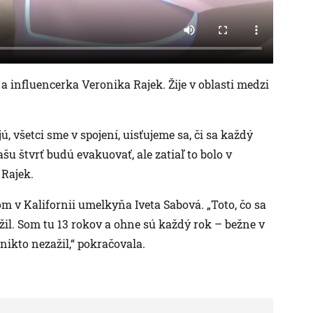
 influencerka Veronika Rajek. Žije v oblasti medzi
ú, všetci sme v spojení, uisťujeme sa, či sa každý
šu štvrť budú evakuovať, ale zatiaľ to bolo v
 Rajek.
om v Kalifornii umelkyňa Iveta Sabová. „Toto, čo sa
zažil. Som tu 13 rokov a ohne sú každý rok – bežne v
 nikto nezažil,“ pokračovala.