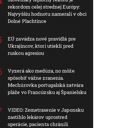
rekordom celej strednej Európy:
Najvyššiu hodnotu namerali v obci
Dolné Plachtince
EÚ zavádza nové pravidlá pre
Ukrajincov, ktorí utiekli pred
ruskou agresiou
Vyzerá ako medúza, no môže
spôsobiť vážne zranenia.
Mechúrovka portugalská zatvára
pláže vo Francúzsku aj Španielsku
VIDEO: Zemetrasenie v Japonsku
zastihlo lekárov uprostred
operácie, pacienta chránili