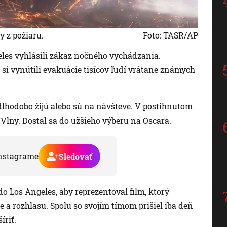
y z požiaru.
Foto: TASR/AP
les vyhlásili zákaz nočného vychádzania.
i si vynútili evakuácie tisícov ľudí vrátane známych
 dlhodobo žijú alebo sú na návšteve. V postihnutom
Vlny. Dostal sa do užšieho výberu na Oscara.
nstagrame
Sledovať
 do Los Angeles, aby reprezentoval film, ktorý
ie a rozhlasu. Spolu so svojím tímom prišiel iba deň
íriť.