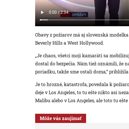
Obavy z požiarov má aj slovenská modelka a
Beverly Hills a West Hollywood.
„Je chaos, všetci moji kamaráti sa mobilizuj
dostal do bezpečia. Nám tiež oznámili, že na
poriadku, takže sme ostali doma,“ priblížila
Je to hrozné, katastrofa, povedala k požiar
deje v Los Angeles, to tu ešte nikto asi ne
Malibu alebo v Los Angeles, ale toto tu ešte
Môže vás zaujímať