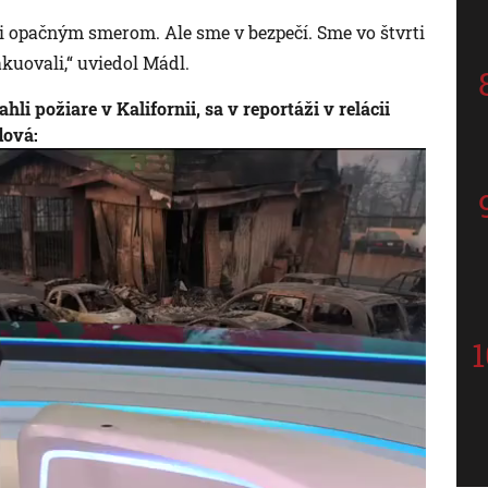
ali opačným smerom. Ale sme v bezpečí. Sme vo štvrti
akuovali,“ uviedol Mádl.
i požiare v Kalifornii, sa v reportáži v relácii
dová: