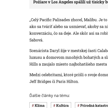
Požiare v Los Angeles spálili už tisícky 
„Celý Pacific Palisades zhorel, Malibu. Je t
ako sa tváriť alebo sa usmievať, akoby sa n
konverzáciu, čo sa deje. Ale skôr asi sa robi
Sabová.
Scenárista Daryl žije v mestskej časti Ca
luxusu a domovom mnohých bohatých a sláv
Hills a zaujalo miesto najbohatšieho mesta
Medzi celebritami, ktoré prišli o svoje dom
Jeff Bridges či Paris Hilton.
Ďalšie články na tému:
klíma
Kultúra
Prírodná katastr