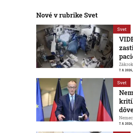
Nové v rubrike Svet
Svet
VIDE
zast
paci
Zákrok 
7. 8. 2026,
Svet
Neme
krit
dôve
Nemeck
7. 8. 2026