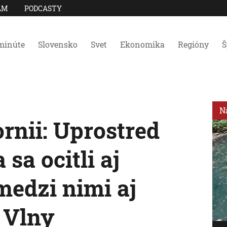
AM
PODCASTY
minúte
Slovensko
Svet
Ekonomika
Regióny
Š
N
ornii: Uprostred
sa ocitli aj
 medzi nimi aj
 Vlny