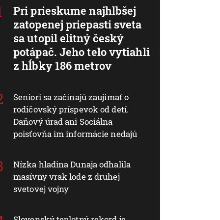
Pri prieskume najhlbšej
zatopenej priepasti sveta
sa utopil elitný český
potápač. Jeho telo vytiahli
z hĺbky 186 metrov
Seniori sa začínajú zaujímať o
rodičovský príspevok od detí.
Daňový úrad ani Sociálna
poisťovňa im informácie nedajú
Nízka hladina Dunaja odhalila
masívny vrak lode z druhej
svetovej vojny
Slovenský teplotný rekord je