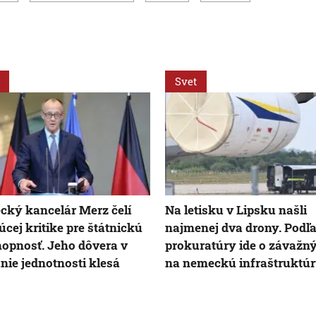
Svet
ký kancelár Merz čelí
Na letisku v Lipsku našli
júcej kritike pre štátnickú
najmenej dva drony. Podľ
opnosť. Jeho dôvera v
prokuratúry ide o závažn
nie jednotnosti klesá
na nemeckú infraštruktú