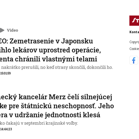
Video
Konta
O: Zemetrasenie v Japonsku
Copyri
ihlo lekárov uprostred operácie,
Cookie
enta chránili vlastnými telami
nakrátko prerušili, no keď otrasy skončili, dokončili ho.
 15:01:59
cký kancelár Merz čelí silnejúcej
ike pre štátnickú neschopnosť. Jeho
ra v udržanie jednotnosti klesá
o čakajú v septembri krajinské voľby.
, 14:44:23