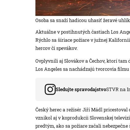
Osoba sa snaží hadicou uhasiť žeravé uhlík
Aktuálne v postihnutých častiach Los Ange
Rýchlo sa šíriace požiare v južnej Kaliforni
hercov či spevákov.
Ovplyvnili aj Slovákov a Čechov, ktorí tam
Los Angeles sa nachádzajú tvorcovia filmu 
Sledujte spravodajstvo
STVR na I
Český herec a režisér Jiří Mádl pricestoval
vznikol aj v koprodukcii Slovenskej televíz
predtým, ako sa požiare začali nebezpečne š