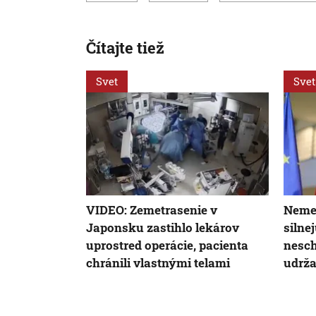
Čítajte tiež
Svet
Svet
VIDEO: Zemetrasenie v
Nemec
Japonsku zastihlo lekárov
silne
uprostred operácie, pacienta
nesch
chránili vlastnými telami
udrža