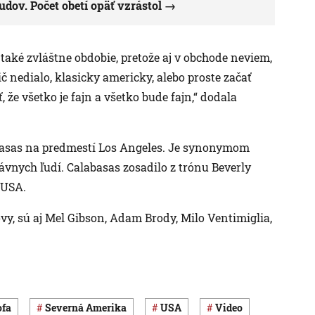
budov. Počet obetí opäť vzrástol
o také zvláštne obdobie, pretože aj v obchode neviem,
ič nedialo, klasicky americky, alebo proste začať
ť, že všetko je fajn a všetko bude fajn,“ dodala
labasas na predmestí Los Angeles. Je synonymom
nych ľudí. Calabasas zosadilo z trónu Beverly
 USA.
ovy, sú aj Mel Gibson, Adam Brody, Milo Ventimiglia,
ofa
Severná Amerika
USA
Video