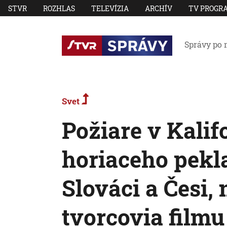
STVR
ROZHLAS
TELEVÍZIA
ARCHÍV
TV PROGR
Správy po 
Svet
Požiare v Kalif
horiaceho pekla 
Slováci a Česi,
tvorcovia filmu