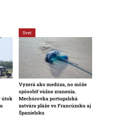
Svet
Svet
Vyzerá ako medúza, no môže
Zmeny vo v
a
spôsobiť vážne zranenia.
médiách vyv
ý útok
Mechúrovka portugalská
veľkú pozorn
ru
zatvára pláže vo Francúzsku aj
po nástupe 
Španielsku