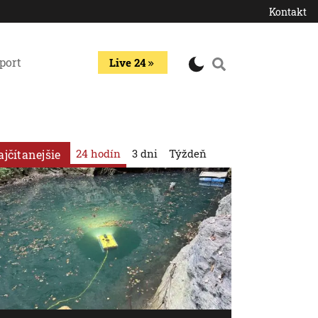
Kontakt
port
Live 24
24 hodín
3 dni
Týždeň
ajčítanejšie