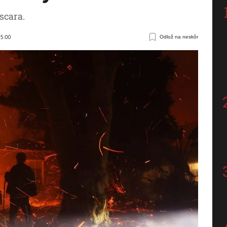
scara.
35:00
Odlož na neskôr