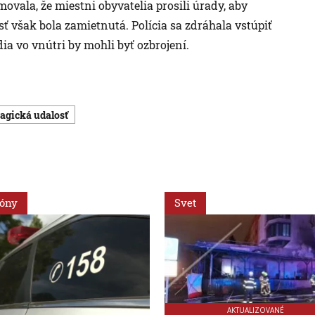
ovala, že miestni obyvatelia prosili úrady, aby
 však bola zamietnutá. Polícia sa zdráhala vstúpiť
dia vo vnútri by mohli byť ozbrojení.
Tragická udalosť
ióny
Svet
AKTUALIZOVANÉ