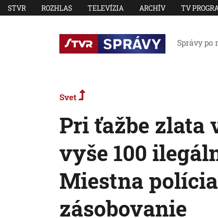
STVR
ROZHLAS
TELEVÍZIA
ARCHÍV
TV PROGR
Správy po 
Svet
Pri ťažbe zlata
vyše 100 ilegál
Miestna polícia
zásobovanie