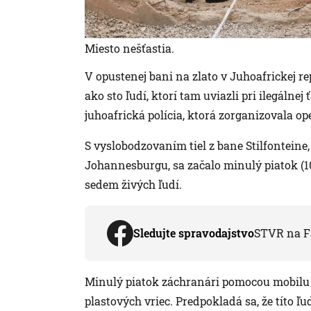
Miesto nešťastia.
V opustenej bani na zlato v Juhoafrickej re
ako sto ľudí, ktorí tam uviazli pri ilegálnej
juhoafrická polícia, ktorá zorganizovala o
S vyslobodzovaním tiel z bane Stilfonteine,
Johannesburgu, sa začalo minulý piatok (10.
sedem živých ľudí.
Sledujte spravodajstvo
STVR na F
Minulý piatok záchranári pomocou mobilu n
plastových vriec. Predpokladá sa, že títo ľ