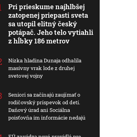
Pri prieskume najhlbšej
zatopenej priepasti sveta
sa utopil elitný český
potápač. Jeho telo vytiahli
z hĺbky 186 metrov
Nízka hladina Dunaja odhalila
masívny vrak lode z druhej
svetovej vojny
Seniori sa začínajú zaujímať o
rodičovský príspevok od detí.
Daňový úrad ani Sociálna
poisťovňa im informácie nedajú
EÚ zavádza nové pravidlá pre