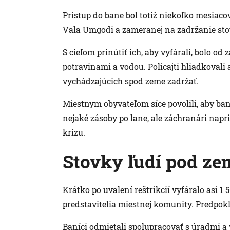
Prístup do bane bol totiž niekoľko mesiaco
Vala Umgodi a zameranej na zadržanie stov
S cieľom prinútiť ich, aby vyfárali, bolo 
potravinami a vodou. Policajti hliadkovali 
vychádzajúcich spod zeme zadržať.
Miestnym obyvateľom síce povolili, aby b
nejaké zásoby po lane, ale záchranári napr
krízu.
Stovky ľudí pod z
Krátko po uvalení reštrikcií vyfáralo asi 1
predstavitelia miestnej komunity. Predpokl
Baníci odmietali spolupracovať s úradmi a v