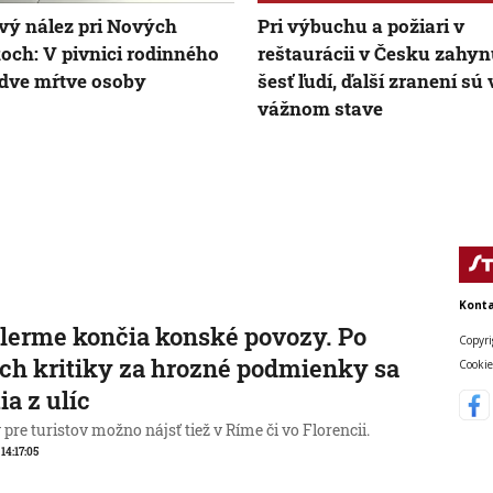
vý nález pri Nových
Pri výbuchu a požiari v
ch: V pivnici rodinného
reštaurácii v Česku zahyn
 dve mŕtve osoby
šesť ľudí, ďalší zranení sú 
vážnom stave
Konta
lerme končia konské povozy. Po
Copyri
ch kritiky za hrozné podmienky sa
Cookie
ia z ulíc
pre turistov možno nájsť tiež v Ríme či vo Florencii.
 14:17:05