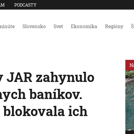
AM
PODCASTY
minúte
Slovensko
Svet
Ekonomika
Regióny
Š
N
 v JAR zahynulo
nych baníkov.
 blokovala ich