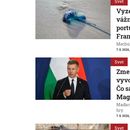
Svet
Vyze
váž
port
Fran
Mechúr
7. 8. 2026,
Svet
Zme
vyvo
Čo s
Mag
Maďarsk
hry.
7. 8. 2026,
Svet