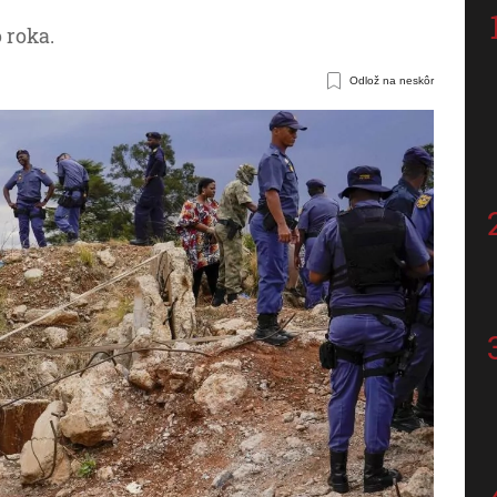
 roka.
Odlož na neskôr