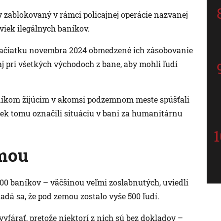
v zablokovaný v rámci policajnej operácie nazvanej
iek ilegálnych baníkov.
od začiatku novembra 2024 obmedzené ich zásobovanie
aj pri všetkých východoch z bane, aby mohli ľudí
aníkom žijúcim v akomsi podzemnom meste spúšťali
iek tomu označili situáciu v bani za humanitárnu
emou
 500 baníkov – väčšinou veľmi zoslabnutých, uviedli
adá sa, že pod zemou zostalo vyše 500 ľudí.
yfárať, pretože niektorí z nich sú bez dokladov –