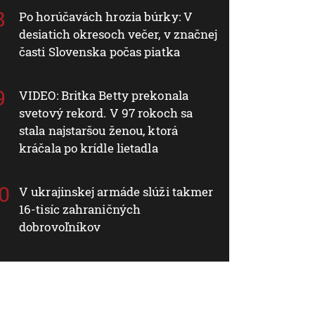
Po horúčavách hrozia búrky: V
desiatich okresoch večer, v značnej
časti Slovenska počas piatka
VIDEO: Britka Betty prekonala
svetový rekord. V 97 rokoch sa
stala najstaršou ženou, ktorá
kráčala po krídle lietadla
V ukrajinskej armáde slúži takmer
16-tisíc zahraničných
dobrovoľníkov