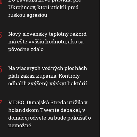
Ukrajincov, ktorí utiekli pred
ruskou agresiou
Nový slovenský teplotný rekord
má ešte vyššiu hodnotu, ako sa
pôvodne zdalo
Na viacerých vodných plochách
platí zákaz kúpania. Kontroly
odhalili zvýšený výskyt baktérií
VIDEO: Dunajská Streda utŕžila v
holandskom Twente debakel, v
domácej odvete sa bude pokúšať o
nemožné