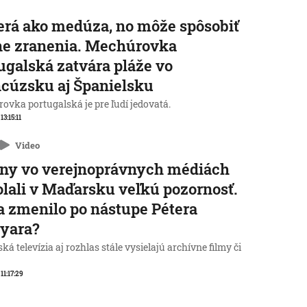
rá ako medúza, no môže spôsobiť
ne zranenia. Mechúrovka
ugalská zatvára pláže vo
cúzsku aj Španielsku
ovka portugalská je pre ľudí jedovatá.
 13:15:11
Video
ny vo verejnoprávnych médiách
lali v Maďarsku veľkú pozornosť.
a zmenilo po nástupe Pétera
yara?
á televízia aj rozhlas stále vysielajú archívne filmy či
 11:17:29