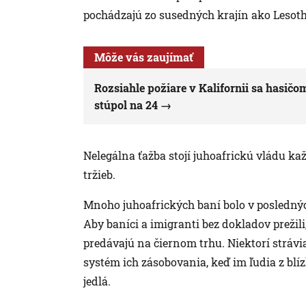
pochádzajú zo susedných krajín ako Lesoth
Môže vás zaujímať
Rozsiahle požiare v Kalifornii sa hasičom
stúpol na 24
Nelegálna ťažba stojí juhoafrickú vládu ka
tržieb.
Mnoho juhoafrických baní bolo v poslednýc
Aby baníci a imigranti bez dokladov prežili,
predávajú na čiernom trhu. Niektorí strávi
systém ich zásobovania, keď im ľudia z blí
jedlá.