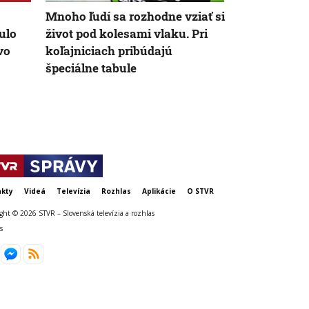
Mnoho ľudí sa rozhodne vziať si
V Palerme k
ulo
život pod kolesami vlaku. Pri
povozy. Po r
vo
koľajniciach pribúdajú
hrozné podm
špeciálne tabule
ulíc
kty
Videá
Televízia
Rozhlas
Aplikácie
O STVR
ght © 2026 STVR – Slovenská televízia a rozhlas
s