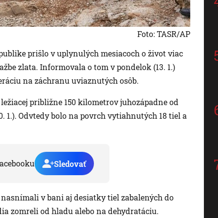
Foto: TASR/AP
publike prišlo v uplynulých mesiacoch o život viac
 ťažbe zlata. Informovala o tom v pondelok (13. 1.)
peráciu na záchranu uviaznutých osôb.
 ležiacej približne 150 kilometrov juhozápadne od
 1.). Odvtedy bolo na povrch vytiahnutých 18 tiel a
acebooku
Sledovať
asnímali v bani aj desiatky tiel zabalených do
udia zomreli od hladu alebo na dehydratáciu.