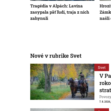
Tragédia v Alpách: Lavína
Hrozi
zasypala päť ľudí, traja z nich
Zámko
zahynuli
našli
Nové v rubrike Svet
Svet
V Pa
roko
strat
Povozy 
7. 8. 2026,