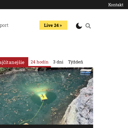
Kontakt
port
Live 24
24 hodín
3 dni
Týždeň
ajčítanejšie