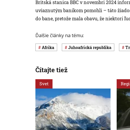
Britská stanica BBC v novembri 2024 inform
uviaznutým baníkom pomohli – táto žiadosť
do bane, pretože mala obavu, že niektorí ľu
Ďalšie články na tému:
Afrika
Juhoafrická republika
Čítajte tiež
Svet
Reg