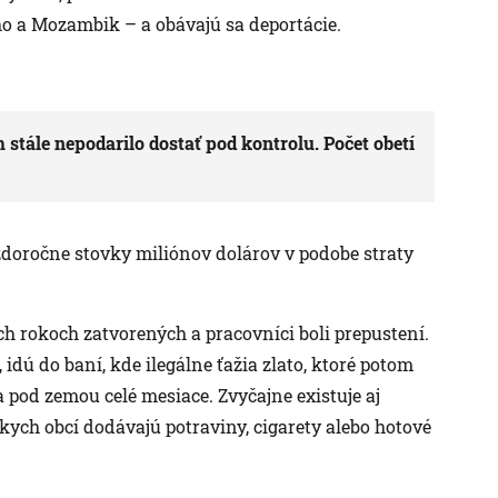
o a Mozambik – a obávajú sa deportácie.
 stále nepodarilo dostať pod kontrolu. Počet obetí
ždoročne stovky miliónov dolárov v podobe straty
h rokoch zatvorených a pracovníci boli prepustení.
 idú do baní, kde ilegálne ťažia zlato, ktoré potom
a pod zemou celé mesiace. Zvyčajne existuje aj
zkych obcí dodávajú potraviny, cigarety alebo hotové