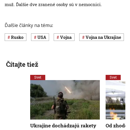
muž. Ďalšie dve zranené osoby sú v nemocnici.
Ďalšie články na tému:
Rusko
USA
vojna
vojna na Ukrajine
Čítajte tiež
Svet
Svet
Ukrajine dochádzajú rakety
Od zhoden