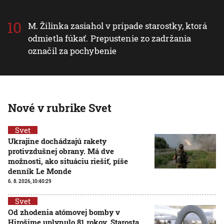
M. Žilinka zasiahol v prípade starostky, ktorá
odmietla fúkať. Prepustenie zo zadržania
označil za pochybenie
Nové v rubrike Svet
Svet
Ukrajine dochádzajú rakety
protivzdušnej obrany. Má dve
možnosti, ako situáciu riešiť, píše
denník Le Monde
6. 8. 2026, 10:40:29
Svet
Od zhodenia atómovej bomby v
Hirošime uplynulo 81 rokov. Starosta