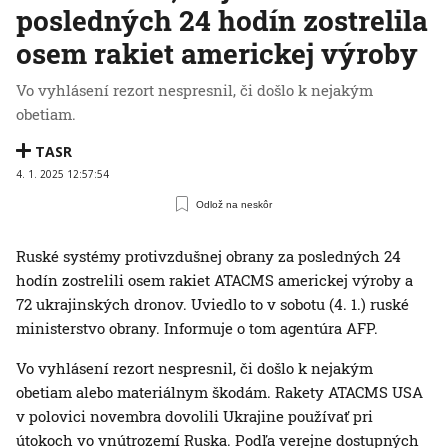
posledných 24 hodín zostrelila
osem rakiet americkej výroby
Vo vyhlásení rezort nespresnil, či došlo k nejakým
obetiam.
TASR
4. 1. 2025 12:57:54
Odlož na neskôr
Ruské systémy protivzdušnej obrany za posledných 24
hodín zostrelili osem rakiet ATACMS americkej výroby a
72 ukrajinských dronov. Uviedlo to v sobotu (4. 1.) ruské
ministerstvo obrany. Informuje o tom agentúra AFP.
Vo vyhlásení rezort nespresnil, či došlo k nejakým
obetiam alebo materiálnym škodám. Rakety ATACMS USA
v polovici novembra dovolili Ukrajine používať pri
útokoch vo vnútrozemí Ruska. Podľa verejne dostupných