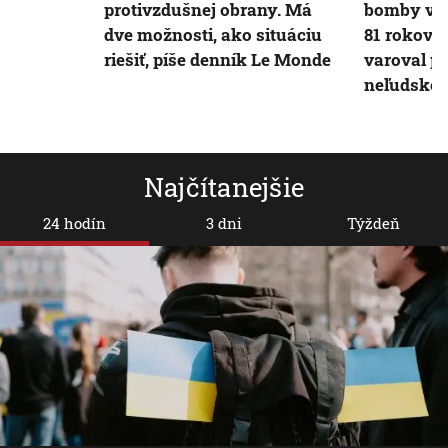
protivzdušnej obrany. Má
bomby v H
dve možnosti, ako situáciu
81 rokov. 
riešiť, píše denník Le Monde
varoval p
neľudskos
Najčítanejšie
24 hodín
3 dni
Týždeň