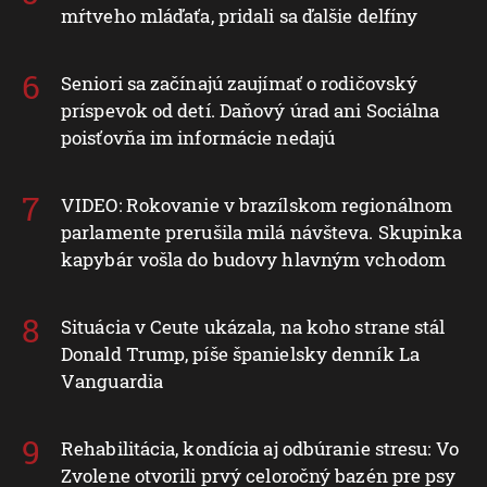
mŕtveho mláďaťa, pridali sa ďalšie delfíny
Seniori sa začínajú zaujímať o rodičovský
príspevok od detí. Daňový úrad ani Sociálna
poisťovňa im informácie nedajú
VIDEO: Rokovanie v brazílskom regionálnom
parlamente prerušila milá návšteva. Skupinka
kapybár vošla do budovy hlavným vchodom
Situácia v Ceute ukázala, na koho strane stál
Donald Trump, píše španielsky denník La
Vanguardia
Rehabilitácia, kondícia aj odbúranie stresu: Vo
Zvolene otvorili prvý celoročný bazén pre psy