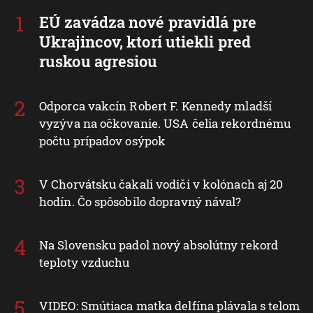
EÚ zavádza nové pravidlá pre
Ukrajincov, ktorí utiekli pred
ruskou agresiou
Odporca vakcín Robert F. Kennedy mladší
vyzýva na očkovanie. USA čelia rekordnému
počtu prípadov osýpok
V Chorvátsku čakali vodiči v kolónach aj 20
hodín. Čo spôsobilo dopravný nával?
Na Slovensku padol nový absolútny rekord
teploty vzduchu
VIDEO: Smútiaca matka delfína plávala s telom