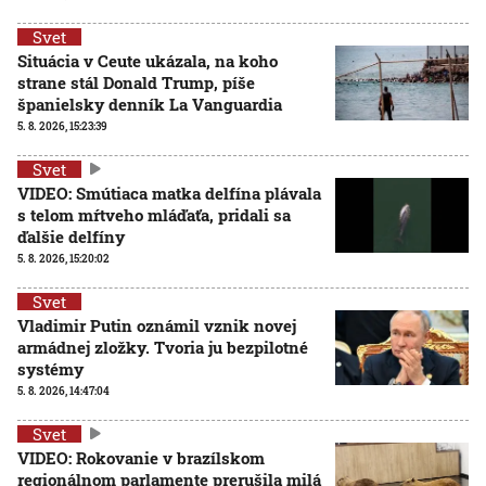
Svet
Situácia v Ceute ukázala, na koho
strane stál Donald Trump, píše
španielsky denník La Vanguardia
5. 8. 2026, 15:23:39
Svet
VIDEO: Smútiaca matka delfína plávala
s telom mŕtveho mláďaťa, pridali sa
ďalšie delfíny
5. 8. 2026, 15:20:02
Svet
Vladimir Putin oznámil vznik novej
armádnej zložky. Tvoria ju bezpilotné
systémy
5. 8. 2026, 14:47:04
Svet
VIDEO: Rokovanie v brazílskom
regionálnom parlamente prerušila milá