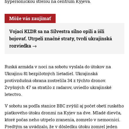
hypersonickou strelou na centrum Kyjeva.
Môže vás zaujímať
Vojaci KĽDR sa na Silvestra silno opili a išli
bojovať. Utrpeli značné straty, tvrdí ukrajinská
rozviedka
Ruská armáda v noci na sobotu vyslala do útokov na
Ukrajinu 81 bezpilotných lietadiel. Ukrajinská
protivzdušná obrana zostrelila 34 z týchto dronov.
Zvyšných 47 sa stratilo z radarov, uviedlo ukrajinské
letectvo.
V sobotu sa podľa stanice BBC zvýšil aj počet obetí ruského
piatkového útoku dronmi na Kyjev na dve. Mladé dievča,
ktoré počas neho utrpelo zranenia, zomrelo v nemocnici.
Predtým sa uvádzalo, že v dôsledku útoku zomrel jeden