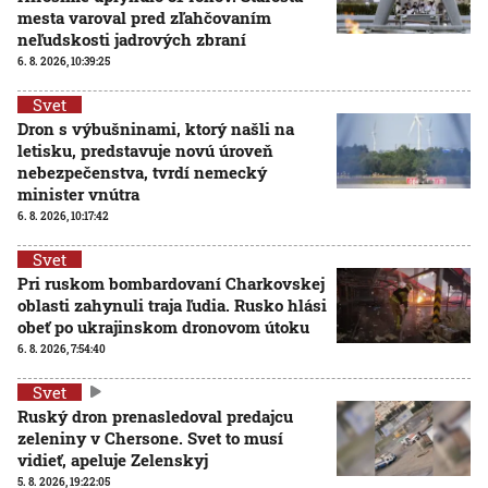
mesta varoval pred zľahčovaním
neľudskosti jadrových zbraní
6. 8. 2026, 10:39:25
Svet
Dron s výbušninami, ktorý našli na
letisku, predstavuje novú úroveň
nebezpečenstva, tvrdí nemecký
minister vnútra
6. 8. 2026, 10:17:42
Svet
Pri ruskom bombardovaní Charkovskej
oblasti zahynuli traja ľudia. Rusko hlási
obeť po ukrajinskom dronovom útoku
6. 8. 2026, 7:54:40
Svet
Ruský dron prenasledoval predajcu
zeleniny v Chersone. Svet to musí
vidieť, apeluje Zelenskyj
5. 8. 2026, 19:22:05