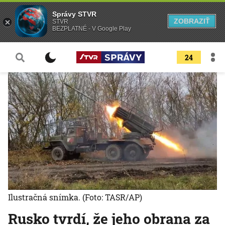
Správy STVR
ZOBRAZIŤ
STVR
BEZPLATNÉ - V Google Play
24
Ilustračná snímka.
(Foto: TASR/AP)
Rusko tvrdí, že jeho obrana za