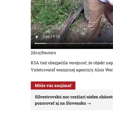
Zdroj:Reuters
KSA tiež ubezpečila verejnosť, že objekt n
Vyšetrovateľ vesmírnej agentúry Alois Were
Môže vás zaujímať
Silvestrovskú noc rozžiari nielen ohňos
pozorovať aj na Slovensku