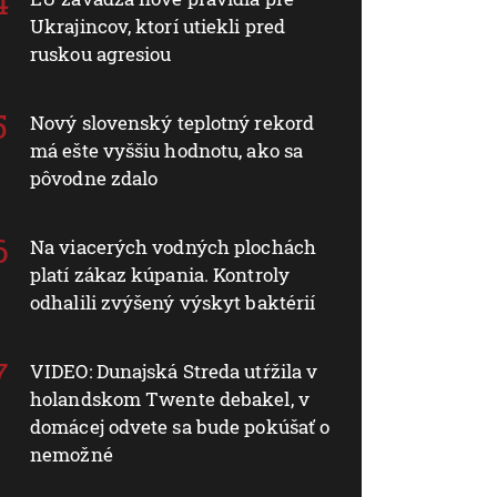
Ukrajincov, ktorí utiekli pred
ruskou agresiou
Nový slovenský teplotný rekord
má ešte vyššiu hodnotu, ako sa
pôvodne zdalo
Na viacerých vodných plochách
platí zákaz kúpania. Kontroly
odhalili zvýšený výskyt baktérií
VIDEO: Dunajská Streda utŕžila v
holandskom Twente debakel, v
domácej odvete sa bude pokúšať o
nemožné