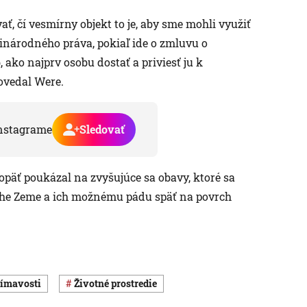
ť, čí vesmírny objekt to je, aby sme mohli využiť
národného práva, pokiaľ ide o zmluvu o
 ako najprv osobu dostať a priviesť ju k
ovedal Were.
nstagrame
Sledovať
 opäť poukázal na zvyšujúce sa obavy, ktoré sa
áhe Zeme a ich možnému pádu späť na povrch
jímavosti
Životné prostredie