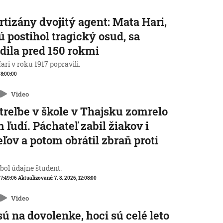
rtizány dvojitý agent: Mata Hari,
ú postihol tragický osud, sa
dila pred 150 rokmi
ri v roku 1917 popravili.
, 8:00:00
Video
streľbe v škole v Thajsku zomrelo
 ľudí. Páchateľ zabil žiakov i
eľov a potom obrátil zbraň proti
e
 bol údajne študent.
, 7:49:06
Aktualizované:
7. 8. 2026, 12:08:00
Video
sú na dovolenke, hoci sú celé leto