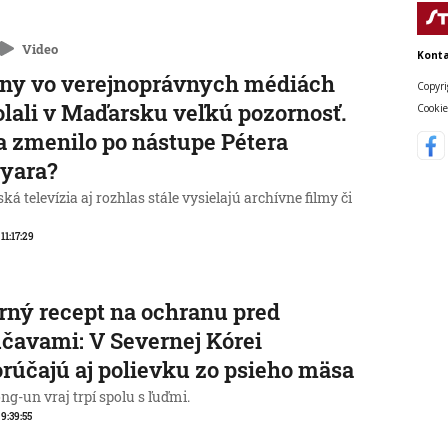
Video
Konta
ny vo verejnoprávnych médiách
Copyri
lali v Maďarsku veľkú pozornosť.
Cookie
a zmenilo po nástupe Pétera
yara?
á televízia aj rozhlas stále vysielajú archívne filmy či
 11:17:29
rný recept na ochranu pred
čavami: V Severnej Kórei
rúčajú aj polievku zo psieho mäsa
g-un vraj trpí spolu s ľuďmi.
 9:39:55