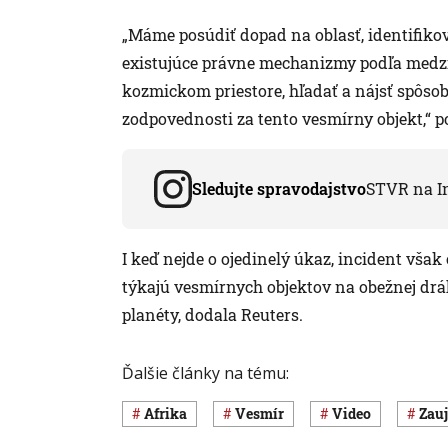
„Máme posúdiť dopad na oblasť, identifikova
existujúce právne mechanizmy podľa medzi
kozmickom priestore, hľadať a nájsť spôsob,
zodpovednosti za tento vesmírny objekt,“ p
Sledujte spravodajstvo
STVR na I
I keď nejde o ojedinelý úkaz, incident však
týkajú vesmírnych objektov na obežnej dr
planéty, dodala Reuters.
Ďalšie články na tému:
Afrika
vesmír
Video
Zau