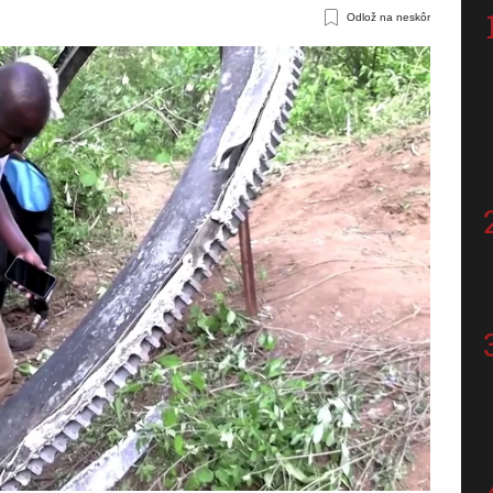
Odlož na neskôr