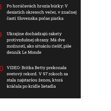
Po horúčavách hrozia búrky: V
desiatich okresoch večer, v značnej
časti Slovenska počas piatka
Ukrajine dochádzajú rakety
protivzdušnej obrany. Má dve
možnosti, ako situáciu riešiť, píše
denník Le Monde
VIDEO: Britka Betty prekonala
svetový rekord. V 97 rokoch sa
stala najstaršou ženou, ktorá
kráčala po krídle lietadla