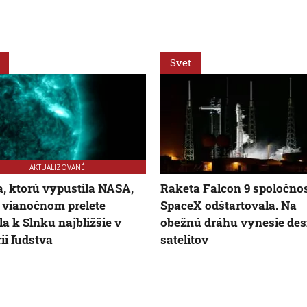
Svet
AKTUALIZOVANÉ
, ktorú vypustila NASA,
Raketa Falcon 9 spoločnos
i vianočnom prelete
SpaceX odštartovala. Na
la k Slnku najbližšie v
obežnú dráhu vynesie des
rii ľudstva
satelitov