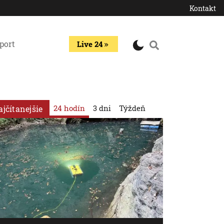
Kontakt
port
Live 24
24 hodín
3 dni
Týždeň
ajčítanejšie