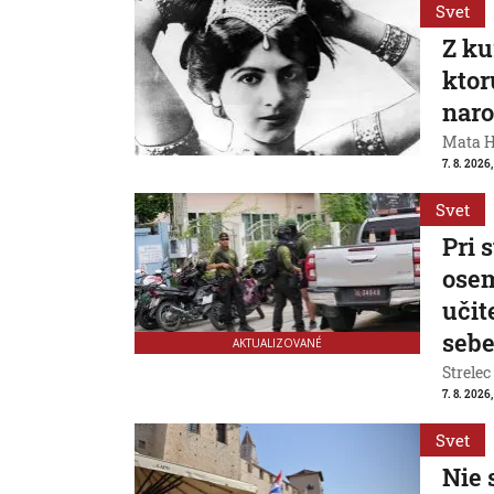
Svet
Z ku
ktor
naro
Mata Ha
7. 8. 2026
Svet
Pri 
osem
učit
seb
AKTUALIZOVANÉ
Strelec
7. 8. 2026
Svet
Nie 