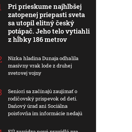
Pri prieskume najhlbšej
zatopenej priepasti sveta
sa utopil elitný český
potápač. Jeho telo vytiahli
z hĺbky 186 metrov
Nízka hladina Dunaja odhalila
masívny vrak lode z druhej
svetovej vojny
Seniori sa začínajú zaujímať o
rodičovský príspevok od detí.
Daňový úrad ani Sociálna
poisťovňa im informácie nedajú
EÚ zavádza nové pravidlá pre