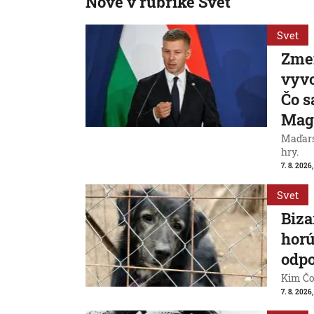
Nové v rubrike Svet
Svet
Zme
vyvo
Čo s
Mag
Maďarsk
hry.
7. 8. 2026,
Svet
Biza
horú
odpo
Kim Čon
7. 8. 2026,