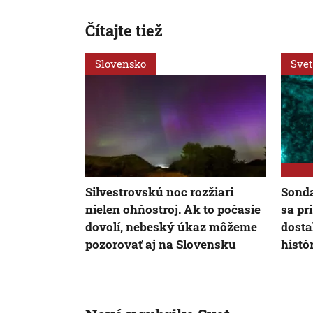
Čítajte tiež
Slovensko
Svet
Silvestrovskú noc rozžiari
Sonda
nielen ohňostroj. Ak to počasie
sa pr
dovolí, nebeský úkaz môžeme
dosta
pozorovať aj na Slovensku
histó