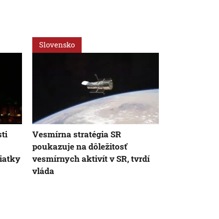
Slovensko
Svet
ti
Vesmírna stratégia SR
Na Uráne i 
poukazuje na dôležitosť
novej teórie
iatky
vesmírnych aktivít v SR, tvrdí
hlboký tisíc
vláda