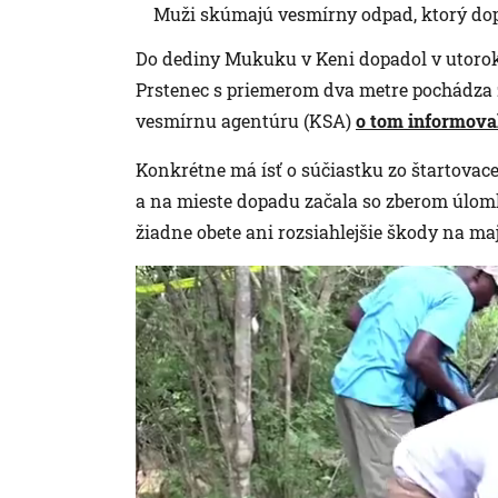
Muži skúmajú vesmírny odpad, ktorý dop
Do dediny Mukuku v Keni dopadol v utorok (
Prstenec s priemerom dva metre pochádza 
vesmírnu agentúru (KSA)
o tom informova
Konkrétne má ísť o súčiastku zo štartovac
a na mieste dopadu začala so zberom úlom
žiadne obete ani rozsiahlejšie škody na ma