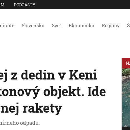
AM
PODCASTY
minúte
Slovensko
Svet
Ekonomika
Regióny
Š
N
j z dedín v Keni
tonový objekt. Ide
nej rakety
smírneho odpadu.