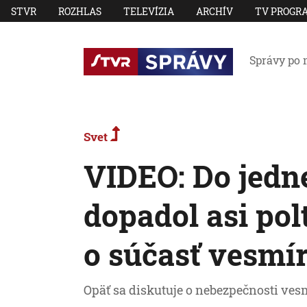
STVR
ROZHLAS
TELEVÍZIA
ARCHÍV
TV PROGR
Správy po 
Svet
VIDEO: Do jedne
dopadol asi pol
o súčasť vesmír
Opäť sa diskutuje o nebezpečnosti ve