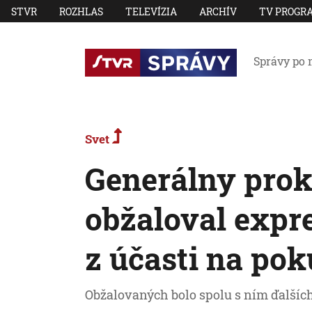
STVR
ROZHLAS
TELEVÍZIA
ARCHÍV
TV PROGR
Správy po 
Svet
Generálny proku
obžaloval expr
z účasti na pok
Obžalovaných bolo spolu s ním ďalších