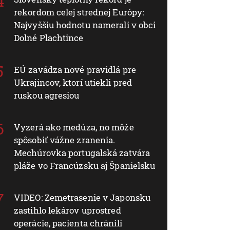
rekordom celej strednej Európy:
Najvyššiu hodnotu namerali v obci
Dolné Plachtince
EÚ zavádza nové pravidlá pre
Ukrajincov, ktorí utiekli pred
ruskou agresiou
Vyzerá ako medúza, no môže
spôsobiť vážne zranenia.
Mechúrovka portugalská zatvára
pláže vo Francúzsku aj Španielsku
VIDEO: Zemetrasenie v Japonsku
zastihlo lekárov uprostred
operácie, pacienta chránili