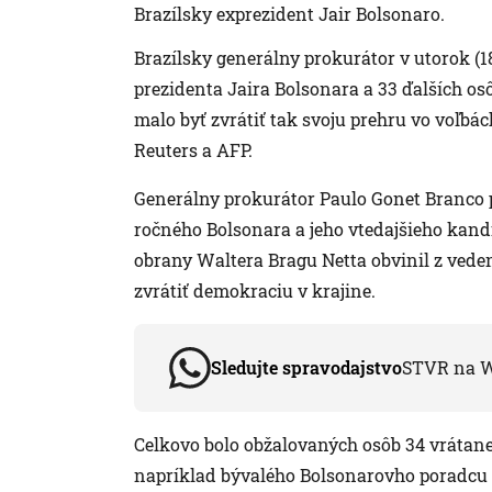
Brazílsky exprezident Jair Bolsonaro.
Brazílsky generálny prokurátor v utorok (18
prezidenta Jaira Bolsonara a 33 ďalších os
malo byť zvrátiť tak svoju prehru vo voľbá
Reuters a AFP.
Generálny prokurátor Paulo Gonet Branco 
ročného Bolsonara a jeho vtedajšieho kandi
obrany Waltera Bragu Netta obvinil z vedeni
zvrátiť demokraciu v krajine.
Sledujte spravodajstvo
STVR na 
Celkovo bolo obžalovaných osôb 34 vrátan
napríklad bývalého Bolsonarovho poradcu 