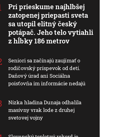
Pri prieskume najhlbšej
zatopenej priepasti sveta
sa utopil elitný český
potápač. Jeho telo vytiahli
z hĺbky 186 metrov
Seniori sa začínajú zaujímať o
rodičovský príspevok od detí.
Daňový úrad ani Sociálna
poisťovňa im informácie nedajú
Nízka hladina Dunaja odhalila
masívny vrak lode z druhej
svetovej vojny
Slovenský teplotný rekord je