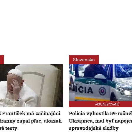
Slovensko
AKTUALIZOVANÉ
 František má začínajúci
Polícia vyhostila 59-ročn
tranný zápal pľúc, ukázali
Ukrajinca, mal byť napoje
vé testy
spravodajské služby