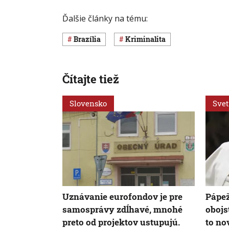
Ďalšie články na tému:
Brazília
Kriminalita
Čítajte tiež
Slovensko
Svet
Uznávanie eurofondov je pre
Pápež
samosprávy zdĺhavé, mnohé
obojs
preto od projektov ustupujú.
to no