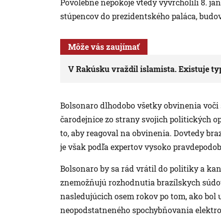
Povolebné nepokoje vtedy vyvrcholili 8. j
stúpencov do prezidentského paláca, budo
Môže vás zaujímať
V Rakúsku vraždil islamista. Existuje ty
Bolsonaro dlhodobo všetky obvinenia voči s
čarodejnice zo strany svojich politických 
to, aby reagoval na obvinenia. Dovtedy braz
je však podľa expertov vysoko pravdepodo
Bolsonaro by sa rád vrátil do politiky a k
znemožňujú rozhodnutia brazílskych súdov. 
nasledujúcich osem rokov po tom, ako bol 
neopodstatneného spochybňovania elektron