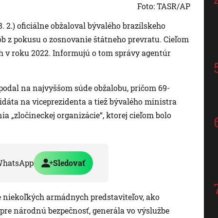
Foto: TASR/AP
. 2.) oficiálne obžaloval bývalého brazílskeho
ôb z pokusu o zosnovanie štátneho prevratu. Cieľom
ch v roku 2022. Informujú o tom správy agentúr
podal na najvyššom súde obžalobu, pričom 69-
dáta na viceprezidenta a tiež bývalého ministra
a „zločineckej organizácie“, ktorej cieľom bolo
WhatsApp
Sledovať
e niekoľkých armádnych predstaviteľov, ako
pre národnú bezpečnosť, generála vo výslužbe