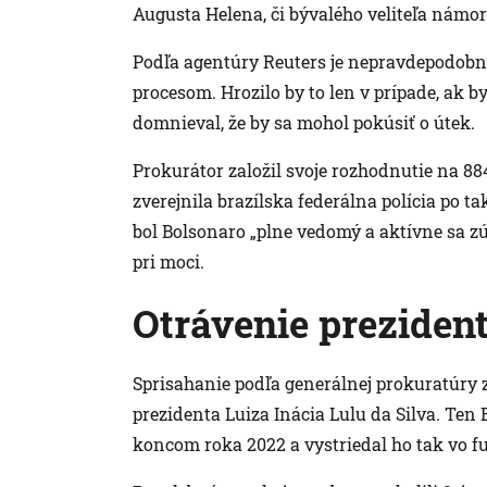
Augusta Helena, či bývalého veliteľa námo
Podľa agentúry Reuters je nepravdepodobné
procesom. Hrozilo by to len v prípade, ak 
domnieval, že by sa mohol pokúsiť o útek.
Prokurátor založil svoje rozhodnutie na 88
zverejnila brazílska federálna polícia po t
bol Bolsonaro „plne vedomý a aktívne sa z
pri moci.
Otrávenie preziden
Sprisahanie podľa generálnej prokuratúry 
prezidenta Luiza Inácia Lulu da Silva. Ten
koncom roka 2022 a vystriedal ho tak vo fu