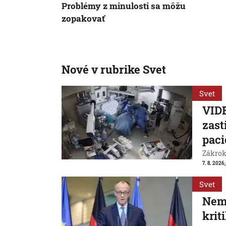
Problémy z minulosti sa môžu
zopakovať
Nové v rubrike Svet
Svet
VIDE
zast
paci
Zákrok 
7. 8. 2026,
Svet
Neme
krit