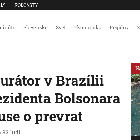
AM
PODCASTY
minúte
Slovensko
Svet
Ekonomika
Regióny
Š
N
rátor v Brazílii
ezidenta Bolsonara
use o prevrat
 33 ľudí.