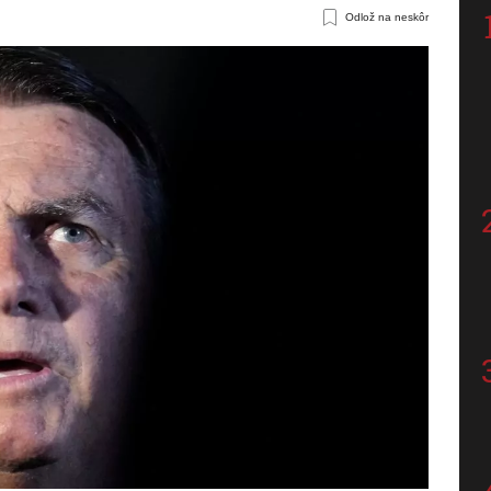
Odlož na neskôr