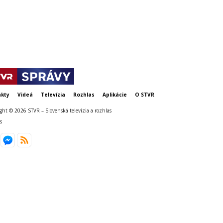
chránili vla
kty
Videá
Televízia
Rozhlas
Aplikácie
O STVR
ght © 2026 STVR – Slovenská televízia a rozhlas
s