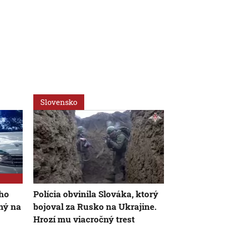
Slovensko
Svet
ého
Polícia obvinila Slováka, ktorý
VIDEO: Zeme
ný na
bojoval za Rusko na Ukrajine.
Japonsku za
Hrozí mu viacročný trest
uprostred op