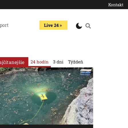
Kontakt
port
Live 24
24 hodín
3 dni
Týždeň
ajčítanejšie