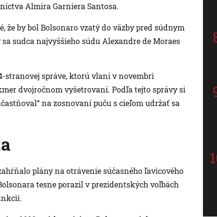
rníctva Almira Garniera Santosa.
, že by bol Bolsonaro vzatý do väzby pred súdnym
by sa sudca najvyššieho súdu Alexandre de Moraes
4-stranovej správe, ktorú vlani v novembri
akmer dvojročnom vyšetrovaní. Podľa tejto správy si
účastňoval“ na zosnovaní puču s cieľom udržať sa
ta
zahŕňalo plány na otrávenie súčasného ľavicového
 Bolsonara tesne porazil v prezidentských voľbách
nkcii.