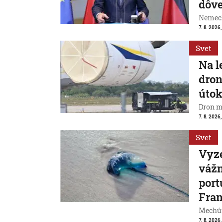
dôve
Nemeck
7. 8. 2026
Svet
Na l
dron
útok
Dron m
7. 8. 2026,
Svet
Vyze
váž
port
Fran
Mechúr
7. 8. 2026,