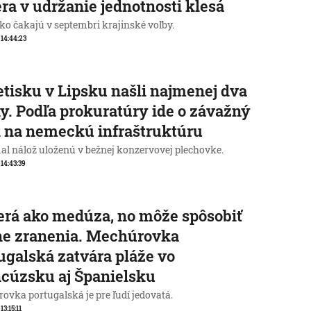
ra v udržanie jednotnosti klesá
o čakajú v septembri krajinské voľby.
, 14:44:23
etisku v Lipsku našli najmenej dva
y. Podľa prokuratúry ide o závažný
 na nemeckú infraštruktúru
al nálož uloženú v bežnej konzervovej plechovke.
 14:43:39
rá ako medúza, no môže spôsobiť
ne zranenia. Mechúrovka
ugalská zatvára pláže vo
cúzsku aj Španielsku
ovka portugalská je pre ľudí jedovatá.
 13:15:11