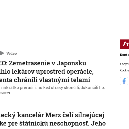
Video
Konta
O: Zemetrasenie v Japonsku
Copyri
ihlo lekárov uprostred operácie,
Cookie
enta chránili vlastnými telami
nakrátko prerušili, no keď otrasy skončili, dokončili ho.
 15:01:59
cký kancelár Merz čelí silnejúcej
ike pre štátnickú neschopnosť. Jeho