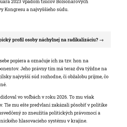
anuára 2023 vpádom tisícov Bolsonarových
vy Kongresu a najvyššieho súdu.
pický profil osoby náchylnej na radikalizáciu?
ebe popiera a označuje ich za tzv. hon na
oponentov. Jeho právny tím má teraz dva týždne na
ílsky najvyšší súd rozhodne, či obžalobu prijme, čo
bné.
andidoval vo voľbách v roku 2026. To mu však
Tie mu ešte predvlani zakázali pôsobiť v politike
usvedčený zo zneužitia politických právomocí a
ického hlasovacieho systému v krajine.