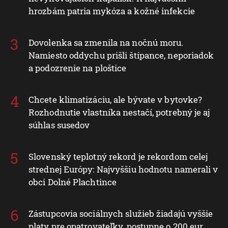
hrozbám patria mykóza a kožné infekcie
Dovolenka sa zmenila na nočnú moru.
Namiesto oddychu prišli štípance, neporiadok
a podozrenie na ploštice
Chcete klimatizáciu, ale bývate v bytovke?
Rozhodnutie vlastníka nestačí, potrebný je aj
súhlas susedov
Slovenský teplotný rekord je rekordom celej
strednej Európy: Najvyššiu hodnotu namerali v
obci Dolné Plachtince
Zástupcovia sociálnych služieb žiadajú vyššie
platy pre opatrovateľky, postupne o 200 eur