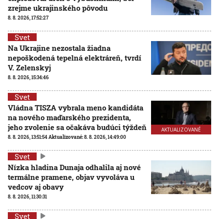
zrejme ukrajinského pôvodu
8. 8. 2026, 17:52:27
Svet
Na Ukrajine nezostala žiadna
nepoškodená tepelná elektráreň, tvrdí
V. Zelenskyj
8. 8. 2026, 15:34:46
Svet
Vládna TISZA vybrala meno kandidáta
na nového maďarského prezidenta,
jeho zvolenie sa očakáva budúci týždeň
AKTUALIZOVANÉ
8. 8. 2026, 13:51:54
Aktualizované:
8. 8. 2026, 14:49:00
Svet
Nízka hladina Dunaja odhalila aj nové
termálne pramene, objav vyvoláva u
vedcov aj obavy
8. 8. 2026, 11:30:31
Svet