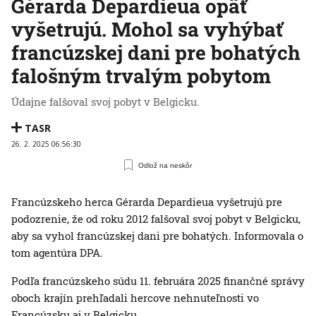
Gérarda Depardieua opäť
vyšetrujú. Mohol sa vyhýbať
francúzskej dani pre bohatých
falošným trvalým pobytom
Údajne falšoval svoj pobyt v Belgicku.
TASR
26. 2. 2025 06:56:30
Odlož na neskôr
Francúzskeho herca Gérarda Depardieua vyšetrujú pre
podozrenie, že od roku 2012 falšoval svoj pobyt v Belgicku,
aby sa vyhol francúzskej dani pre bohatých. Informovala o
tom agentúra DPA.
Podľa francúzskeho súdu 11. februára 2025 finančné správy
oboch krajín prehľadali hercove nehnuteľnosti vo
Francúzsku aj v Belgicku.