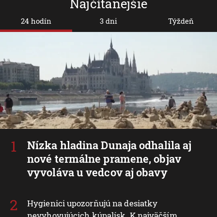
Najčítanejšie
24 hodín
3 dni
Týždeň
Nízka hladina Dunaja odhalila aj
nové termálne pramene, objav
vyvoláva u vedcov aj obavy
Hygienici upozorňujú na desiatky
nevyhovujúcich kúpalísk. K najväčším