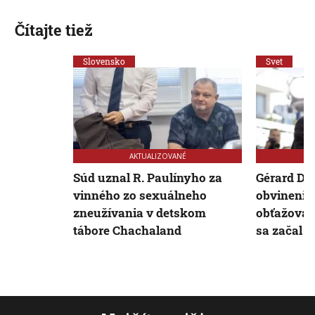
Čítajte tiež
Slovensko
Svet
AKTUALIZOVANÉ
Súd uznal R. Paulínyho za
Gérard Dep
vinného zo sexuálneho
obvinenia
zneužívania v detskom
obťažovan
tábore Chachaland
sa začal v