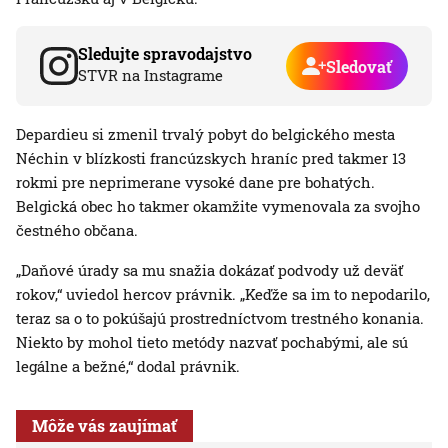
Sledujte spravodajstvo
Sledovať
STVR na Instagrame
Depardieu si zmenil trvalý pobyt do belgického mesta
Néchin v blízkosti francúzskych hraníc pred takmer 13
rokmi pre neprimerane vysoké dane pre bohatých.
Belgická obec ho takmer okamžite vymenovala za svojho
čestného občana.
„Daňové úrady sa mu snažia dokázať podvody už deväť
rokov,“ uviedol hercov právnik. „Keďže sa im to nepodarilo,
teraz sa o to pokúšajú prostredníctvom trestného konania.
Niekto by mohol tieto metódy nazvať pochabými, ale sú
legálne a bežné,“ dodal právnik.
Môže vás zaujímať