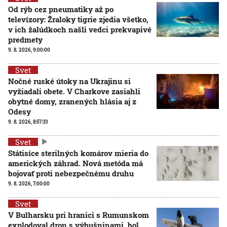
Od rýb cez pneumatiky až po
televízory: Žraloky tigrie zjedia všetko,
v ich žalúdkoch našli vedci prekvapivé
predmety
9. 8. 2026, 9:00:00
Svet
Nočné ruské útoky na Ukrajinu si
vyžiadali obete. V Charkove zasiahli
obytné domy, zranených hlásia aj z
Odesy
9. 8. 2026, 8:57:33
Svet
Státisíce sterilných komárov mieria do
amerických záhrad. Nová metóda má
bojovať proti nebezpečnému druhu
9. 8. 2026, 7:00:00
Svet
V Bulharsku pri hranici s Rumunskom
explodoval dron s výbušninami, bol