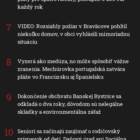
každý rok
VIDEO: Rozsiahly požiar v Braväcove pohltil
niekoľko domov, v obci vyhlásili mimoriadnu
situáciu
Vyzerá ako medúza, no môže spôsobiť vážne
zranenia. Mechúrovka portugalská zatvára
pláže vo Francúzsku aj Španielsku
Dokončenie obchvatu Banskej Bystrice sa
odkladá o dva roky, dôvodom sú nelegálne
skládky a environmentálna záťaž
Seniori sa začínajú zaujímať o rodičovský
príspevok od detí. Daňový úrad ani Sociálna