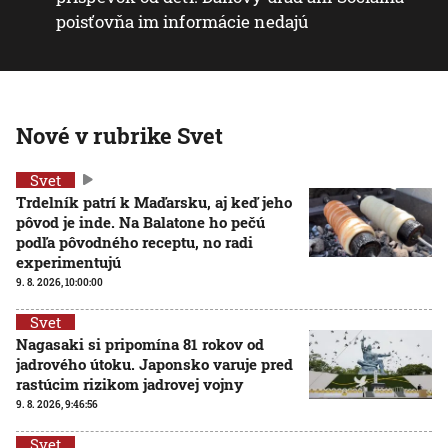
poisťovňa im informácie nedajú
Nové v rubrike Svet
Svet
Trdelník patrí k Maďarsku, aj keď jeho
pôvod je inde. Na Balatone ho pečú
podľa pôvodného receptu, no radi
experimentujú
9. 8. 2026, 10:00:00
Svet
Nagasaki si pripomína 81 rokov od
jadrového útoku. Japonsko varuje pred
rastúcim rizikom jadrovej vojny
9. 8. 2026, 9:46:56
Svet