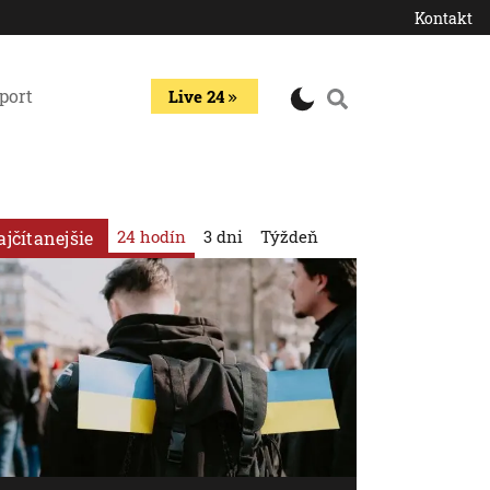
Kontakt
port
Live 24
24 hodín
3 dni
Týždeň
ajčítanejšie