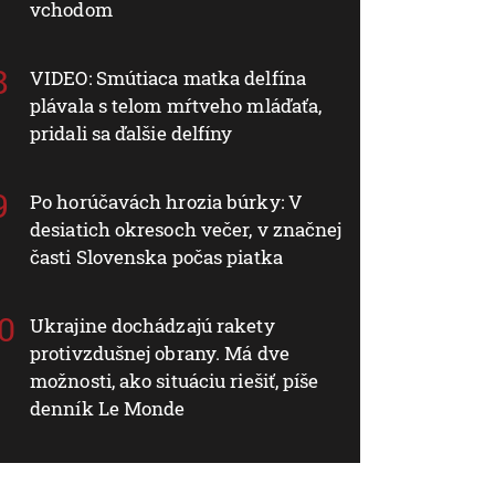
vchodom
VIDEO: Smútiaca matka delfína
plávala s telom mŕtveho mláďaťa,
pridali sa ďalšie delfíny
Po horúčavách hrozia búrky: V
desiatich okresoch večer, v značnej
časti Slovenska počas piatka
Ukrajine dochádzajú rakety
protivzdušnej obrany. Má dve
možnosti, ako situáciu riešiť, píše
denník Le Monde