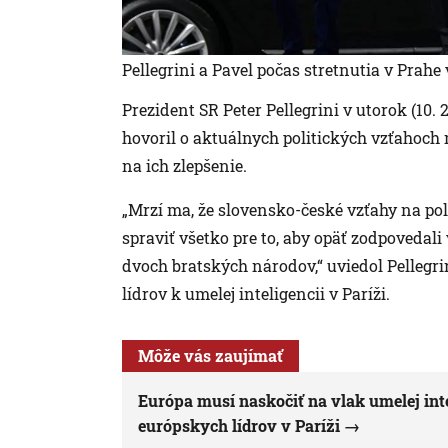
Pellegrini a Pavel počas stretnutia v Prahe 
Prezident SR Peter Pellegrini v utorok (10.
hovoril o aktuálnych politických vzťahoch m
na ich zlepšenie.
„Mrzí ma, že slovensko-české vzťahy na pol
spraviť všetko pre to, aby opäť zodpoved
dvoch bratských národov,“ uviedol Pellegri
lídrov k umelej inteligencii v Paríži.
Môže vás zaujímať
Európa musí naskočiť na vlak umelej intel
európskych lídrov v Paríži