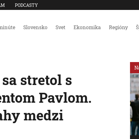
AM
PODCASTY
minúte
Slovensko
Svet
Ekonomika
Regióny
Š
N
 sa stretol s
entom Pavlom.
ahy medzi