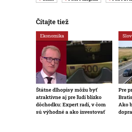
Čítajte tiež
Ekonomika
Slo
Štátne dlhopisy môžu byť
Pre p
atraktívne aj pre ľudí blízko
Brati
dôchodku: Expert radí, v čom
Ako 
sú výhodné a ako investovať
dopr