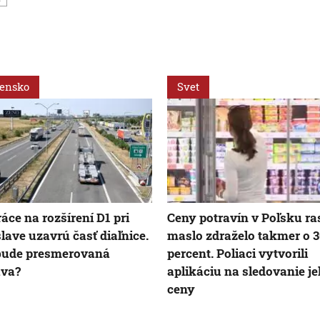
vensko
Svet
ráce na rozšírení D1 pri
Ceny potravín v Poľsku ra
slave uzavrú časť diaľnice.
maslo zdraželo takmer o 
bude presmerovaná
percent. Poliaci vytvorili
ava?
aplikáciu na sledovanie j
ceny