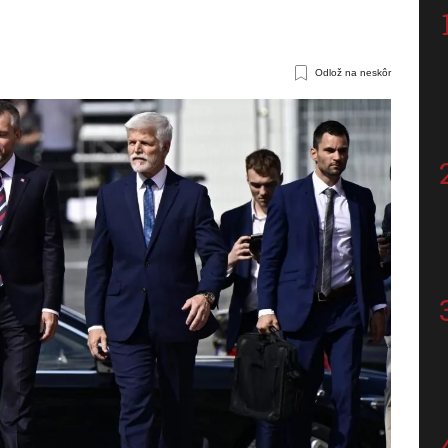
Odlož na neskôr