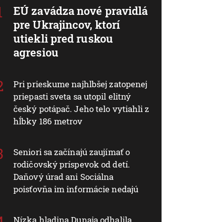
EÚ zavádza nové pravidlá
pre Ukrajincov, ktorí
utiekli pred ruskou
agresiou
Pri prieskume najhlbšej zatopenej
priepasti sveta sa utopil elitný
český potápač. Jeho telo vytiahli z
hĺbky 186 metrov
Seniori sa začínajú zaujímať o
rodičovský príspevok od detí.
Daňový úrad ani Sociálna
poisťovňa im informácie nedajú
Nízka hladina Dunaja odhalila