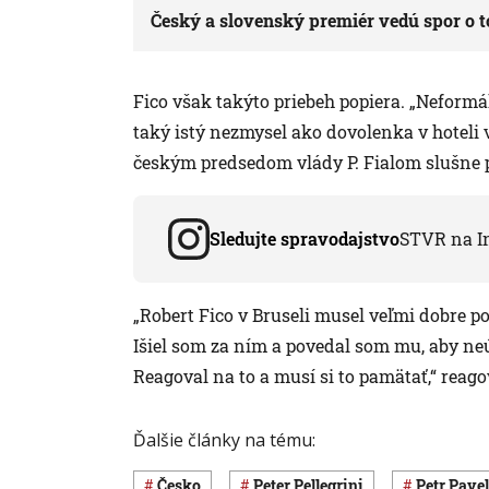
Český a slovenský premiér vedú spor o to
Fico však takýto priebeh popiera. „Neformál
taký istý nezmysel ako dovolenka v hoteli 
českým predsedom vlády P. Fialom slušne po
Sledujte spravodajstvo
STVR na I
„Robert Fico v Bruseli musel veľmi dobre p
Išiel som za ním a povedal som mu, aby neú
Reagoval na to a musí si to pamätať,“ reago
Ďalšie články na tému:
Česko
Peter Pellegrini
Petr Pavel