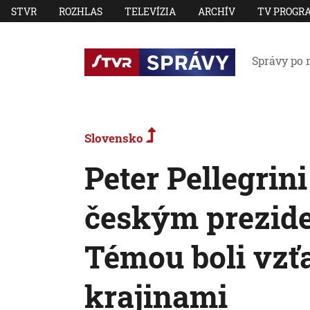
STVR
ROZHLAS
TELEVÍZIA
ARCHÍV
TV PROGR
Správy po 
Slovensko
Peter Pellegrini
českým prezid
Témou boli vzť
krajinami