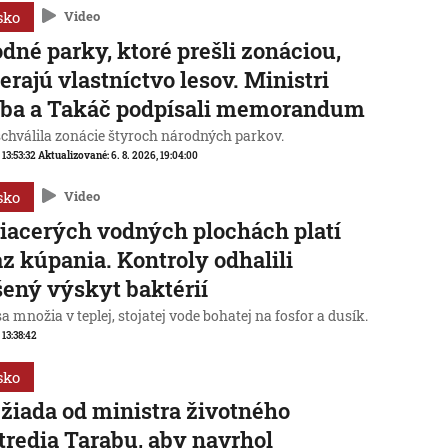
sko
Video
dné parky, ktoré prešli zonáciou,
erajú vlastníctvo lesov. Ministri
aba a Takáč podpísali memorandum
schválila zonácie štyroch národných parkov.
 13:53:32
Aktualizované:
6. 8. 2026, 19:04:00
sko
Video
iacerých vodných plochách platí
z kúpania. Kontroly odhalili
ený výskyt baktérií
sa množia v teplej, stojatej vode bohatej na fosfor a dusík.
 13:38:42
sko
žiada od ministra životného
tredia Tarabu, aby navrhol