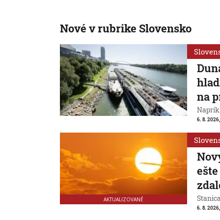
Nové v rubrike Slovensko
Sloven
Duna
hlad
na p
Naprík
6. 8. 2026
Sloven
Nový
ešte
zdal
Stanic
AKTUALIZOVANÉ
6. 8. 2026