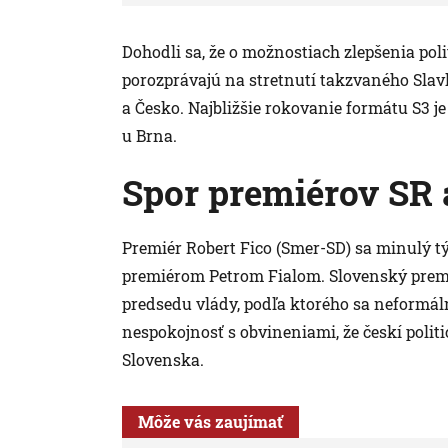
Dohodli sa, že o možnostiach zlepšenia po
porozprávajú na stretnutí takzvaného Slav
a Česko. Najbližšie rokovanie formátu S3 
u Brna.
Spor premiérov SR 
Premiér Robert Fico (Smer-SD) sa minulý t
premiérom Petrom Fialom. Slovenský premié
predsedu vlády, podľa ktorého sa neformálne
nespokojnosť s obvineniami, že českí politi
Slovenska.
Môže vás zaujímať