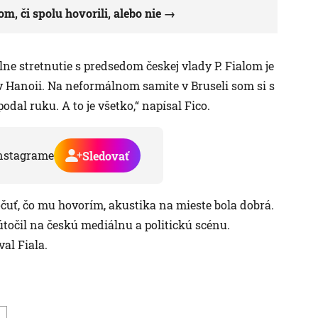
m, či spolu hovorili, alebo nie
ne stretnutie s predsedom českej vlady P. Fialom je
v Hanoii. Na neformálnom samite v Bruseli som si s
dal ruku. A to je všetko,“ napísal Fico.
nstagrame
Sledovať
očuť, čo mu hovorím, akustika na mieste bola dobrá.
točil na českú mediálnu a politickú scénu.
val Fiala.