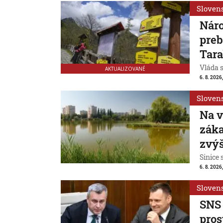
Sloven
Náro
preb
Tar
Vláda 
AKTUALIZOVANÉ
6. 8. 2026,
Sloven
Na v
záka
zvýš
Sinice 
6. 8. 2026,
Sloven
SNS 
pros