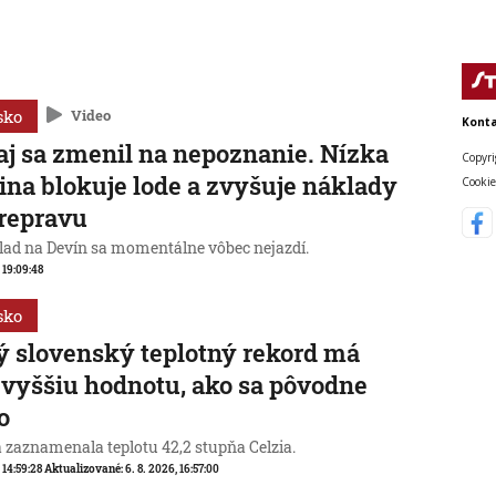
sko
Video
Konta
j sa zmenil na nepoznanie. Nízka
Copyri
ina blokuje lode a zvyšuje náklady
Cookie
repravu
lad na Devín sa momentálne vôbec nejazdí.
, 19:09:48
sko
 slovenský teplotný rekord má
 vyššiu hodnotu, ako sa pôvodne
o
a zaznamenala teplotu 42,2 stupňa Celzia.
, 14:59:28
Aktualizované:
6. 8. 2026, 16:57:00