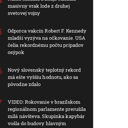
masívny vrak lode z druhej
svetovej vojny
Odporca vakcín Robert F. Kennedy
mladší vyzýva na očkovanie. USA
čelia rekordnému počtu prípadov
osýpok
Nový slovenský teplotný rekord
má ešte vyššiu hodnotu, ako sa
pôvodne zdalo
VIDEO: Rokovanie v brazílskom
regionálnom parlamente prerušila
milá návšteva. Skupinka kapybár
vošla do budovy hlavným