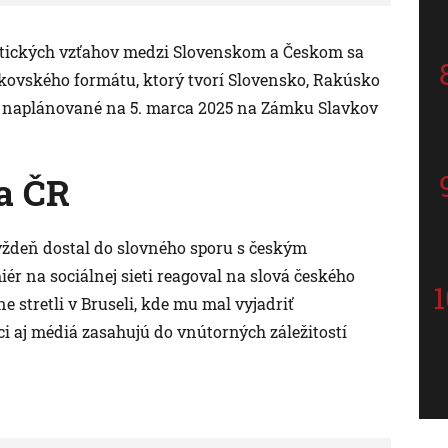
litických vzťahov medzi Slovenskom a Českom sa
kovského formátu, ktorý tvorí Slovensko, Rakúsko
je naplánované na 5. marca 2025 na Zámku Slavkov
a ČR
ýždeň dostal do slovného sporu s českým
r na sociálnej sieti reagoval na slová českého
 stretli v Bruseli, kde mu mal vyjadriť
ci aj médiá zasahujú do vnútorných záležitostí