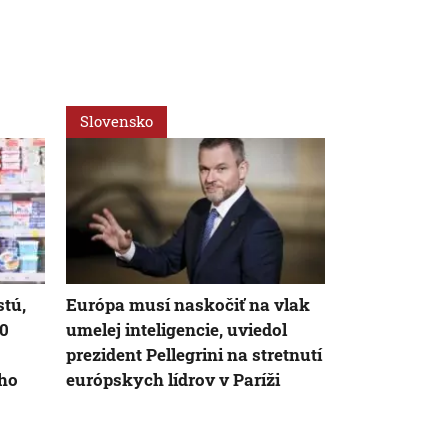
Slovensko
Slovensko
stú,
Európa musí naskočiť na vlak
Prezident p
30
umelej inteligencie, uviedol
zdravotnícke
prezident Pellegrini na stretnutí
z nich čo naj
eho
európskych lídrov v Paríži
pacient, pov