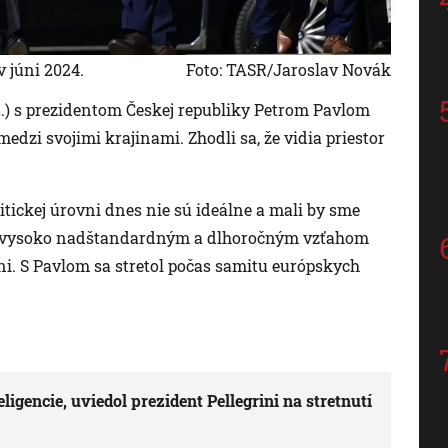
v júni 2024.
Foto: TASR/Jaroslav Novák
 2.) s prezidentom Českej republiky Petrom Pavlom
edzi svojimi krajinami. Zhodli sa, že vidia priestor
itickej úrovni dnes nie sú ideálne a mali by sme
ali vysoko nadštandardným a dlhoročným vzťahom
ni. S Pavlom sa stretol počas samitu európskych
igencie, uviedol prezident Pellegrini na stretnutí