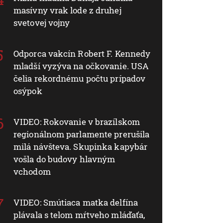
masívny vrak lode z druhej
svetovej vojny
Odporca vakcín Robert F. Kennedy
mladší vyzýva na očkovanie. USA
čelia rekordnému počtu prípadov
osýpok
VIDEO: Rokovanie v brazílskom
regionálnom parlamente prerušila
milá návšteva. Skupinka kapybár
vošla do budovy hlavným
vchodom
VIDEO: Smútiaca matka delfína
plávala s telom mŕtveho mláďaťa,