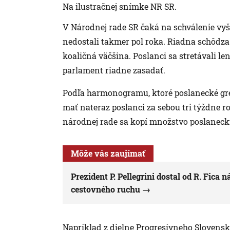
Na ilustračnej snímke NR SR.
V Národnej rade SR čaká na schválenie vyš
nedostali takmer pol roka. Riadna schôdza
koaličná väčšina. Poslanci sa stretávali 
parlament riadne zasadať.
Podľa harmonogramu, ktoré poslanecké gré
mať nateraz poslanci za sebou tri týždne r
národnej rade sa kopí množstvo poslanec
Môže vás zaujímať
Prezident P. Pellegrini dostal od R. Fic
cestovného ruchu
Napríklad z dielne Progresívneho Slovenska