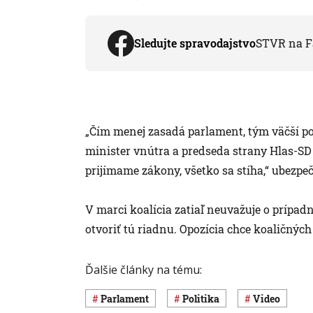
Sledujte spravodajstvo
STVR na F
„Čím menej zasadá parlament, tým väčší pok
minister vnútra a predseda strany Hlas-SD
prijímame zákony, všetko sa stíha,“ ubezpeč
V marci koalícia zatiaľ neuvažuje o prípadn
otvoriť tú riadnu. Opozícia chce koaličnýc
Ďalšie články na tému:
Parlament
Politika
Video