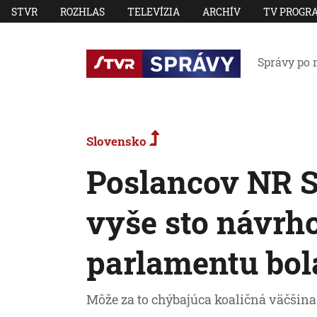
STVR
ROZHLAS
TELEVÍZIA
ARCHÍV
TV PROGR
Správy po 
Slovensko
Poslancov NR S
vyše sto návrh
parlamentu bol
Môže za to chýbajúca koaličná väčšina