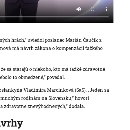
ných hrách,“ uviedol poslanec Marián Čaučík z
anová má návrh zákona o kompenzácii ťažkého
, že sa starajú o niekoho, kto má ťažké zdravotné
nebolo to obmedzené,“ povedal.
 poslankyňa Vladimíra Marcinková (SaS). „Jeden sa
ý mnohým rodinám na Slovensku,“ hovorí
ka zdravotne znevýhodnených,“ dodala.
ávrhy