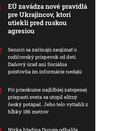
EÚ zavádza nové pravidlá
pre Ukrajincov, ktorí
utiekli pred ruskou
agresiou
Seniori sa začínajú zaujímať o
rodičovský príspevok od detí.
Daňový úrad ani Sociálna
poisťovňa im informácie nedajú
Pri prieskume najhlbšej zatopenej
priepasti sveta sa utopil elitný
český potápač. Jeho telo vytiahli z
hĺbky 186 metrov
Nízka hladina Dunaja odhalila