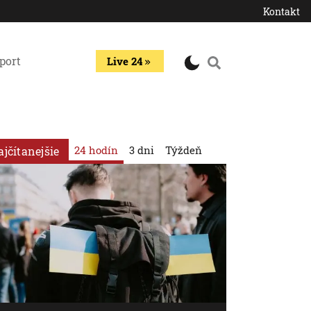
Kontakt
port
Live 24
24 hodín
3 dni
Týždeň
ajčítanejšie