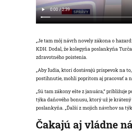
„Je tam môj návrh novely zákona o hazard
KDH. Dodal, že kolegyňa poslankyňa Turč
zdravotného poistenia.
„Aby ľudia, ktorí dostávajú príspevok na to
postihnutie, mohli popritom aj pracovať a 
„Sú tam zákony ešte z januára,“ približuje
týka daňového bonusu, ktorý už je kráten
poslankyňa. „Ďalší z mojich návrhov sa tý
Čakajú aj vládne n