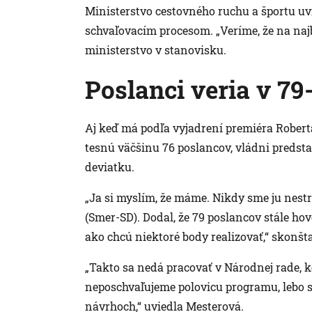
Ministerstvo cestovného ruchu a športu uv
schvaľovacím procesom. „Veríme, že na najb
ministerstvo v stanovisku.
Poslanci veria v 79
Aj keď má podľa vyjadrení premiéra Robert
tesnú väčšinu 76 poslancov, vládni predstav
deviatku.
„Ja si myslím, že máme. Nikdy sme ju nestr
(Smer-SD). Dodal, že 79 poslancov stále hovo
ako chcú niektoré body realizovať,“ skonšta
„Takto sa nedá pracovať v Národnej rade, 
neposchvaľujeme polovicu programu, lebo 
návrhoch,“ uviedla Mesterová.