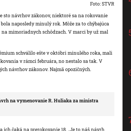
Foto: STVR
e sto návrhov zákonov, niektoré sa na rokovanie
 bola naposledy minulý rok. Môže za to chýbajúca
len na mimoriadnych schôdzach. V marci by už mal
mium schválilo ešte v októbri minulého roka, mali
okovania v rámci februára, no nestalo sa tak. V
kých návrhov zákonov. Najmä opozičných.
a návrh na vymenovanie R. Huliaka za ministra
 ich čaká na prerokovanie 18. „Je to náš návrh