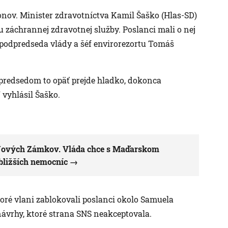
nov. Minister zdravotníctva Kamil Šaško (Hlas-SD)
 záchrannej zdravotnej služby. Poslanci mali o nej
l podpredseda vlády a šéf envirorezortu Tomáš
redsedom to opäť prejde hladko, dokonca
 vyhlásil Šaško.
 Nových Zámkov. Vláda chce s Maďarskom
bližších nemocníc
toré vlani zablokovali poslanci okolo Samuela
ávrhy, ktoré strana SNS neakceptovala.