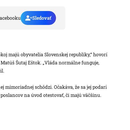
acebooku
Sledovať
oj majú obyvatelia Slovenskej republiky,“ hovorí
 Matúš Šutaj Eštok. „Vláda normálne funguje,
il.
ej mimoriadnej schôdzi. Očakáva, že sa jej podarí
h poslancov na úvod otestovať, či majú väčšinu.