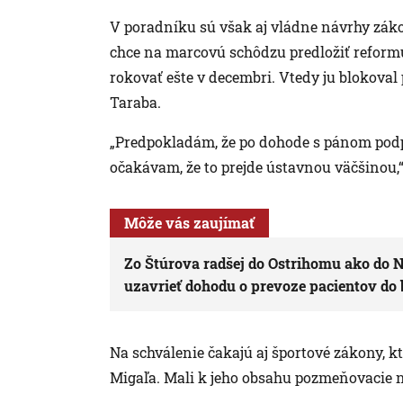
V poradníku sú však aj vládne návrhy záko
chce na marcovú schôdzu predložiť reformu
rokovať ešte v decembri. Vtedy ju blokova
Taraba.
„Predpokladám, že po dohode s pánom podp
očakávam, že to prejde ústavnou väčšinou,“
Môže vás zaujímať
Zo Štúrova radšej do Ostrihomu ako do
uzavrieť dohodu o prevoze pacientov do 
Na schválenie čakajú aj športové zákony, k
Migaľa. Mali k jeho obsahu pozmeňovacie n