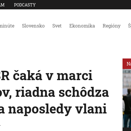
AM
PODCASTY
minúte
Slovensko
Svet
Ekonomika
Regióny
Š
N
R čaká v marci
ov, riadna schôdza
a naposledy vlani
.