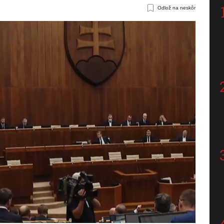
Odlož na neskôr