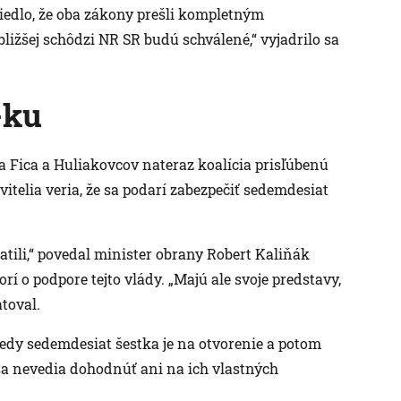
iedlo, že oba zákony prešli kompletným
ližšej schôdzi NR SR budú schválené,“ vyjadrilo sa
-ku
a Fica a Huliakovcov nateraz koalícia prisľúbenú
itelia veria, že sa podarí zabezpečiť sedemdesiat
atili,“ povedal minister obrany Robert Kaliňák
rí o podpore tejto vlády. „Majú ale svoje predstavy,
toval.
kedy sedemdesiat šestka je na otvorenie a potom
sa nevedia dohodnúť ani na ich vlastných