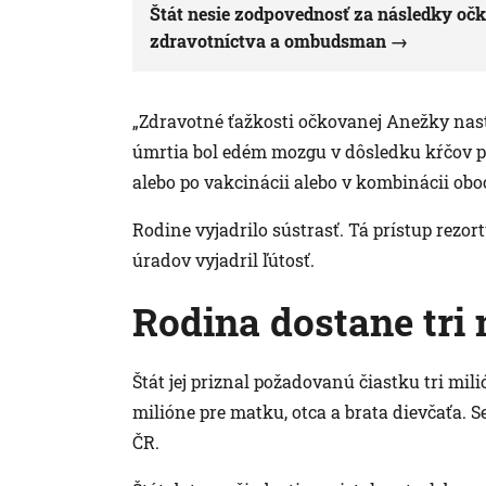
Štát nesie zodpovednosť za následky očko
zdravotníctva a ombudsman
„Zdravotné ťažkosti očkovanej Anežky nast
úmrtia bol edém mozgu v dôsledku kŕčov pri
alebo po vakcinácii alebo v kombinácii oboc
Rodine vyjadrilo sústrasť. Tá prístup rezortu
úradov vyjadril ľútosť.
Rodina dostane tri
Štát jej priznal požadovanú čiastku tri mil
milióne pre matku, otca a brata dievčaťa. Se
ČR.