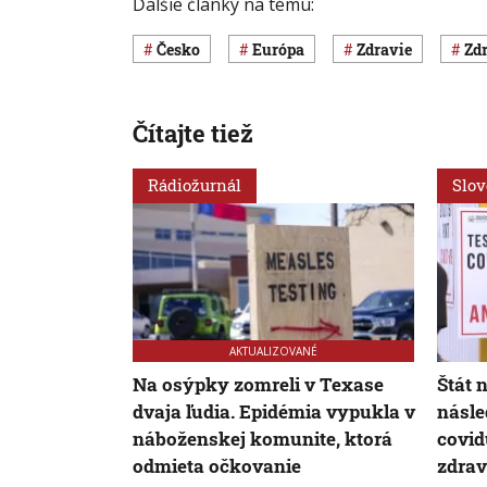
Ďalšie články na tému:
Česko
Európa
Zdravie
Z
Čítajte tiež
Rádiožurnál
Slo
AKTUALIZOVANÉ
Na osýpky zomreli v Texase
Štát 
dvaja ľudia. Epidémia vypukla v
násle
náboženskej komunite, ktorá
covid
odmieta očkovanie
zdra