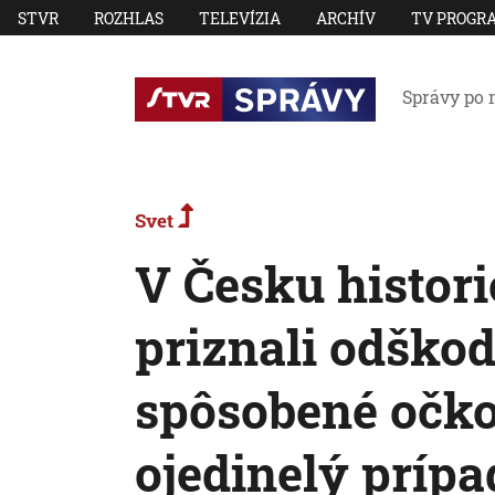
STVR
ROZHLAS
TELEVÍZIA
ARCHÍV
TV PROGR
Správy po 
Svet
V Česku histor
priznali odško
spôsobené očko
ojedinelý prípa