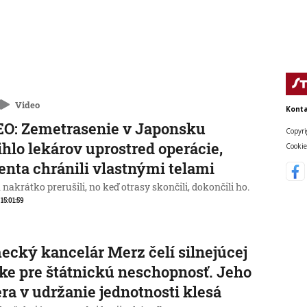
Video
Konta
O: Zemetrasenie v Japonsku
Copyri
ihlo lekárov uprostred operácie,
Cookie
enta chránili vlastnými telami
nakrátko prerušili, no keď otrasy skončili, dokončili ho.
 15:01:59
cký kancelár Merz čelí silnejúcej
ike pre štátnickú neschopnosť. Jeho
ra v udržanie jednotnosti klesá