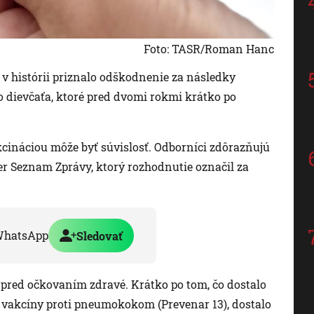
Foto: TASR/Roman Hanc
 v histórii priznalo odškodnenie za následky
 dievčaťa, ktoré pred dvomi rokmi krátko po
akcináciou môže byť súvislosť. Odborníci zdôrazňujú
er Seznam Zprávy, ktorý rozhodnutie označil za
WhatsApp
Sledovať
a pred očkovaním zdravé. Krátko po tom, čo dostalo
a vakcíny proti pneumokokom (Prevenar 13), dostalo