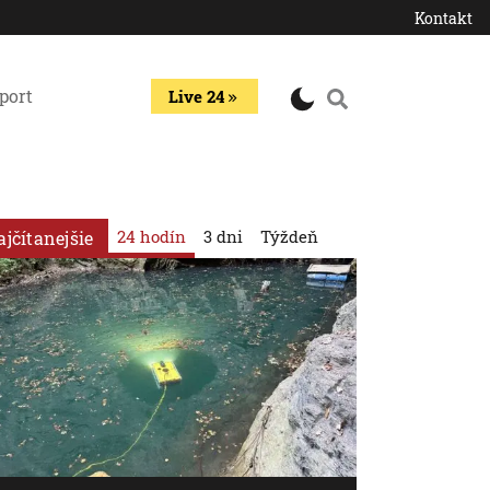
Kontakt
port
Live 24
24 hodín
3 dni
Týždeň
ajčítanejšie