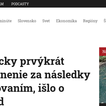
AM
PODCASTY
minúte
Slovensko
Svet
Ekonomika
Regióny
Š
N
icky prvýkrát
dnenie za následky
vaním, išlo o
d