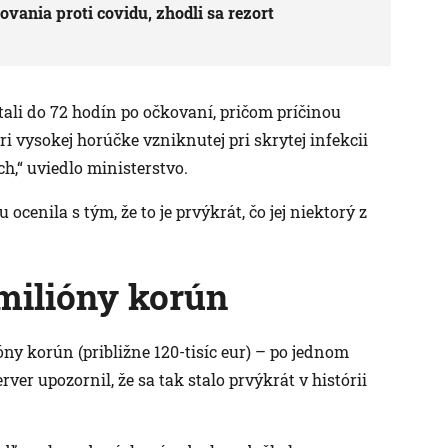
vania proti covidu, zhodli sa rezort
ali do 72 hodín po očkovaní, pričom príčinou
 vysokej horúčke vzniknutej pri skrytej infekcii
h,“ uviedlo ministerstvo.
 ocenila s tým, že to je prvýkrát, čo jej niektorý z
 milióny korún
ióny korún (približne 120-tisíc eur) – po jednom
rver upozornil, že sa tak stalo prvýkrát v histórii