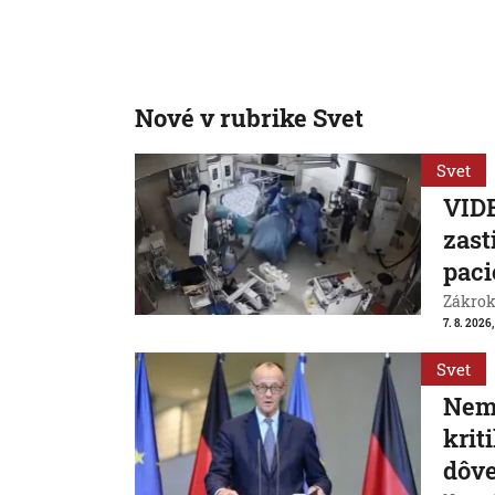
Nové v rubrike Svet
Svet
VIDE
zast
paci
Zákrok 
7. 8. 2026,
Svet
Neme
krit
dôve