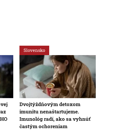
Slovensko
Svet
AK
ovej
Dvojtýždňovým detoxom
Antivaxer R.
raz
imunitu nenaštartujeme.
novým mini
WHO
Imunológ radí, ako sa vyhnúť
zdravotníct
častým ochoreniam
potvrdil ko