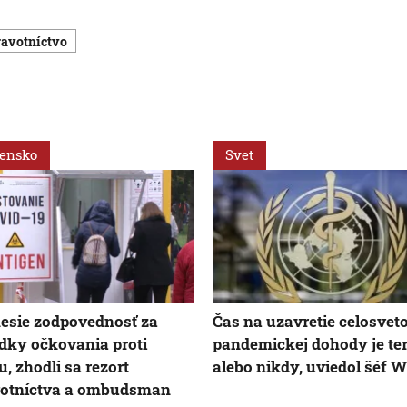
dravotníctvo
vensko
Svet
nesie zodpovednosť za
Čas na uzavretie celosvet
dky očkovania proti
pandemickej dohody je te
u, zhodli sa rezort
alebo nikdy, uviedol šéf 
votníctva a ombudsman