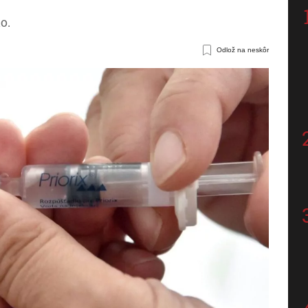
o.
Odlož na neskôr