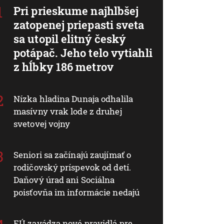
Pri prieskume najhlbšej
zatopenej priepasti sveta
sa utopil elitný český
potápač. Jeho telo vytiahli
z hĺbky 186 metrov
Nízka hladina Dunaja odhalila
masívny vrak lode z druhej
svetovej vojny
Seniori sa začínajú zaujímať o
rodičovský príspevok od detí.
Daňový úrad ani Sociálna
poisťovňa im informácie nedajú
EÚ zavádza nové pravidlá pre