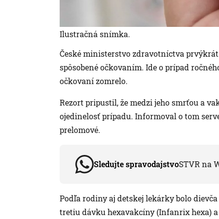
Ilustračná snímka.
České ministerstvo zdravotníctva prvýkrát
spôsobené očkovaním. Ide o prípad ročného
očkovaní zomrelo.
Rezort pripustil, že medzi jeho smrťou a v
ojedinelosť prípadu. Informoval o tom serv
prelomové.
Sledujte spravodajstvo
STVR na 
Podľa rodiny aj detskej lekárky bolo dievč
tretiu dávku hexavakcíny (Infanrix hexa) 