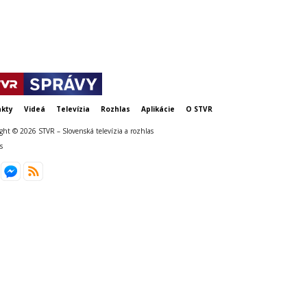
nomináciu D
kty
Videá
Televízia
Rozhlas
Aplikácie
O STVR
ght © 2026 STVR – Slovenská televízia a rozhlas
s