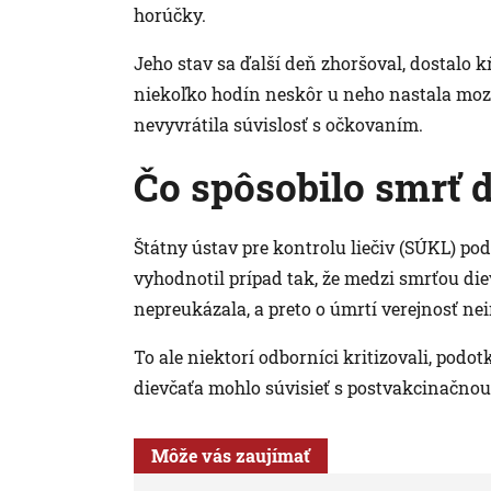
horúčky.
Jeho stav sa ďalší deň zhoršoval, dostalo k
niekoľko hodín neskôr u neho nastala moz
nevyvrátila súvislosť s očkovaním.
Čo spôsobilo smrť d
Štátny ústav pre kontrolu liečiv (SÚKL) po
vyhodnotil prípad tak, že medzi smrťou di
nepreukázala, a preto o úmrtí verejnosť ne
To ale niektorí odborníci kritizovali, podot
dievčaťa mohlo súvisieť s postvakcinačnou
Môže vás zaujímať