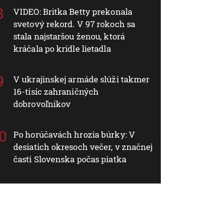
VIDEO: Britka Betty prekonala
svetový rekord. V 97 rokoch sa
stala najstaršou ženou, ktorá
kráčala po krídle lietadla
V ukrajinskej armáde slúži takmer
16-tisíc zahraničných
dobrovoľníkov
Po horúčavách hrozia búrky: V
desiatich okresoch večer, v značnej
časti Slovenska počas piatka