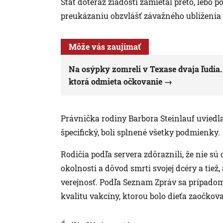
Štát doteraz žiadosti zamietal preto, lebo
preukázaniu obzvlášť závažného ublíženia 
Môže vás zaujímať
Na osýpky zomreli v Texase dvaja ľudia
ktorá odmieta očkovanie
Právnička rodiny Barbora Steinlauf uviedla,
špecifický, boli splnené všetky podmienky.
Rodičia podľa servera zdôraznili, že nie sú 
okolnosti a dôvod smrti svojej dcéry a tie
verejnosť. Podľa Seznam Zpráv sa prípadom 
kvalitu vakcíny, ktorou bolo dieťa zaočkov