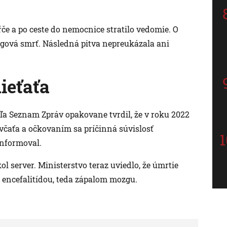
ŕče a po ceste do nemocnice stratilo vedomie. O
gová smrť. Následná pitva nepreukázala ani
ieťaťa
dľa Seznam Zpráv opakovane tvrdil, že v roku 2022
evčaťa a očkovaním sa príčinná súvislosť
informoval.
kol server. Ministerstvo teraz uviedlo, že úmrtie
 encefalitídou, teda zápalom mozgu.