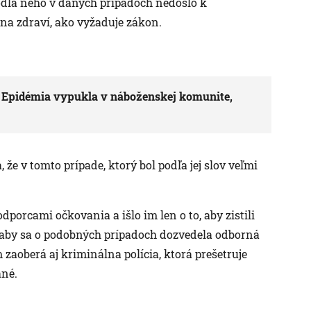
 podľa neho v daných prípadoch nedošlo k
na zdraví, ako vyžaduje zákon.
. Epidémia vypukla v náboženskej komunite,
 že v tomto prípade, ktorý bol podľa jej slov veľmi
odporcami očkovania a išlo im len o to, aby zistili
ž, aby sa o podobných prípadoch dozvedela odborná
zaoberá aj kriminálna polícia, ktorá prešetruje
ané.