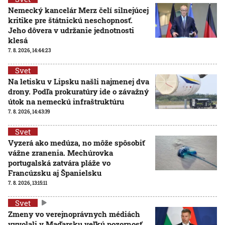
Nemecký kancelár Merz čelí silnejúcej
kritike pre štátnickú neschopnosť.
Jeho dôvera v udržanie jednotnosti
klesá
7. 8. 2026, 14:44:23
Svet
Na letisku v Lipsku našli najmenej dva
drony. Podľa prokuratúry ide o závažný
útok na nemeckú infraštruktúru
7. 8. 2026, 14:43:39
Svet
Vyzerá ako medúza, no môže spôsobiť
vážne zranenia. Mechúrovka
portugalská zatvára pláže vo
Francúzsku aj Španielsku
7. 8. 2026, 13:15:11
Svet
Zmeny vo verejnoprávnych médiách
vyvolali v Maďarsku veľkú pozornosť.