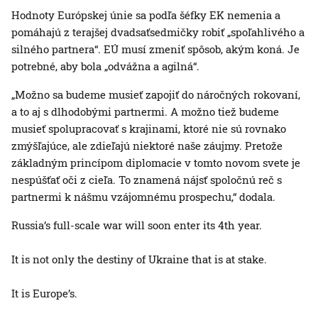
Hodnoty Európskej únie sa podľa šéfky EK nemenia a
pomáhajú z terajšej dvadsaťsedmičky robiť „spoľahlivého a
silného partnera“. EÚ musí zmeniť spôsob, akým koná. Je
potrebné, aby bola „odvážna a agilná“.
„Možno sa budeme musieť zapojiť do náročných rokovaní,
a to aj s dlhodobými partnermi. A možno tiež budeme
musieť spolupracovať s krajinami, ktoré nie sú rovnako
zmýšľajúce, ale zdieľajú niektoré naše záujmy. Pretože
základným princípom diplomacie v tomto novom svete je
nespúšťať oči z cieľa. To znamená nájsť spoločnú reč s
partnermi k nášmu vzájomnému prospechu,“ dodala.
Russia’s full-scale war will soon enter its 4th year.
It is not only the destiny of Ukraine that is at stake.
It is Europe’s.