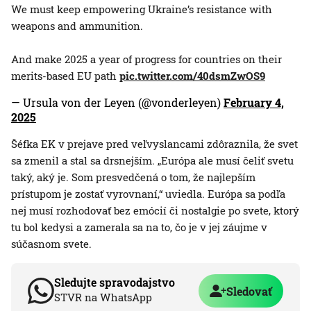
We must keep empowering Ukraine’s resistance with
weapons and ammunition.
And make 2025 a year of progress for countries on their
merits-based EU path
pic.twitter.com/40dsmZwOS9
— Ursula von der Leyen (@vonderleyen)
February 4,
2025
Šéfka EK v prejave pred veľvyslancami zdôraznila, že svet
sa zmenil a stal sa drsnejším. „Európa ale musí čeliť svetu
taký, aký je. Som presvedčená o tom, že najlepším
prístupom je zostať vyrovnaní,“ uviedla. Európa sa podľa
nej musí rozhodovať bez emócií či nostalgie po svete, ktorý
tu bol kedysi a zamerala sa na to, čo je v jej záujme v
súčasnom svete.
Sledujte spravodajstvo
Sledovať
STVR na WhatsApp