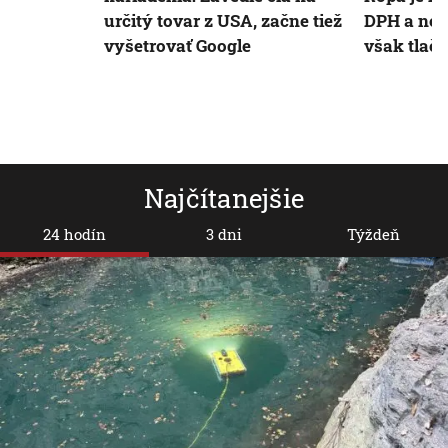
určitý tovar z USA, začne tiež
DPH a nov
vyšetrovať Google
však tlači
Najčítanejšie
24 hodín
3 dni
Týždeň