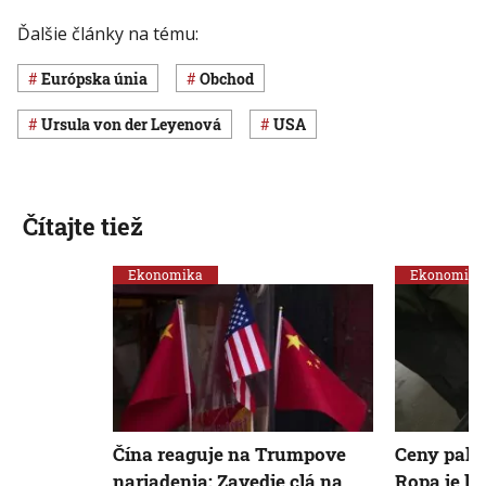
Ďalšie články na tému:
Európska únia
obchod
Ursula von der Leyenová
USA
Čítajte tiež
Ekonomika
Ekonomika
Čína reaguje na Trumpove
Ceny palí
nariadenia: Zavedie clá na
Ropa je la