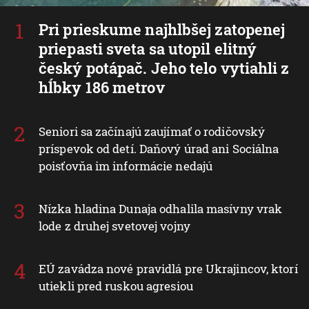
Pri prieskume najhlbšej zatopenej
priepasti sveta sa utopil elitný
český potápač. Jeho telo vytiahli z
hĺbky 186 metrov
Seniori sa začínajú zaujímať o rodičovský
príspevok od detí. Daňový úrad ani Sociálna
poisťovňa im informácie nedajú
Nízka hladina Dunaja odhalila masívny vrak
lode z druhej svetovej vojny
EÚ zavádza nové pravidlá pre Ukrajincov, ktorí
utiekli pred ruskou agresiou