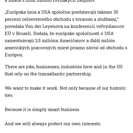
a zdieľa s nimi mnoho rovnakých záujmov.
„Európska únia a USA spoločne predstavujú takmer 30
percent celosvetového obchodu s tovarom a službami,“
povedala Von der Leyenová na konferencii veľvyslancov
EÚ v Bruseli. Dodala, že európske spoločnosti v USA
zamestnávajú 3,5 milióna Američanov a ďalší milión
amerických pracovných miest priamo závisí od obchodu s
Európou.
There are jobs, businesses, industries here and in the US
that rely on the transatlantic partnership.
We want to make it work. Not only because of our historic
ties.
Because it is simply smart business.
And we will always protect our own interests.