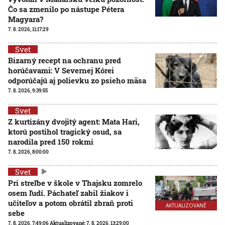
Čo sa zmenilo po nástupe Pétera
Magyara?
7. 8. 2026, 11:17:29
Svet
Bizarný recept na ochranu pred
horúčavami: V Severnej Kórei
odporúčajú aj polievku zo psieho mäsa
7. 8. 2026, 9:39:55
Svet
Z kurtizány dvojitý agent: Mata Hari,
ktorú postihol tragický osud, sa
narodila pred 150 rokmi
7. 8. 2026, 8:00:00
Svet
Pri streľbe v škole v Thajsku zomrelo
osem ľudí. Páchateľ zabil žiakov i
učiteľov a potom obrátil zbraň proti
AKTUALIZOVANÉ
sebe
7. 8. 2026, 7:49:06
Aktualizované:
7. 8. 2026, 13:29:00