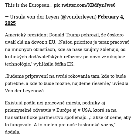
This is the European…
pic.twitter.com/XBdfyzJwe6
— Ursula von der Leyen (@vonderleyen)
February 4,
2025
Americký prezident Donald Trump pohrozil, že čoskoro
uvalí clá na dovoz z EÚ. „Našou prioritou je teraz pracovať
na mnohých oblastiach, kde sa naše záujmy zbiehajú, od
kritických dodávateľských reťazcov po novo vznikajúce
technológie,“ vyhlásila šéfka EK.
„Budeme pripravení na tvrdé rokovania tam, kde to bude
potrebné, a kde to bude možné, nájdeme riešenie,“ uviedla
Von der Leyenová.
Existujú podľa nej pracovné miesta, podniky aj
priemyselné odvetvia v Európe aj v USA, ktoré sa na
transatlantické partnerstvo spoliehajú. „Takže chceme, aby
to fungovalo. A to nielen pre naše historické väzby,“
dodala.