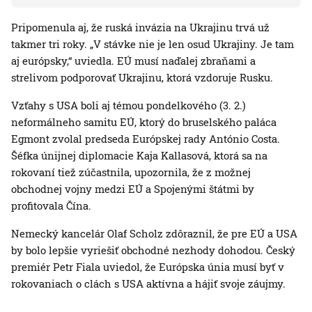
Pripomenula aj, že ruská invázia na Ukrajinu trvá už
takmer tri roky. „V stávke nie je len osud Ukrajiny. Je tam
aj európsky,“ uviedla. EÚ musí naďalej zbraňami a
strelivom podporovať Ukrajinu, ktorá vzdoruje Rusku.
Vzťahy s USA boli aj témou pondelkového (3. 2.)
neformálneho samitu EÚ, ktorý do bruselského paláca
Egmont zvolal predseda Európskej rady António Costa.
Šéfka únijnej diplomacie Kaja Kallasová, ktorá sa na
rokovaní tiež zúčastnila, upozornila, že z možnej
obchodnej vojny medzi EÚ a Spojenými štátmi by
profitovala Čína.
Nemecký kancelár Olaf Scholz zdôraznil, že pre EÚ a USA
by bolo lepšie vyriešiť obchodné nezhody dohodou. Český
premiér Petr Fiala uviedol, že Európska únia musí byť v
rokovaniach o clách s USA aktívna a hájiť svoje záujmy.