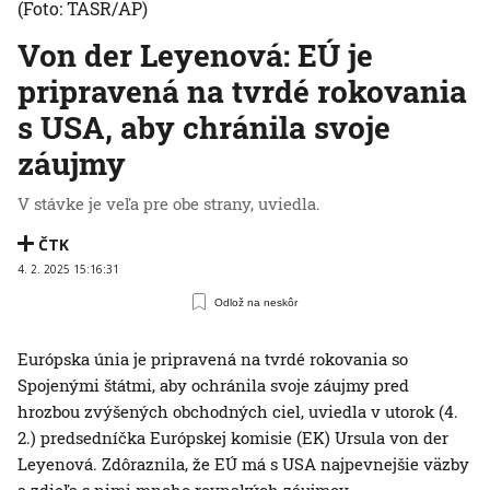
(Foto: TASR/AP)
Von der Leyenová: EÚ je
pripravená na tvrdé rokovania
s USA, aby chránila svoje
záujmy
V stávke je veľa pre obe strany, uviedla.
ČTK
4. 2. 2025 15:16:31
Odlož na neskôr
Európska únia je pripravená na tvrdé rokovania so
Spojenými štátmi, aby ochránila svoje záujmy pred
hrozbou zvýšených obchodných ciel, uviedla v utorok (4.
2.) predsedníčka Európskej komisie (EK) Ursula von der
Leyenová. Zdôraznila, že EÚ má s USA najpevnejšie väzby