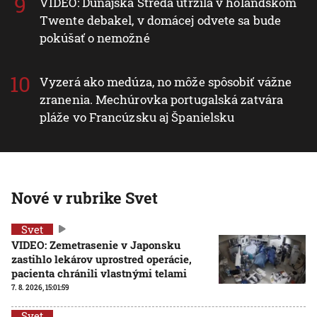
VIDEO: Dunajská Streda utŕžila v holandskom
Twente debakel, v domácej odvete sa bude
pokúšať o nemožné
Vyzerá ako medúza, no môže spôsobiť vážne
zranenia. Mechúrovka portugalská zatvára
pláže vo Francúzsku aj Španielsku
Nové v rubrike Svet
Svet
VIDEO: Zemetrasenie v Japonsku
zastihlo lekárov uprostred operácie,
pacienta chránili vlastnými telami
7. 8. 2026, 15:01:59
Svet