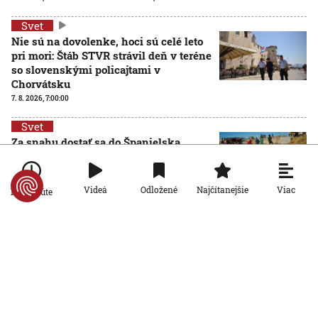
Svet
Nie sú na dovolenke, hoci sú celé leto
pri mori: Štáb STVR strávil deň v teréne
so slovenskými policajtami v
Chorvátsku
7. 8. 2026, 7:00:00
Svet
Za snahu dostať sa do Španielska
zaplatili životom: Starosta Ceuty
oznámil tragickú bilanciu migračnej
krízy
Viac
Videá
Odložené
Najčítanejšie
Po minúte
6. 8. 2026, 16:16:47
Svet
Žena v Taliansku omylom vyhodila
žreb s výhrou milión eur. Smetiari ho
hľadali dva dni
6. 8. 2026, 15:49:55
Svet