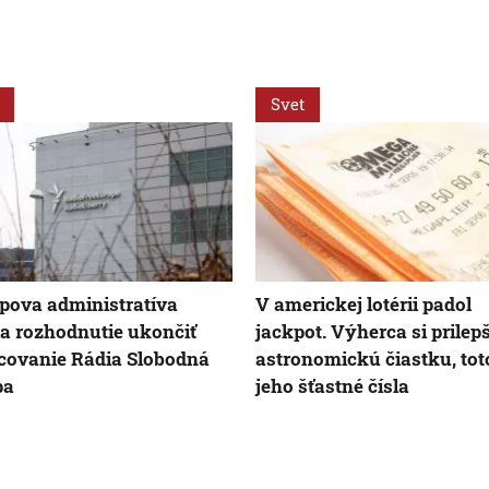
Svet
ova administratíva
V americkej lotérii padol
la rozhodnutie ukončiť
jackpot. Výherca si prilepš
covanie Rádia Slobodná
astronomickú čiastku, toto
pa
jeho šťastné čísla