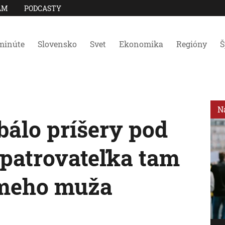
AM
PODCASTY
minúte
Slovensko
Svet
Ekonomika
Regióny
Š
N
bálo príšery pod
opatrovateľka tam
ámeho muža