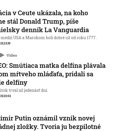
ácia v Ceute ukázala, na koho
ne stál Donald Trump, píše
ielsky denník La Vanguardia
 medzi USA a Marokom boli dobré už od roku 1777.
 15:23:39
Video
O: Smútiaca matka delfína plávala
lom mŕtveho mláďaťa, pridali sa
ie delfíny
tok trval až jedenásť dní.
, 15:20:02
imir Putin oznámil vznik novej
dnej zložky. Tvoria ju bezpilotné