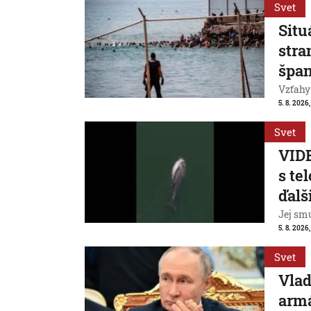
Svet
Situ
stra
špan
Vzťahy
5. 8. 2026,
Svet
VIDE
s te
ďalš
Jej smú
5. 8. 2026
Svet
Vlad
armá