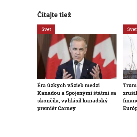
Čítajte tiež
Svet
Svet
Éra úzkych väzieb medzi
Trump
Kanadou a Spojenými štátmi sa
zruši
skončila, vyhlásil kanadský
finan
premiér Carney
Euró