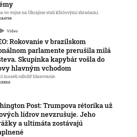
témy
sa vo vojne na Ukrajine stali kľúčovými zbraňami.
, 14:47:04
Video
O: Rokovanie v brazílskom
onálnom parlamente prerušila milá
teva. Skupinka kapybár vošla do
ovy hlavným vchodom
i museli odložiť hlasovanie.
 13:53:13
ington Post: Trumpova rétorika už
ových lídrov nevzrušuje. Jeho
ážky a ultimáta zostávajú
aplnené