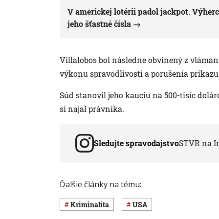
V americkej lotérii padol jackpot. Výherca
jeho šťastné čísla
Villalobos bol následne obvinený z vlámani
výkonu spravodlivosti a porušenia príkazu
Súd stanovil jeho kauciu na 500-tisíc doláro
si najal právnika.
Sledujte spravodajstvo
STVR na I
Ďalšie články na tému:
Kriminalita
USA