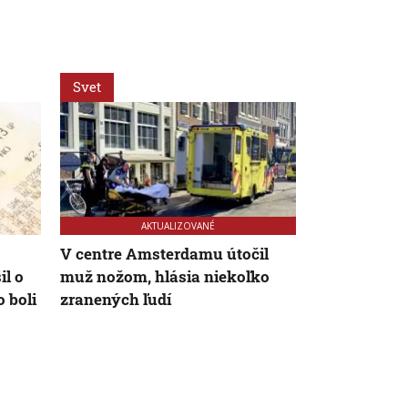
Svet
Svet
AKTUALIZOVANÉ
V centre Amsterdamu útočil
Únik citlivý
il o
muž nožom, hlásia niekoľko
Telefónne čí
 boli
zranených ľudí
vrchných pr
sú prístupné