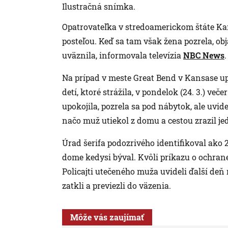
Ilustračná snímka.
Opatrovateľka v stredoamerickom štáte Kans
posteľou. Keď sa tam však žena pozrela, ob
uväznila, informovala televízia
NBC News
.
Na prípad v meste Great Bend v Kansase upo
detí, ktoré strážila, v pondelok (24. 3.) več
upokojila, pozrela sa pod nábytok, ale uvi
načo muž utiekol z domu a cestou zrazil jed
Úrad šerifa podozrivého identifikoval ako 
dome kedysi býval. Kvôli príkazu o ochrane
Policajti utečeného muža uvideli ďalší deň rá
zatkli a previezli do väzenia.
Môže vás zaujímať