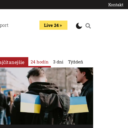
Kontakt
port
Live 24
24 hodín
3 dni
Týždeň
ajčítanejšie