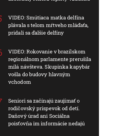
VIDEO: Smútiaca matka delfína
plávala s telom mŕtveho mláďaťa,
pridali sa ďalšie delfíny
VIDEO: Rokovanie v brazílskom
regionálnom parlamente prerušila
milá návšteva. Skupinka kapybár
vošla do budovy hlavným
vchodom
Seniori sa začínajú zaujímať o
rodičovský príspevok od detí.
Daňový úrad ani Sociálna
poisťovňa im informácie nedajú