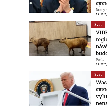
sys
Drony 
5. 8. 2026
Svet
VIDE
regi
návš
bud
Poslanc
5. 8. 2026,
Svet
Wash
svet
vyhr
nen