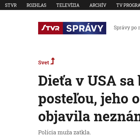
STVR
ROZHLAS
TELEVÍZIA
ARCHÍV
TV PROGR
Správy po 
Svet
Dieťa v USA sa 
posteľou, jeho 
objavila nezn
Polícia muža zatkla.