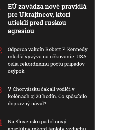
EÚ zavádza nové pravidlá
pre Ukrajincov, ktorí
utiekli pred ruskou
agresiou
Odporca vakcín Robert F. Kennedy
mladší vyzýva na očkovanie. USA
čelia rekordnému počtu prípadov
osýpok
V Chorvátsku čakali vodiči v
kolónach aj 20 hodín. Čo spôsobilo
dopravný nával?
Na Slovensku padol nový
absolútny rekord teploty vzduchu