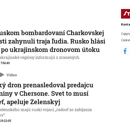
Konta
ruskom bombardovaní Charkovskej
Copyri
sti zahynuli traja ľudia. Rusko hlási
Cookie
 po ukrajinskom dronovom útoku
 ukrajinské regióny informujú o zranených.
, 7:54:40
Video
ý dron prenasledoval predajcu
niny v Chersone. Svet to musí
eť, apeluje Zelenskyj
elenského majú ruskí vojaci „radosť zo zabíjania
ov“.
, 19:22:05