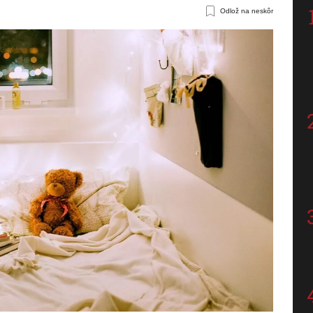
Odlož na neskôr