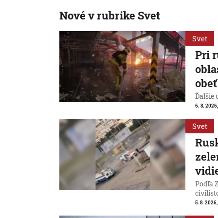
Nové v rubrike Svet
Svet
Pri 
obla
obeť
Ďalšie
6. 8. 2026
Svet
Rusk
zele
vidi
Podľa Z
civilist
5. 8. 2026