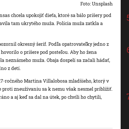
Foto: Unsplash
as chcela upokojiť dieťa, ktoré sa bálo príšery pod
javila tam ukrytého muža. Polícia muža zatkla a
zornil okresný šerif. Podľa opatrovateľky jedno z
er hovorilo o príšere pod posteľou. Aby ho žena
dela neznámeho muža. Obaja dospelí sa začali hádať,
no z detí.
27-ročného Martina Villalobosa mladšieho, ktorý v
 proti zneužívaniu sa k nemu však nesmel priblížiť.
no a aj keď sa dal na útek, po chvíli ho chytili,