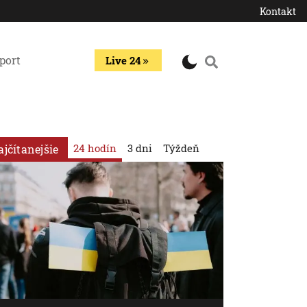
Kontakt
port
Live 24
24 hodín
3 dni
Týždeň
ajčítanejšie