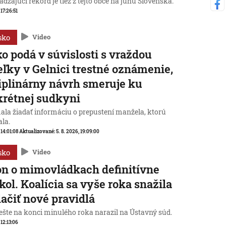
dzajúci rekord je tiež z tejto obce na juhu Slovenska.
 17:26:51
sko
Video
o podá v súvislosti s vraždou
eľky v Gelnici trestné oznámenie,
iplinárny návrh smeruje ku
rétnej sudkyni
ala žiadať informáciu o prepustení manžela, ktorú
ala.
 14:01:08
Aktualizované:
5. 8. 2026, 19:09:00
sko
Video
n o mimovládkach definitívne
kol. Koalícia sa vyše roka snažila
lačiť nové pravidlá
ešte na konci minulého roka narazil na Ústavný súd.
 12:13:06