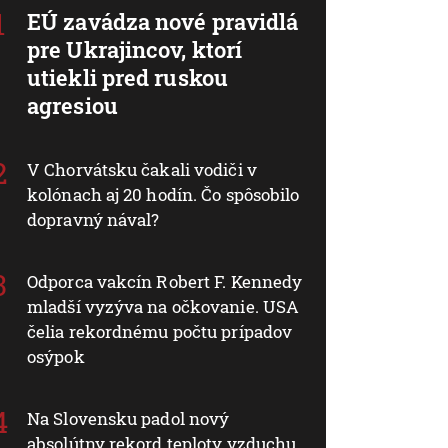
EÚ zavádza nové pravidlá
pre Ukrajincov, ktorí
utiekli pred ruskou
agresiou
V Chorvátsku čakali vodiči v
kolónach aj 20 hodín. Čo spôsobilo
dopravný nával?
Odporca vakcín Robert F. Kennedy
mladší vyzýva na očkovanie. USA
čelia rekordnému počtu prípadov
osýpok
Na Slovensku padol nový
absolútny rekord teploty vzduchu