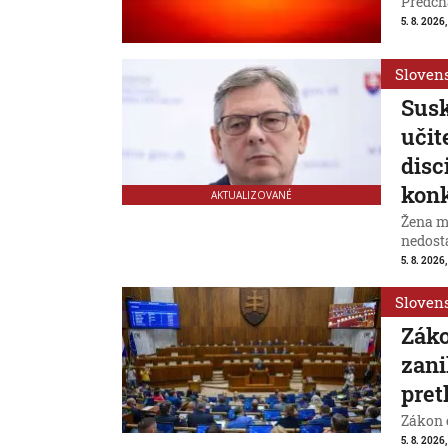
Predchá
5. 8. 2026,
Sloven
Susk
učit
disc
konk
AKTUALIZOVANÉ
Žena m
nedost
5. 8. 2026,
Sloven
Záko
zani
pret
Zákon 
5. 8. 2026,