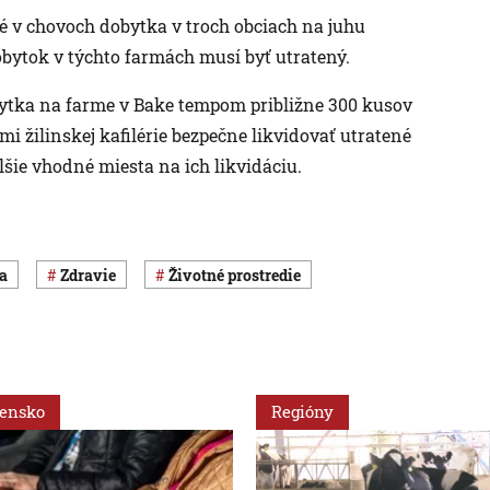
né v chovoch dobytka v troch obciach na juhu
bytok v týchto farmách musí byť utratený.
ytka na farme v Bake tempom približne 300 kusov
i žilinskej kafilérie bezpečne likvidovať utratené
lšie vhodné miesta na ich likvidáciu.
ka
Zdravie
Životné prostredie
vensko
Regióny