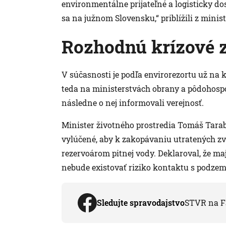
environmentálne prijateľné a logisticky d
sa na južnom Slovensku,“ priblížili z minist
Rozhodnú krízové 
V súčasnosti je podľa envirorezortu už na 
teda na ministerstvách obrany a pôdohospod
následne o nej informovali verejnosť.
Minister životného prostredia Tomáš Tarab
vylúčené, aby k zakopávaniu utratených zv
rezervoárom pitnej vody. Deklaroval, že m
nebude existovať riziko kontaktu s podze
Sledujte spravodajstvo
STVR na F