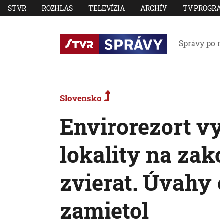
STVR
ROZHLAS
TELEVÍZIA
ARCHÍV
TV PROGR
Správy po 
Slovensko
Envirorezort v
lokality na za
zvierat. Úvahy
zamietol