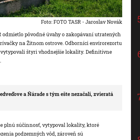
Foto: FOTO TASR - Jaroslav Novák
SR odmietlo pôvodné úvahy o zakopávaní utratených
 krívačky na Žitnom ostrove. Odborníci envirorezortu
vytypovali štyri vhodnejšie lokality. Definitívne
.
dveďove a Ňárade s tým ešte nezačali, zvieratá
plnú súčinnosť, vytypoval lokality, ktoré
rozenia podzemných vôd, zároveň sú