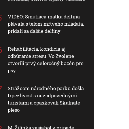
VIDEO: Smútiaca matka delfína
plávala s telom mŕtveho mláďaťa,
pridali sa ďalšie delfíny
Rehabilitácia, kondícia aj
odbúranie stresu: Vo Zvolene
otvorili prvý celoročný bazén pre
psy
Strážcom národného parku došla
trpezlivosť s nezodpovednými
turistami a opáskovali Skalnaté
pleso
M. Žilinka zasiahol v prípade