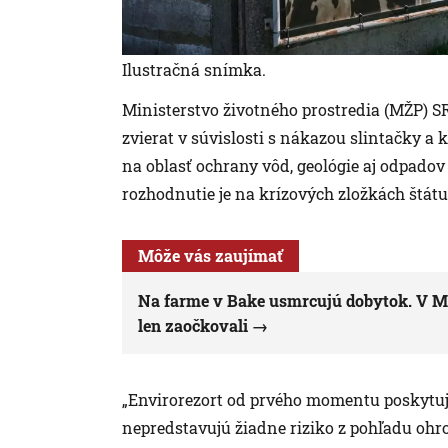
Ilustračná snímka.
Ministerstvo životného prostredia (MŽP) 
zvierat v súvislosti s nákazou slintačky a
na oblasť ochrany vôd, geológie aj odpadov 
rozhodnutie je na krízových zložkách štátu
Môže vás zaujímať
Na farme v Bake usmrcujú dobytok. V Me
len zaočkovali
„Envirorezort od prvého momentu poskytuje 
nepredstavujú žiadne riziko z pohľadu oh