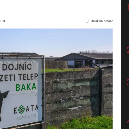
56:00
Odlož na neskôr