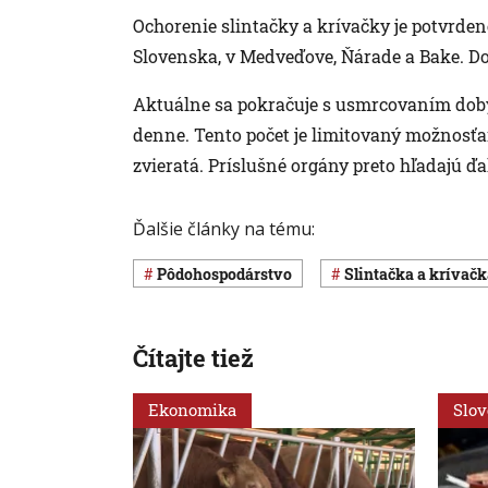
Ochorenie slintačky a krívačky je potvrde
Slovenska, v Medveďove, Ňárade a Bake. Do
Aktuálne sa pokračuje s usmrcovaním dob
denne. Tento počet je limitovaný možnosťam
zvieratá. Príslušné orgány preto hľadajú ďa
Ďalšie články na tému:
pôdohospodárstvo
Slintačka a krívač
Čítajte tiež
Ekonomika
Slo