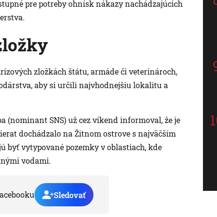
ostupné pre potreby ohnísk nákazy nachádzajúcich
erstva.
zložky
krízových zložkách štátu, armáde či veterinároch,
árstva, aby si určili najvhodnejšiu lokalitu a
a (nominant SNS) už cez víkend informoval, že je
ierat dochádzalo na Žitnom ostrove s najväčším
ajú byť vytypované pozemky v oblastiach, kde
mnými vodami.
acebooku
Sledovať