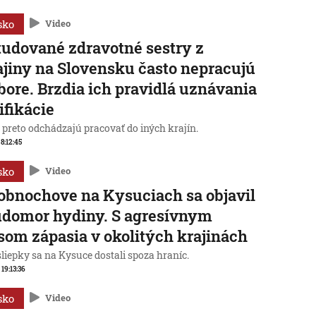
sko
Video
udované zdravotné sestry z
jiny na Slovensku často nepracujú
bore. Brzdia ich pravidlá uznávania
ifikácie
preto odchádzajú pracovať do iných krajín.
 8:12:45
sko
Video
obnochove na Kysuciach sa objavil
domor hydiny. S agresívnym
som zápasia v okolitých krajinách
liepky sa na Kysuce dostali spoza hraníc.
 19:13:36
sko
Video