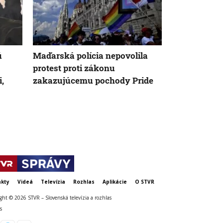
ú
Maďarská polícia nepovolila
Policajti zas
protest proti zákonu
podvodom pr
,
zakazujúcemu pochody Pride
eurofondov.
obvinili šesť
väzby
kty
Videá
Televízia
Rozhlas
Aplikácie
O STVR
ght © 2026 STVR – Slovenská televízia a rozhlas
s