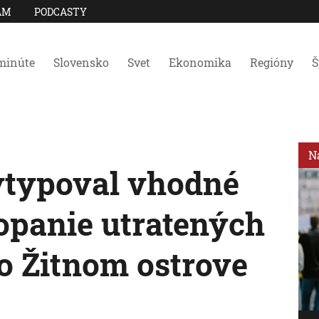
AM
PODCASTY
minúte
Slovensko
Svet
Ekonomika
Regióny
Š
N
ytypoval vhodné
kopanie utratených
 o Žitnom ostrove