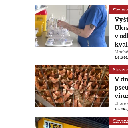
Sloven
Vyšt
Ukra
v od
kval
Mnohé 
5. 8. 2026,
Sloven
V dr
pseu
víru
Choré s
4. 8. 2026,
Sloven