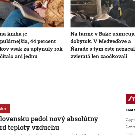
ná kniha je
Na farme v Bake usmrcuj
pulárnejšia, 44 percent
dobytok. V Medveďove a
kov však za uplynulý rok
Ňárade s tým ešte nezačali
čítalo ani jednu
zvieratá len zaočkovali
sko
Konta
lovensku padol nový absolútny
Copyri
rd teploty vzduchu
Cookie