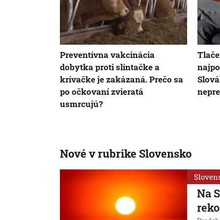
Preventívna vakcinácia
Tlače
dobytka proti slintačke a
najpo
krívačke je zakázaná. Prečo sa
Slová
po očkovaní zvieratá
nepre
usmrcujú?
Nové v rubrike Slovensko
Sloven
Na S
reko