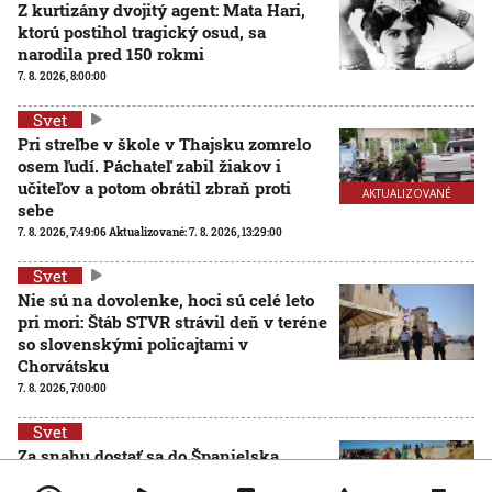
Z kurtizány dvojitý agent: Mata Hari,
ktorú postihol tragický osud, sa
narodila pred 150 rokmi
7. 8. 2026, 8:00:00
Svet
Pri streľbe v škole v Thajsku zomrelo
osem ľudí. Páchateľ zabil žiakov i
učiteľov a potom obrátil zbraň proti
AKTUALIZOVANÉ
sebe
7. 8. 2026, 7:49:06
Aktualizované:
7. 8. 2026, 13:29:00
Svet
Nie sú na dovolenke, hoci sú celé leto
pri mori: Štáb STVR strávil deň v teréne
so slovenskými policajtami v
Chorvátsku
7. 8. 2026, 7:00:00
Svet
Za snahu dostať sa do Španielska
zaplatili životom: Starosta Ceuty