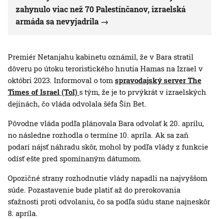
zahynulo viac než 70 Palestínčanov, izraelská
armáda sa nevyjadrila
Premiér Netanjahu kabinetu oznámil, že v Bara stratil
dôveru po útoku teroristického hnutia Hamas na Izrael v
októbri 2023. Informoval o tom
spravodajský server The
Times of Israel (ToI)
s tým, že je to prvýkrát v izraelských
dejinách, čo vláda odvolala šéfa Šin Bet.
Pôvodne vláda podľa plánovala Bara odvolať k 20. aprílu,
no následne rozhodla o termíne 10. apríla. Ak sa zaň
podarí nájsť náhradu skôr, mohol by podľa vlády z funkcie
odísť ešte pred spomínaným dátumom.
Opozičné strany rozhodnutie vlády napadli na najvyššom
súde. Pozastavenie bude platiť až do prerokovania
sťažnosti proti odvolaniu, čo sa podľa súdu stane najneskôr
8. apríla.