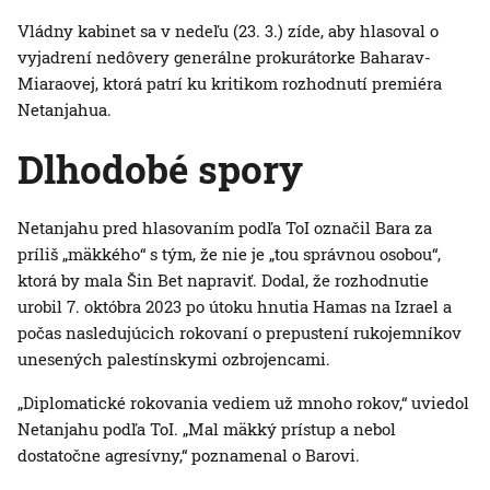
Vládny kabinet sa v nedeľu (23. 3.) zíde, aby hlasoval o
vyjadrení nedôvery generálne prokurátorke Baharav-
Miaraovej, ktorá patrí ku kritikom rozhodnutí premiéra
Netanjahua.
Dlhodobé spory
Netanjahu pred hlasovaním podľa ToI označil Bara za
príliš „mäkkého“ s tým, že nie je „tou správnou osobou“,
ktorá by mala Šin Bet napraviť. Dodal, že rozhodnutie
urobil 7. októbra 2023 po útoku hnutia Hamas na Izrael a
počas nasledujúcich rokovaní o prepustení rukojemníkov
unesených palestínskymi ozbrojencami.
„Diplomatické rokovania vediem už mnoho rokov,“ uviedol
Netanjahu podľa ToI. „Mal mäkký prístup a nebol
dostatočne agresívny,“ poznamenal o Barovi.