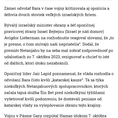
Zámer odvolať Bara v čase vojny kritizovala aj opozícia a
šéfovia dvoch stoviek veľkých izraelských firiem.
Bývalý izraelský minister obrany a šéf opozičnej
pravicovej strany Israel Bejtejnu (Izrael je náš domov)
Avigdor Lieberman na rozhodnutie reagoval slovami, že „to
je presne, o čom snívajú naši nepriatelia“. Dodal, že
premiér Netanjahu by na seba mal zobrať zodpovednosť po
udalostiach zo 7. októbra 2023, rezignovať a chcieť to isté
od ďalších, ktorí útoku nezabránili.
Opozičný líder Jair Lapid poznamenal, že vláda rozhodla o
odvolaní Bara čisto kvôli „katarskej kauze“. Tá sa týka
niekoľkých Netanjahuových spolupracovníkov, ktorých
začala tajná služba Šin Bet pred niekoľkými týždňami
vyšetrovať kvôli podozreniu, že dostávali peniaze od
katarskej vlády za vylepšovanie obrazu tejto krajiny.
Vojnu v Pásme Gazy rozpútal Hamas útokom 7. októbra