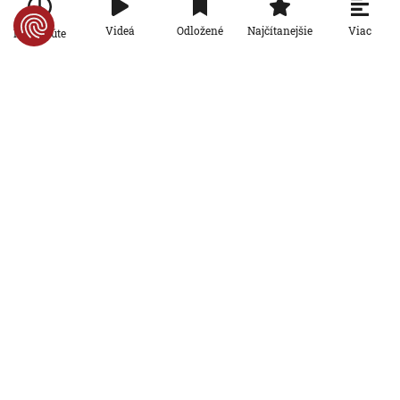
oznámil tragickú bilanciu migračnej
krízy
Viac
Videá
Odložené
Najčítanejšie
Po minúte
6. 8. 2026, 16:16:47
Svet
Žena v Taliansku omylom vyhodila
žreb s výhrou milión eur. Smetiari ho
hľadali dva dni
6. 8. 2026, 15:49:55
Svet
VIDEO: Britka Betty prekonala svetový
rekord. V 97 rokoch sa stala najstaršou
ženou, ktorá kráčala po krídle lietadla
6. 8. 2026, 15:40:24
Svet
V ukrajinskej armáde slúži takmer 16-
tisíc zahraničných dobrovoľníkov
6. 8. 2026, 14:26:05
Svet