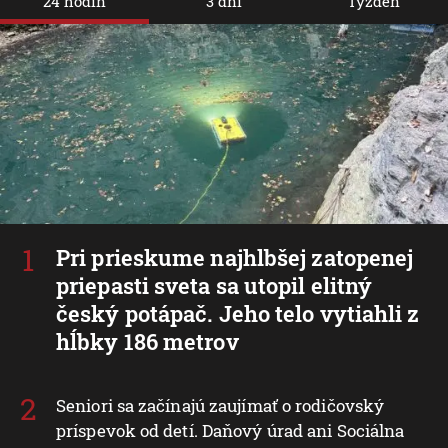
24 hodín
3 dni
Týždeň
Pri prieskume najhlbšej zatopenej
priepasti sveta sa utopil elitný
český potápač. Jeho telo vytiahli z
hĺbky 186 metrov
Seniori sa začínajú zaujímať o rodičovský
príspevok od detí. Daňový úrad ani Sociálna