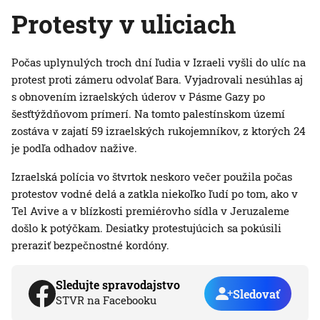
Protesty v uliciach
Počas uplynulých troch dní ľudia v Izraeli vyšli do ulíc na
protest proti zámeru odvolať Bara. Vyjadrovali nesúhlas aj
s obnovením izraelských úderov v Pásme Gazy po
šesťtýždňovom prímerí. Na tomto palestínskom území
zostáva v zajatí 59 izraelských rukojemníkov, z ktorých 24
je podľa odhadov nažive.
Izraelská polícia vo štvrtok neskoro večer použila počas
protestov vodné delá a zatkla niekoľko ľudí po tom, ako v
Tel Avive a v blízkosti premiérovho sídla v Jeruzaleme
došlo k potýčkam. Desiatky protestujúcich sa pokúsili
preraziť bezpečnostné kordóny.
Sledujte spravodajstvo
Sledovať
STVR na Facebooku