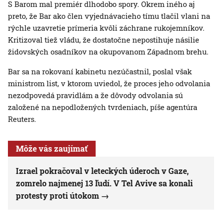
S Barom mal premiér dlhodobo spory. Okrem iného aj
preto, že Bar ako člen vyjednávacieho tímu tlačil vlani na
rýchle uzavretie prímeria kvôli záchrane rukojemníkov.
Kritizoval tiež vládu, že dostatočne nepostihuje násilie
židovských osadníkov na okupovanom Západnom brehu.
Bar sa na rokovaní kabinetu nezúčastnil, poslal však
ministrom list, v ktorom uviedol, že proces jeho odvolania
nezodpovedá pravidlám a že dôvody odvolania sú
založené na nepodložených tvrdeniach, píše agentúra
Reuters.
Môže vás zaujímať
Izrael pokračoval v leteckých úderoch v Gaze,
zomrelo najmenej 13 ľudí. V Tel Avive sa konali
protesty proti útokom