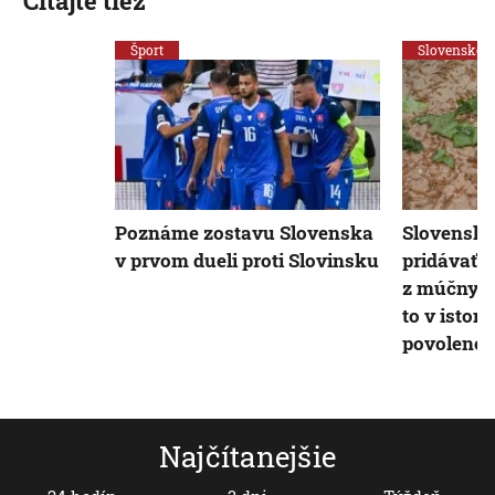
Čítajte tiež
Šport
Slovensko
Poznáme zostavu Slovenska
Slovenskí 
v prvom dueli proti Slovinsku
pridávať 
z múčnych 
to v isto
povolené
Najčítanejšie