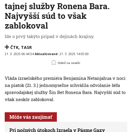
tajnej služby Ronena Bara.
Najvyšší súd to však
zablokoval
Ide o prvý takýto prípad v dejinách krajiny.
ČTK
,
TASR
21. 3. 2025 06:44:54
Aktualizované:
21. 3. 2025 14:05:00
Odlož na neskôr
Vláda izraelského premiéra Benjamina Netanjahua v noci
na piatok (21. 3.) jednomyseľne schválila odvolanie šéfa
spravodajskej služby Šin Bet Ronena Bara. Najvyšší súd to
však neskôr zablokoval.
Môže vás zaujímať
Pri nočných útokoch Izraela v Pásme Gazy