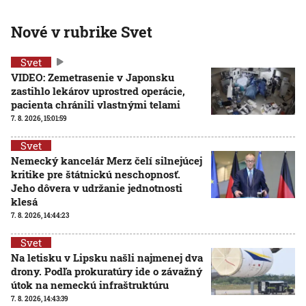
Nové v rubrike Svet
Svet
VIDEO: Zemetrasenie v Japonsku
zastihlo lekárov uprostred operácie,
pacienta chránili vlastnými telami
7. 8. 2026, 15:01:59
Svet
Nemecký kancelár Merz čelí silnejúcej
kritike pre štátnickú neschopnosť.
Jeho dôvera v udržanie jednotnosti
klesá
7. 8. 2026, 14:44:23
Svet
Na letisku v Lipsku našli najmenej dva
drony. Podľa prokuratúry ide o závažný
útok na nemeckú infraštruktúru
7. 8. 2026, 14:43:39