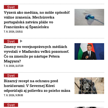
Svet
Vyzerá ako medúza, no môže spôsobiť
vážne zranenia. Mechúrovka
portugalská zatvára pláže vo
Francúzsku aj Španielsku
7. 8. 2026, 13:15:11
Svet
Zmeny vo verejnoprávnych médiách
vyvolali v Maďarsku veľkú pozornosť.
Čo sa zmenilo po nástupe Pétera
Magyara?
7. 8. 2026, 11:17:29
Svet
Bizarný recept na ochranu pred
horúčavami: V Severnej Kórei
odporúčajú aj polievku zo psieho mäsa
7. 8. 2026, 9:39:55
Svet