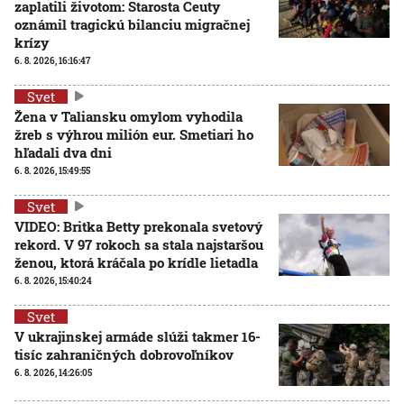
zaplatili životom: Starosta Ceuty
oznámil tragickú bilanciu migračnej
krízy
6. 8. 2026, 16:16:47
Svet
Žena v Taliansku omylom vyhodila
žreb s výhrou milión eur. Smetiari ho
hľadali dva dni
6. 8. 2026, 15:49:55
Svet
VIDEO: Britka Betty prekonala svetový
rekord. V 97 rokoch sa stala najstaršou
ženou, ktorá kráčala po krídle lietadla
6. 8. 2026, 15:40:24
Svet
V ukrajinskej armáde slúži takmer 16-
tisíc zahraničných dobrovoľníkov
6. 8. 2026, 14:26:05