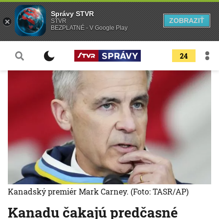
Správy STVR
ZOBRAZIŤ
STVR
BEZPLATNÉ - V Google Play
24
Kanadský premiér Mark Carney.
(Foto: TASR/AP)
Kanadu čakajú predčasné