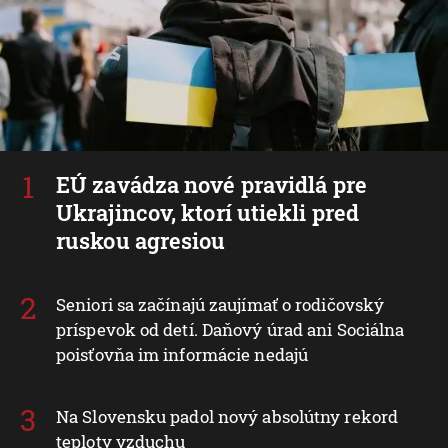
EÚ zavádza nové pravidlá pre
Ukrajincov, ktorí utiekli pred
ruskou agresiou
Seniori sa začínajú zaujímať o rodičovský
príspevok od detí. Daňový úrad ani Sociálna
poisťovňa im informácie nedajú
Na Slovensku padol nový absolútny rekord
teploty vzduchu