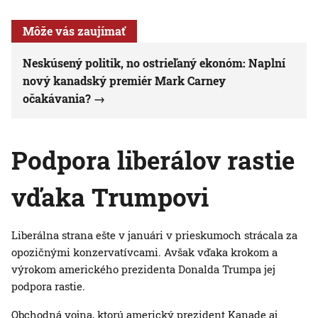
Môže vás zaujímať
Neskúsený politik, no ostrieľaný ekonóm: Naplní
nový kanadský premiér Mark Carney
očakávania?
Podpora liberálov rastie
vďaka Trumpovi
Liberálna strana ešte v januári v prieskumoch strácala za
opozičnými konzervatívcami. Avšak vďaka krokom a
výrokom amerického prezidenta Donalda Trumpa jej
podpora rastie.
Obchodná vojna, ktorú americký prezident Kanade aj