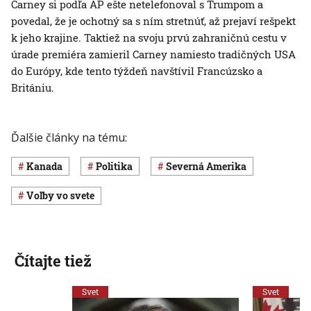
Carney si podľa AP ešte netelefonoval s Trumpom a
povedal, že je ochotný sa s ním stretnúť, až prejaví rešpekt
k jeho krajine. Taktiež na svoju prvú zahraničnú cestu v
úrade premiéra zamieril Carney namiesto tradičných USA
do Európy, kde tento týždeň navštívil Francúzsko a
Britániu.
Ďalšie články na tému:
Kanada
Politika
Severná Amerika
voľby vo svete
Čítajte tiež
Svet
Svet