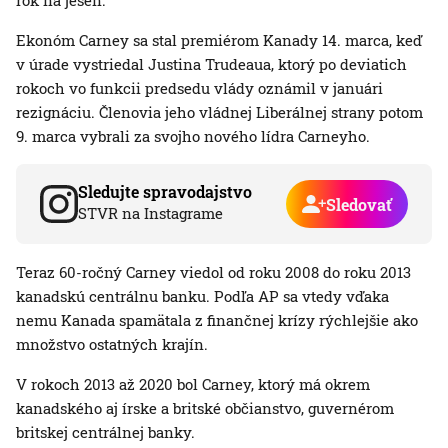
rok na jeseň.
Ekonóm Carney sa stal premiérom Kanady 14. marca, keď
v úrade vystriedal Justina Trudeaua, ktorý po deviatich
rokoch vo funkcii predsedu vlády oznámil v januári
rezignáciu. Členovia jeho vládnej Liberálnej strany potom
9. marca vybrali za svojho nového lídra Carneyho.
Sledujte spravodajstvo
Sledovať
STVR na Instagrame
Teraz 60-ročný Carney viedol od roku 2008 do roku 2013
kanadskú centrálnu banku. Podľa AP sa vtedy vďaka
nemu Kanada spamätala z finančnej krízy rýchlejšie ako
množstvo ostatných krajín.
V rokoch 2013 až 2020 bol Carney, ktorý má okrem
kanadského aj írske a britské občianstvo, guvernérom
britskej centrálnej banky.