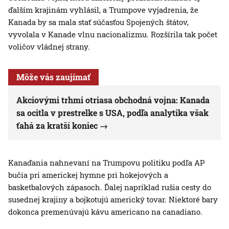
ďalším krajinám vyhlásil, a Trumpove vyjadrenia, že
Kanada by sa mala stať súčasťou Spojených štátov,
vyvolala v Kanade vlnu nacionalizmu. Rozšírila tak počet
voličov vládnej strany.
Môže vás zaujímať
Akciovými trhmi otriasa obchodná vojna: Kanada
sa ocitla v prestrelke s USA, podľa analytika však
ťahá za kratší koniec
Kanaďania nahnevaní na Trumpovu politiku podľa AP
bučia pri americkej hymne pri hokejových a
basketbalových zápasoch. Ďalej napríklad rušia cesty do
susednej krajiny a bojkotujú americký tovar. Niektoré bary
dokonca premenúvajú kávu americano na canadiano.