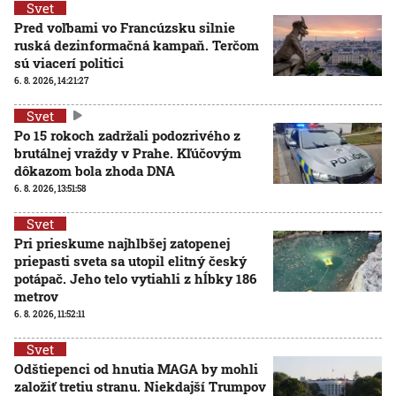
Svet
Pred voľbami vo Francúzsku silnie
ruská dezinformačná kampaň. Terčom
sú viacerí politici
6. 8. 2026, 14:21:27
Svet
Po 15 rokoch zadržali podozrivého z
brutálnej vraždy v Prahe. Kľúčovým
dôkazom bola zhoda DNA
6. 8. 2026, 13:51:58
Svet
Pri prieskume najhlbšej zatopenej
priepasti sveta sa utopil elitný český
potápač. Jeho telo vytiahli z hĺbky 186
metrov
6. 8. 2026, 11:52:11
Svet
Odštiepenci od hnutia MAGA by mohli
založiť tretiu stranu. Niekdajší Trumpov