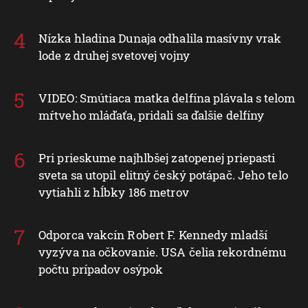
Nízka hladina Dunaja odhalila masívny vrak
lode z druhej svetovej vojny
VIDEO: Smútiaca matka delfína plávala s telom
mŕtveho mláďaťa, pridali sa ďalšie delfíny
Pri prieskume najhlbšej zatopenej priepasti
sveta sa utopil elitný český potápač. Jeho telo
vytiahli z hĺbky 186 metrov
Odporca vakcín Robert F. Kennedy mladší
vyzýva na očkovanie. USA čelia rekordnému
počtu prípadov osýpok