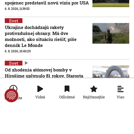
spojenec predstavil novú víziu pre USA
6. 8. 2026, 11:39:53
Svet
Ukrajine dochádzajú rakety
protivzdušnej obrany. Má dve
možnosti, ako situáciu riešiť, píše
denník Le Monde
6. 8. 2026, 10:40:29
Svet
Od zhodenia atómovej bomby v
Hirošime uplynulo 81 rokov. Starosta
mesta varoval pred zľahčovaním
AKTUALIZOVANÉ
neľudskosti jadrových zbraní
6. 8. 2026, 10:39:25
Aktualizované:
6. 8. 2026, 13:10:00
Viac
Videá
Odložené
Najčítanejšie
Po minúte
Svet
Dron s výbušninami, ktorý našli na
letisku, predstavuje novú úroveň
nebezpečenstva, tvrdí nemecký
minister vnútra