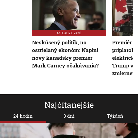
AKTUALIZOVANÉ
Neskúsený politik, no
Premiér On
ostrieľaný ekonóm: Naplní
príplatok 
nový kanadský premiér
elektricke
Mark Carney očakávania?
Trump v r
zmiernenie
Najčítanejšie
24 hodín
3 dni
Týždeň