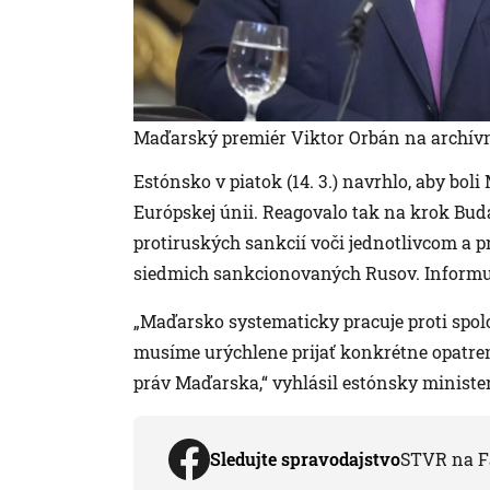
Maďarský premiér Viktor Orbán na archív
Estónsko v piatok (14. 3.) navrhlo, aby bo
Európskej únii. Reagovalo tak na krok Buda
protiruských sankcií voči jednotlivcom a
siedmich sankcionovaných Rusov. Informu
„Maďarsko systematicky pracuje proti sp
musíme urýchlene prijať konkrétne opatren
práv Maďarska,“ vyhlásil estónsky minist
Sledujte spravodajstvo
STVR na F