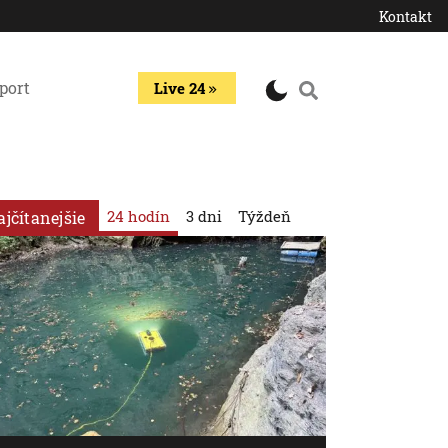
Kontakt
port
Live 24
24 hodín
3 dni
Týždeň
ajčítanejšie