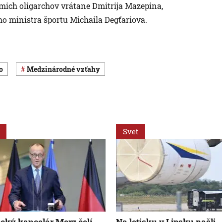
mich oligarchov vrátane Dmitrija Mazepina,
o ministra športu Michaila Degťariova.
o
medzinárodné vzťahy
Svet
ký kancelár Merz čelí
Na letisku v Lipsku našli