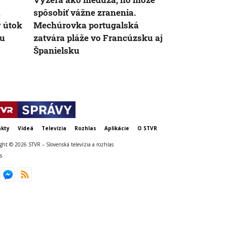
a
spôsobiť vážne zranenia.
médiách vyv
ý útok
Mechúrovka portugalská
veľkú pozorn
ru
zatvára pláže vo Francúzsku aj
po nástupe 
Španielsku
kty
Videá
Televízia
Rozhlas
Aplikácie
O STVR
ght © 2026 STVR – Slovenská televízia a rozhlas
s