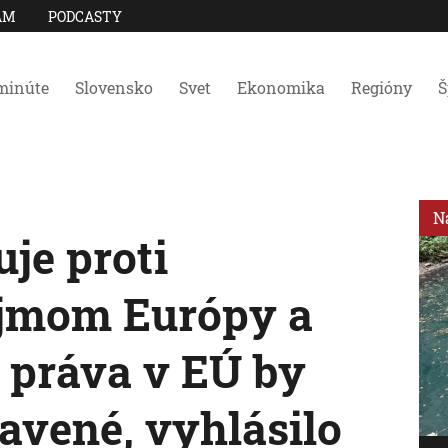
AM
PODCASTY
minúte
Slovensko
Svet
Ekonomika
Regióny
Š
N
je proti
jmom Európy a
e práva v EÚ by
avené, vyhlásilo