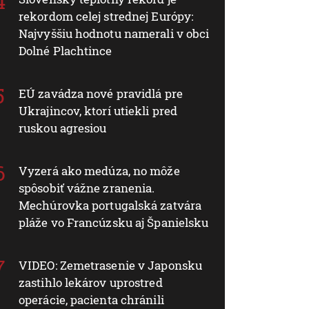
rekordom celej strednej Európy:
Najvyššiu hodnotu namerali v obci
Dolné Plachtince
EÚ zavádza nové pravidlá pre
Ukrajincov, ktorí utiekli pred
ruskou agresiou
Vyzerá ako medúza, no môže
spôsobiť vážne zranenia.
Mechúrovka portugalská zatvára
pláže vo Francúzsku aj Španielsku
VIDEO: Zemetrasenie v Japonsku
zastihlo lekárov uprostred
operácie, pacienta chránili