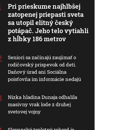
Pri prieskume najhlbšej
zatopenej priepasti sveta
sa utopil elitný český
potápač. Jeho telo vytiahli
z hĺbky 186 metrov
Seniori sa začínajú zaujímať o
rodičovský príspevok od detí.
Daňový úrad ani Sociálna
poisťovňa im informácie nedajú
Nízka hladina Dunaja odhalila
masívny vrak lode z druhej
svetovej vojny
Slovenský teplotný rekord je