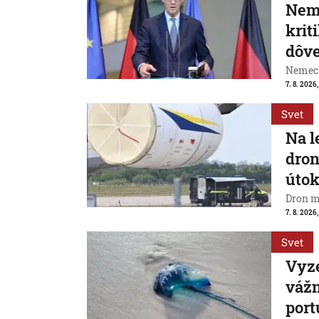
Neme
krit
dôve
Nemeck
7. 8. 2026
Svet
Na l
dron
útok
Dron m
7. 8. 2026,
Svet
Vyze
váž
port