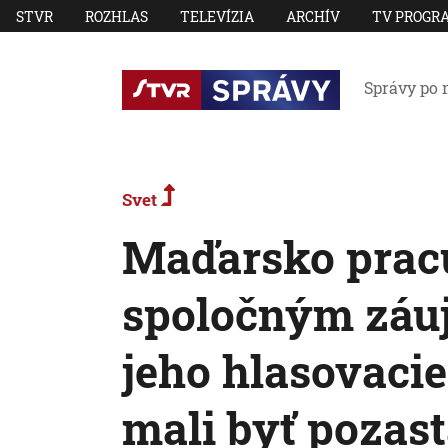
STVR
ROZHLAS
TELEVÍZIA
ARCHÍV
TV PROGR
Správy po 
Svet
Maďarsko pracu
spoločným záu
jeho hlasovaci
mali byť pozast