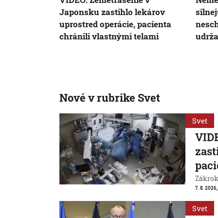
Japonsku zastihlo lekárov
silne
uprostred operácie, pacienta
nesch
chránili vlastnými telami
udrža
Nové v rubrike Svet
Svet
VIDE
zast
paci
Zákrok 
7. 8. 2026,
Svet