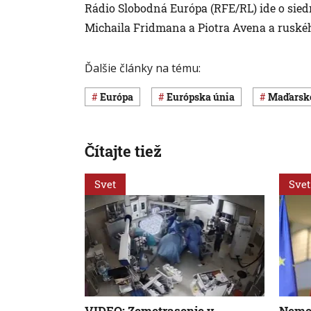
Rádio Slobodná Európa (RFE/RL) ide o sied
Michaila Fridmana a Piotra Avena a ruskéh
Ďalšie články na tému:
Európa
Európska únia
Maďarsk
Čítajte tiež
Svet
Svet
VIDEO: Zemetrasenie v
Nemec