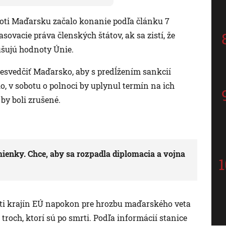
proti Maďarsku začalo konanie podľa článku 7
ovacie práva členských štátov, ak sa zistí, že
šujú hodnoty Únie.
resvedčiť Maďarsko, aby s predĺžením sankcií
lo, v sobotu o polnoci by uplynul termín na ich
by boli zrušené.
ienky. Chce, aby sa rozpadla diplomacia a vojna
ati krajín EÚ napokon pre hrozbu maďarského veta
troch, ktorí sú po smrti. Podľa informácií stanice