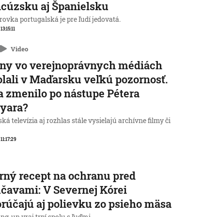
cúzsku aj Španielsku
ovka portugalská je pre ľudí jedovatá.
 13:15:11
Video
ny vo verejnoprávnych médiách
lali v Maďarsku veľkú pozornosť.
a zmenilo po nástupe Pétera
yara?
á televízia aj rozhlas stále vysielajú archívne filmy či
 11:17:29
rný recept na ochranu pred
čavami: V Severnej Kórei
rúčajú aj polievku zo psieho mäsa