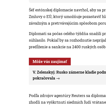
Šéf estónskej diplomacie navrhol, aby sa 
Zmluvy o EÚ, ktorý umožňuje pozastaviť hlas
závažným a pretrvávajúcim spôsobom poru
Diplomati sa počas celého týždňa snažili p
súhlasilo. Pokiaľ by sa rozhodnutie neprija
predĺženie a sankcie na 2400 ruských osôb 
Môže vás zaujímať
V. Zelenskyj: Rusko zámerne kladie podm
pokračovala
Podľa zdrojov agentúry Reuters sa diplom
zhodli na vyškrtnutí siedmich ľudí vrátane 