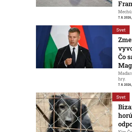
Fran
Mechúr
7. 8. 2026,
Svet
Zme
vyvo
Čo s
Mag
Maďarsk
hry.
7. 8. 2026,
Svet
Biza
horú
odpo