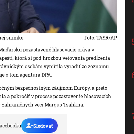
nej snímke.
Foto: TASR/AP
li Maďarsku pozastavené hlasovacie práva v
pešti, ktorá si pod hrozbou vetovania predĺženia
 právnickým osobám vynútila vyradiť zo zoznamu
je o tom agentúra DPA.
oločným bezpečnostným záujmom Európy, a preto
ia a pokročiť v procese pozastavenie hlasovacích
er zahraničných vecí Margus Tsahkna.
acebooku
Sledovať