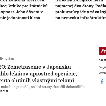
júcej kritike pre štátnickú
najmenej dva drony. Podľ
opnosť. Jeho dôvera v
prokuratúry ide o závažn
nie jednotnosti klesá
na nemeckú infraštruktú
Video
Konta
O: Zemetrasenie v Japonsku
Copyri
ihlo lekárov uprostred operácie,
Cookie
enta chránili vlastnými telami
nakrátko prerušili, no keď otrasy skončili, dokončili ho.
 15:01:59