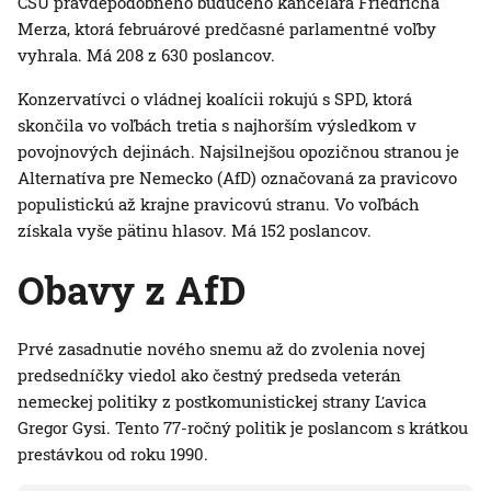
CSU pravdepodobného budúceho kancelára Friedricha
Merza, ktorá februárové predčasné parlamentné voľby
vyhrala. Má 208 z 630 poslancov.
Konzervatívci o vládnej koalícii rokujú s SPD, ktorá
skončila vo voľbách tretia s najhorším výsledkom v
povojnových dejinách. Najsilnejšou opozičnou stranou je
Alternatíva pre Nemecko (AfD) označovaná za pravicovo
populistickú až krajne pravicovú stranu. Vo voľbách
získala vyše pätinu hlasov. Má 152 poslancov.
Obavy z AfD
Prvé zasadnutie nového snemu až do zvolenia novej
predsedníčky viedol ako čestný predseda veterán
nemeckej politiky z postkomunistickej strany Ľavica
Gregor Gysi. Tento 77-ročný politik je poslancom s krátkou
prestávkou od roku 1990.