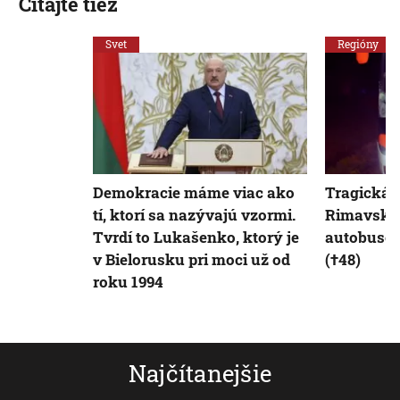
Čítajte tiež
Svet
Regióny
Demokracie máme viac ako
Tragická 
tí, ktorí sa nazývajú vzormi.
Rimavskej
Tvrdí to Lukašenko, ktorý je
autobusom
v Bielorusku pri moci už od
(†48)
roku 1994
Najčítanejšie