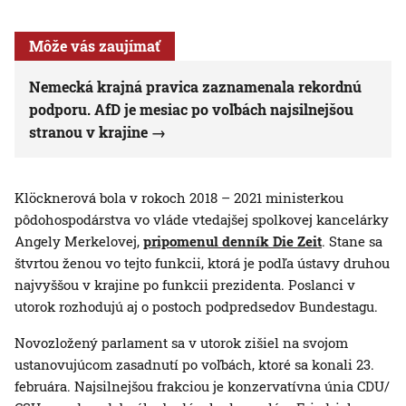
Môže vás zaujímať
Nemecká krajná pravica zaznamenala rekordnú
podporu. AfD je mesiac po voľbách najsilnejšou
stranou v krajine
Klöcknerová bola v rokoch 2018 – 2021 ministerkou
pôdohospodárstva vo vláde vtedajšej spolkovej kancelárky
Angely Merkelovej,
p
ripomenul denník Die Zei
t
. Stane sa
štvrtou ženou vo tejto funkcii, ktorá je podľa ústavy druhou
najvyššou v krajine po funkcii prezidenta. Poslanci v
utorok rozhodujú aj o postoch podpredsedov Bundestagu.
Novozložený parlament sa v utorok zišiel na svojom
ustanovujúcom zasadnutí po voľbách, ktoré sa konali 23.
februára. Najsilnejšou frakciou je konzervatívna únia CDU/