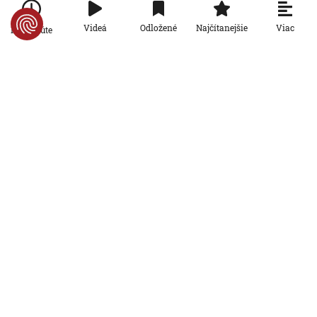
oznámil tragickú bilanciu migračnej
krízy
Viac
Videá
Odložené
Najčítanejšie
Po minúte
6. 8. 2026, 16:16:47
Svet
Žena v Taliansku omylom vyhodila
žreb s výhrou milión eur. Smetiari ho
hľadali dva dni
6. 8. 2026, 15:49:55
Svet
VIDEO: Britka Betty prekonala svetový
rekord. V 97 rokoch sa stala najstaršou
ženou, ktorá kráčala po krídle lietadla
6. 8. 2026, 15:40:24
Svet
V ukrajinskej armáde slúži takmer 16-
tisíc zahraničných dobrovoľníkov
6. 8. 2026, 14:26:05
Svet