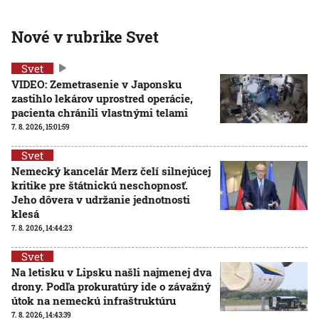
Nové v rubrike Svet
Svet
VIDEO: Zemetrasenie v Japonsku
zastihlo lekárov uprostred operácie,
pacienta chránili vlastnými telami
7. 8. 2026, 15:01:59
Svet
Nemecký kancelár Merz čelí silnejúcej
kritike pre štátnickú neschopnosť.
Jeho dôvera v udržanie jednotnosti
klesá
7. 8. 2026, 14:44:23
Svet
Na letisku v Lipsku našli najmenej dva
drony. Podľa prokuratúry ide o závažný
útok na nemeckú infraštruktúru
7. 8. 2026, 14:43:39