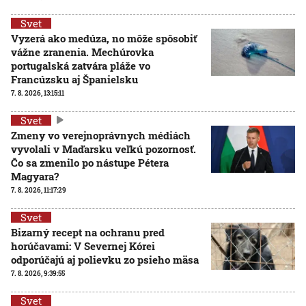
Svet
Vyzerá ako medúza, no môže spôsobiť
vážne zranenia. Mechúrovka
portugalská zatvára pláže vo
Francúzsku aj Španielsku
7. 8. 2026, 13:15:11
Svet
Zmeny vo verejnoprávnych médiách
vyvolali v Maďarsku veľkú pozornosť.
Čo sa zmenilo po nástupe Pétera
Magyara?
7. 8. 2026, 11:17:29
Svet
Bizarný recept na ochranu pred
horúčavami: V Severnej Kórei
odporúčajú aj polievku zo psieho mäsa
7. 8. 2026, 9:39:55
Svet