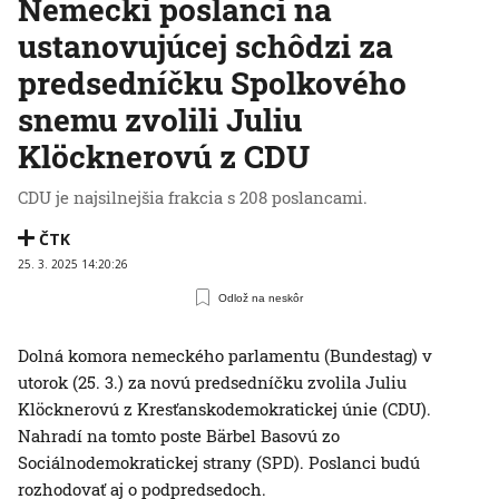
Nemeckí poslanci na
ustanovujúcej schôdzi za
predsedníčku Spolkového
snemu zvolili Juliu
Klöcknerovú z CDU
CDU je najsilnejšia frakcia s 208 poslancami.
ČTK
25. 3. 2025 14:20:26
Odlož na neskôr
Dolná komora nemeckého parlamentu (Bundestag) v
utorok (25. 3.) za novú predsedníčku zvolila Juliu
Klöcknerovú z Kresťanskodemokratickej únie (CDU).
Nahradí na tomto poste Bärbel Basovú zo
Sociálnodemokratickej strany (SPD). Poslanci budú
rozhodovať aj o podpredsedoch.