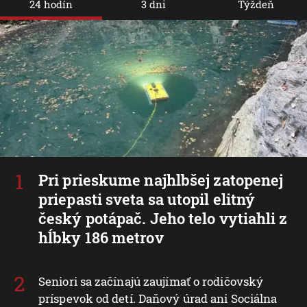
24 hodín
3 dni
Týždeň
Pri prieskume najhlbšej zatopenej
priepasti sveta sa utopil elitný
český potápač. Jeho telo vytiahli z
hĺbky 186 metrov
Seniori sa začínajú zaujímať o rodičovský
príspevok od detí. Daňový úrad ani Sociálna