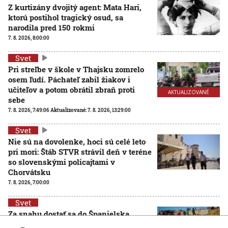
Z kurtizány dvojitý agent: Mata Hari,
ktorú postihol tragický osud, sa
narodila pred 150 rokmi
7. 8. 2026, 8:00:00
Svet
Pri streľbe v škole v Thajsku zomrelo
osem ľudí. Páchateľ zabil žiakov i
učiteľov a potom obrátil zbraň proti
AKTUALIZOVANÉ
sebe
7. 8. 2026, 7:49:06
Aktualizované:
7. 8. 2026, 13:29:00
Svet
Nie sú na dovolenke, hoci sú celé leto
pri mori: Štáb STVR strávil deň v teréne
so slovenskými policajtami v
Chorvátsku
7. 8. 2026, 7:00:00
Svet
Za snahu dostať sa do Španielska
zaplatili životom: Starosta Ceuty