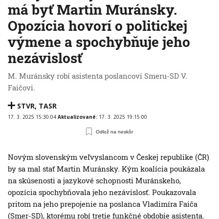
má byť Martin Muránsky.
Opozícia hovorí o politickej
výmene a spochybňuje jeho
nezávislosť
M. Muránsky robí asistenta poslancovi Smeru-SD V.
Faičovi.
STVR
,
TASR
17. 3. 2025 15:30:04
Aktualizované:
17. 3. 2025 19:15:00
Odlož na neskôr
Novým slovenským veľvyslancom v Českej republike (ČR)
by sa mal stať Martin Muránsky. Kým koalícia poukázala
na skúsenosti a jazykové schopnosti Muránskeho,
opozícia spochybňovala jeho nezávislosť. Poukazovala
pritom na jeho prepojenie na poslanca Vladimíra Faiča
(Smer-SD), ktorému robí tretie funkčné obdobie asistenta.