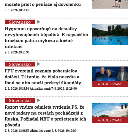
môžete prísť o peniaze aj dovolenku
8. 8. 2026, 10:51:49
Slovensko
Hygienici upozorňujú na desiatky
nevyhovujúcich kúpalísk. K najväčším
hrozbám patria mykóza a kožné
infekcie
7. 8. 2026, 19:10:36
Slovensko
FPU zverejnil zoznam poberateľov
dotácií. Tí tvrdia, že čísla nesedia a
fond sa ním snaží prekryť škandály
AKTUALIZOVANÉ
7. 8. 2026, 18:15:46
Aktualizované:
7. 8. 2026, 19:29:00
Slovensko
Rezort vnútra odmieta tvrdenia PS, že
nové radary na cestách pochádzajú z
Ruska. Požiadal NBÚ o prešetrenie ich
AKTUALIZOVANÉ
pôvodu
7. 8. 2026, 13:08:52
Aktualizované:
7. 8. 2026, 19:12:00