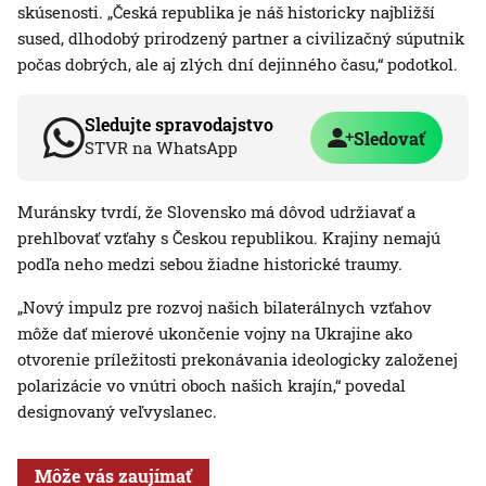
skúsenosti. „Česká republika je náš historicky najbližší
sused, dlhodobý prirodzený partner a civilizačný súputnik
počas dobrých, ale aj zlých dní dejinného času,“ podotkol.
Sledujte spravodajstvo
Sledovať
STVR na WhatsApp
Muránsky tvrdí, že Slovensko má dôvod udržiavať a
prehlbovať vzťahy s Českou republikou. Krajiny nemajú
podľa neho medzi sebou žiadne historické traumy.
„Nový impulz pre rozvoj našich bilaterálnych vzťahov
môže dať mierové ukončenie vojny na Ukrajine ako
otvorenie príležitosti prekonávania ideologicky založenej
polarizácie vo vnútri oboch našich krajín,“ povedal
designovaný veľvyslanec.
Môže vás zaujímať