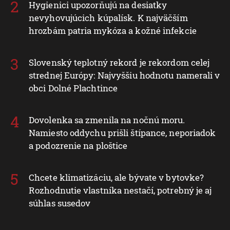
Hygienici upozorňujú na desiatky
nevyhovujúcich kúpalísk. K najväčším
hrozbám patria mykóza a kožné infekcie
Slovenský teplotný rekord je rekordom celej
strednej Európy: Najvyššiu hodnotu namerali v
obci Dolné Plachtince
Dovolenka sa zmenila na nočnú moru.
Namiesto oddychu prišli štípance, neporiadok
a podozrenie na ploštice
Chcete klimatizáciu, ale bývate v bytovke?
Rozhodnutie vlastníka nestačí, potrebný je aj
súhlas susedov