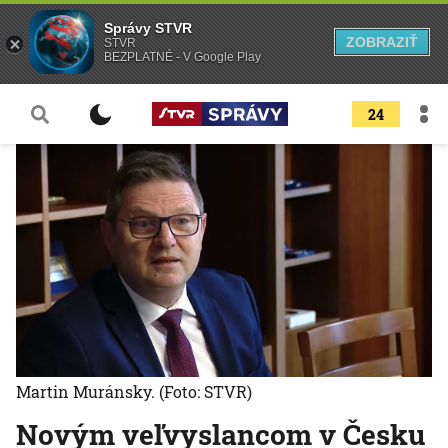
Správy STVR
ZOBRAZIŤ
STVR
BEZPLATNÉ - V Google Play
24
Martin Muránsky.
(Foto: STVR)
Novým veľvyslancom v Česku