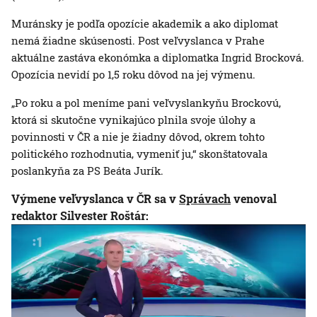
Muránsky je podľa opozície akademik a ako diplomat
nemá žiadne skúsenosti. Post veľvyslanca v Prahe
aktuálne zastáva ekonómka a diplomatka Ingrid Brocková.
Opozícia nevidí po 1,5 roku dôvod na jej výmenu.
„Po roku a pol meníme pani veľvyslankyňu Brockovú,
ktorá si skutočne vynikajúco plnila svoje úlohy a
povinnosti v ČR a nie je žiadny dôvod, okrem tohto
politického rozhodnutia, vymeniť ju,“ skonštatovala
poslankyňa za PS Beáta Jurík.
Výmene veľvyslanca v ČR sa v
Správach
venoval
redaktor Silvester Roštár: