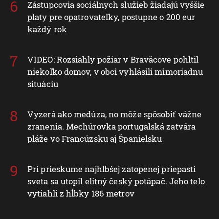
Zástupcovia sociálnych služieb žiadajú vyššie
platy pre opatrovateľky, postupne o 200 eur
každý rok
VIDEO: Rozsiahly požiar v Braväcove pohltil
niekoľko domov, v obci vyhlásili mimoriadnu
situáciu
Vyzerá ako medúza, no môže spôsobiť vážne
zranenia. Mechúrovka portugalská zatvára
pláže vo Francúzsku aj Španielsku
Pri prieskume najhlbšej zatopenej priepasti
sveta sa utopil elitný český potápač. Jeho telo
vytiahli z hĺbky 186 metrov