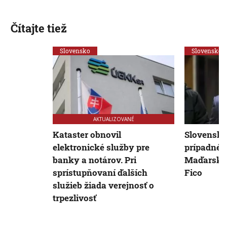
Čítajte tiež
Slovensko
Slovensko
AKTUALIZOVANÉ
Kataster obnovil
Slovensko
elektronické služby pre
prípadné s
banky a notárov. Pri
Maďarsku,
sprístupňovaní ďalších
Fico
služieb žiada verejnosť o
trpezlivosť