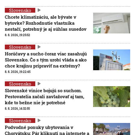
Slovensko
Chcete klimatizáciu, ale bývate v
bytovke? Rozhodnutie vlastníka
nestačí, potrebný je aj súhlas susedov
8. 8. 2026, 19:25:52
Slovensko
Horúčavy a sucho čoraz viac zasahujú
Slovensko. Čo s tým urobí vláda a ako
chce krajinu pripraviť na extrémy?
8. 8. 2026, 19:22:45
Slovensko
Slovenské vinice bojujú so suchom.
Pestovatelia začali zavlažovať aj tam,
kde to bežne nie je potrebné
8. 8. 2026, 14:32:55
Slovensko
Podvodné ponuky ubytovania v
Chorvátsku: Pár kliknutí na internete a