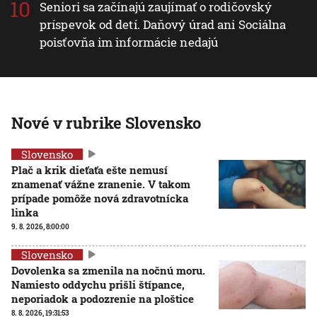
Seniori sa začínajú zaujímať o rodičovský
príspevok od detí. Daňový úrad ani Sociálna
poisťovňa im informácie nedajú
Nové v rubrike Slovensko
Slovensko
Plač a krik dieťaťa ešte nemusí
znamenať vážne zranenie. V takom
prípade pomôže nová zdravotnícka
linka
9. 8. 2026, 8:00:00
Slovensko
Dovolenka sa zmenila na nočnú moru.
Namiesto oddychu prišli štípance,
neporiadok a podozrenie na ploštice
8. 8. 2026, 19:31:53