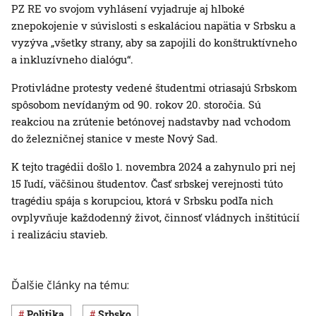
PZ RE vo svojom vyhlásení vyjadruje aj hlboké
znepokojenie v súvislosti s eskaláciou napätia v Srbsku a
vyzýva „všetky strany, aby sa zapojili do konštruktívneho
a inkluzívneho dialógu“.
Protivládne protesty vedené študentmi otriasajú Srbskom
spôsobom nevídaným od 90. rokov 20. storočia. Sú
reakciou na zrútenie betónovej nadstavby nad vchodom
do železničnej stanice v meste Nový Sad.
K tejto tragédii došlo 1. novembra 2024 a zahynulo pri nej
15 ľudí, väčšinou študentov. Časť srbskej verejnosti túto
tragédiu spája s korupciou, ktorá v Srbsku podľa nich
ovplyvňuje každodenný život, činnosť vládnych inštitúcií
i realizáciu stavieb.
Ďalšie články na tému:
Politika
Srbsko