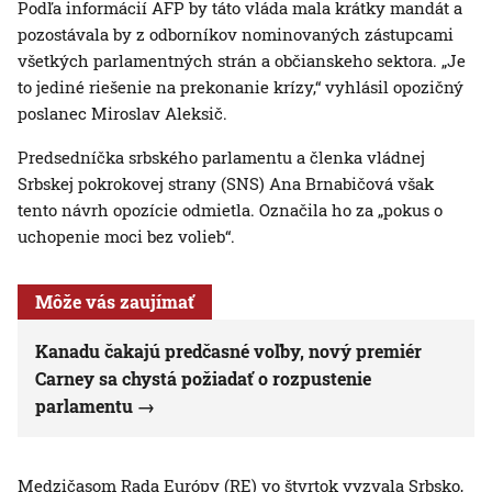
Podľa informácií AFP by táto vláda mala krátky mandát a
pozostávala by z odborníkov nominovaných zástupcami
všetkých parlamentných strán a občianskeho sektora. „Je
to jediné riešenie na prekonanie krízy,“ vyhlásil opozičný
poslanec Miroslav Aleksič.
Predsedníčka srbského parlamentu a členka vládnej
Srbskej pokrokovej strany (SNS) Ana Brnabičová však
tento návrh opozície odmietla. Označila ho za „pokus o
uchopenie moci bez volieb“.
Môže vás zaujímať
Kanadu čakajú predčasné voľby, nový premiér
Carney sa chystá požiadať o rozpustenie
parlamentu
Medzičasom Rada Európy (RE) vo štvrtok vyzvala Srbsko,