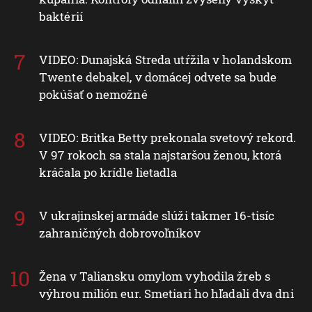
baktérií
VIDEO: Dunajská Streda utŕžila v holandskom
Twente debakel, v domácej odvete sa bude
pokúšať o nemožné
VIDEO: Britka Betty prekonala svetový rekord.
V 97 rokoch sa stala najstaršou ženou, ktorá
kráčala po krídle lietadla
V ukrajinskej armáde slúži takmer 16-tisíc
zahraničných dobrovoľníkov
Žena v Taliansku omylom vyhodila žreb s
výhrou milión eur. Smetiari ho hľadali dva dni