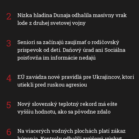
Nízka hladina Dunaja odhalila masívny vrak
lode z druhej svetovej vojny
Seniori sa začínajú zaujímať o rodičovský
príspevok od detí. Daňový úrad ani Sociálna
poisťovňa im informácie nedajú
EÚ zavádza nové pravidlá pre Ukrajincov, ktorí
utiekli pred ruskou agresiou
Nový slovenský teplotný rekord má ešte
vyššiu hodnotu, ako sa pôvodne zdalo
Na viacerých vodných plochách platí zákaz
kúpania. Kontroly odhalili zvýšený výskyt