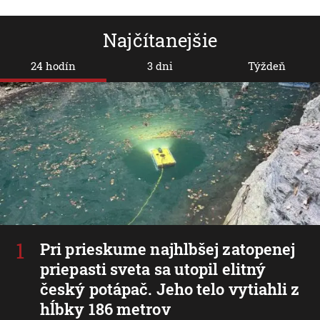
Najčítanejšie
24 hodín
3 dni
Týždeň
Pri prieskume najhlbšej zatopenej
priepasti sveta sa utopil elitný
český potápač. Jeho telo vytiahli z
hĺbky 186 metrov