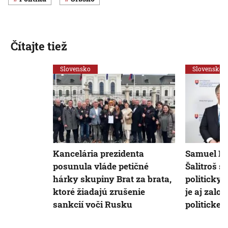
Čítajte tiež
Slovensko
Slovensko
Kancelária prezidenta
Samuel Mi
posunula vláde petičné
Šalitroš s
hárky skupiny Brat za brata,
politicky 
ktoré žiadajú zrušenie
je aj zalo
sankcií voči Rusku
politickej