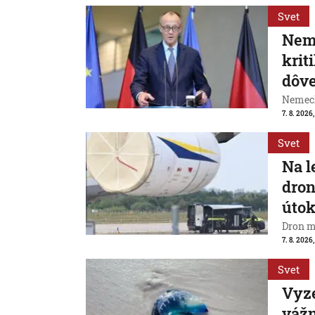
Svet
Neme
krit
dôve
Nemeck
7. 8. 2026
Svet
Na l
dron
útok
Dron m
7. 8. 2026,
Svet
Vyze
váž