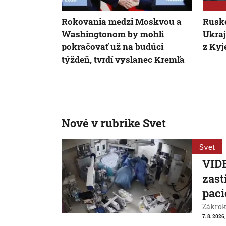
Rokovania medzi Moskvou a
Rusko
Washingtonom by mohli
Ukraj
pokračovať už na budúci
z Kyj
týždeň, tvrdí vyslanec Kremľa
Nové v rubrike Svet
Svet
VIDE
zast
paci
Zákrok 
7. 8. 2026,