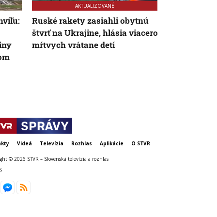
AKTUALIZOVANÉ
AK
víľu:
Ruské rakety zasiahli obytnú
Fico kritizo
štvrť na Ukrajine, hlásia viacero
EÚ, že nepriš
iny
mŕtvych vrátane detí
spomienku n
kom
ruského veľ
Bratčikova
kty
Videá
Televízia
Rozhlas
Aplikácie
O STVR
ght © 2026 STVR – Slovenská televízia a rozhlas
s