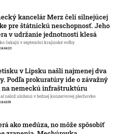
cký kancelár Merz čelí silnejúcej
ike pre štátnickú neschopnosť. Jeho
ra v udržanie jednotnosti klesá
o čakajú v septembri krajinské voľby.
, 14:44:23
etisku v Lipsku našli najmenej dva
y. Podľa prokuratúry ide o závažný
 na nemeckú infraštruktúru
al nálož uloženú v bežnej konzervovej plechovke.
 14:43:39
rá ako medúza, no môže spôsobiť
ne zranenia. Mechúrovka