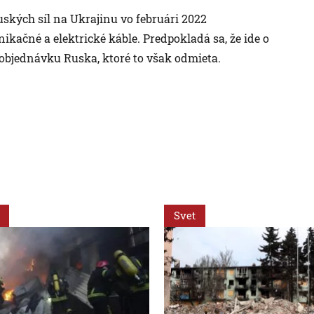
uských síl na Ukrajinu vo februári 2022
kačné a elektrické káble. Predpokladá sa, že ide o
objednávku Ruska, ktoré to však odmieta.
Svet