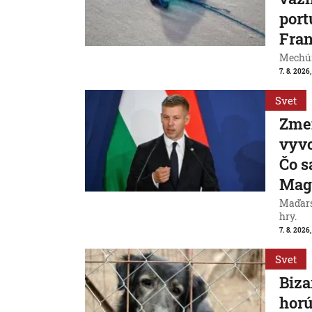
port
Fran
Mechúr
7. 8. 2026,
Svet
Zme
vyvo
Čo s
Mag
Maďarsk
hry.
7. 8. 2026,
Svet
Biza
horú