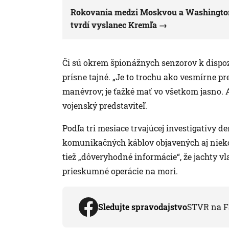
Rokovania medzi Moskvou a Washington
tvrdí vyslanec Kremľa
Či sú okrem špionážnych senzorov k dispozí
prísne tajné. „Je to trochu ako vesmírne pre
manévrov; je ťažké mať vo všetkom jasno. A
vojenský predstaviteľ.
Podľa tri mesiace trvajúcej investigatívy
komunikačných káblov objavených aj nieko
tiež „dôveryhodné informácie“, že jachty v
prieskumné operácie na mori.
Sledujte spravodajstvo
STVR na F