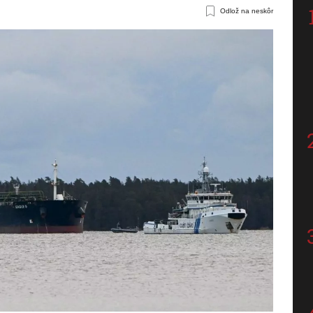
Odlož na neskôr