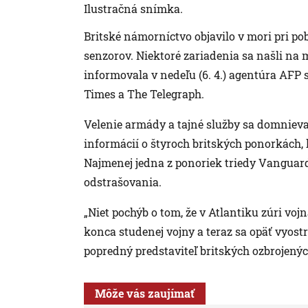
Ilustračná snímka.
Britské námorníctvo objavilo v mori pri po
senzorov. Niektoré zariadenia sa našli na m
informovala v nedeľu (6. 4.) agentúra AFP
Times a The Telegraph.
Velenie armády a tajné služby sa domnieva
informácií o štyroch britských ponorkách,
Najmenej jedna z ponoriek triedy Vanguar
odstrašovania.
„Niet pochýb o tom, že v Atlantiku zúri voj
konca studenej vojny a teraz sa opäť vyos
popredný predstaviteľ britských ozbrojených
Môže vás zaujímať