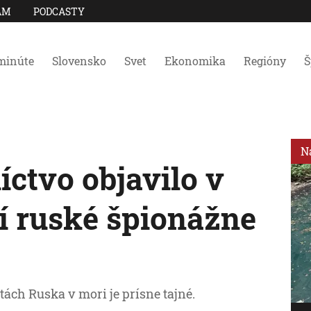
AM
PODCASTY
minúte
Slovensko
Svet
Ekonomika
Regióny
Š
N
ctvo objavilo v
í ruské špionážne
itách Ruska v mori je prísne tajné.