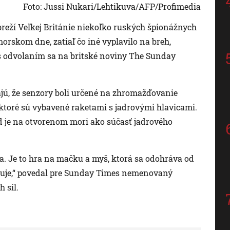
Foto: Jussi Nukari/Lehtikuva/AFP/Profimedia
breží Veľkej Británie niekoľko ruských špionážnych
orskom dne, zatiaľ čo iné vyplavilo na breh,
 s odvolaním sa na britské noviny The Sunday
jú, že senzory boli určené na zhromažďovanie
 ktoré sú vybavené raketami s jadrovými hlavicami.
d je na otvorenom mori ako súčasť jadrového
na. Je to hra na mačku a myš, ktorá sa odohráva od
truje,“ povedal pre Sunday Times nemenovaný
 síl.