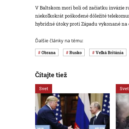
V Baltskom mori boli od začiatku invázie r
niekoľkokrát poškodené dôležité telekomuni
hybridné útoky proti Západu vykonané na 
Ďalšie články na tému:
obrana
Rusko
Veľká Británia
Čítajte tiež
Svet
Svet