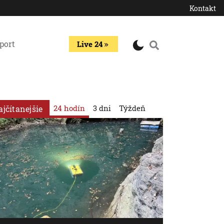
Kontakt
port
Live 24
24 hodín
3 dni
Týždeň
ajčítanejšie