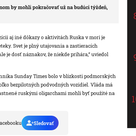
om by mohli pokračovať už na budúci týždeň,
cii aj iné dôkazy o aktivitách Ruska v mori je
teky. Svet je plný utajovania a zastieracích
le je dosť náznakov, že niekde prihára,“ uviedol
 denníka Sunday Times bolo v blízkosti podmorských
ľko bezpilotných podvodných vozidiel. Vláda má
lastnené ruskými oligarchami mohli byť použité na
acebooku
Sledovať