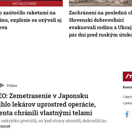
AKTUALIZOVANÉ
 zaútočilo raketami na
Zachránení na poslednú ch
inu, explózie sa ozývali aj
Slovenskí dobrovoľníci
eva
evakuovali rodinu z Ukraj
pár dní pred ruským úto
Video
Konta
O: Zemetrasenie v Japonsku
Copyri
ihlo lekárov uprostred operácie,
Cookie
enta chránili vlastnými telami
nakrátko prerušili, no keď otrasy skončili, dokončili ho.
 15:01:59