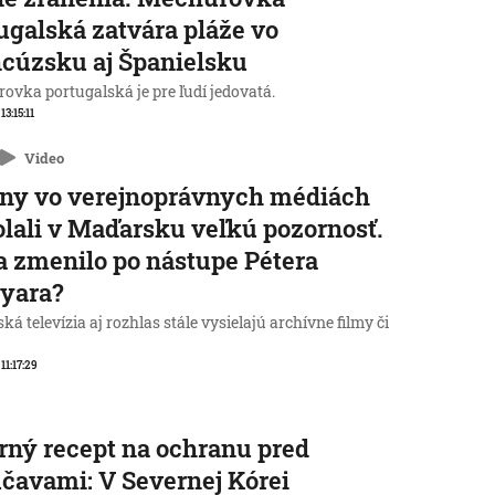
ugalská zatvára pláže vo
cúzsku aj Španielsku
ovka portugalská je pre ľudí jedovatá.
 13:15:11
Video
ny vo verejnoprávnych médiách
lali v Maďarsku veľkú pozornosť.
a zmenilo po nástupe Pétera
yara?
á televízia aj rozhlas stále vysielajú archívne filmy či
 11:17:29
rný recept na ochranu pred
čavami: V Severnej Kórei