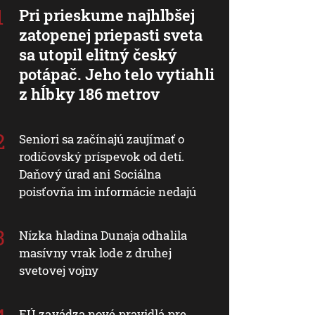
Pri prieskume najhlbšej
zatopenej priepasti sveta
sa utopil elitný český
potápač. Jeho telo vytiahli
z hĺbky 186 metrov
Seniori sa začínajú zaujímať o
rodičovský príspevok od detí.
Daňový úrad ani Sociálna
poisťovňa im informácie nedajú
Nízka hladina Dunaja odhalila
masívny vrak lode z druhej
svetovej vojny
EÚ zavádza nové pravidlá pre