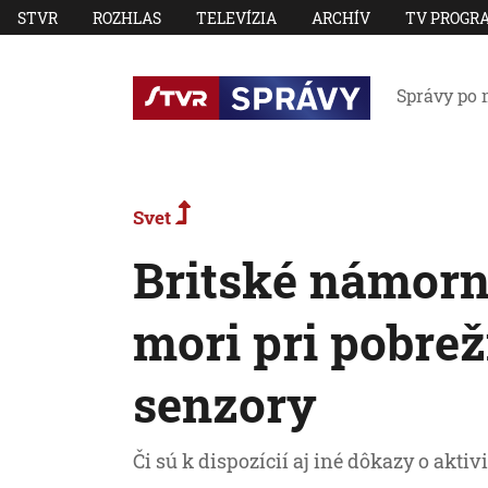
STVR
ROZHLAS
TELEVÍZIA
ARCHÍV
TV PROGR
Správy po 
Svet
Britské námorní
mori pri pobrež
senzory
Či sú k dispozícií aj iné dôkazy o aktiv