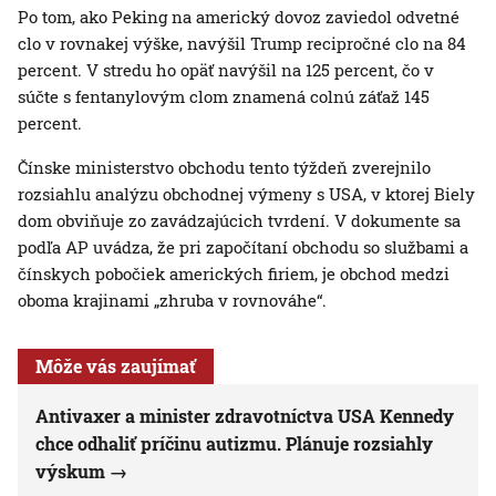
Po tom, ako Peking na americký dovoz zaviedol odvetné
clo v rovnakej výške, navýšil Trump recipročné clo na 84
percent. V stredu ho opäť navýšil na 125 percent, čo v
súčte s fentanylovým clom znamená colnú záťaž 145
percent.
Čínske ministerstvo obchodu tento týždeň zverejnilo
rozsiahlu analýzu obchodnej výmeny s USA, v ktorej Biely
dom obviňuje zo zavádzajúcich tvrdení. V dokumente sa
podľa AP uvádza, že pri započítaní obchodu so službami a
čínskych pobočiek amerických firiem, je obchod medzi
oboma krajinami „zhruba v rovnováhe“.
Môže vás zaujímať
Antivaxer a minister zdravotníctva USA Kennedy
chce odhaliť príčinu autizmu. Plánuje rozsiahly
výskum