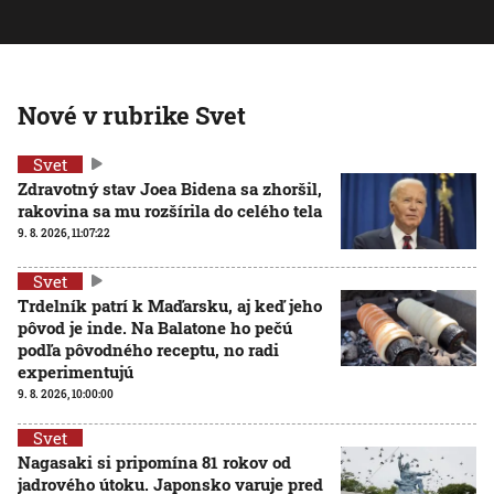
Nové v rubrike Svet
Svet
Zdravotný stav Joea Bidena sa zhoršil,
rakovina sa mu rozšírila do celého tela
9. 8. 2026, 11:07:22
Svet
Trdelník patrí k Maďarsku, aj keď jeho
pôvod je inde. Na Balatone ho pečú
podľa pôvodného receptu, no radi
experimentujú
9. 8. 2026, 10:00:00
Svet
Nagasaki si pripomína 81 rokov od
jadrového útoku. Japonsko varuje pred