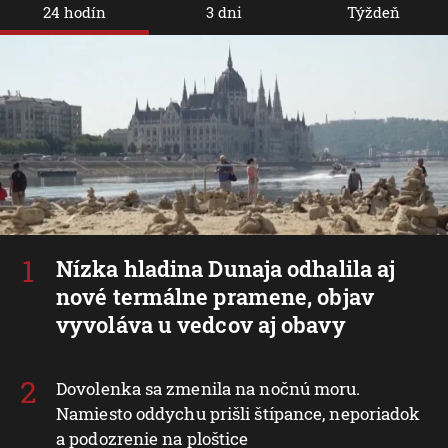
24 hodín
3 dni
Týždeň
Nízka hladina Dunaja odhalila aj
nové termálne pramene, objav
vyvoláva u vedcov aj obavy
Dovolenka sa zmenila na nočnú moru.
Namiesto oddychu prišli štípance, neporiadok
a podozrenie na ploštice