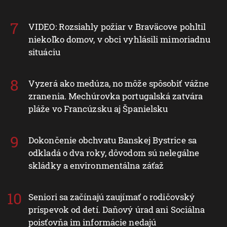
VIDEO: Rozsiahly požiar v Braväcove pohltil
niekoľko domov, v obci vyhlásili mimoriadnu
situáciu
Vyzerá ako medúza, no môže spôsobiť vážne
zranenia. Mechúrovka portugalská zatvára
pláže vo Francúzsku aj Španielsku
Dokončenie obchvatu Banskej Bystrice sa
odkladá o dva roky, dôvodom sú nelegálne
skládky a environmentálna záťaž
Seniori sa začínajú zaujímať o rodičovský
príspevok od detí. Daňový úrad ani Sociálna
poisťovňa im informácie nedajú