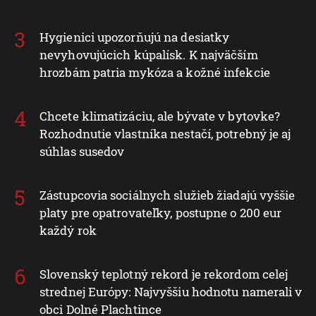
Hygienici upozorňujú na desiatky
nevyhovujúcich kúpalísk. K najväčším
hrozbám patria mykóza a kožné infekcie
Chcete klimatizáciu, ale bývate v bytovke?
Rozhodnutie vlastníka nestačí, potrebný je aj
súhlas susedov
Zástupcovia sociálnych služieb žiadajú vyššie
platy pre opatrovateľky, postupne o 200 eur
každý rok
Slovenský teplotný rekord je rekordom celej
strednej Európy: Najvyššiu hodnotu namerali v
obci Dolné Plachtince