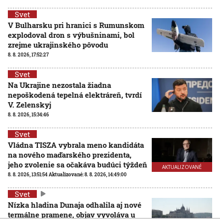
Svet
V Bulharsku pri hranici s Rumunskom
explodoval dron s výbušninami, bol
zrejme ukrajinského pôvodu
8. 8. 2026, 17:52:27
Svet
Na Ukrajine nezostala žiadna
nepoškodená tepelná elektráreň, tvrdí
V. Zelenskyj
8. 8. 2026, 15:34:46
Svet
Vládna TISZA vybrala meno kandidáta
na nového maďarského prezidenta,
jeho zvolenie sa očakáva budúci týždeň
AKTUALIZOVANÉ
8. 8. 2026, 13:51:54
Aktualizované:
8. 8. 2026, 14:49:00
Svet
Nízka hladina Dunaja odhalila aj nové
termálne pramene, objav vyvoláva u