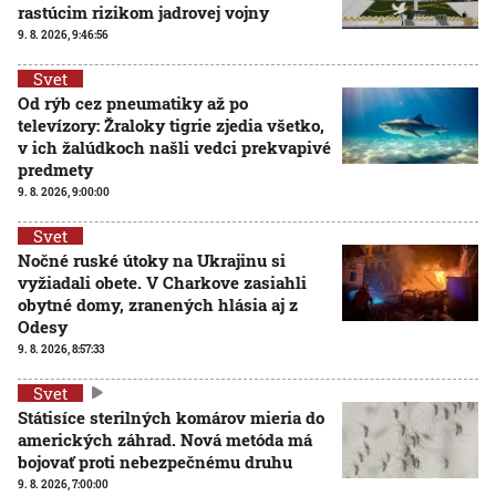
rastúcim rizikom jadrovej vojny
9. 8. 2026, 9:46:56
Svet
Od rýb cez pneumatiky až po
televízory: Žraloky tigrie zjedia všetko,
v ich žalúdkoch našli vedci prekvapivé
predmety
9. 8. 2026, 9:00:00
Svet
Nočné ruské útoky na Ukrajinu si
vyžiadali obete. V Charkove zasiahli
obytné domy, zranených hlásia aj z
Odesy
9. 8. 2026, 8:57:33
Svet
Státisíce sterilných komárov mieria do
amerických záhrad. Nová metóda má
bojovať proti nebezpečnému druhu
9. 8. 2026, 7:00:00