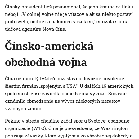
Čínsky prezident tiež poznamenal, že jeho krajina sa tlaku
nebojí. „V colnej vojne nie je víťazov a ak sa niekto postaví
proti svetu, ocitne sa nakoniec v izolácii,“ citovala štátna
tlačová agentúra Nová Čína.
Čínsko-americká
obchodná vojna
Čína už minulý týždeň pozastavila dovozné povolenie
šiestim firmám „spojeným s USA“. U ďalších 16 amerických
spoločností zase zaviedla obmedzenia vývozu. Súčasne
oznámila obmedzenia na vývoz niektorých nerastov
vzácnych zemín.
Peking v stredu oficiálne začal spor u Svetovej obchodnej
organizácie (WTO). Čína je presvedčená, že Washington
porušuje záväzky, ktoré vyplývajú zo všeobecnej dohody o