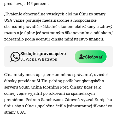
predstavuje 145 percent.
„Uvalenie abnormálne vysokých ciel na Čínu zo strany
USA vážne porušuje medzinárodné a hospodárske
obchodné pravidlá, základné ekonomické zákony a zdravý
rozum a je úplne jednostranným šikanovaním a nátlakom,“
zdôraznilo podľa agentúr čínske ministerstvo financií.
Sledujte spravodajstvo
Sledovať
STVR na WhatsApp
Čína nikdy neustúpi „nerozumnému správaniu“, uviedol
čínsky prezident Si Ťin-pching podľa hongkongského
serveru South China Morning Post. Čínsky líder sa k
colnej vojne vyjadril po rokovaní so španielskym
premiérom Pedrom Sanchezom. Zároveň vyzval Európsku
úniu, aby s Čínou „spoločne čelila jednostrannej šikane“ zo
strany USA.