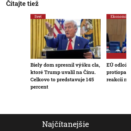
Čítajte tiež
Svet
Ekonomika
Biely dom spresnil výšku cla,
EÚ odloží 
ktoré Trump uvalil na Čínu.
protiopatr
Celkovo to predstavuje 145
reakcii n
percent
Najčítanejšie