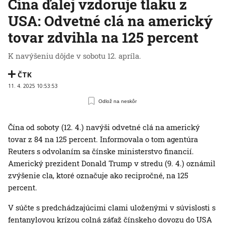
Čína ďalej vzdoruje tlaku z
USA: Odvetné clá na americký
tovar zdvihla na 125 percent
K navýšeniu dôjde v sobotu 12. apríla.
ČTK
11. 4. 2025 10:53:53
Odlož na neskôr
Čína od soboty (12. 4.) navýši odvetné clá na americký
tovar z 84 na 125 percent. Informovala o tom agentúra
Reuters s odvolaním sa čínske ministerstvo financií.
Americký prezident Donald Trump v stredu (9. 4.) oznámil
zvýšenie cla, ktoré označuje ako recipročné, na 125
percent.
V súčte s predchádzajúcimi clami uloženými v súvislosti s
fentanylovou krízou colná záťaž čínskeho dovozu do USA