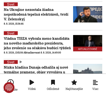
Svet
Na Ukrajine nezostala žiadna
nepoškodená tepelná elektráreň, tvrdí
V. Zelenskyj
8. 8. 2026, 15:34:46
Svet
Vládna TISZA vybrala meno kandidáta
na nového maďarského prezidenta,
jeho zvolenie sa očakáva budúci týždeň
AKTUALIZOVANÉ
8. 8. 2026, 13:51:54
Aktualizované:
8. 8. 2026, 14:49:00
Svet
Nízka hladina Dunaja odhalila aj nové
termálne pramene, objav vyvoláva u
vedcov aj obavy
8. 8. 2026, 11:30:31
Viac
Videá
Odložené
Najčítanejšie
Po minúte