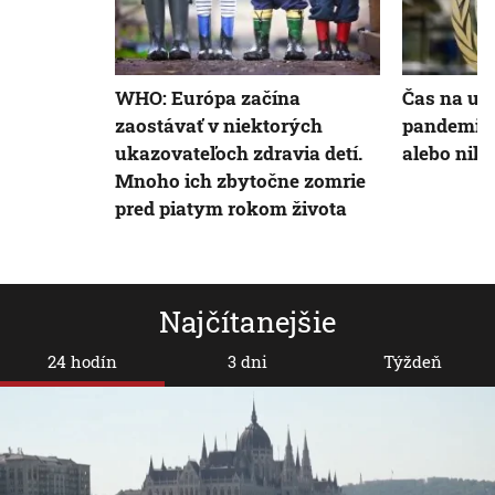
WHO: Európa začína
Čas na uza
zaostávať v niektorých
pandemick
ukazovateľoch zdravia detí.
alebo nik
Mnoho ich zbytočne zomrie
pred piatym rokom života
Najčítanejšie
24 hodín
3 dni
Týždeň