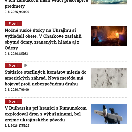
predmety
9. 8. 2026, 9:00:00
Svet
Nočné ruské útoky na Ukrajinu si
vyžiadali obete. V Charkove zasiahli
obytné domy, zranených hlásia aj z
Odesy
9. 8. 2026, 8:57:33
Svet
Státisíce sterilných komárov mieria do
amerických záhrad. Nová metóda má
bojovať proti nebezpečnému druhu
9. 8. 2026, 7:00:00
Svet
V Bulharsku pri hranici s Rumunskom
explodoval dron s výbušninami, bol
zrejme ukrajinského pôvodu
8. 8. 2026, 17:52:27