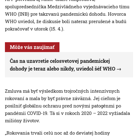
spolupredsedníčka Medzivládneho vyjednávacieho tímu
WHO (INB) pre takzvanú pandemickú dohodu. Hovorca
WHO uviedol, že diskusie boli nateraz prerušené a budú
pokračovať v utorok (15. 4.).
Môže vás zaujímať
Čas na uzavretie celosvetovej pandemickej
dohody je teraz alebo nikdy, uviedol šéf WHO
Zmluva má byť výsledkom trojročných intenzívnych
rokovaní a mala by byť právne záväzná. Jej cieľom je
posilniť globálnu ochranu pred novými patogénmi po
pandémii COVID-19. Tá si v rokoch 2020 – 2022 vyžiadala
milióny životov.
„Rokovania trvali celú noc až do deviatej hodiny