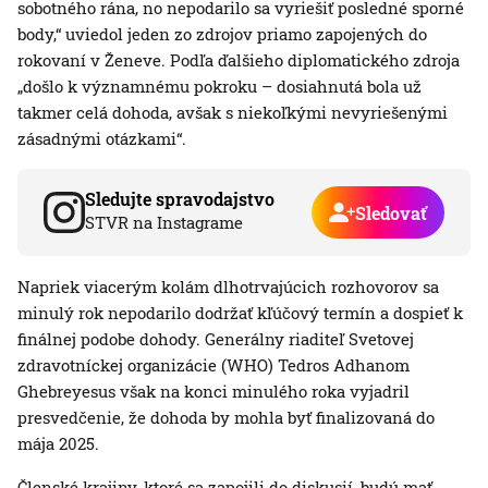
sobotného rána, no nepodarilo sa vyriešiť posledné sporné
body,“ uviedol jeden zo zdrojov priamo zapojených do
rokovaní v Ženeve. Podľa ďalšieho diplomatického zdroja
„došlo k významnému pokroku – dosiahnutá bola už
takmer celá dohoda, avšak s niekoľkými nevyriešenými
zásadnými otázkami“.
Sledujte spravodajstvo
Sledovať
STVR na Instagrame
Napriek viacerým kolám dlhotrvajúcich rozhovorov sa
minulý rok nepodarilo dodržať kľúčový termín a dospieť k
finálnej podobe dohody. Generálny riaditeľ Svetovej
zdravotníckej organizácie (WHO) Tedros Adhanom
Ghebreyesus však na konci minulého roka vyjadril
presvedčenie, že dohoda by mohla byť finalizovaná do
mája 2025.
Členské krajiny, ktoré sa zapojili do diskusií, budú mať