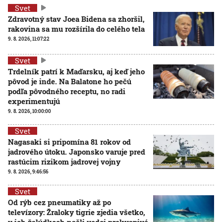
Svet
Zdravotný stav Joea Bidena sa zhoršil,
rakovina sa mu rozšírila do celého tela
9. 8. 2026, 11:07:22
Svet
Trdelník patrí k Maďarsku, aj keď jeho
pôvod je inde. Na Balatone ho pečú
podľa pôvodného receptu, no radi
experimentujú
9. 8. 2026, 10:00:00
Svet
Nagasaki si pripomína 81 rokov od
jadrového útoku. Japonsko varuje pred
rastúcim rizikom jadrovej vojny
9. 8. 2026, 9:46:56
Svet
Od rýb cez pneumatiky až po
televízory: Žraloky tigrie zjedia všetko,
v ich žalúdkoch našli vedci prekvapivé