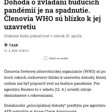
Dohoda o zvládaní budúcich
pandémií je na spadnutie.
Členovia WHO sú blízko k jej
uzavretiu
Diskusie budú pokračovať v utorok 15. apríla.
TASR
12. 4. 2025 13:50:51
Odlož na neskôr
Členovia Svetovej zdravotníckej organizácie (WHO) sú po
troch rokoch rozhovorov blízko k uzavretiu dohody, ktorej
cieľom má byť pripraviť svet na budúce pandémie. Pre
agentúru Reuters to v sobotu (12. 4.) uviedli zdroje
oboznámené s rokovaniami.
Dosiahnutie „principiálnej dohody“ predtým pre agentúru
AFP potvrdila aj Anne-Claire Amprouová,