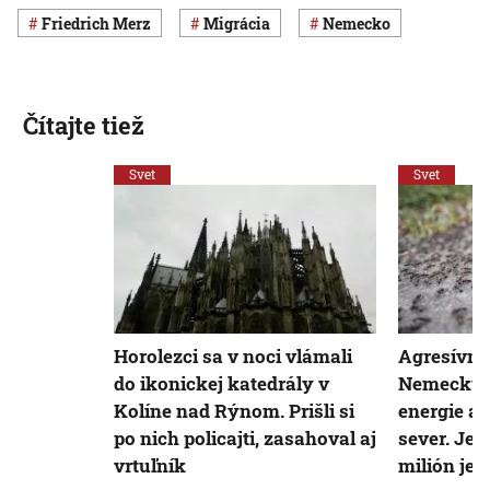
Friedrich Merz
migrácia
Nemecko
Čítajte tiež
Svet
Svet
Horolezci sa v noci vlámali
Agresívny
do ikonickej katedrály v
Nemecku 
Kolíne nad Rýnom. Prišli si
energie a š
po nich policajti, zasahoval aj
sever. Jeh
vrtuľník
milión jed