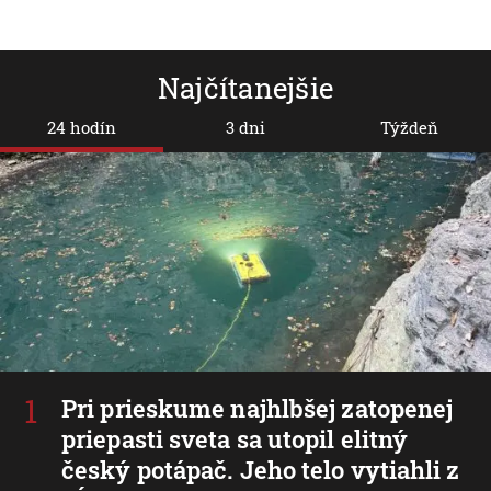
Najčítanejšie
24 hodín
3 dni
Týždeň
Pri prieskume najhlbšej zatopenej
priepasti sveta sa utopil elitný
český potápač. Jeho telo vytiahli z