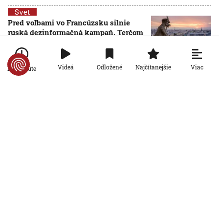
Svet
Pred voľbami vo Francúzsku silnie
ruská dezinformačná kampaň. Terčom
sú viacerí politici
6. 8. 2026, 14:21:27
Viac
Videá
Odložené
Najčítanejšie
Po minúte
Svet
Po 15 rokoch zadržali podozrivého z
brutálnej vraždy v Prahe. Kľúčovým
dôkazom bola zhoda DNA
6. 8. 2026, 13:51:58
Svet
Pri prieskume najhlbšej zatopenej
priepasti sveta sa utopil elitný český
potápač. Jeho telo vytiahli z hĺbky 186
metrov
6. 8. 2026, 11:52:11
Svet
Odštiepenci od hnutia MAGA by mohli