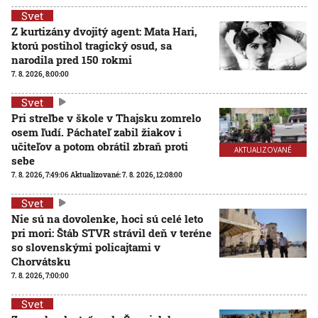
Svet
Z kurtizány dvojitý agent: Mata Hari,
ktorú postihol tragický osud, sa
narodila pred 150 rokmi
7. 8. 2026, 8:00:00
Svet
Pri streľbe v škole v Thajsku zomrelo
osem ľudí. Páchateľ zabil žiakov i
učiteľov a potom obrátil zbraň proti
AKTUALIZOVANÉ
sebe
7. 8. 2026, 7:49:06
Aktualizované:
7. 8. 2026, 12:08:00
Svet
Nie sú na dovolenke, hoci sú celé leto
pri mori: Štáb STVR strávil deň v teréne
so slovenskými policajtami v
Chorvátsku
7. 8. 2026, 7:00:00
Svet