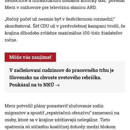
nemocnice a infraštruktúru dosiahol kritický bod,“ povedal
Merz v rozhovore pre televíznu stanicu ARD.
„Ročný počet už nesmie byť v šesťcifernom rozmedzí,“
skonštatoval. Šéf CDU už v predvolebnej kampani tvrdil, že
krajina dlhodobo zvládne maximálne 100-tisíc žiadateľov
ročne.
Môže vás zaujímať
V začleňovaní cudzincov do pracovného trhu je
Slovensko na chvoste svetového rebríčka.
Poukázal na to NKÚ
Merz potvrdil plány pozastaviť zlučovanie rodín
migrantov a spustiť „repatriačnú ofenzívu“ zameranú na
osoby, ktoré sa v krajine zdržiavajú nelegálne. Tieto
opatrenia sú súčasťou koaličnej dohody medzi blokom