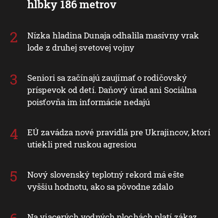
hĺbky 186 metrov
Nízka hladina Dunaja odhalila masívny vrak
lode z druhej svetovej vojny
Seniori sa začínajú zaujímať o rodičovský
príspevok od detí. Daňový úrad ani Sociálna
poisťovňa im informácie nedajú
EÚ zavádza nové pravidlá pre Ukrajincov, ktorí
utiekli pred ruskou agresiou
Nový slovenský teplotný rekord má ešte
vyššiu hodnotu, ako sa pôvodne zdalo
Na viacerých vodných plochách platí zákaz