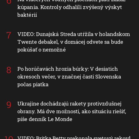
kúpania. Kontroly odhalili zvýšený výskyt
baktérií
VIDEO: Dunajská Streda utŕžila v holandskom
Twente debakel, v domácej odvete sa bude
pokúšať o nemožné
Po horúčavách hrozia búrky: V desiatich
okresoch večer, v značnej časti Slovenska
počas piatka
Ukrajine dochádzajú rakety protivzdušnej
obrany. Má dve možnosti, ako situáciu riešiť,
píše denník Le Monde
VIDEO: Britka Betty prekonala svetový rekord.