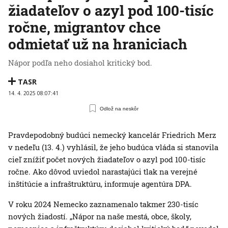
žiadateľov o azyl pod 100-tisíc
ročne, migrantov chce
odmietať už na hraniciach
Nápor podľa neho dosiahol kritický bod.
TASR
14. 4. 2025 08:07:41
Odlož na neskôr
Pravdepodobný budúci nemecký kancelár Friedrich Merz
v nedeľu (13. 4.) vyhlásil, že jeho budúca vláda si stanovila
cieľ znížiť počet nových žiadateľov o azyl pod 100-tisíc
ročne. Ako dôvod uviedol narastajúci tlak na verejné
inštitúcie a infraštruktúru, informuje agentúra DPA.
V roku 2024 Nemecko zaznamenalo takmer 230-tisíc
nových žiadostí. „Nápor na naše mestá, obce, školy,