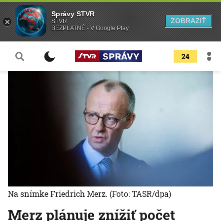
Správy STVR
ZOBRAZIŤ
STVR
BEZPLATNÉ - V Google Play
24
Na snímke Friedrich Merz.
(Foto: TASR/dpa)
Merz plánuje znížiť počet