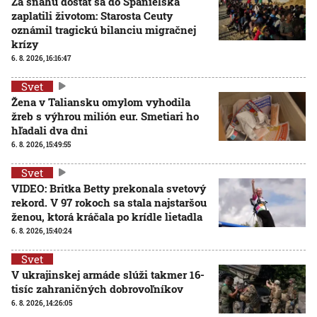
Za snahu dostať sa do Španielska
zaplatili životom: Starosta Ceuty
oznámil tragickú bilanciu migračnej
krízy
6. 8. 2026, 16:16:47
Svet
Žena v Taliansku omylom vyhodila
žreb s výhrou milión eur. Smetiari ho
hľadali dva dni
6. 8. 2026, 15:49:55
Svet
VIDEO: Britka Betty prekonala svetový
rekord. V 97 rokoch sa stala najstaršou
ženou, ktorá kráčala po krídle lietadla
6. 8. 2026, 15:40:24
Svet
V ukrajinskej armáde slúži takmer 16-
tisíc zahraničných dobrovoľníkov
6. 8. 2026, 14:26:05