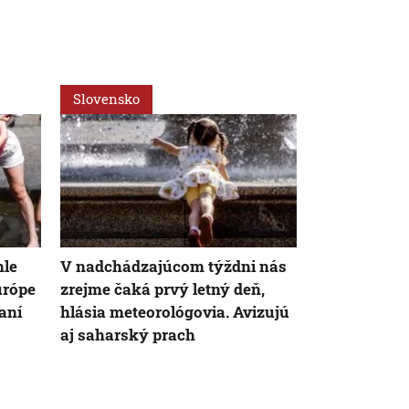
Slovensko
Regióny
hle
V nadchádzajúcom týždni nás
Silný vietor
urópe
zrejme čaká prvý letný deň,
stromov na d
raní
hlásia meteorológovia. Avizujú
Trenčiansky
aj saharský prach
Ľudia sa ob