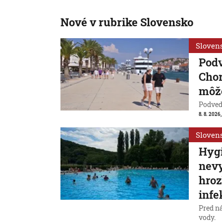
Nové v rubrike Slovensko
Sloven
Pod
Chor
môže
Podvede
8. 8. 2026,
Sloven
Hygi
nevy
hroz
infe
Pred n
vody.