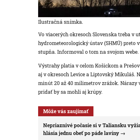
Ilustračná snímka.
Vo viacerých okresoch Slovenska treba v ut
hydrometeorologický ústav (SHMÚ) preto v
stupňa. Informoval o tom na svojom webe.
Výstrahy platia v celom Košickom a Prešo
aj v okresoch Levice a Liptovský Mikuláš.
minút 20 až 40 milimetrov zrážok. Nárazy 
pridať by sa mohli aj krúpy.
Môže vás zaujímať
Nepriaznivé počasie si v Taliansku vyž
hlásia jednu obeť po páde lavíny