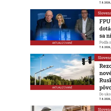
7. 8. 2026,
Sloven
FPU 
dotá
sa n
Podľa 
AKTUALIZOVANÉ
7. 8. 2026,
Sloven
Rezo
nové
Rusk
pôv
AKTUALIZOVANÉ
Do ukon
7. 8. 2026,
Sloven