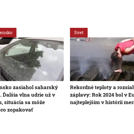
vensko
Svet
nsko zasiahol saharský
Rekordné teploty a rozsia
. Ďalšia vlna udrie už v
záplavy: Rok 2024 bol v E
u, situácia sa môže
najteplejším v histórii me
ro zopakovať