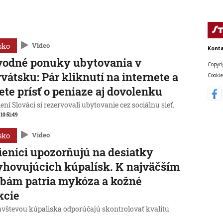
sko
Video
Konta
vodné ponuky ubytovania v
Copyri
vátsku: Pár kliknutí na internete a
Cookie
te prísť o peniaze aj dovolenku
ní Slováci si rezervovali ubytovanie cez sociálnu sieť.
 10:51:49
sko
Video
enici upozorňujú na desiatky
hovujúcich kúpalísk. K najväčším
bám patria mykóza a kožné
kcie
ávštevou kúpaliska odporúčajú skontrolovať kvalitu