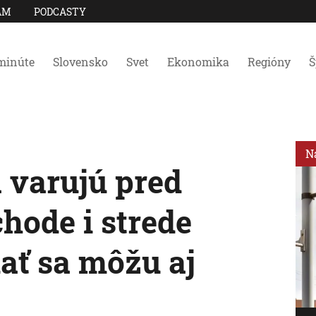
AM
PODCASTY
minúte
Slovensko
Svet
Ekonomika
Regióny
Š
N
 varujú pred
hode i strede
ať sa môžu aj