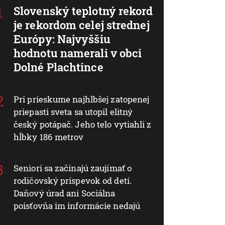
Slovenský teplotný rekord
je rekordom celej strednej
Európy: Najvyššiu
hodnotu namerali v obci
Dolné Plachtince
Pri prieskume najhlbšej zatopenej
priepasti sveta sa utopil elitný
český potápač. Jeho telo vytiahli z
hĺbky 186 metrov
Seniori sa začínajú zaujímať o
rodičovský príspevok od detí.
Daňový úrad ani Sociálna
poisťovňa im informácie nedajú