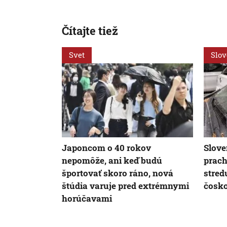
Čítajte tiež
Svet
Slo
Japoncom o 40 rokov
Slove
nepomôže, ani keď budú
prach
športovať skoro ráno, nová
stred
štúdia varuje pred extrémnymi
čosko
horúčavami