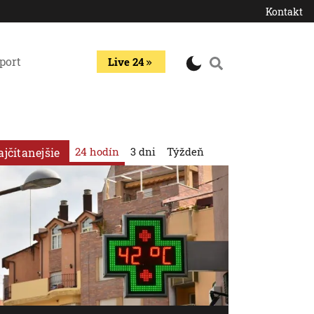
Kontakt
port
Live 24
24 hodín
3 dni
Týždeň
ajčítanejšie