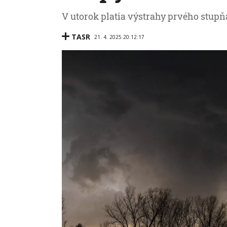
V utorok platia výstrahy prvého stupň
TASR
21. 4. 2025 20:12:17