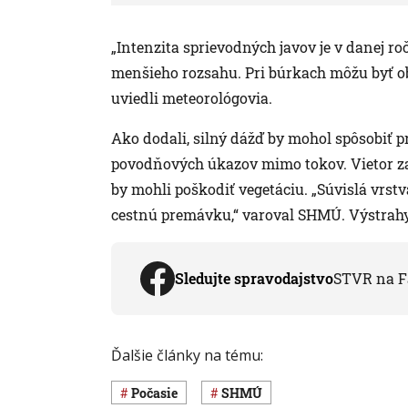
„Intenzita sprievodných javov je v danej ro
menšieho rozsahu. Pri búrkach môžu byť ob
uviedli meteorológovia.
Ako dodali, silný dážď by mohol spôsobiť 
povodňových úkazov mimo tokov. Vietor z
by mohli poškodiť vegetáciu. „Súvislá vr
cestnú premávku,“ varoval SHMÚ. Výstrahy p
Sledujte spravodajstvo
STVR na F
Ďalšie články na tému:
Počasie
SHMÚ