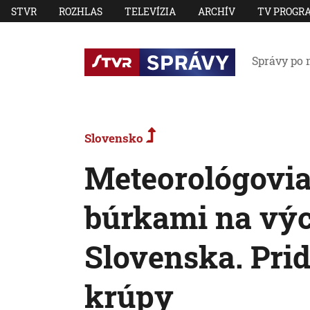
STVR
ROZHLAS
TELEVÍZIA
ARCHÍV
TV PROGR
Správy po 
Slovensko
Meteorológovia
búrkami na výc
Slovenska. Prid
krúpy