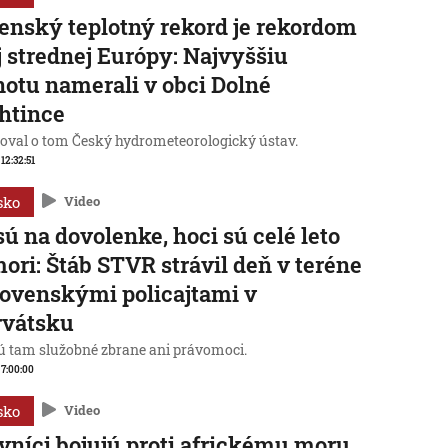
enský teplotný rekord je rekordom
j strednej Európy: Najvyššiu
otu namerali v obci Dolné
htince
oval o tom Český hydrometeorologický ústav.
 12:32:51
sko
Video
sú na dovolenke, hoci sú celé leto
mori: Štáb STVR strávil deň v teréne
lovenskými policajtami v
rvátsku
 tam služobné zbrane ani právomoci.
, 7:00:00
sko
Video
vníci bojujú proti africkému moru