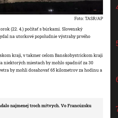
Foto: TASR/AP
orok (22. 4.) počítať s búrkami. Slovenský
ydal na utorkové popoludnie výstrahy prvého
vskom kraji, v takmer celom Banskobystrickom kraji
 Na niektorých miestach by mohlo spadnúť za 30
vetra by mohli dosahovať 65 kilometrov za hodinu a
iadalo najmenej troch mŕtvych. Vo Francúzsku