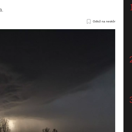
a.
Odlož na neskôr