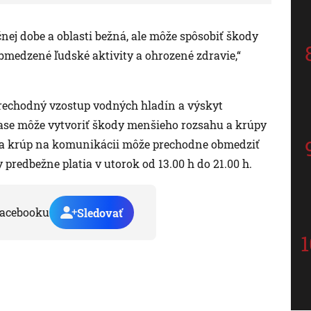
čnej dobe a oblasti bežná, ale môže spôsobiť škody
medzené ľudské aktivity a ohrozené zdravie,“
prechodný vzostup vodných hladín a výskyt
ase môže vytvoriť škody menšieho rozsahu a krúpy
stva krúp na komunikácii môže prechodne obmedziť
redbežne platia v utorok od 13.00 h do 21.00 h.
acebooku
Sledovať