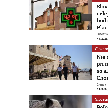
Slov
cele
hodn
Plac
Inform
7. 8. 2026,
Sloven
Nie 
pri 
so s
Cho
Nemajú
7. 8. 2026
Sloven
Poľo