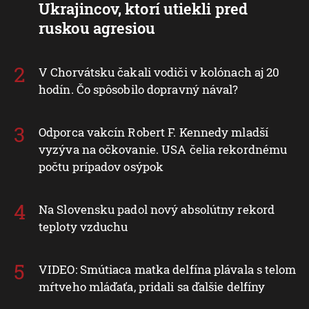
Ukrajincov, ktorí utiekli pred
ruskou agresiou
V Chorvátsku čakali vodiči v kolónach aj 20
hodín. Čo spôsobilo dopravný nával?
Odporca vakcín Robert F. Kennedy mladší
vyzýva na očkovanie. USA čelia rekordnému
počtu prípadov osýpok
Na Slovensku padol nový absolútny rekord
teploty vzduchu
VIDEO: Smútiaca matka delfína plávala s telom
mŕtveho mláďaťa, pridali sa ďalšie delfíny