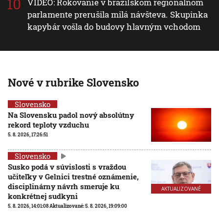
VIDEO: Rokovanie v brazílskom regionálnom
parlamente prerušila milá návšteva. Skupinka
kapybár vošla do budovy hlavným vchodom
Nové v rubrike Slovensko
Slovensko
Na Slovensku padol nový absolútny
rekord teploty vzduchu
5. 8. 2026, 17:26:51
Slovensko
Susko podá v súvislosti s vraždou
učiteľky v Gelnici trestné oznámenie,
disciplinárny návrh smeruje ku
AKTUALIZOVANÉ
konkrétnej sudkyni
5. 8. 2026, 14:01:08
Aktualizované:
5. 8. 2026, 19:09:00