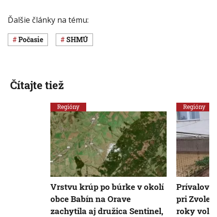
Ďalšie články na tému:
Počasie
SHMÚ
Čítajte tiež
Regióny
Regióny
Vrstvu krúp po búrke v okolí
Prívalový 
obce Babín na Orave
pri Zvolen
zachytila aj družica Sentinel,
roky vola