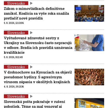
Slovensko
Zákon o mimovládkach definitívne
zanikol. Koalícia sa vyše roka snažila
pretlačiť nové pravidlá
5. 8. 2026, 12:13:06
Slovensko
Vyštudované zdravotné sestry z
Ukrajiny na Slovensku často nepracujú
v odbore. Brzdia ich pravidlá uznávania
kvalifikácie
5. 8. 2026, 8:12:45
Slovensko
V drobnochove na Kysuciach sa objavil
pseudomor hydiny. S agresívnym
vírusom zápasia v okolitých krajinách
4. 8. 2026, 19:13:36
Slovensko
Slovenská pošta pokračuje v rušení
pobočiek. Téme sa mal venovať aj