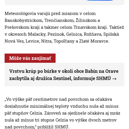
Meteorológovia varujú pred mrazom v celom
Banskobystrickom, Trenčianskom, Žilinskom a
Prešovskom kraji a takmer celom Trnavskom kraji. Taktiež
v okresoch Malacky, Pezinok, Gelnica, Rožňava, Spišská
Nová Ves, Levice, Nitra, Topoľčany a Zlaté Moravce.
Môže vás zaujímať
Vrstvu krúp po búrke v okolí obce Babín na Orave
zachytila aj družica Sentinel, informuje SHMÚ
„Vo výške päť centimetrov nad povrchom sa očakáva
dosiahnutie minimálnej teploty vzduchu nula až mínus
päť stupňov Celzia. Zároveň sa ojedinele očakáva aj mráz
nula až mínus tri stupne Celzia vo výške dvoch metrov
nad povrchom,“ priblížil SHMÚ.