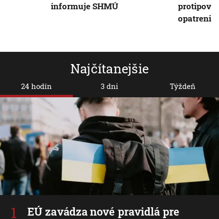
informuje SHMÚ
protipov
opatrenia
Najčítanejšie
24 hodín
3 dni
Týždeň
EÚ zavádza nové pravidlá pre