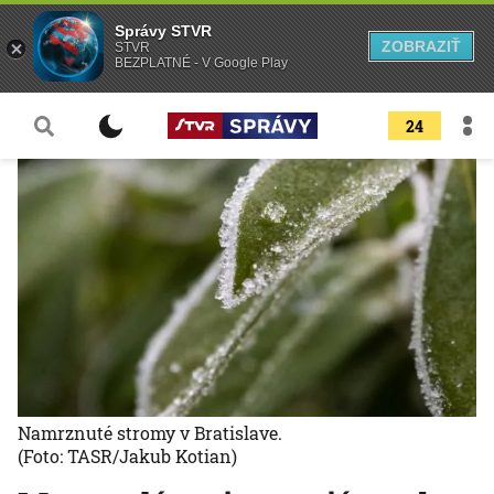
Správy STVR
ZOBRAZIŤ
STVR
BEZPLATNÉ - V Google Play
24
Namrznuté stromy v Bratislave.
(Foto: TASR/Jakub Kotian)