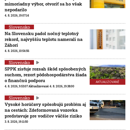
mimoriadny výbor, otvoriť sa ho však
nepodarilo
4. 8. 2026, 19:07:14
Slovensko
Na Slovensku padol nočný teplotný
rekord, najvyššiu teplotu namerali na
Záhorí
4. 8. 2026, 10:54:56
Slovensko
SPPK zisťuje rozsah škôd spôsobených
suchom, rezort pôdohospodárstva žiada
o finančnú podporu
AKTUALIZOVANÉ
4. 8. 2026, 9:53:07
Aktualizované:
4. 8. 2026, 19:38:00
Slovensko
Vysoké horúčavy spôsobujú problém aj
na cestách: Zdeformovaná vozovka
predstavuje pre vodičov väčšie riziko
3. 8. 2026, 19:11:50