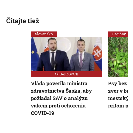
Čítajte tiež
Slovensko
Regióny
AKTUALIZOVANÉ
Vláda poverila ministra
Psy bez v
zdravotníctva Šaška, aby
zver v bra
požiadal SAV o analýzu
mestských
vakcín proti ochoreniu
pritom pla
COVID-19