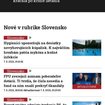
kráčala po krídle lietadla
Nové v rubrike Slovensko
Slovensko
Hygienici upozorňujú na desiatky
nevyhovujúcich kúpalísk. K najväčším
hrozbám patria mykóza a kožné
infekcie
7. 8. 2026, 19:10:36
Slovensko
FPU zverejnil zoznam poberateľov
dotácií. Tí tvrdia, že čísla nesedia a
fond sa ním snaží prekryť škandály
AKTUALIZOVANÉ
7. 8. 2026, 18:15:46
Aktualizované:
7. 8. 2026, 19:29:00
Slovensko
Rezort vnútra odmieta tvrdenia PS, že