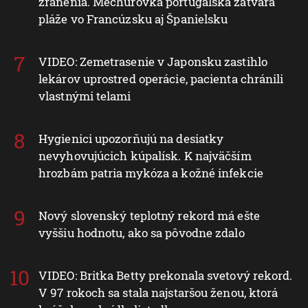
zranenia. Mechúrovka portugalská zatvára
pláže vo Francúzsku aj Španielsku
VIDEO: Zemetrasenie v Japonsku zastihlo
lekárov uprostred operácie, pacienta chránili
vlastnými telami
Hygienici upozorňujú na desiatky
nevyhovujúcich kúpalísk. K najväčším
hrozbám patria mykóza a kožné infekcie
Nový slovenský teplotný rekord má ešte
vyššiu hodnotu, ako sa pôvodne zdalo
VIDEO: Britka Betty prekonala svetový rekord.
V 97 rokoch sa stala najstaršou ženou, ktorá