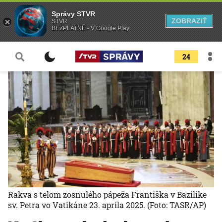
Správy STVR
ZOBRAZIŤ
STVR
BEZPLATNÉ - V Google Play
24
Rakva s telom zosnulého pápeža Františka v Bazilike
sv. Petra vo Vatikáne 23. apríla 2025.
(Foto: TASR/AP)