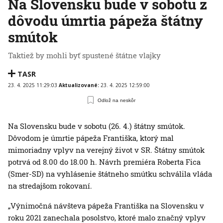
Na Slovensku bude v sobotu z
dôvodu úmrtia pápeža štátny
smútok
Taktiež by mohli byť spustené štátne vlajky
TASR
23. 4. 2025 11:29:03
Aktualizované:
23. 4. 2025 12:59:00
Odlož na neskôr
Na Slovensku bude v sobotu (26. 4.) štátny smútok.
Dôvodom je úmrtie pápeža Františka, ktorý mal
mimoriadny vplyv na verejný život v SR. Štátny smútok
potrvá od 8.00 do 18.00 h. Návrh premiéra Roberta Fica
(Smer-SD) na vyhlásenie štátneho smútku schválila vláda
na stredajšom rokovaní.
„Výnimočná návšteva pápeža Františka na Slovensku v
roku 2021 zanechala posolstvo, ktoré malo značný vplyv