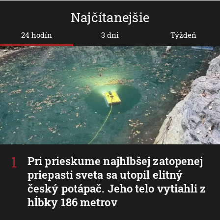
Najčítanejšie
24 hodín
3 dni
Týždeň
Pri prieskume najhlbšej zatopenej
priepasti sveta sa utopil elitný
český potápač. Jeho telo vytiahli z
hĺbky 186 metrov