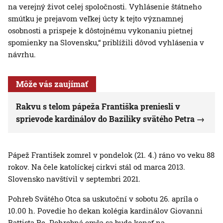
na verejný život celej spoločnosti. Vyhlásenie štátneho
smútku je prejavom veľkej úcty k tejto významnej
osobnosti a prispeje k dôstojnému vykonaniu pietnej
spomienky na Slovensku,“ priblížili dôvod vyhlásenia v
návrhu.
Môže vás zaujímať
Rakvu s telom pápeža Františka preniesli v
sprievode kardinálov do Baziliky svätého Petra
Pápež František zomrel v pondelok (21. 4.) ráno vo veku 88
rokov. Na čele katolíckej cirkvi stál od marca 2013.
Slovensko navštívil v septembri 2021.
Pohreb Svätého Otca sa uskutoční v sobotu 26. apríla o
10.00 h. Povedie ho dekan kolégia kardinálov Giovanni
Battista Re. Pohrebná omša sa bude konať na