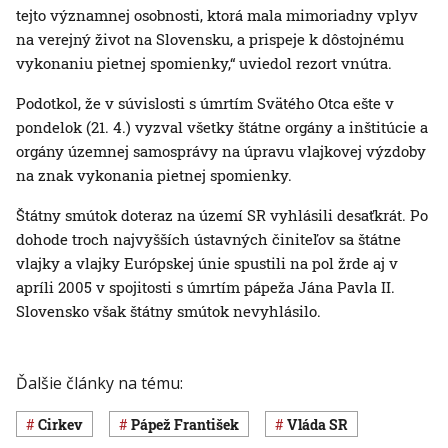
tejto významnej osobnosti, ktorá mala mimoriadny vplyv
na verejný život na Slovensku, a prispeje k dôstojnému
vykonaniu pietnej spomienky,“ uviedol rezort vnútra.
Podotkol, že v súvislosti s úmrtím Svätého Otca ešte v
pondelok (21. 4.) vyzval všetky štátne orgány a inštitúcie a
orgány územnej samosprávy na úpravu vlajkovej výzdoby
na znak vykonania pietnej spomienky.
Štátny smútok doteraz na území SR vyhlásili desaťkrát. Po
dohode troch najvyšších ústavných činiteľov sa štátne
vlajky a vlajky Európskej únie spustili na pol žrde aj v
apríli 2005 v spojitosti s úmrtím pápeža Jána Pavla II.
Slovensko však štátny smútok nevyhlásilo.
Ďalšie články na tému:
cirkev
pápež František
vláda SR