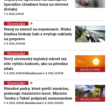
špeciálne chladiace boxy na ulovené
diviaky
7. 8. 2026, 6:00:00
Slovensko
Dunaj sa zmenil na nepoznanie. Nízka
hladina blokuje lode a zvyšuje náklady
na prepravu
6. 8. 2026, 19:09:48
Slovensko
Nový slovenský teplotný rekord má
ešte vyššiu hodnotu, ako sa pôvodne
zdalo
AKTUALIZOVANÉ
6. 8. 2026, 14:59:28
Aktualizované:
6. 8. 2026, 16:57:00
Slovensko
Národné parky, ktoré prešli zonáciou,
preberajú vlastníctvo lesov. Ministri
Taraba a Takáč podpísali memorandum
AKTUALIZOVANÉ
6. 8. 2026, 13:53:32
Aktualizované:
6. 8. 2026, 19:04:00