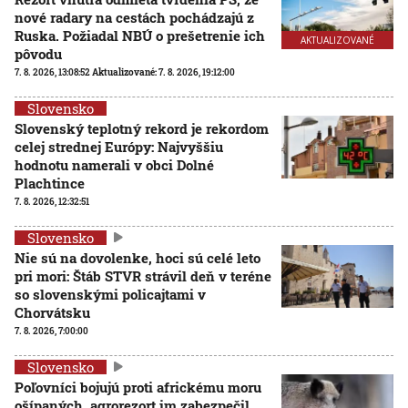
nové radary na cestách pochádzajú z
Ruska. Požiadal NBÚ o prešetrenie ich
AKTUALIZOVANÉ
pôvodu
7. 8. 2026, 13:08:52
Aktualizované:
7. 8. 2026, 19:12:00
Slovensko
Slovenský teplotný rekord je rekordom
celej strednej Európy: Najvyššiu
hodnotu namerali v obci Dolné
Plachtince
7. 8. 2026, 12:32:51
Slovensko
Nie sú na dovolenke, hoci sú celé leto
pri mori: Štáb STVR strávil deň v teréne
so slovenskými policajtami v
Chorvátsku
7. 8. 2026, 7:00:00
Slovensko
Poľovníci bojujú proti africkému moru
ošípaných, agrorezort im zabezpečil