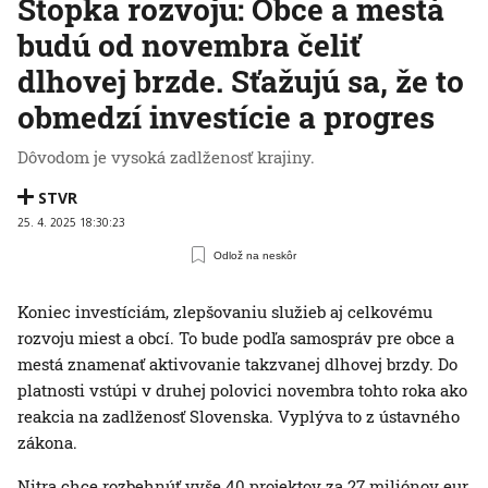
Stopka rozvoju: Obce a mestá
budú od novembra čeliť
dlhovej brzde. Sťažujú sa, že to
obmedzí investície a progres
Dôvodom je vysoká zadlženosť krajiny.
STVR
25. 4. 2025 18:30:23
Odlož na neskôr
Koniec investíciám, zlepšovaniu služieb aj celkovému
rozvoju miest a obcí. To bude podľa samospráv pre obce a
mestá znamenať aktivovanie takzvanej dlhovej brzdy. Do
platnosti vstúpi v druhej polovici novembra tohto roka ako
reakcia na zadlženosť Slovenska. Vyplýva to z ústavného
zákona.
Nitra chce rozbehnúť vyše 40 projektov za 27 miliónov eur