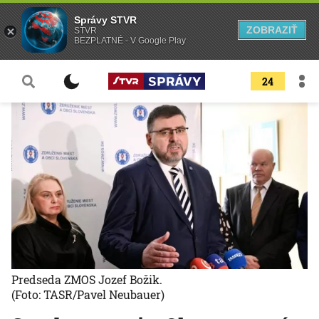
Správy STVR
ZOBRAZIŤ
STVR
BEZPLATNÉ - V Google Play
24
Predseda ZMOS Jozef Božik.
(Foto: TASR/Pavel Neubauer)