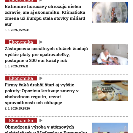
Extrémne horúčavy ohrozujú nielen
zdravie, ale aj ekonomiku. Klimatická
zmena už Európu stála stovky miliárd
eur
8. 8. 2026, 15:25:38
Ekonomika
Zástupcovia sociálnych služieb žiadajú
vyššie platy pre opatrovateľky,
postupne o 200 eur každý rok
8. 8. 2026, 13:37:11
Ekonomika
Firmy čaká drahší štart aj vyššie
pokuty: Opozícia kritizuje zmeny v
obchodnom registri, rezort
spravodlivosti ich obhajuje
7. 8. 2026, 19:25:26
Ekonomika
Obmedzená výroba v atómových
elektrárňach v Maďarsku a Rumunsku