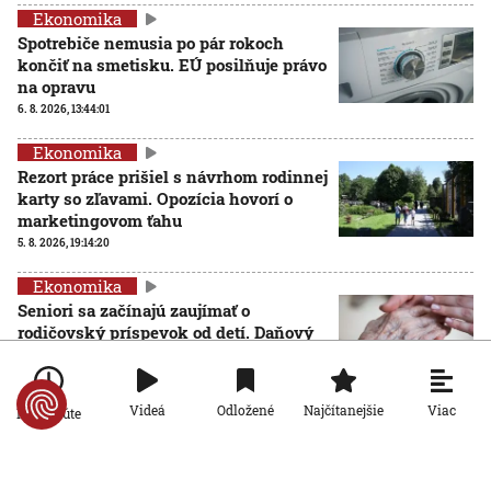
Ekonomika
Spotrebiče nemusia po pár rokoch
končiť na smetisku. EÚ posilňuje právo
na opravu
6. 8. 2026, 13:44:01
Ekonomika
Rezort práce prišiel s návrhom rodinnej
karty so zľavami. Opozícia hovorí o
marketingovom ťahu
5. 8. 2026, 19:14:20
Ekonomika
Seniori sa začínajú zaujímať o
rodičovský príspevok od detí. Daňový
úrad ani Sociálna poisťovňa im
informácie nedajú
5. 8. 2026, 19:08:24
Viac
Videá
Odložené
Najčítanejšie
Po minúte
Ekonomika
Na Slovensku zarastá 300-tisíc hektárov pôdy.