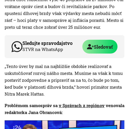
vrátane opráv ciest a budov či revitalizácie parkov. Po
spustení dlhovej brzdy však výdavky mesta nebudú môcť
rásť – hoci platy v samospráve aj inflácia porastú. Mesto si
preto už teraz chce zobrať úver 25 miliónov eur.
Sledujte spravodajstvo
Sledovať
STVR na WhatsApp
„Tento úver by mal na najbližšie obdobie realizovať a
uskutočňovať rozvoj nášho mesta. Musíme sa však k tomu
postaviť zodpovedne a pripraviť sa na to, čo bude po tom,
keď bude v platnosti dlhová brzda,“ hovorí primátor mesta
Nitra Marek Hattas.
Problémom samospráv sa
v Správach z regiónov
venovala
redaktorka Jana Obrancová: