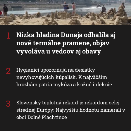
Nízka hladina Dunaja odhalila aj
nové termálne pramene, objav
vyvoláva u vedcov aj obavy
Hygienici upozorňujú na desiatky
nevyhovujúcich kúpalísk. K najväčším
hrozbám patria mykóza a kožné infekcie
Slovenský teplotný rekord je rekordom celej
strednej Európy: Najvyššiu hodnotu namerali v
obci Dolné Plachtince