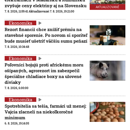
zvyšuje ceny elektriny aj na Slovensku
AKTUALIZOVANÉ
7. 8. 2026, 11:59:41
Aktualizované:
7. 8. 2026, 19:21:00
Ekonomika
Rezort financií chce znížiť prémiu na
stavebné sporenie. Po novom si sporiteľ
bude musieť ušetriť väčšiu sumu peňazí
7. 8. 2026, 10:34:48
Ekonomika
Poľovníci bojujú proti africkému moru
ošípaných, agrorezort im zabezpečil
špeciálne chladiace boxy na ulovené
diviaky
7. 8. 2026, 6:00:00
Ekonomika
Spotrebitelia sa tešia, farmári už menej:
Vajcia zlacneli na niekoľkoročné
minimum
6. 8. 2026, 19:14:05