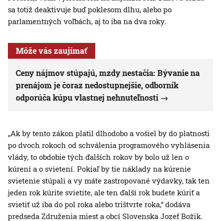
sa totiž deaktivuje buď poklesom dlhu, alebo po
parlamentných voľbách, aj to iba na dva roky.
Môže vás zaujímať
Ceny nájmov stúpajú, mzdy nestačia: Bývanie na
prenájom je čoraz nedostupnejšie, odborník
odporúča kúpu vlastnej nehnuteľnosti
„Ak by tento zákon platil dlhodobo a vošiel by do platnosti
po dvoch rokoch od schválenia programového vyhlásenia
vlády, to obdobie tých ďalších rokov by bolo už len o
kúrení a o svietení. Pokiaľ by tie náklady na kúrenie
svietenie stúpali a vy máte zastropované výdavky, tak ten
jeden rok kúrite svietite, ale ten ďalší rok budete kúriť a
svietiť už iba do pol roka alebo trištvrte roka,“ dodáva
predseda Združenia miest a obcí Slovenska Jozef Božik.