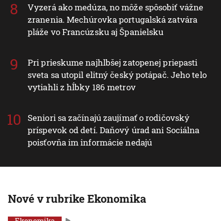
Vyzerá ako medúza, no môže spôsobiť vážne
zranenia. Mechúrovka portugalská zatvára
pláže vo Francúzsku aj Španielsku
Pri prieskume najhlbšej zatopenej priepasti
sveta sa utopil elitný český potápač. Jeho telo
vytiahli z hĺbky 186 metrov
Seniori sa začínajú zaujímať o rodičovský
príspevok od detí. Daňový úrad ani Sociálna
poisťovňa im informácie nedajú
Nové v rubrike Ekonomika
Ekonomika