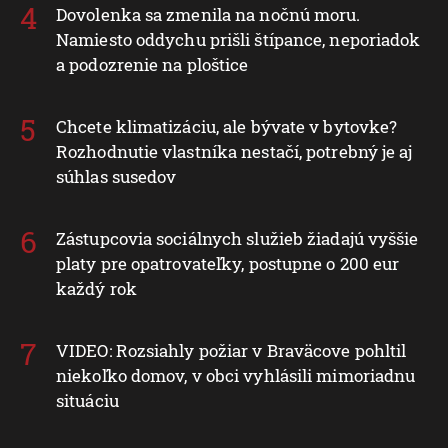
Dovolenka sa zmenila na nočnú moru.
Namiesto oddychu prišli štípance, neporiadok
a podozrenie na ploštice
Chcete klimatizáciu, ale bývate v bytovke?
Rozhodnutie vlastníka nestačí, potrebný je aj
súhlas susedov
Zástupcovia sociálnych služieb žiadajú vyššie
platy pre opatrovateľky, postupne o 200 eur
každý rok
VIDEO: Rozsiahly požiar v Braväcove pohltil
niekoľko domov, v obci vyhlásili mimoriadnu
situáciu