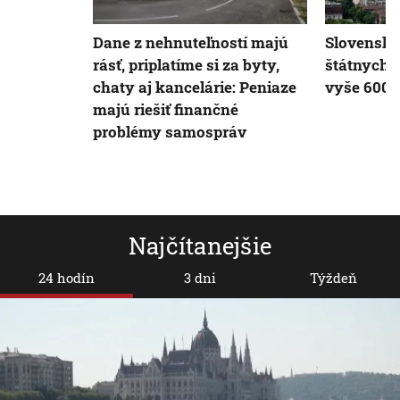
Dane z nehnuteľností majú
Slovensko 
rásť, priplatíme si za byty,
štátnych 
chaty aj kancelárie: Peniaze
vyše 600 
majú riešiť finančné
problémy samospráv
Najčítanejšie
24 hodín
3 dni
Týždeň