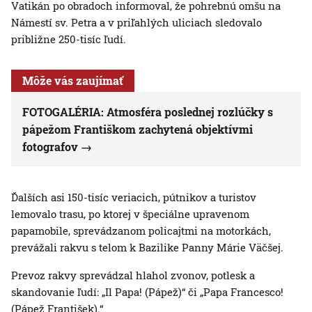
Vatikán po obradoch informoval, že pohrebnú omšu na
Námestí sv. Petra a v priľahlých uliciach sledovalo
približne 250-tisíc ľudí.
Môže vás zaujímať
FOTOGALÉRIA: Atmosféra poslednej rozlúčky s
pápežom Františkom zachytená objektívmi
fotografov
Ďalších asi 150-tisíc veriacich, pútnikov a turistov
lemovalo trasu, po ktorej v špeciálne upravenom
papamobile, sprevádzanom policajtmi na motorkách,
prevážali rakvu s telom k Bazilike Panny Márie Väčšej.
Prevoz rakvy sprevádzal hlahol zvonov, potlesk a
skandovanie ľudí: „Il Papa! (Pápež)“ či „Papa Francesco!
(Pápež František).“