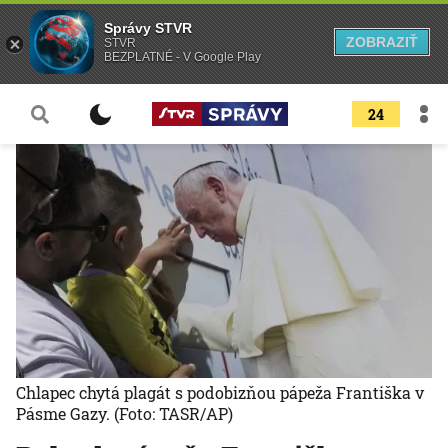
Správy STVR
ZOBRAZIŤ
STVR
BEZPLATNÉ - V Google Play
24
Chlapec chytá plagát s podobizňou pápeža Františka v
Pásme Gazy.
(Foto: TASR/AP)