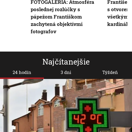
FOTOGALÉRIA: Atmosféra
František
poslednej rozlúčky s
s otvoren
pápežom Františkom
všetkým. P
zachytená objektívmi
kardinál B
fotografov
Najčítanejšie
24 hodín
3 dni
Týždeň