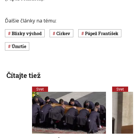
Ďalšie články na tému:
Blízky východ
cirkev
pápež František
úmrtie
Čítajte tiež
Svet
Svet