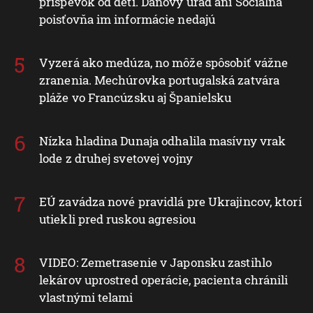
príspevok od detí. Daňový úrad ani Sociálna
poisťovňa im informácie nedajú
Vyzerá ako medúza, no môže spôsobiť vážne
zranenia. Mechúrovka portugalská zatvára
pláže vo Francúzsku aj Španielsku
Nízka hladina Dunaja odhalila masívny vrak
lode z druhej svetovej vojny
EÚ zavádza nové pravidlá pre Ukrajincov, ktorí
utiekli pred ruskou agresiou
VIDEO: Zemetrasenie v Japonsku zastihlo
lekárov uprostred operácie, pacienta chránili
vlastnými telami