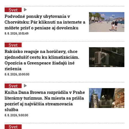
Svet
Podvodné ponuky ubytovania v
Chorvátsku: Pár kliknutí na internete a
môžete prísť o peniaze aj dovolenku
8. 8. 2026, 10:51:49
Svet
Rakúsko reaguje na horúčavy, chce
zjednodušiť cestu ku klimatizáciám.
Opozícia a Greenpeace žiadajú iné
riešenia
8. 8. 2026, 10:00:00
Svet
Kniha Dana Browna rozprúdila v Prahe
literárny turizmus. Na miesta sa prišla
pozrieť aj najväčšia streamovacia
služba
8. 8. 2026, 9:00:00
Svet