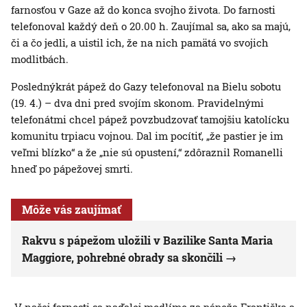
farnosťou v Gaze až do konca svojho života. Do farnosti
telefonoval každý deň o 20.00 h. Zaujímal sa, ako sa majú,
či a čo jedli, a uistil ich, že na nich pamätá vo svojich
modlitbách.
Poslednýkrát pápež do Gazy telefonoval na Bielu sobotu
(19. 4.) – dva dni pred svojím skonom. Pravidelnými
telefonátmi chcel pápež povzbudzovať tamojšiu katolícku
komunitu trpiacu vojnou. Dal im pocítiť, „že pastier je im
veľmi blízko“ a že „nie sú opustení,“ zdôraznil Romanelli
hneď po pápežovej smrti.
Môže vás zaujímať
Rakvu s pápežom uložili v Bazilike Santa Maria
Maggiore, pohrebné obrady sa skončili