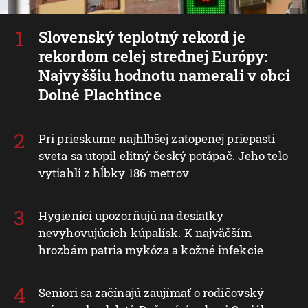
Slovenský teplotný rekord je
rekordom celej strednej Európy:
Najvyššiu hodnotu namerali v obci
Dolné Plachtince
Pri prieskume najhlbšej zatopenej priepasti
sveta sa utopil elitný český potápač. Jeho telo
vytiahli z hĺbky 186 metrov
Hygienici upozorňujú na desiatky
nevyhovujúcich kúpalísk. K najväčším
hrozbám patria mykóza a kožné infekcie
Seniori sa začínajú zaujímať o rodičovský