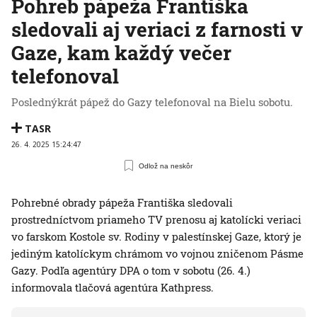
Pohreb pápeža Františka
sledovali aj veriaci z farnosti v
Gaze, kam každý večer
telefonoval
Poslednýkrát pápež do Gazy telefonoval na Bielu sobotu.
TASR
26. 4. 2025 15:24:47
Odlož na neskôr
Pohrebné obrady pápeža Františka sledovali
prostredníctvom priameho TV prenosu aj katolícki veriaci
vo farskom Kostole sv. Rodiny v palestínskej Gaze, ktorý je
jediným katolíckym chrámom vo vojnou zničenom Pásme
Gazy. Podľa agentúry DPA o tom v sobotu (26. 4.)
informovala tlačová agentúra Kathpress.