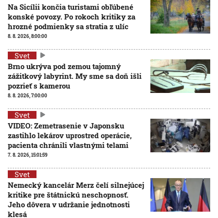
Na Sicílii končia turistami obľúbené
konské povozy. Po rokoch kritiky za
hrozné podmienky sa stratia z ulíc
8. 8. 2026, 8:00:00
Svet
Brno ukrýva pod zemou tajomný
zážitkový labyrint. My sme sa doň išli
pozrieť s kamerou
8. 8. 2026, 7:00:00
Svet
VIDEO: Zemetrasenie v Japonsku
zastihlo lekárov uprostred operácie,
pacienta chránili vlastnými telami
7. 8. 2026, 15:01:59
Svet
Nemecký kancelár Merz čelí silnejúcej
kritike pre štátnickú neschopnosť.
Jeho dôvera v udržanie jednotnosti
klesá