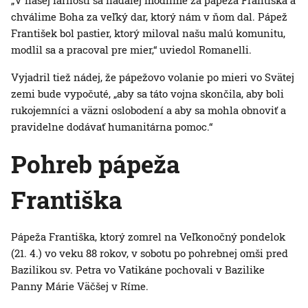
„V našej farnosti sa naďalej modlíme za pápeža Františka a
chválime Boha za veľký dar, ktorý nám v ňom dal. Pápež
František bol pastier, ktorý miloval našu malú komunitu,
modlil sa a pracoval pre mier,“ uviedol Romanelli.
Vyjadril tiež nádej, že pápežovo volanie po mieri vo Svätej
zemi bude vypočuté, „aby sa táto vojna skončila, aby boli
rukojemníci a väzni oslobodení a aby sa mohla obnoviť a
pravidelne dodávať humanitárna pomoc.“
Pohreb pápeža
Františka
Pápeža Františka, ktorý zomrel na Veľkonočný pondelok
(21. 4.) vo veku 88 rokov, v sobotu po pohrebnej omši pred
Bazilikou sv. Petra vo Vatikáne pochovali v Bazilike
Panny Márie Väčšej v Ríme.