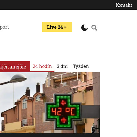
Kontakt
port
Live 24
24 hodín
3 dni
Týždeň
ajčítanejšie