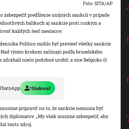
Foto: SITA/AP
ko zabezpečiť predĺženie unijných sankcií v prípade
dnotlivých balíkoch aj sankcie proti ruským a
žovať každých šesť mesiacov.
denníka Politico mohlo byť previesť všetky sankcie
. Nad týmto krokom začínajú podľa bruselského
z zdráhali niečo podobné urobiť, a síce Belgicko či
WhatsApp
Sledovať
a musíme pripraviť na to, že sankcie nemusia byť
jných diplomatov. „My však musíme zabezpečiť, aby
dal tento zdroj.