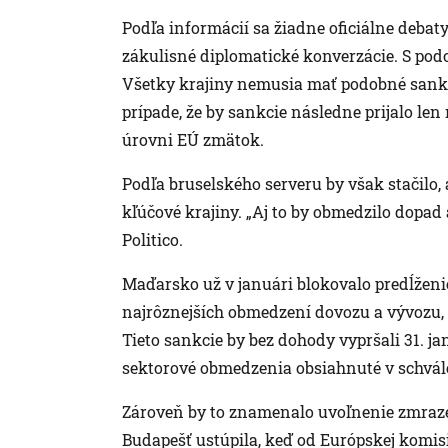
Podľa informácií sa žiadne oficiálne debaty
zákulisné diplomatické konverzácie. S po
Všetky krajiny nemusia mať podobné sank
prípade, že by sankcie následne prijalo le
úrovni EÚ zmätok.
Podľa bruselského serveru by však stačilo, 
kľúčové krajiny. „Aj to by obmedzilo dopa
Politico.
Maďarsko už v januári blokovalo predĺženi
najrôznejších obmedzení dovozu a vývozu, 
Tieto sankcie by bez dohody vypršali 31. jan
sektorové obmedzenia obsiahnuté v schvál
Zároveň by to znamenalo uvoľnenie zmraze
Budapešť ustúpila, keď od Európskej komisi