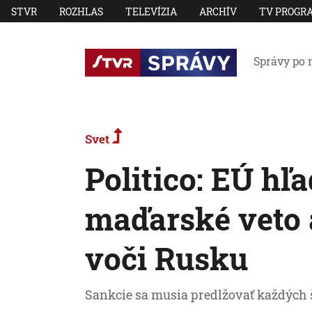
STVR
ROZHLAS
TELEVÍZIA
ARCHÍV
TV PROGR
Správy po 
Svet
Politico: EÚ hľa
maďarské veto a
voči Rusku
Sankcie sa musia predlžovať každých 