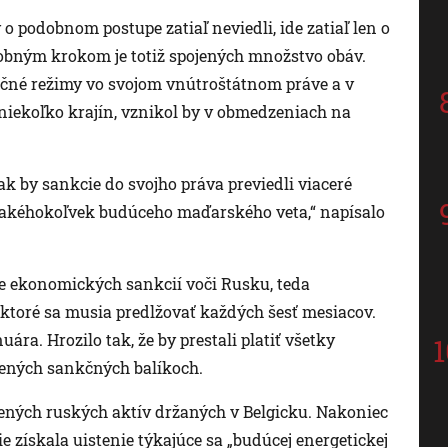
 o podobnom postupe zatiaľ neviedli, ide zatiaľ len o
dobným krokom je totiž spojených množstvo obáv.
čné režimy vo svojom vnútroštátnom práve a v
n niekoľko krajín, vznikol by v obmedzeniach na
ak by sankcie do svojho práva previedli viaceré
d akéhokoľvek budúceho maďarského veta,“ napísalo
e ekonomických sankcií voči Rusku, teda
ktoré sa musia predlžovať každých šesť mesiacov.
uára. Hrozilo tak, že by prestali platiť všetky
ených sankčných balíkoch.
ných ruských aktív držaných v Belgicku. Nakoniec
e získala uistenie týkajúce sa „budúcej energetickej