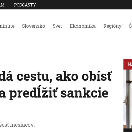
AM
PODCASTY
minúte
Slovensko
Svet
Ekonomika
Regióny
Š
N
dá cestu, ako obísť
 predĺžiť sankcie
šesť mesiacov.