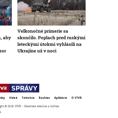
AK
Veľkonočné prímerie sa
Vládna TISZ
á, aby
skončilo. Poplach pred ruskými
kandidáta n
leteckými útokmi vyhlásili na
maďarského 
kor
Ukrajine už v noci
zvolenie sa
týždeň
kty
Videá
Televízia
Rozhlas
Aplikácie
O STVR
ght © 2026 STVR – Slovenská televízia a rozhlas
s