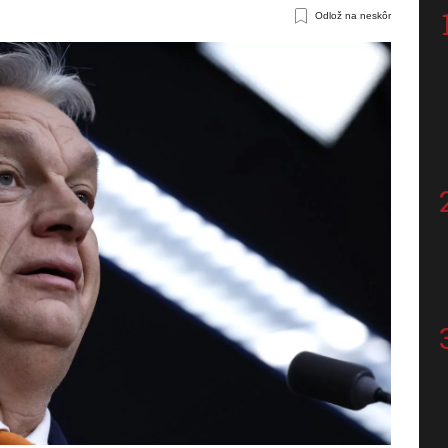
Odlož na neskôr