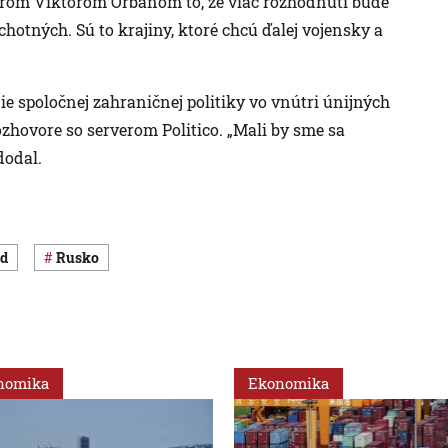
rom Viktorom Orbánom to, že viac rozhodnutí bude
hotných. Sú to krajiny, ktoré chcú ďalej vojensky a
e spoločnej zahraničnej politiky vo vnútri únijných
ozhovore so serverom Politico. „Mali by sme sa
dodal.
od
Rusko
nomika
Ekonomika