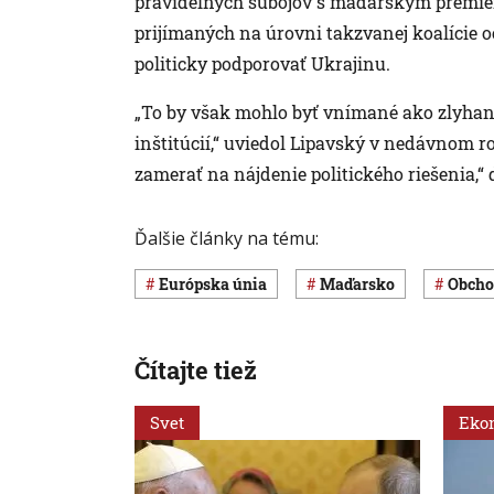
pravidelných súbojov s maďarským premié
prijímaných na úrovni takzvanej koalície oc
politicky podporovať Ukrajinu.
„To by však mohlo byť vnímané ako zlyhani
inštitúcií,“ uviedol Lipavský v nedávnom r
zamerať na nájdenie politického riešenia,“ 
Ďalšie články na tému:
Európska únia
Maďarsko
obch
Čítajte tiež
Svet
Eko