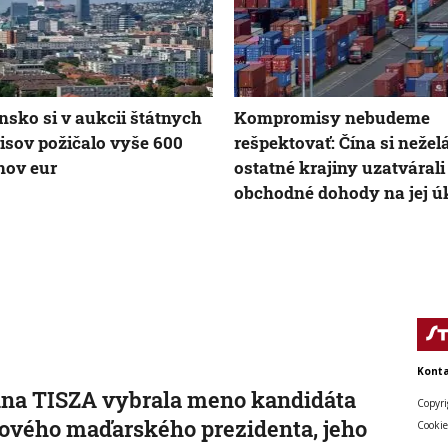
nsko si v aukcii štátnych
Kompromisy nebudeme
isov požičalo vyše 600
rešpektovať: Čína si nežel
nov eur
ostatné krajiny uzatvárali
obchodné dohody na jej ú
Konta
na TISZA vybrala meno kandidáta
Copyri
ového maďarského prezidenta, jeho
Cookie