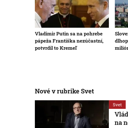
Vladimir Putin sa na pohrebe
Slove
pápeža Františka nezúčastní,
dlhop
potvrdil to Kremeľ
milió
Nové v rubrike Svet
Svet
Vlád
na n