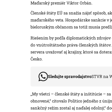
Maďarský premiér Viktor Orbán.
Členské štáty EÚ sa snažia nájsť spôsob, a
maďarského veta. Hospodárske sankcie v je
bieloruským občanom sa totiž musia predl
Riešením by podľa diplomatických zdrojov 
do vnútroštátneho práva členských štátov
servera uvažovať aj krajiny, ktoré sa dotera
Česko.
Sledujte spravodajstvo
STVR na 
„My všetci – členské štáty a inštitúcie – s
obnovené,“ citovalo Politico jedného z úni
sankčný režim zostal aj naďalej odolný,“ do