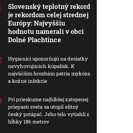
Slovenský teplotný rekord
je rekordom celej strednej
Európy: Najvyššiu
hodnotu namerali v obci
Dolné Plachtince
Hygienici upozorňujú na desiatky
nevyhovujúcich kúpalísk. K
najväčším hrozbám patria mykóza
a kožné infekcie
Pri prieskume najhlbšej zatopenej
priepasti sveta sa utopil elitný
český potápač. Jeho telo vytiahli z
hĺbky 186 metrov