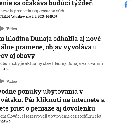
enie sa očakáva budúci týždeň
 bývalý predseda najvyššieho súdu.
 13:51:54
Aktualizované:
8. 8. 2026, 14:49:00
Video
a hladina Dunaja odhalila aj nové
álne pramene, objav vyvoláva u
ov aj obavy
odborníčky je aktuálny stav hladiny Dunaja varovaním.
 11:30:31
Video
vodné ponuky ubytovania v
vátsku: Pár kliknutí na internete a
te prísť o peniaze aj dovolenku
ní Slováci si rezervovali ubytovanie cez sociálnu sieť.
 10:51:49