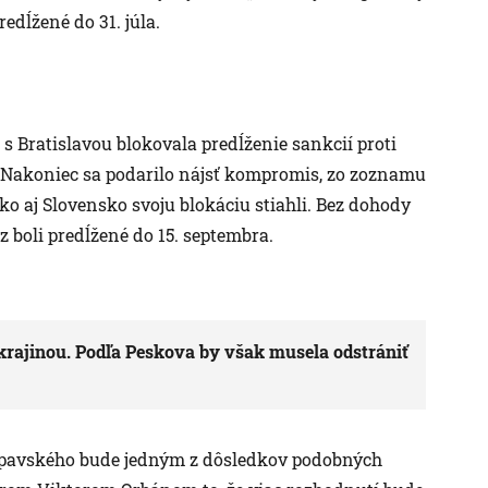
edĺžené do 31. júla.
 Bratislavou blokovala predĺženie sankcií proti
Nakoniec sa podarilo nájsť kompromis, zo zoznamu
o aj Slovensko svoju blokáciu stiahli. Bez dohody
z boli predĺžené do 15. septembra.
Ukrajinou. Podľa Peskova by však musela odstrániť
Lipavského bude jedným z dôsledkov podobných