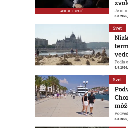
zvol
Je ním
AKTUALIZOVANÉ
8. 8. 2026,
Svet
Nízk
term
vedc
Podľa 
8. 8. 2026,
Svet
Pod
Chor
môže
Podvede
8. 8. 2026,