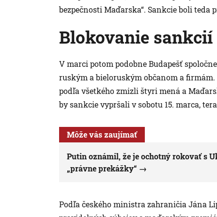
bezpečnosti Maďarska“. Sankcie boli teda pr
Blokovanie sankcií
V marci potom podobne Budapešť spoločne s
ruským a bieloruským občanom a firmám. 
podľa všetkého zmizli štyri mená a Maďarsk
by sankcie vypršali v sobotu 15. marca, tera
Môže vás zaujímať
Putin oznámil, že je ochotný rokovať s 
„právne prekážky“
Podľa českého ministra zahraničia Jána 