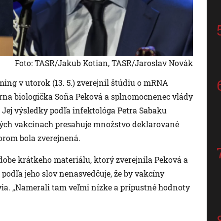
Foto: TASR/Jakub Kotian, TASR/Jaroslav Novák
ng v utorok (13. 5.) zverejnil štúdiu o mRNA
rna biologička Soňa Peková a splnomocnenec vlády
 Jej výsledky podľa infektológa Petra Sabaku
ných vakcínach presahuje množstvo deklarované
orom bola zverejnená.
odobe krátkeho materiálu, ktorý zverejnila Peková a
podľa jeho slov nenasvedčuje, že by vakcíny
ia. „Namerali tam veľmi nízke a prípustné hodnoty