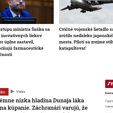
stupu ministra Šaška sa
Cvičné vojenské lietadlo s
 inovatívnych liekov
zrútilo neďaleko japonsk
r úplne zastavil,
mesta. Piloti sa zrejme stih
rňujú farmaceutické
katapultovať
čnosti
sko
Video
Konta
émne nízka hladina Dunaja láka
Copyri
 na kúpanie. Záchranári varujú, že
Cookie