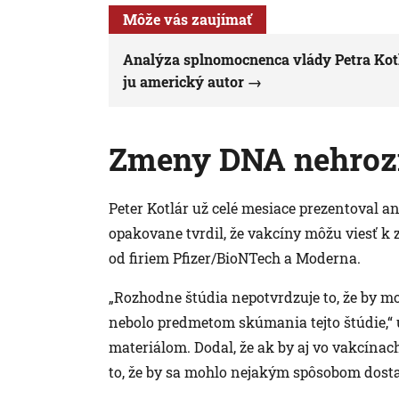
Môže vás zaujímať
Analýza splnomocnenca vlády Petra Kotl
ju americký autor
Zmeny DNA nehroz
Peter Kotlár už celé mesiace prezentoval an
opakovane tvrdil, že vakcíny môžu viesť 
od firiem Pfizer/BioNTech a Moderna.
„Rozhodne štúdia nepotvrdzuje to, že by m
nebolo predmetom skúmania tejto štúdie,“ 
materiálom. Dodal, že ak by aj vo vakcína
to, že by sa mohlo nejakým spôsobom dosta