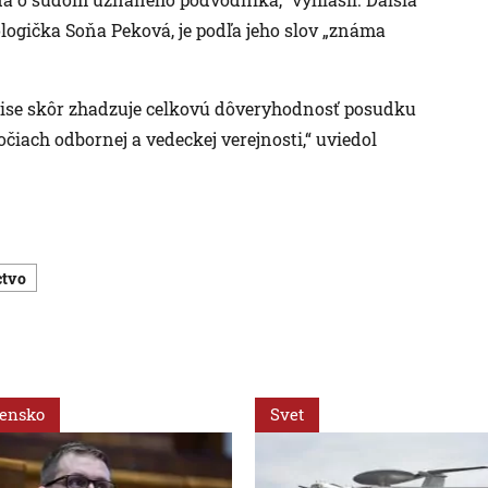
logička Soňa Peková, je podľa jeho slov „známa
pise skôr zhadzuje celkovú dôveryhodnosť posudku
čiach odbornej a vedeckej verejnosti,“ uviedol
ctvo
vensko
Svet