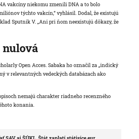
RNA vakcíny niekomu zmenili DNA a to bolo
iónov týchto vakcín,“ vyhlásil. Dodal, že existujú
klad Sputnik V. „Ani pri ňom neexistujú dôkazy, že
 nulová
cholarly Open Acces. Sabaka ho označil za „indický
vaný v relevantných vedeckých databázach ako
sopisoch nemajú charakter riadneho recenzného
kéhoto konania.
SAV aj ŠÚKL. Štát zaplatí státisíce eur,