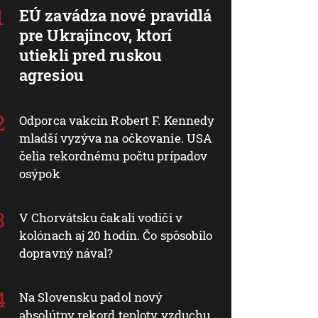
EÚ zavádza nové pravidlá
pre Ukrajincov, ktorí
utiekli pred ruskou
agresiou
Odporca vakcín Robert F. Kennedy
mladší vyzýva na očkovanie. USA
čelia rekordnému počtu prípadov
osýpok
V Chorvátsku čakali vodiči v
kolónach aj 20 hodín. Čo spôsobilo
dopravný nával?
Na Slovensku padol nový
absolútny rekord teploty vzduchu