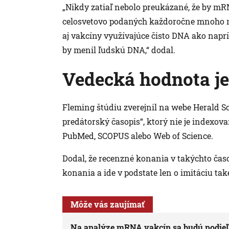
„Nikdy zatiaľ nebolo preukázané, že by m
celosvetovo podaných každoročne mnoho mil
aj vakcíny využívajúce čisto DNA ako naprí
by menil ľudskú DNA,“ dodal.
Vedecká hodnota je
Fleming štúdiu zverejnil na webe Herald S
predátorský časopis“, ktorý nie je indexo
PubMed, SCOPUS alebo Web of Science.
Dodal, že recenzné konania v takýchto ča
konania a ide v podstate len o imitáciu ta
Môže vás zaujímať
Na analýze mRNA vakcín sa budú podieľať 