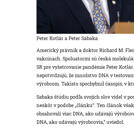
Peter Kotlár a Peter Sabaka
Americký právnik a doktor Richard M. Flemi
vakcínach. Spoluatormi sú česká molekulá
SR pre vyšetrovanie pandémie Peter Kotlár.
nepotvrdzujú, že množstvo DNA v testova
výrobcom. Takisto spochybnil časopis, v kt
Sabaka štúdiu podľa svojich slov videl v p
neskôr v podobe „článku“. Ten článok však 
obsahovali viac DNA, ako udávajú výrobcov
DNA, ako udávajú výrobcovia,“ uviedol.