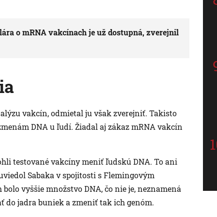
ára o mRNA vakcínach je už dostupná, zverejnil
ia
alýzu vakcín, odmietal ju však zverejniť. Takisto
k zmenám DNA u ľudí. Žiadal aj zákaz mRNA vakcín
ohli testované vakcíny meniť ľudskú DNA. To ani
uviedol Sabaka v spojitosti s Flemingovým
ch bolo vyššie množstvo DNA, čo nie je, neznamená
ť do jadra buniek a zmeniť tak ich genóm.