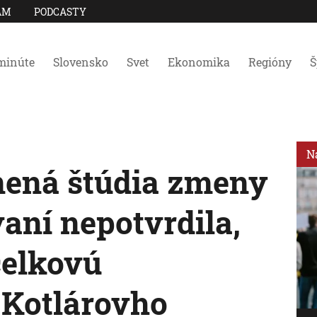
AM
PODCASTY
minúte
Slovensko
Svet
Ekonomika
Regióny
Š
N
nená štúdia zmeny
aní nepotvrdila,
celkovú
 Kotlárovho