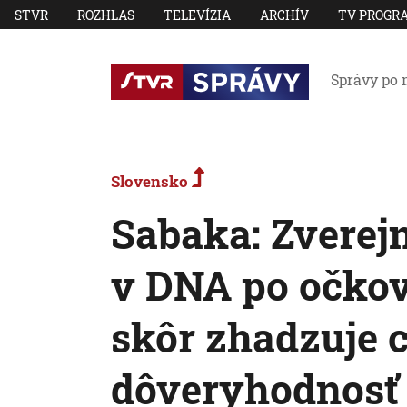
STVR
ROZHLAS
TELEVÍZIA
ARCHÍV
TV PROGR
Správy po 
Slovensko
Sabaka: Zverej
v DNA po očkov
skôr zhadzuje 
dôveryhodnosť