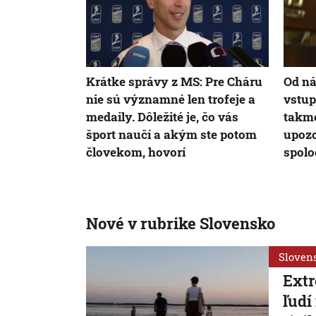
Krátke správy z MS: Pre Cháru
Od ná
nie sú významné len trofeje a
vstup
medaily. Dôležité je, čo vás
takme
šport naučí a akým ste potom
upozo
človekom, hovorí
spolo
Nové v rubrike Slovensko
Sloven
Extr
ľudí