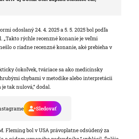
rmi odoslaný 24. 4. 2025 a 5. 5. 2025 bol podľa
il. „Takto rýchle recenzné konanie je veľmi
nešlo o riadne recenzné konanie, aké prebieha v
kticky čokoľvek, tváriace sa ako medicínsky
hrubými chybami v metodike alebo interpretácii
je tak nulová,“ dodal.
nstagrame
Sledovať
 M. Fleming bol v USA právoplatne odsúdený za
teda o súdom uznaného podvodníka,“ vyhlásil. Ďalšia