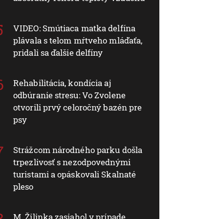
VIDEO: Smútiaca matka delfína
plávala s telom mŕtveho mláďaťa,
pridali sa ďalšie delfíny
Rehabilitácia, kondícia aj
odbúranie stresu: Vo Zvolene
otvorili prvý celoročný bazén pre
psy
Strážcom národného parku došla
trpezlivosť s nezodpovednými
turistami a opáskovali Skalnaté
pleso
M. Žilinka zasiahol v prípade