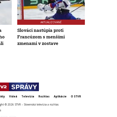
AKTUALIZOVANÉ
AK
a
Slováci nastúpia proti
Nemeckí a šv
ého
Francúzom s menšími
zadržali tro
li
zmenami v zostave
podozrivých
kty
Videá
Televízia
Rozhlas
Aplikácie
O STVR
ght © 2026 STVR – Slovenská televízia a rozhlas
s