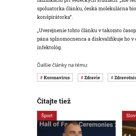
spoluatorka článku, česká molekulárna bio
konšpirátorka“.
„Uverejnenie tohto článku v takomto časo
pána splnomocnenca a diskvalifikuje ho v o
infektológ.
Ďalšie články na tému:
koronavírus
Zdravie
Zdravotní
Čítajte tiež
Šport
Slo