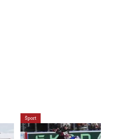
Šport
Svet