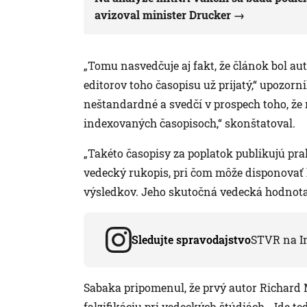
avizoval minister Drucker
„Tomu nasvedčuje aj fakt, že článok bol auto
editorov toho časopisu už prijatý,“ upozorn
neštandardné a svedčí v prospech toho, že 
indexovaných časopisoch,“ skonštatoval.
„Takéto časopisy za poplatok publikujú pra
vedecký rukopis, pri čom môže disponovať 
výsledkov. Jeho skutočná vedecká hodnota 
Sledujte spravodajstvo
STVR na I
Sabaka pripomenul, že prvý autor Richard
falzifikáciu pri vedeckých štúdiách. „Ide 