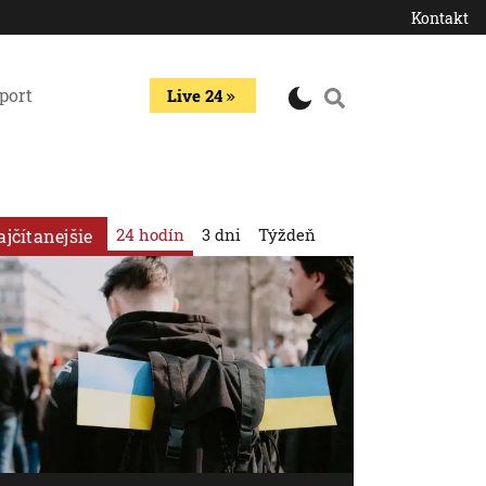
Kontakt
port
Live 24
24 hodín
3 dni
Týždeň
ajčítanejšie