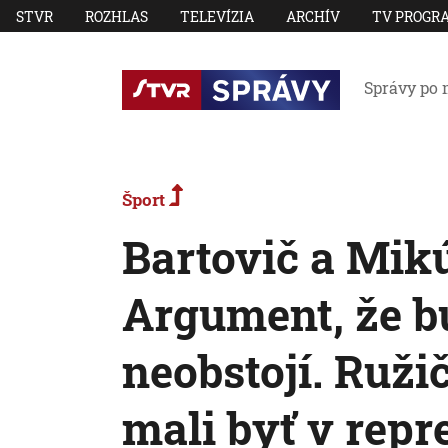
STVR
ROZHLAS
TELEVÍZIA
ARCHÍV
TV PROGR
Správy po 
Šport
Bartovič a Mik
Argument, že 
neobstojí. Ruži
mali byť v repr