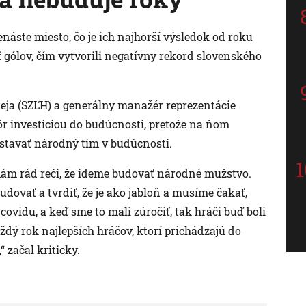
náste miesto, čo je ich najhorší výsledok od roku
ť gólov, čím vytvorili negatívny rekord slovenského
eja (SZĽH) a generálny manažér reprezentácie
kôr investíciou do budúcnosti, pretože na ňom
e stavať národný tím v budúcnosti.
ám rád reči, že ideme budovať národné mužstvo.
dovať a tvrdiť, že je ako jabloň a musíme čakať,
vidu, a keď sme to mali zúročiť, tak hráči buď boli
aždý rok najlepších hráčov, ktorí prichádzajú do
 začal kriticky.