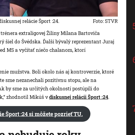
iskusnej relácie Šport :24.
Foto: STVR
rénera extraligovej Žiliny Milana Bartoviča
ý šiel do Švédska. Ďalší bývalý reprezentant Juraj
red MS a vyčítať niečo chalanom, ktorí
enie mužstva. Boli okolo nás aj kontroverzie, ktoré
te sme nezanechali pozitívnu stopu, ale na
Ak by sme za určitých okolností postúpili do
ak,“ zhodnotil Mikúš v
diskusnej relácii Šport :24
.
ie Šport :24 si môžete pozrieť TU.
a nebuduje roky