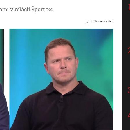
mi v relácii Šport :24.
Odlož na neskôr