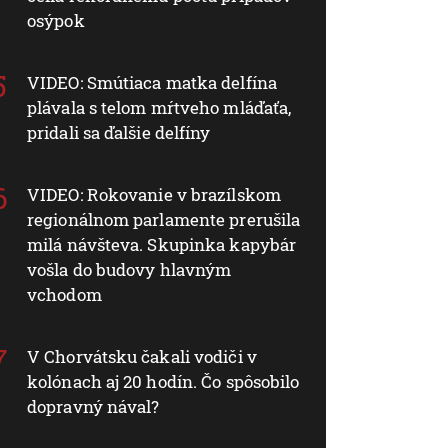
osýpok
VIDEO: Smútiaca matka delfína
plávala s telom mŕtveho mláďaťa,
pridali sa ďalšie delfíny
VIDEO: Rokovanie v brazílskom
regionálnom parlamente prerušila
milá návšteva. Skupinka kapybár
vošla do budovy hlavným
vchodom
V Chorvátsku čakali vodiči v
kolónach aj 20 hodín. Čo spôsobilo
dopravný nával?