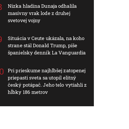
Nízka hladina Dunaja odhalila
masívny vrak lode z druhej
svetovej vojny
Situácia v Ceute ukázala, na koho
strane stál Donald Trump, píše
španielsky denník La Vanguardia
Pri prieskume najhlbšej zatopenej
priepasti sveta sa utopil elitný
český potápač. Jeho telo vytiahli z
hĺbky 186 metrov