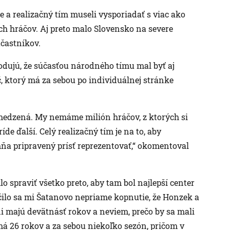
 a realizačný tím museli vysporiadať s viac ako
h hráčov. Aj preto malo Slovensko na severe
účastníkov.
hodujú, že súčasťou národného tímu mal byť aj
 ktorý má za sebou po individuálnej stránke
amedzená. My nemáme milión hráčov, z ktorých si
de ďalší. Celý realizačný tím je na to, aby
ňa pripravený prísť reprezentovať,“ okomentoval
 spraviť všetko preto, aby tam bol najlepší center
ilo sa mi Šatanovo nepriame kopnutie, že Honzek a
ni majú devätnásť rokov a neviem, prečo by sa mali
 má 26 rokov a za sebou niekoľko sezón, pričom v