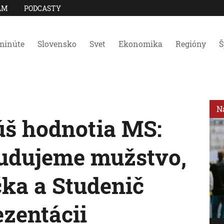
AM
PODCASTY
minúte
Slovensko
Svet
Ekonomika
Regióny
Š
N
úš hodnotia MS:
budujeme mužstvo,
čka a Studenič
ezentácii