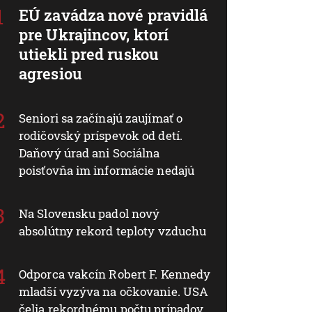
EÚ zavádza nové pravidlá
pre Ukrajincov, ktorí
utiekli pred ruskou
agresiou
Seniori sa začínajú zaujímať o
rodičovský príspevok od detí.
Daňový úrad ani Sociálna
poisťovňa im informácie nedajú
Na Slovensku padol nový
absolútny rekord teploty vzduchu
Odporca vakcín Robert F. Kennedy
mladší vyzýva na očkovanie. USA
čelia rekordnému počtu prípadov