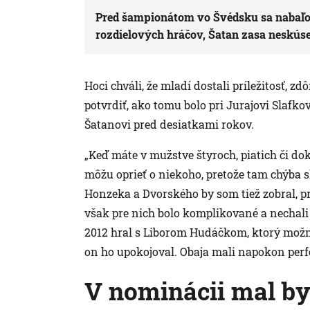
Pred šampionátom vo Švédsku sa nabaľov
rozdielových hráčov, Šatan zasa neskús
Hoci chváli, že mladí dostali príležitosť, 
potvrdiť, ako tomu bolo pri Jurajovi Slaf
Šatanovi pred desiatkami rokov.
„Keď máte v mužstve štyroch, piatich či do
môžu oprieť o niekoho, pretože tam chýba 
Honzeka a Dvorského by som tiež zobral, pre
však pre nich bolo komplikované a nechali
2012 hral s Liborom Hudáčkom, ktorý možno
on ho upokojoval. Obaja mali napokon perfe
V nominácii mal by