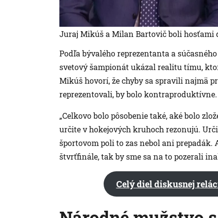
Juraj Mikúš a Milan Bartovič boli hosťami d
Podľa bývalého reprezentanta a súčasného t
svetový šampionát ukázal realitu tímu, ktor
Mikúš hovorí, že chyby sa spravili najmä p
reprezentovali, by bolo kontraproduktívne.
„Celkovo bolo pôsobenie také, aké bolo zlož
určite v hokejových kruhoch rezonujú. Urči
športovom poli to zas nebol ani prepadák. 
štvrťfinále, tak by sme sa na to pozerali in
Celý diel diskusnej relác
Národné mužstvo s