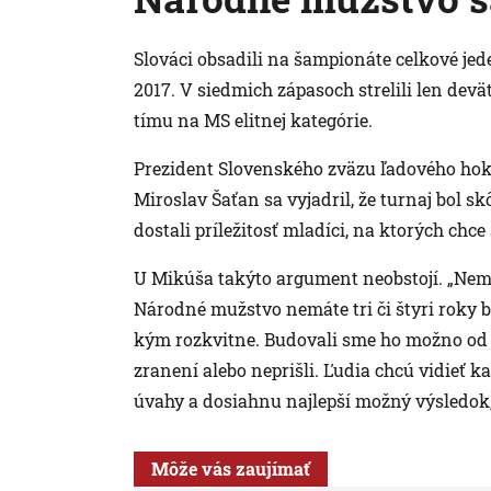
Slováci obsadili na šampionáte celkové jede
2017. V siedmich zápasoch strelili len devä
tímu na MS elitnej kategórie.
Prezident Slovenského zväzu ľadového hok
Miroslav Šaťan sa vyjadril, že turnaj bol s
dostali príležitosť mladíci, na ktorých chc
U Mikúša takýto argument neobstojí. „Nem
Národné mužstvo nemáte tri či štyri roky bu
kým rozkvitne. Budovali sme ho možno od co
zranení alebo neprišli. Ľudia chcú vidieť k
úvahy a dosiahnu najlepší možný výsledok,“
Môže vás zaujímať