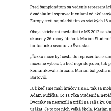
Pred šampionátom sa vedenie reprezentácie
dvadsiatimi ospravedlneniami od skúsenýc
Európy tretí najmladší tím zo všetkých 16 
Obaja strieborní medailisti z MS 2012 sa z
skúsený 26-ročný útočník Marián Studenič,
fantastickú sezónu vo Švédsku.
„Ťažko môže byť cesta do reprezentácie z
môžeme vyberať, a keď nepríde jeden, tak prí
komunikoval s hráčmi. Marián bol podľa m
Bartovič.
„Už keď sme mali hráčov z KHL, tak sa mohlo
Adam Ružička. Čo sa týka Studeniča, nepáč
Dvorský sa neurazili a prišli na raňajky. O
urážať. Je to pre nich veľká škola. Marián