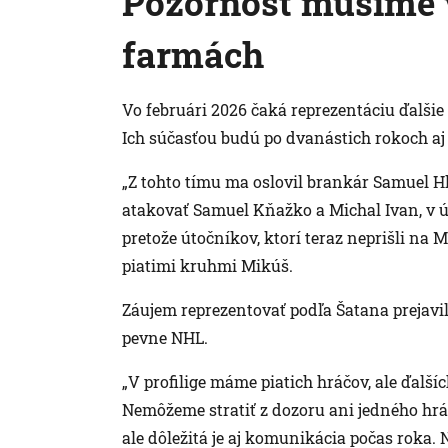
Pozornosť musíme 
farmách
Vo februári 2026 čaká reprezentáciu ďalšie
Ich súčasťou budú po dvanástich rokoch aj 
„Z tohto tímu ma oslovil brankár Samuel Hl
atakovať Samuel Kňažko a Michal Ivan, v 
pretože útočníkov, ktorí teraz neprišli na
piatimi kruhmi Mikúš.
Záujem reprezentovať podľa Šatana prejavil
pevne NHL.
„V profilige máme piatich hráčov, ale ďalš
Nemôžeme stratiť z dozoru ani jedného hráč
ale dôležitá je aj komunikácia počas roka.