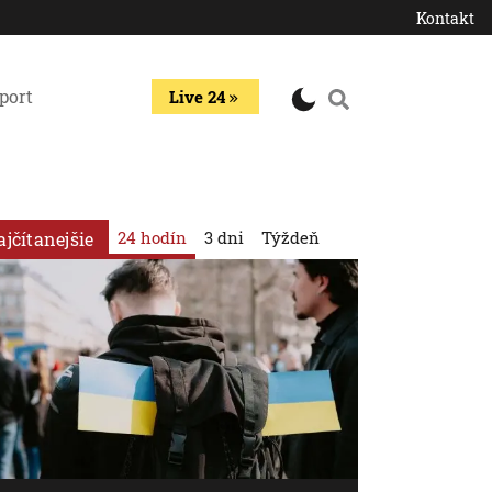
Kontakt
port
Live 24
24 hodín
3 dni
Týždeň
ajčítanejšie