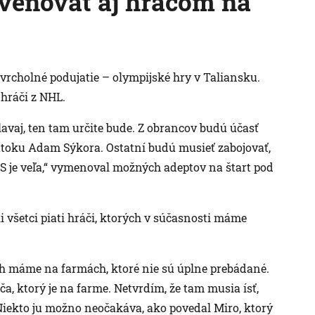
venovať aj hráčom na
 vrcholné podujatie – olympijské hry v Taliansku.
hráči z NHL.
avaj, ten tam určite bude. Z obrancov budú účasť
útoku Adam Sýkora. Ostatní budú musieť zabojovať,
 MS je veľa,“ vymenoval možných adeptov na štart pod
i všetci piati hráči, ktorých v súčasnosti máme
ích máme na farmách, ktoré nie sú úplne prebádané.
a, ktorý je na farme. Netvrdím, že tam musia ísť,
 Niekto ju možno neočakáva, ako povedal Miro, ktorý