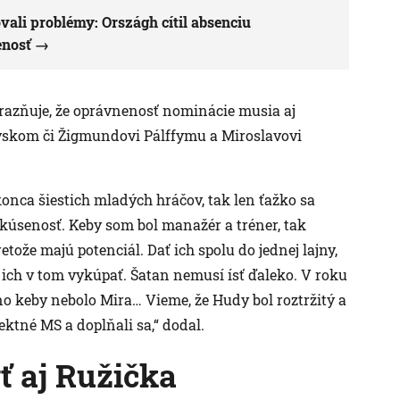
ali problémy: Országh cítil absenciu
enosť
zdôrazňuje, že oprávnenosť nominácie musia aj
kovskom či Žigmundovi Pálffymu a Miroslavovi
konca šiestich mladých hráčov, tak len ťažko sa
skúsenosť. Keby som bol manažér a tréner, tak
tože majú potenciál. Dať ich spolu do jednej lajny,
 ich v tom vykúpať. Šatan nemusí ísť ďaleko. V roku
 keby nebolo Mira… Vieme, že Hudy bol roztržitý a
ktné MS a doplňali sa,“ dodal.
ť aj Ružička