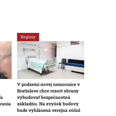
Regióny
Slovensko
V podzemí novej nemocnice v
Prešiel k no
Bratislave chce rezort obrany
jeho zdravot
ľa
vybudovať bezpečnostnú
Pôvodný lek
ovania
základňu. Na zvyšok budovy
odovzdať
bude vyhlásená verejná súťaž