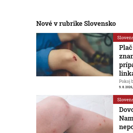
Nové v rubrike Slovensko
Sloven
Plač
znam
príp
link
Pokoj 
9. 8. 2026
Sloven
Dovo
Nami
nepo