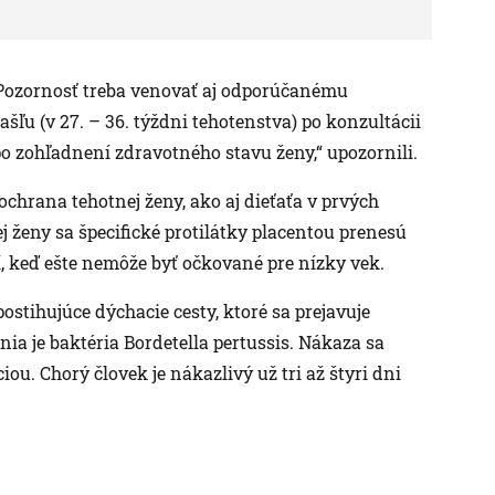
 Pozornosť treba venovať aj odporúčanému
šľu (v 27. – 36. týždni tehotenstva) po konzultácii
 zohľadnení zdravotného stavu ženy,“ upozornili.
 ochrana tehotnej ženy, ako aj dieťaťa v prvých
 ženy sa špecifické protilátky placentou prenesú
, keď ešte nemôže byť očkované pre nízky vek.
ostihujúce dýchacie cesty, ktoré sa prejavuje
a je baktéria Bordetella pertussis. Nákaza sa
. Chorý človek je nákazlivý už tri až štyri dni