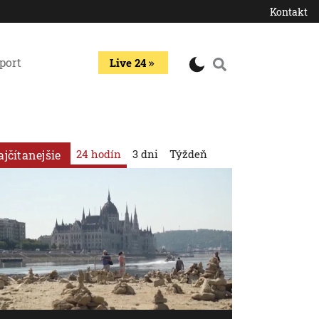
Kontakt
port
Live 24
24 hodín
3 dni
Týždeň
ajčítanejšie