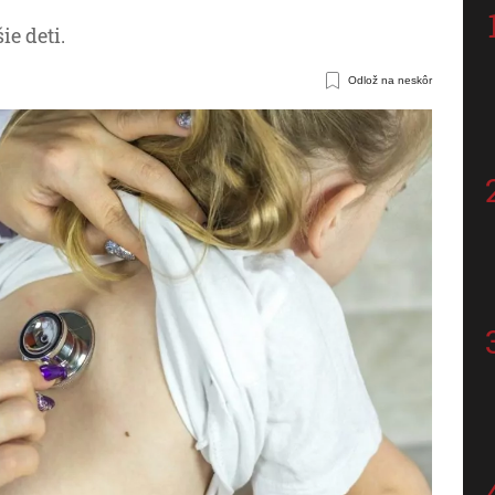
e deti.
Odlož na neskôr