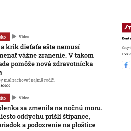
sko
Video
Konta
 a krik dieťaťa ešte nemusí
Copyri
enať vážne zranenie. V takom
Cookie
ade pomôže nová zdravotnícka
a
by mal zachovať najmä rodič.
, 8:00:00
sko
Video
lenka sa zmenila na nočnú moru.
esto oddychu prišli štípance,
riadok a podozrenie na ploštice