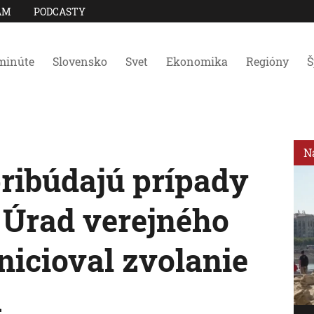
AM
PODCASTY
minúte
Slovensko
Svet
Ekonomika
Regióny
Š
N
ribúdajú prípady
. Úrad verejného
nicioval zvolanie
a