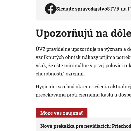
Sledujte spravodajstvo
STVR na F
Upozorňujú na dôle
ÚVZ pravidelne upozorňuje na význam a dôl
vzniknutých ohnísk nákazy prijíma potreb
však, že ešte minimálne v prvej polovici 
chorobnosti,“ ozrejmil.
Hygienici sa chcú okrem riešenia aktuálnej
preočkovania proti čiernemu kašľu u dospel
Môže vás zaujímať
Nová prekážka pre nevidiacich: Priechod