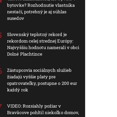
bytovke? Rozhodnutie vlastníka
nestačí, potrebný je aj súhlas
susedov
Slovenský teplotný rekord je
rekordom celej strednej Európy:
Najvyššiu hodnotu namerali v obci
Dolné Plachtince
Zástupcovia sociálnych služieb
žiadajú vyššie platy pre
opatrovateľky, postupne o 200 eur
každý rok
VIDEO: Rozsiahly požiar v
Braväcove pohltil niekoľko domov,