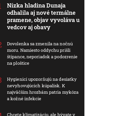
Nízka hladina Dunaja
odhalila aj nové termálne
pramene, objav vyvoláva u
vedcov aj obavy
Dovolenka sa zmenila na nočnú
moru. Namiesto oddychu prišli
štípance, neporiadok a podozrenie
na ploštice
Hygienici upozorňujú na desiatky
nevyhovujúcich kúpalísk. K
najväčším hrozbám patria mykóza
a kožné infekcie
Chcete klimatizáciu, ale bývate v