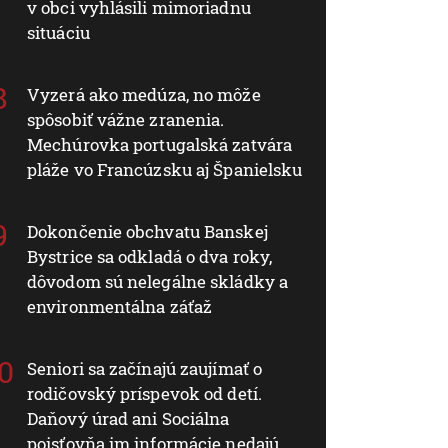
v obci vyhlásili mimoriadnu
situáciu
Vyzerá ako medúza, no môže
spôsobiť vážne zranenia.
Mechúrovka portugalská zatvára
pláže vo Francúzsku aj Španielsku
Dokončenie obchvatu Banskej
Bystrice sa odkladá o dva roky,
dôvodom sú nelegálne skládky a
environmentálna záťaž
Seniori sa začínajú zaujímať o
rodičovský príspevok od detí.
Daňový úrad ani Sociálna
poisťovňa im informácie nedajú