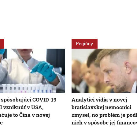
Regióny
 spôsobujúci COVID-19
Analytici vidia v novej
 vzniknúť v USA,
bratislavskej nemocnici
čuje to Čína v novej
zmysel, no problém je pod
e
nich v spôsobe jej financ