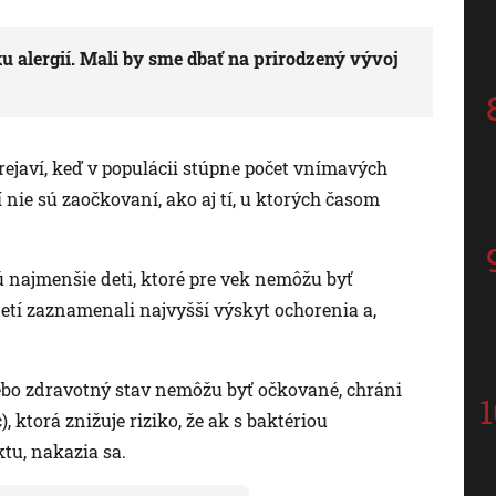
 alergií. Mali by sme dbať na prirodzený vývoj
prejaví, keď v populácii stúpne počet vnímavých
 nie sú zaočkovaní, ako aj tí, u ktorých časom
 najmenšie deti, ktoré pre vek nemôžu byť
etí zaznamenali najvyšší výskyt ochorenia a,
 alebo zdravotný stav nemôžu byť očkované, chráni
, ktorá znižuje riziko, že ak s baktériou
tu, nakazia sa.