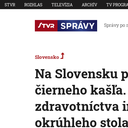
STVR
ROZHLAS
TELEVÍZIA
ARCHÍV
TV PROGR
Správy po 
Slovensko
Na Slovensku p
čierneho kašľa
zdravotníctva i
okrúhleho stol