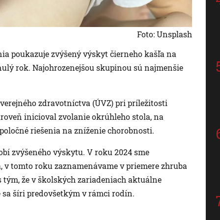
Foto: Unsplash
ia poukazuje zvýšený výskyt čierneho kašľa na
ynulý rok. Najohrozenejšou skupinou sú najmenšie
rejného zdravotníctva (ÚVZ) pri príležitosti
veň inicioval zvolanie okrúhleho stola, na
oločné riešenia na zníženie chorobnosti.
obí zvýšeného výskytu. V roku 2024 sme
a, v tomto roku zaznamenávame v priemere zhruba
s tým, že v školských zariadeniach aktuálne
 sa šíri predovšetkým v rámci rodín.