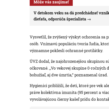
Môže vás zaujímať
V detskom veku sa dá predchádzať vzniku
dieťaťa, odporúča špecialista
Vysvetlil, že zvýšený výskyt ochorenia sa 
osôb. Vnímavú populáciu tvoria ľudia, ktorí
významne poklesli ochranné protilátky.
ÚVZ dodal, že najohrozenejšou skupinou sú
očkované. „Vo vekovej skupine 0-ročných d
bohužiaľ, aj dve úmrtia,“ poznamenal úrad.
Hygienici priblížili, že deti, ktoré pre vek
práve kolektívna imunita (95 percent a viac)
vyvolávajúcou čierny kašeľ prídu do kontak