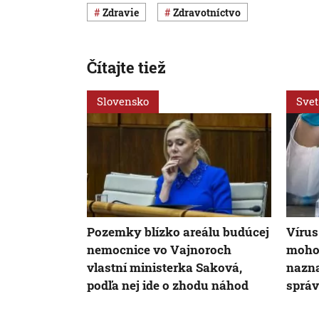
Zdravie
Zdravotníctvo
Čítajte tiež
Slovensko
Svet
Pozemky blízko areálu budúcej
Vírus
nemocnice vo Vajnoroch
mohol
vlastní ministerka Saková,
nazna
podľa nej ide o zhodu náhod
správ