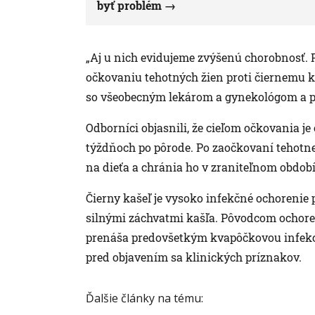
byť problém
„Aj u nich evidujeme zvýšenú chorobnosť.
očkovaniu tehotných žien proti čiernemu ka
so všeobecným lekárom a gynekológom a po
Odborníci objasnili, že cieľom očkovania je
týždňoch po pôrode. Po zaočkovaní tehotnej
na dieťa a chránia ho v zraniteľnom období
Čierny kašeľ je vysoko infekčné ochorenie p
silnými záchvatmi kašľa. Pôvodcom ochoreni
prenáša predovšetkým kvapôčkovou infekciou
pred objavením sa klinických príznakov.
Ďalšie články na tému: