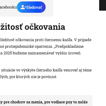
acebooku
Sledovať
žitosť očkovania
ežitosť očkovania proti čiernemu kašľa. V prípade
né protiepidemické opatrenia. „Predpokladáme
roka 2025 budeme zaznamenávať vyššiu úroveň
 situácie vo výskyte čierneho kašľa venovať aj téme
ých, pre ktorých nie je povinné.
y pre chodcov sa menia, pre vodiace psy to môže