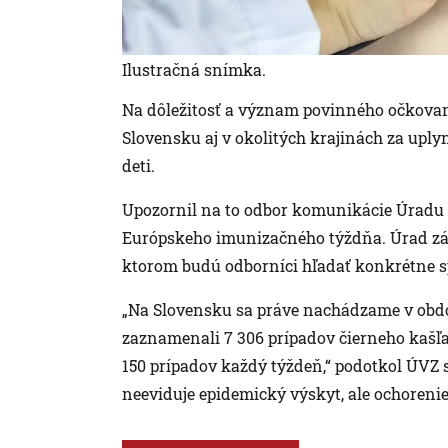
Ilustračná snímka.
Na dôležitosť a význam povinného očkovan
Slovensku aj v okolitých krajinách za upl
deti.
Upozornil na to odbor komunikácie Úradu ve
Európskeho imunizačného týždňa. Úrad záro
ktorom budú odborníci hľadať konkrétne sp
„Na Slovensku sa práve nachádzame v obd
zaznamenali 7 306 prípadov čierneho kašľ
150 prípadov každý týždeň,“ podotkol ÚVZ 
neeviduje epidemický výskyt, ale ochorenie