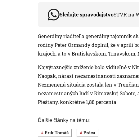
Sledujte spravodajstvo
STVR na 
Generálny riaditeľ a generálny tajomník sl
rodiny Peter Ormandy doplnil, že v apríli
krajoch, a to v Bratislavskom, Trnavskom,
Najvýraznejšie zníženie bolo viditeľné v Ni
Naopak, nárast nezamestnanosti zaznamena
Nezmenená situácia zostala len v Trenčians
nezamestnaných ľudí v Rimavskej Sobote, a 
Piešťany, konkrétne 1,88 percenta.
Ďalšie články na tému:
Erik Tomáš
Práca