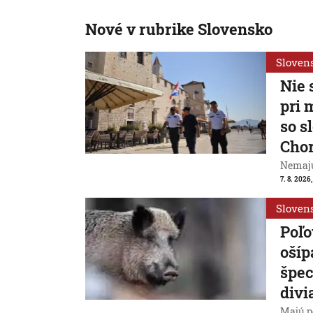
Nové v rubrike Slovensko
Sloven
Nie 
pri 
so s
Cho
Nemajú
7. 8. 2026
Sloven
Poľo
ošíp
špec
divi
Majú p