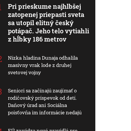
Pri prieskume najhlbšej
zatopenej priepasti sveta
sa utopil elitný český
potápač. Jeho telo vytiahli
z hĺbky 186 metrov
Nízka hladina Dunaja odhalila
masívny vrak lode z druhej
svetovej vojny
Seniori sa začínajú zaujímať o
rodičovský príspevok od detí.
Daňový úrad ani Sociálna
poisťovňa im informácie nedajú
EÚ zavádza nové pravidlá pre