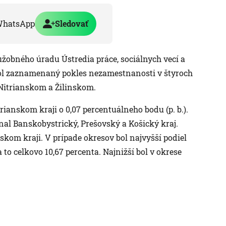
WhatsApp
Sledovať
užobného úradu Ústredia práce, sociálnych vecí a
 bol zaznamenaný pokles nezamestnanosti v štyroch
 Nitrianskom a Žilinskom.
trianskom kraji o 0,07 percentuálneho bodu (p. b.).
l Banskobystrický, Prešovský a Košický kraj.
kom kraji. V prípade okresov bol najvyšší podiel
to celkovo 10,67 percenta. Najnižší bol v okrese