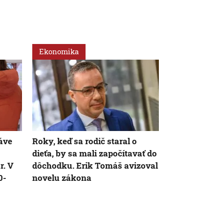
Ekonomika
Ekonomika
AK
áve
Roky, keď sa rodič staral o
Zamestnanos
dieťa, by sa mali započítavať do
marci klesla
r. V
dôchodku. Erik Tomáš avizoval
zamestnanc
0-
novelu zákona
veľkoobcho