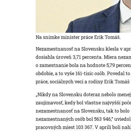
Na snímke minister práce Erik Tomáš.
Nezamestnanosť na Slovensku klesla v apr
dosiahla úroveň 3,71 percenta. Miera neza
o zamestnanie bola na hodnote 5,79 percen
obdobie, a to vyše 161-tisíc osôb. Povedal to
práce, sociálnych vecí a rodiny Erik Tomáš 
„Nikdy na Slovensku doteraz nebolo menej ľ
zaujímavosť, kedy bol vlastne najvyšší poč
nezamestnanosť na Slovensku, tak to bolo v
nezamestnaných osôb bol 563 946,“ uviedol
pracovných miest 103 367. V apríli boli na