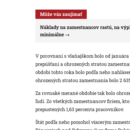
Môže vás zaujímať
Náklady na zamestnancov rastú, na výpl
minimálne
V porovnaní s vlaňajškom bolo od januára
prepúšťaní a ohrozených stratou zamestn
období tohto roka bolo podľa neho nahláse
ohrozených stratou zamestnania bolo 2 63
Za rovnaké merané obdobie tak bolo ohroz
ľudí. Zo všetkých zamestnancov firiem, kto
prepustených 1,63 percenta pracovníkov.
Štát podľa neho pomohol viacerým zamestn