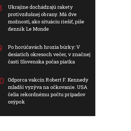
Ukrajine dochádzajú rakety
protivzdušnej obrany. Má dve
možnosti, ako situáciu riešiť, píše
denník Le Monde
Po horúčavách hrozia búrky: V
desiatich okresoch večer, v značnej
časti Slovenska počas piatka
Odporca vakcín Robert F. Kennedy
mladší vyzýva na očkovanie. USA
čelia rekordnému počtu prípadov
osýpok