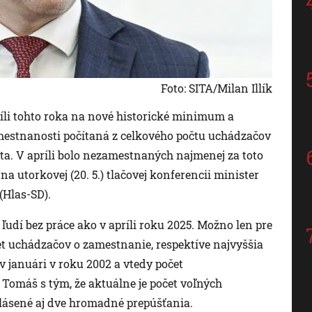
Foto: SITA/Milan Illík
íli tohto roka na nové historické minimum a
mestnanosti počítaná z celkového počtu uchádzačov
ta. V apríli bolo nezamestnaných najmenej za toto
 na utorkovej (20. 5.) tlačovej konferencii minister
(Hlas-SD).
udí bez práce ako v apríli roku 2025. Možno len pre
et uchádzačov o zamestnanie, respektíve najvyššia
 januári v roku 2002 a vtedy počet
 Tomáš s tým, že aktuálne je počet voľných
hlásené aj dve hromadné prepúšťania.