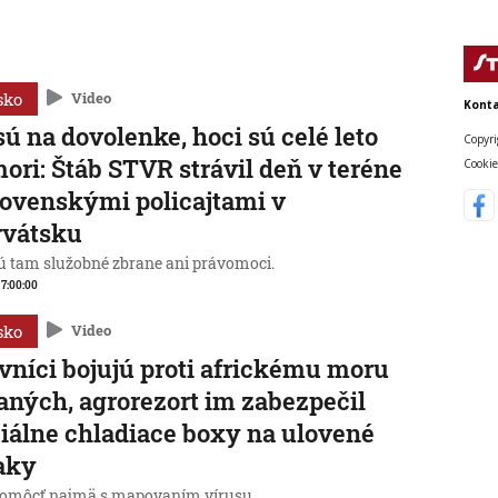
sko
Video
Konta
sú na dovolenke, hoci sú celé leto
Copyri
mori: Štáb STVR strávil deň v teréne
Cookie
lovenskými policajtami v
rvátsku
 tam služobné zbrane ani právomoci.
, 7:00:00
sko
Video
vníci bojujú proti africkému moru
aných, agrorezort im zabezpečil
iálne chladiace boxy na ulovené
aky
omôcť najmä s mapovaním vírusu.