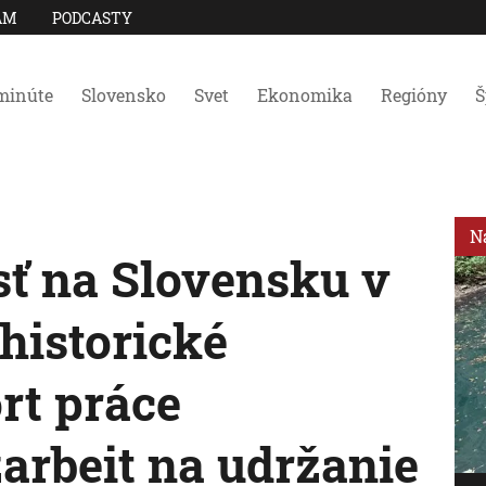
AM
PODCASTY
minúte
Slovensko
Svet
Ekonomika
Regióny
Š
N
ť na Slovensku v
 historické
rt práce
arbeit na udržanie