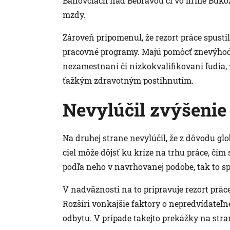
Bánovciach nad Bebravou či vo firme Bukóz
mzdy.
Zároveň pripomenul, že rezort práce spusti
pracovné programy. Majú pomôcť znevýho
nezamestnaní či nízkokvalifikovaní ľudia, 
ťažkým zdravotným postihnutím.
Nevylúčil zvýšenie
Na druhej strane nevylúčil, že z dôvodu g
ciel môže dôjsť ku kríze na trhu práce, čím
podľa neho v navrhovanej podobe, tak to 
V nadväznosti na to pripravuje rezort prá
Rozšíri vonkajšie faktory o nepredvídateľn
odbytu. V prípade takejto prekážky na stra