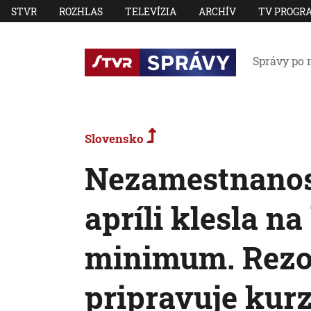
STVR
ROZHLAS
TELEVÍZIA
ARCHÍV
TV PROGR
Správy po 
Slovensko
Nezamestnanos
apríli klesla na
minimum. Rezo
pripravuje kurz