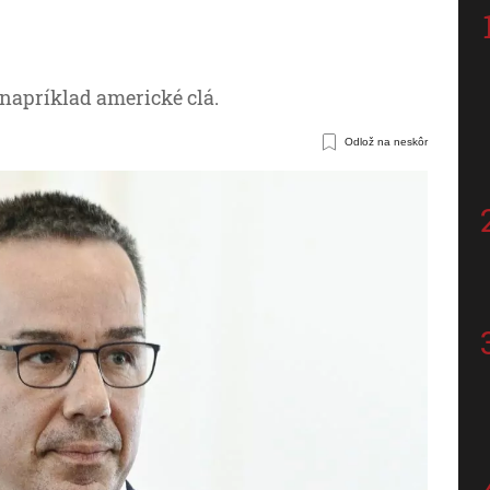
napríklad americké clá.
Odlož na neskôr