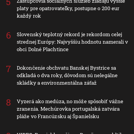
Zástupcovia sociálnych služieb žiadajú vyššie
platy pre opatrovateľky, postupne o 200 eur
každý rok
Slovenský teplotný rekord je rekordom celej
strednej Európy: Najvyššiu hodnotu namerali v
obci Dolné Plachtince
Dokončenie obchvatu Banskej Bystrice sa
odkladá o dva roky, dôvodom sú nelegálne
skládky a environmentálna záťaž
Vyzerá ako medúza, no môže spôsobiť vážne
zranenia. Mechúrovka portugalská zatvára
pláže vo Francúzsku aj Španielsku