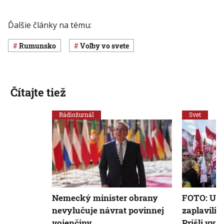
Ďalšie články na tému:
Rumunsko
voľby vo svete
Čítajte tiež
Rádiožurnál
Svet
Nemecký minister obrany
FOTO: Uli
nevylučuje návrat povinnej
zaplavili d
vojenčiny
Prišli vyj