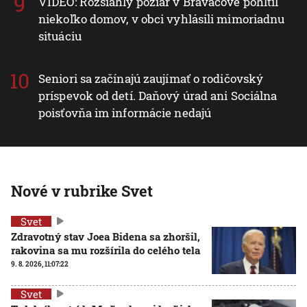
VIDEO: Rozsiahly požiar v Braväcove pohltil
niekoľko domov, v obci vyhlásili mimoriadnu
situáciu
Seniori sa začínajú zaujímať o rodičovský
príspevok od detí. Daňový úrad ani Sociálna
poisťovňa im informácie nedajú
Nové v rubrike Svet
Svet
Zdravotný stav Joea Bidena sa zhoršil,
rakovina sa mu rozšírila do celého tela
9. 8. 2026, 11:07:22
Svet