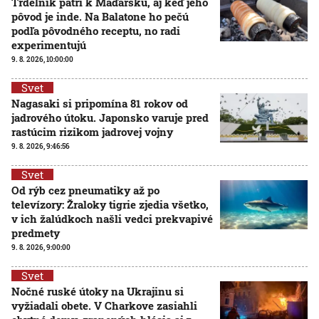
Trdelník patrí k Maďarsku, aj keď jeho
pôvod je inde. Na Balatone ho pečú
podľa pôvodného receptu, no radi
experimentujú
9. 8. 2026, 10:00:00
Svet
Nagasaki si pripomína 81 rokov od
jadrového útoku. Japonsko varuje pred
rastúcim rizikom jadrovej vojny
9. 8. 2026, 9:46:56
Svet
Od rýb cez pneumatiky až po
televízory: Žraloky tigrie zjedia všetko,
v ich žalúdkoch našli vedci prekvapivé
predmety
9. 8. 2026, 9:00:00
Svet
Nočné ruské útoky na Ukrajinu si
vyžiadali obete. V Charkove zasiahli