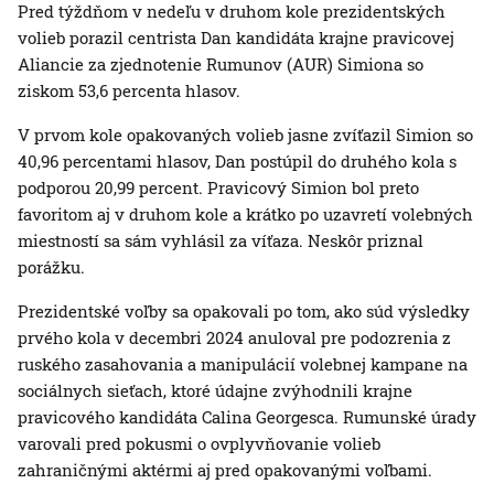
Pred týždňom v nedeľu v druhom kole prezidentských
volieb porazil centrista Dan kandidáta krajne pravicovej
Aliancie za zjednotenie Rumunov (AUR) Simiona so
ziskom 53,6 percenta hlasov.
V prvom kole opakovaných volieb jasne zvíťazil Simion so
40,96 percentami hlasov, Dan postúpil do druhého kola s
podporou 20,99 percent. Pravicový Simion bol preto
favoritom aj v druhom kole a krátko po uzavretí volebných
miestností sa sám vyhlásil za víťaza. Neskôr priznal
porážku.
Prezidentské voľby sa opakovali po tom, ako súd výsledky
prvého kola v decembri 2024 anuloval pre podozrenia z
ruského zasahovania a manipulácií volebnej kampane na
sociálnych sieťach, ktoré údajne zvýhodnili krajne
pravicového kandidáta Calina Georgesca. Rumunské úrady
varovali pred pokusmi o ovplyvňovanie volieb
zahraničnými aktérmi aj pred opakovanými voľbami.