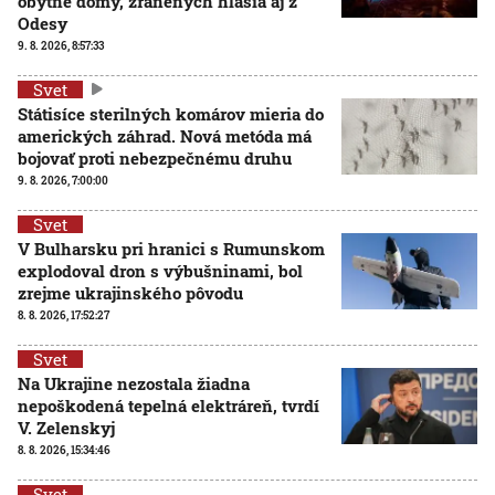
obytné domy, zranených hlásia aj z
Odesy
9. 8. 2026, 8:57:33
Svet
Státisíce sterilných komárov mieria do
amerických záhrad. Nová metóda má
bojovať proti nebezpečnému druhu
9. 8. 2026, 7:00:00
Svet
V Bulharsku pri hranici s Rumunskom
explodoval dron s výbušninami, bol
zrejme ukrajinského pôvodu
8. 8. 2026, 17:52:27
Svet
Na Ukrajine nezostala žiadna
nepoškodená tepelná elektráreň, tvrdí
V. Zelenskyj
8. 8. 2026, 15:34:46
Svet