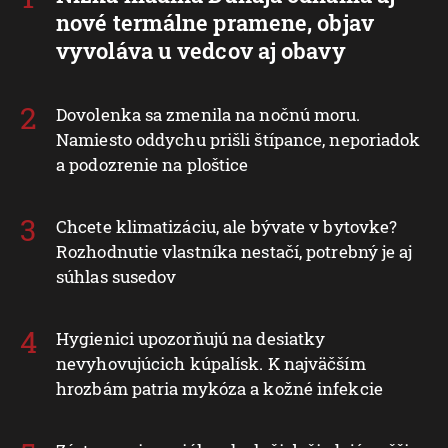
nové termálne pramene, objav
vyvoláva u vedcov aj obavy
Dovolenka sa zmenila na nočnú moru.
Namiesto oddychu prišli štípance, neporiadok
a podozrenie na ploštice
Chcete klimatizáciu, ale bývate v bytovke?
Rozhodnutie vlastníka nestačí, potrebný je aj
súhlas susedov
Hygienici upozorňujú na desiatky
nevyhovujúcich kúpalísk. K najväčším
hrozbám patria mykóza a kožné infekcie