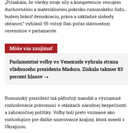
„Prisahám, že všetky svoje sily a kompetencie venujem
duchovnému a materiálnemu pokroku rumunského ľudu…
budem brániť demokraciu, práva a základné slobody
občanov,“ vyhlásil 55-ročný Dan počas slávnostnej
ceremónie v parlamente.
Môže vás zaujímať
Parlamentné voľby vo Venezuele vyhrala strana
vládnuceho prezidenta Madura. Získala takmer 83
percent hlasov
Rumunský prezident má päťročný mandát a významné
rozhodovacie právomoci v otázkach národnej bezpečnosti
a zahraničnej politiky. Voľby boli preto vnímané ako
rozhodujúce pre ďalšie smerovanie krajiny, ktorá susedí s
Ukrajinou.