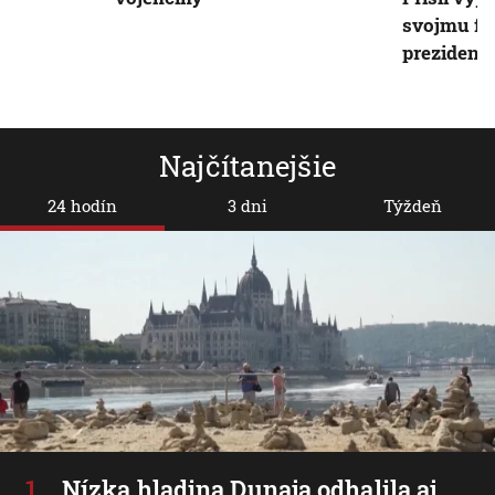
svojmu fav
prezident
Najčítanejšie
24 hodín
3 dni
Týždeň
Nízka hladina Dunaja odhalila aj