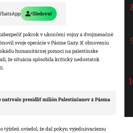
WhatsApp
Sledovať
zabezpečiť pokrok v ukončení vojny a dvojmesačné
 obnovil svoje operácie v Pásme Gazy. K obnoveniu
 blokádu humanitárnej pomoci na palestínske
i, že situácia spôsobila kritický nedostatok
i.
natrvalo presídliť milión Palestínčanov z Pásma
o týždeň uviedol, že dal pokyn vyjednávaciemu