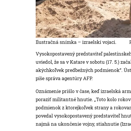
Ilustračná snímka – izraelskí vojaci.
Vysokopostavený predstaviteľ palestínsk
uviedol, že sa v Katare v sobotu (17. 5.) z
akýchkoľvek predbežných podmienok“. Úst
píše správa agentúry AFP.
Oznámenie prišlo v čase, keď izraelská ar
poraziť militantné hnutie. „Toto kolo rok
podmienok z ktorejkoľvek strany a rokova
povedal vysokopostavený predstaviteľ hnut
najmä na ukončenie vojny, stiahnutie (Izra