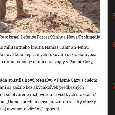
Foto: Israel Defense Forces/Xinhua News/Profimedia
eho militantného hnutia Hamas Tahír an-Nunu
ačalo nové kolo nepriamych rokovaní s Izraelom „bez
rednou témou je ukončenie vojny v Pásme Gazy,
máda spustila novú ofenzívu v Pásme Gazy s cieľom
ovaní sa začalo bez akýchkoľvek predbežných
nia sú otvorené rozhovorom o všetkých otázkach,“
ia. „Hamas predstaví svoj názor na všetky otázky,
ela) a výmenu väzňov,“ upresnil.