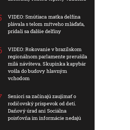
VIDEO: Smútiaca matka delfína
plávala s telom mŕtveho mláďaťa,
pridali sa ďalšie delfíny
VIDEO: Rokovanie v brazílskom
regionálnom parlamente prerušila
milá návšteva. Skupinka kapybár
vošla do budovy hlavným
vchodom
Seniori sa začínajú zaujímať o
rodičovský príspevok od detí.
Daňový úrad ani Sociálna
poisťovňa im informácie nedajú