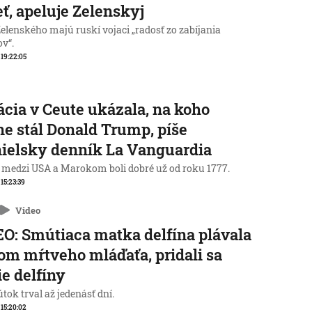
eť, apeluje Zelenskyj
elenského majú ruskí vojaci „radosť zo zabíjania
ov“.
, 19:22:05
ácia v Ceute ukázala, na koho
ne stál Donald Trump, píše
ielsky denník La Vanguardia
 medzi USA a Marokom boli dobré už od roku 1777.
 15:23:39
Video
O: Smútiaca matka delfína plávala
lom mŕtveho mláďaťa, pridali sa
ie delfíny
tok trval až jedenásť dní.
, 15:20:02