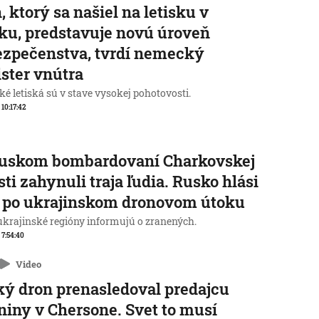
, ktorý sa našiel na letisku v
ku, predstavuje novú úroveň
zpečenstva, tvrdí nemecký
ster vnútra
é letiská sú v stave vysokej pohotovosti.
 10:17:42
ruskom bombardovaní Charkovskej
sti zahynuli traja ľudia. Rusko hlási
 po ukrajinskom dronovom útoku
 ukrajinské regióny informujú o zranených.
, 7:54:40
Video
ý dron prenasledoval predajcu
niny v Chersone. Svet to musí