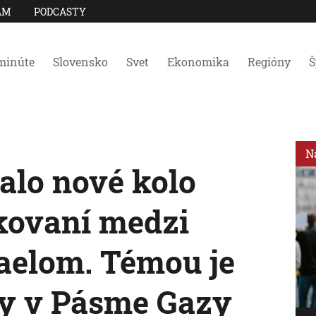
AM
PODCASTY
minúte
Slovensko
Svet
Ekonomika
Regióny
Š
N
alo nové kolo
kovaní medzi
aelom. Témou je
ny v Pásme Gazy