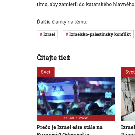
tímu, aby zamieril do katarského hlavnéh
Ďalšie články na tému:
Izrael
izraelsko-palestínsky konflikt
Čítajte tiež
Svet
Svet
AKTUALIZOVANÉ
Prečo je Izrael ešte stále na
Izrae
Eurovízii? Odpoveď je
Pásme