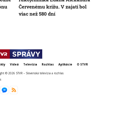
zónu
Červenému krížu. V zajatí bol
viacero detí 
viac než 580 dní
kty
Videá
Televízia
Rozhlas
Aplikácie
O STVR
ght © 2026 STVR – Slovenská televízia a rozhlas
s