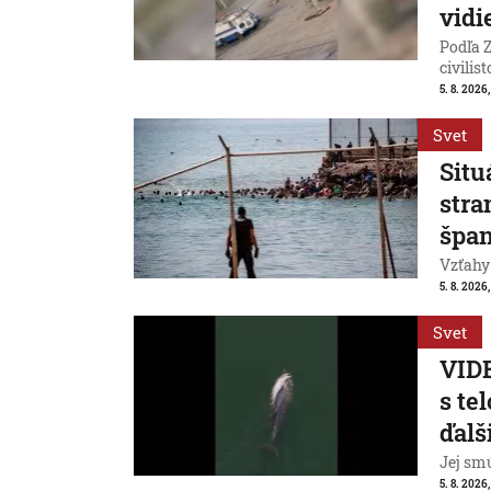
vidi
Podľa Z
civilist
5. 8. 2026
Svet
Situ
stra
špan
Vzťahy
5. 8. 2026,
Svet
VIDE
s te
ďalš
Jej smú
5. 8. 2026