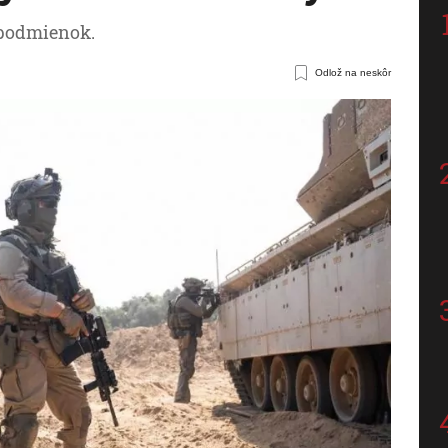
 podmienok.
Odlož na neskôr