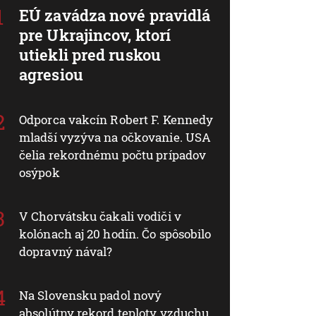
EÚ zavádza nové pravidlá
pre Ukrajincov, ktorí
utiekli pred ruskou
agresiou
Odporca vakcín Robert F. Kennedy
mladší vyzýva na očkovanie. USA
čelia rekordnému počtu prípadov
osýpok
V Chorvátsku čakali vodiči v
kolónach aj 20 hodín. Čo spôsobilo
dopravný nával?
Na Slovensku padol nový
absolútny rekord teploty vzduchu