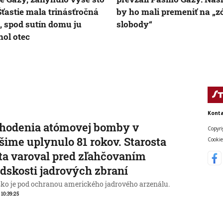
 Šťastie mala trinásťročná
by ho mali premeniť na „
 spod sutín domu ju
slobody“
hol otec
Konta
zhodenia atómovej bomby v
Copyri
šime uplynulo 81 rokov. Starosta
Cookie
a varoval pred zľahčovaním
dskosti jadrových zbraní
ko je pod ochranou amerického jadrového arzenálu.
, 10:39:25