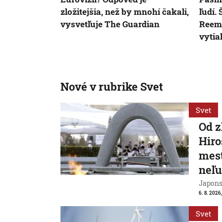
zložitejšia, než by mnohí čakali,
ľudí.
vysvetľuje The Guardian
Reem,
vytia
Nové v rubrike Svet
Svet
Od 
Hiro
mest
neľu
Japons
6. 8. 2026
Svet