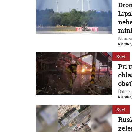
Dron
Lips
nebe
mini
Nemeck
6. 8. 2026,
Svet
Pri 
obla
obeť
Ďalšie
6. 8. 2026
Svet
Rusk
zele