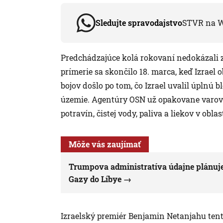
Sledujte spravodajstvo
STVR na 
Predchádzajúce kolá rokovaní nedokázali 
prímerie sa skončilo 18. marca, keď Izrael
bojov došlo po tom, čo Izrael uvalil úplnú
územie. Agentúry OSN už opakovane varoval
potravín, čistej vody, paliva a liekov v oblast
Môže vás zaujímať
Trumpova administratíva údajne plánuje 
Gazy do Líbye
Izraelský premiér Benjamin Netanjahu tent