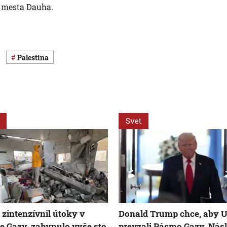
o mesta Dauha.
Palestína
Svet
l zintenzívnil útoky v
Donald Trump chce, aby 
 Gazy, zahynulo vyše sto
prevzali Pásmo Gazy. Nás