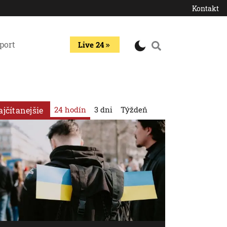
Kontakt
port
Live 24
24 hodín
3 dni
Týždeň
ajčítanejšie