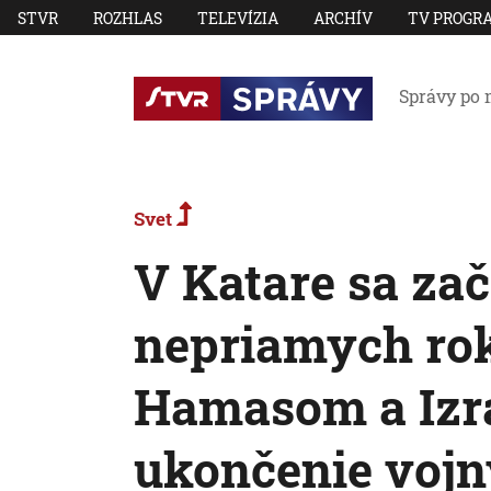
STVR
ROZHLAS
TELEVÍZIA
ARCHÍV
TV PROGR
Správy po 
Svet
V Katare sa zač
nepriamych ro
Hamasom a Izr
ukončenie voj