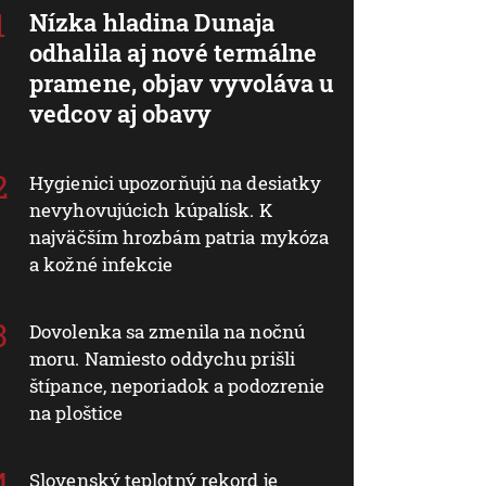
Nízka hladina Dunaja
odhalila aj nové termálne
pramene, objav vyvoláva u
vedcov aj obavy
Hygienici upozorňujú na desiatky
nevyhovujúcich kúpalísk. K
najväčším hrozbám patria mykóza
a kožné infekcie
Dovolenka sa zmenila na nočnú
moru. Namiesto oddychu prišli
štípance, neporiadok a podozrenie
na ploštice
Slovenský teplotný rekord je