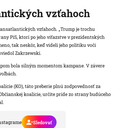
lantických vzťahoch
ransatlantických vzťahoch. „Trump je trochu
any PiS, ktorí po jeho víťazstve v prezidentských
no, tak neskôr, keď videli jeho politiku voči
 uviedol Zakrzewski.
mpom bola silným momentom kampane. V závere
voľbách.
alície (KO), táto preberie plnú zodpovednosť za
 Občianskej koalície, určite príde zo strany budúceho
l.
nstagrame
Sledovať