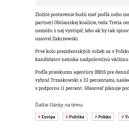
Zložité postavenie budú mať podľa neho me
partneri Občianskej koalície, teda Tretia ces
nemôžu z nej vystúpiť, lebo ak by tak spravil
uzavrel Zakrzewski.
Prvé kolo prezidentských volieb sa v Poľsk
kandidátov nezíska nadpolovičnú väčšinu h
Podľa prieskumu agentúry IBRiS pre denník 
vyhral Trzaskowski s 32 percentami, nas
s podporou 11 percent. Hlasovať plánuje po
Ďalšie články na tému:
Európa
Politika
Poľsko