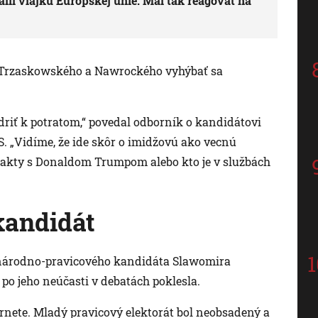
il vlajku Európskej únie. Mal tak reagovať na
v Trzaskowského a Nawrockého vyhýbať sa
driť k potratom,“ povedal odborník o kandidátovi
 „Vidíme, že ide skôr o imidžovú ako vecnú
takty s Donaldom Trumpom alebo kto je v službách
kandidát
 národno-pravicového kandidáta Slawomira
o jeho neúčasti v debatách poklesla.
ernete. Mladý pravicový elektorát bol neobsadený a