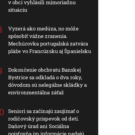
v obci vyhlásili mimoriadnu
situáciu
Vyzerá ako medúza, no môže
spôsobiť vážne zranenia.
Mechúrovka portugalská zatvára
pláže vo Francúzsku aj Španielsku
Dokončenie obchvatu Banskej
Bystrice sa odkladá o dva roky,
dôvodom sú nelegálne skládky a
environmentálna záťaž
Seniori sa začínajú zaujímať o
rodičovský príspevok od detí.
Daňový úrad ani Sociálna
poisťovňa im informácie nedajú