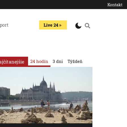
Kontakt
port
Live 24
24 hodín
3 dni
Týždeň
ajčítanejšie