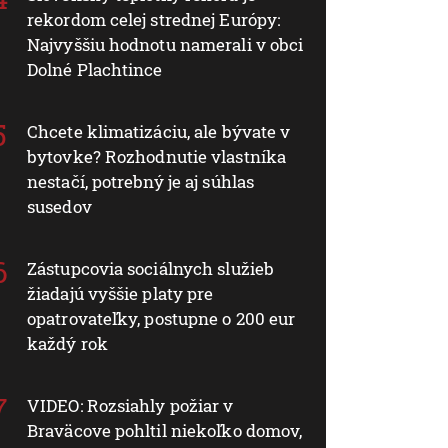
rekordom celej strednej Európy:
Najvyššiu hodnotu namerali v obci
Dolné Plachtince
Chcete klimatizáciu, ale bývate v
bytovke? Rozhodnutie vlastníka
nestačí, potrebný je aj súhlas
susedov
Zástupcovia sociálnych služieb
žiadajú vyššie platy pre
opatrovateľky, postupne o 200 eur
každý rok
VIDEO: Rozsiahly požiar v
Braväcove pohltil niekoľko domov,