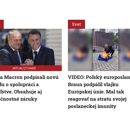
Svet
AKTUALIZOVANÉ
a Macron podpísali novú
VIDEO: Poľský europosla
u o spolupráci a
Braun podpálil vlajku
eľstve. Obsahuje aj
Európskej únie. Mal tak
ečnostné záruky
reagovať na stratu svojej
poslaneckej imunity