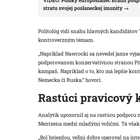
VIDEO: Poľský europoslanec Braun podpál
stratu svojej poslaneckej imunity
Politológ vidí snahu hlavných kandidáto
kontroverzným témam.
„Napríklad Nawrocki sa nevedel jasne vyja
podporovanom konzervatívnou stranou PiS.
kampaň. Napríklad o to, kto má lepšie kon
Nemecka či Ruska,“ hovorí.
Rastúci pravicový 
Analytik upozornil aj na rastúcu podporu
Mentzena medzi mladými voličmi. Tá však p
„Bol hviezdou, veľmi dobre operoval na int