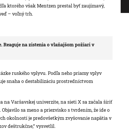
odľa ktorého však Mentzen prestal byť zaujímavý,
eď – voľný trh.
. Reaguje na zistenia o vlaňajšom požiari v
otázke ruského vplyvu. Podľa neho priamy vplyv
tuje snaha o destabilizáciu prostredníctvom
na Varšavskej univerzite, na sieti X sa začala šíriť
. Objavilo sa meno a priezvisko s tvrdením, že ide o
ch okolností je predovšetkým zvyšovanie napätia v
kov deštrukčne,“ vysvetlil.