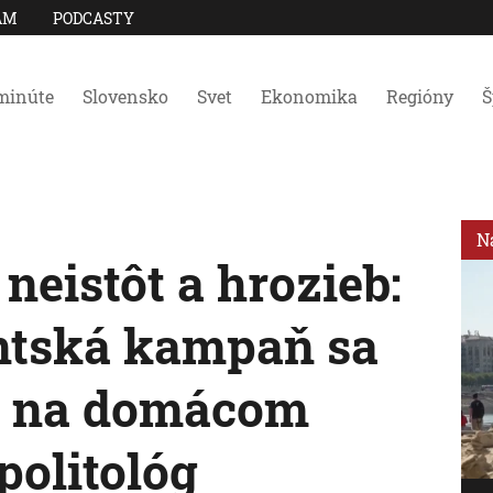
AM
PODCASTY
minúte
Slovensko
Svet
Ekonomika
Regióny
Š
N
 neistôt a hrozieb:
ntská kampaň sa
n na domácom
politológ