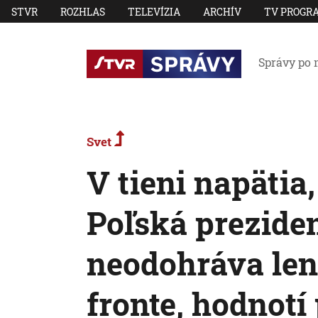
STVR
ROZHLAS
TELEVÍZIA
ARCHÍV
TV PROGR
Správy po 
Svet
V tieni napätia,
Poľská prezide
neodohráva le
fronte, hodnotí 