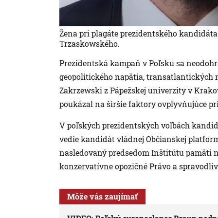
Žena pri plagáte prezidentského kandidáta
Trzaskowského.
Prezidentská kampaň v Poľsku sa neodohráv
geopolitického napätia, transatlantických n
Zakrzewski z Pápežskej univerzity v Krak
poukázal na širšie faktory ovplyvňujúce pr
V poľských prezidentských voľbách kandid
vedie kandidát vládnej Občianskej platfor
nasledovaný predsedom Inštitútu pamäti 
konzervatívne opozičné Právo a spravodlivo
Môže vás zaujímať