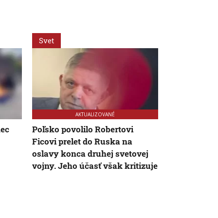
Svet
Svet
AKTUALIZOVANÉ
AK
nec
Poľsko povolilo Robertovi
Krvavá drám
Ficovi prelet do Ruska na
Pacient dobo
oslavy konca druhej svetovej
údajne bol 
vojny. Jeho účasť však kritizuje
priebehom l