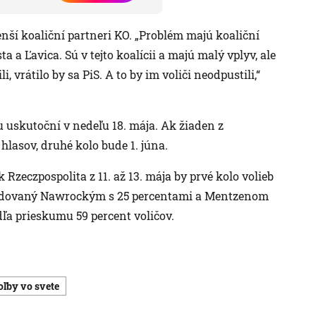
nší koaliční partneri KO. „Problém majú koaliční
ta a Ľavica. Sú v tejto koalícii a majú malý vplyv, ale
i, vrátilo by sa PiS. A to by im voliči neodpustili,“
u uskutoční v nedeľu 18. mája. Ak žiaden z
lasov, druhé kolo bude 1. júna.
Rzeczpospolita z 11. až 13. mája by prvé kolo volieb
ledovaný Nawrockým s 25 percentami a Mentzenom
dľa prieskumu 59 percent voličov.
voľby vo svete