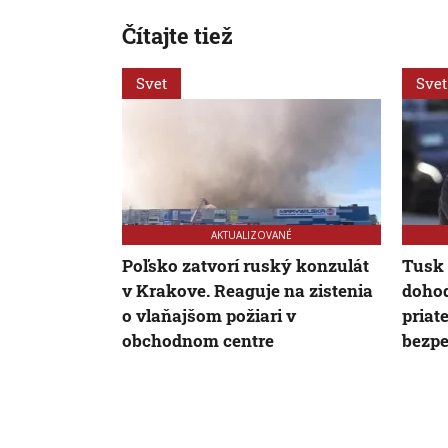
Čítajte tiež
Svet
Svet
AKTUALIZOVANÉ
Poľsko zatvorí ruský konzulát
Tusk 
v Krakove. Reaguje na zistenia
dohod
o vlaňajšom požiari v
priat
obchodnom centre
bezp