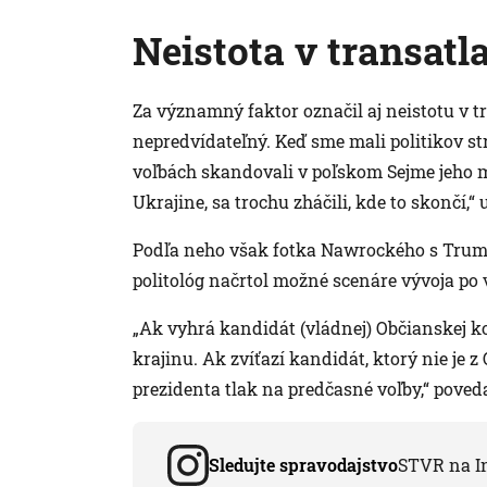
Neistota v transat
Za významný faktor označil aj neistotu v t
nepredvídateľný. Keď sme mali politikov str
voľbách skandovali v poľskom Sejme jeho me
Ukrajine, sa trochu zháčili, kde to skončí,“
Podľa neho však fotka Nawrockého s Tru
politológ načrtol možné scenáre vývoja po 
„Ak vyhrá kandidát (vládnej) Občianskej ko
krajinu. Ak zvíťazí kandidát, ktorý nie je z
prezidenta tlak na predčasné voľby,“ poveda
Sledujte spravodajstvo
STVR na I