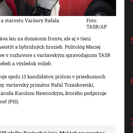
 a starostu Varšavy Rafala
Foto:
TASR/AP
a len na domácom fronte, ale aj v tieni
eistôt a hybridných hrozieb. Politológ Maciej
ove v rozhovore s varšavským spravodajcom TASR
iebeh a výsledok volieb.
uje spolu 13 kandidátov, pričom v prieskumoch
my, varšavský primátor Rafal Trzaskowski,
národa Karolom Nawrockým, ktorého podporuje
sť (PiS).