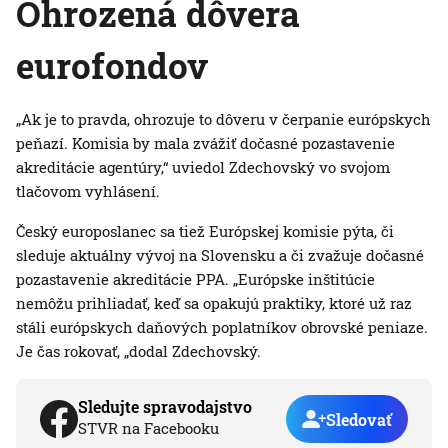
Ohrozená dôvera
eurofondov
„Ak je to pravda, ohrozuje to dôveru v čerpanie európskych
peňazí. Komisia by mala zvážiť dočasné pozastavenie
akreditácie agentúry,“ uviedol Zdechovský vo svojom
tlačovom vyhlásení.
Český europoslanec sa tiež Európskej komisie pýta, či
sleduje aktuálny vývoj na Slovensku a či zvažuje dočasné
pozastavenie akreditácie PPA. „Európske inštitúcie
nemôžu prihliadať, keď sa opakujú praktiky, ktoré už raz
stáli európskych daňových poplatníkov obrovské peniaze.
Je čas rokovať, „dodal Zdechovský.
Sledujte spravodajstvo
Sledovať
STVR na Facebooku