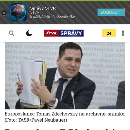
Správy STVR
ZOBRAZIŤ
STVR
BEZPLATNÉ - V Google Play
24
Europoslanec Tomáš Zdechovský na archívnej snímke.
(Foto: TASR/Pavel Neubauer)