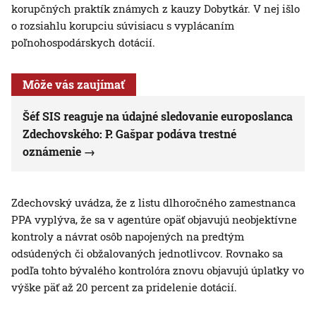
korupčných praktík známych z kauzy Dobytkár. V nej išlo
o rozsiahlu korupciu súvisiacu s vyplácaním
poľnohospodárskych dotácií.
Môže vás zaujímať
Šéf SIS reaguje na údajné sledovanie europoslanca
Zdechovského: P. Gašpar podáva trestné
oznámenie
Zdechovský uvádza, že z listu dlhoročného zamestnanca
PPA vyplýva, že sa v agentúre opäť objavujú neobjektívne
kontroly a návrat osôb napojených na predtým
odsúdených či obžalovaných jednotlivcov. Rovnako sa
podľa tohto bývalého kontrolóra znovu objavujú úplatky vo
výške päť až 20 percent za pridelenie dotácií.