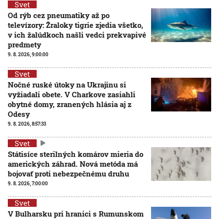
Svet
Od rýb cez pneumatiky až po
televízory: Žraloky tigrie zjedia všetko,
v ich žalúdkoch našli vedci prekvapivé
predmety
9. 8. 2026, 9:00:00
Svet
Nočné ruské útoky na Ukrajinu si
vyžiadali obete. V Charkove zasiahli
obytné domy, zranených hlásia aj z
Odesy
9. 8. 2026, 8:57:33
Svet
Státisíce sterilných komárov mieria do
amerických záhrad. Nová metóda má
bojovať proti nebezpečnému druhu
9. 8. 2026, 7:00:00
Svet
V Bulharsku pri hranici s Rumunskom