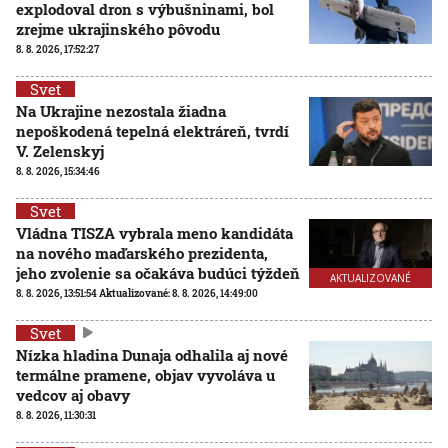
explodoval dron s výbušninami, bol
zrejme ukrajinského pôvodu
8. 8. 2026, 17:52:27
Svet
Na Ukrajine nezostala žiadna
nepoškodená tepelná elektráreň, tvrdí
V. Zelenskyj
8. 8. 2026, 15:34:46
Svet
Vládna TISZA vybrala meno kandidáta
na nového maďarského prezidenta,
jeho zvolenie sa očakáva budúci týždeň
AKTUALIZOVANÉ
8. 8. 2026, 13:51:54
Aktualizované:
8. 8. 2026, 14:49:00
Svet
Nízka hladina Dunaja odhalila aj nové
termálne pramene, objav vyvoláva u
vedcov aj obavy
8. 8. 2026, 11:30:31