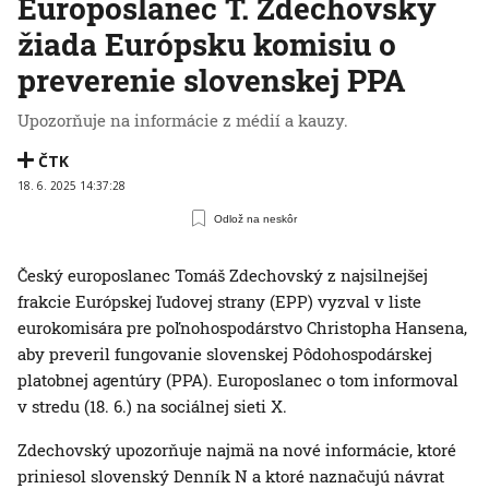
Europoslanec T. Zdechovský
žiada Európsku komisiu o
preverenie slovenskej PPA
Upozorňuje na informácie z médií a kauzy.
ČTK
18. 6. 2025 14:37:28
Odlož na neskôr
Český europoslanec Tomáš Zdechovský z najsilnejšej
frakcie Európskej ľudovej strany (EPP) vyzval v liste
eurokomisára pre poľnohospodárstvo Christopha Hansena,
aby preveril fungovanie slovenskej Pôdohospodárskej
platobnej agentúry (PPA). Europoslanec o tom informoval
v stredu (18. 6.) na sociálnej sieti X.
Zdechovský upozorňuje najmä na nové informácie, ktoré
priniesol slovenský Denník N a ktoré naznačujú návrat