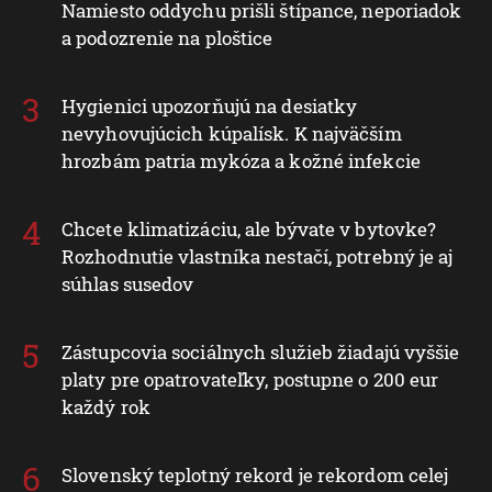
Namiesto oddychu prišli štípance, neporiadok
a podozrenie na ploštice
Hygienici upozorňujú na desiatky
nevyhovujúcich kúpalísk. K najväčším
hrozbám patria mykóza a kožné infekcie
Chcete klimatizáciu, ale bývate v bytovke?
Rozhodnutie vlastníka nestačí, potrebný je aj
súhlas susedov
Zástupcovia sociálnych služieb žiadajú vyššie
platy pre opatrovateľky, postupne o 200 eur
každý rok
Slovenský teplotný rekord je rekordom celej