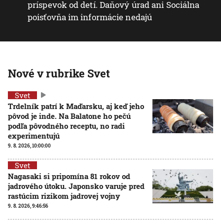
príspevok od detí. Daňový úrad ani Sociálna
poisťovňa im informácie nedajú
Nové v rubrike Svet
Svet
Trdelník patrí k Maďarsku, aj keď jeho
pôvod je inde. Na Balatone ho pečú
podľa pôvodného receptu, no radi
experimentujú
9. 8. 2026, 10:00:00
Svet
Nagasaki si pripomína 81 rokov od
jadrového útoku. Japonsko varuje pred
rastúcim rizikom jadrovej vojny
9. 8. 2026, 9:46:56