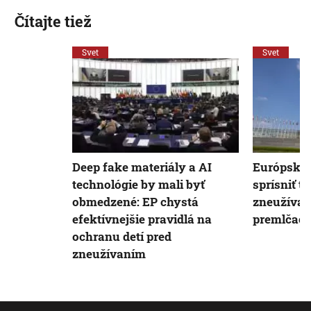
Čítajte tiež
Svet
Svet
Deep fake materiály a AI
Európsky 
technológie by mali byť
sprísniť t
obmedzené: EP chystá
zneužívani
efektívnejšie pravidlá na
premlčaci
ochranu detí pred
zneužívaním