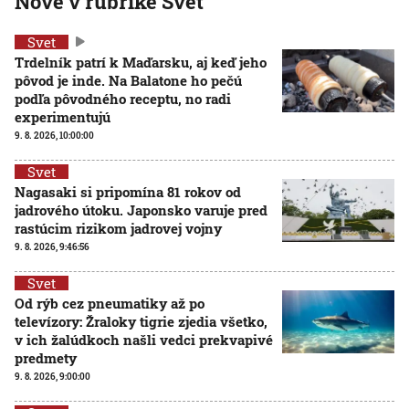
Nové v rubrike Svet
Svet
Trdelník patrí k Maďarsku, aj keď jeho
pôvod je inde. Na Balatone ho pečú
podľa pôvodného receptu, no radi
experimentujú
9. 8. 2026, 10:00:00
Svet
Nagasaki si pripomína 81 rokov od
jadrového útoku. Japonsko varuje pred
rastúcim rizikom jadrovej vojny
9. 8. 2026, 9:46:56
Svet
Od rýb cez pneumatiky až po
televízory: Žraloky tigrie zjedia všetko,
v ich žalúdkoch našli vedci prekvapivé
predmety
9. 8. 2026, 9:00:00