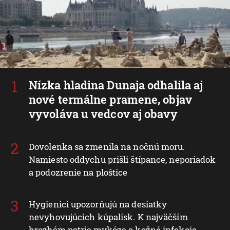
Nízka hladina Dunaja odhalila aj
nové termálne pramene, objav
vyvoláva u vedcov aj obavy
Dovolenka sa zmenila na nočnú moru.
Namiesto oddychu prišli štípance, neporiadok
a podozrenie na ploštice
Hygienici upozorňujú na desiatky
nevyhovujúcich kúpalísk. K najväčším
hrozbám patria mykóza a kožné infekcie