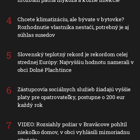
Chcete klimatizáciu, ale bývate v bytovke?
Rozhodnutie vlastníka nestačí, potrebný je aj
súhlas susedov
Slovenský teplotný rekord je rekordom celej
strednej Európy: Najvyššiu hodnotu namerali v
obci Dolné Plachtince
Zástupcovia sociálnych služieb žiadajú vyššie
platy pre opatrovateľky, postupne o 200 eur
každý rok
VIDEO: Rozsiahly požiar v Braväcove pohltil
niekoľko domov, v obci vyhlásili mimoriadnu
situáciu