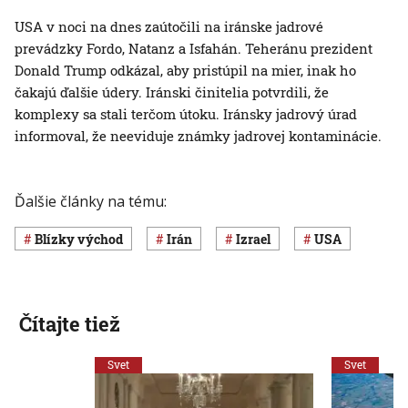
USA v noci na dnes zaútočili na iránske jadrové
prevádzky Fordo, Natanz a Isfahán. Teheránu prezident
Donald Trump odkázal, aby pristúpil na mier, inak ho
čakajú ďalšie údery. Iránski činitelia potvrdili, že
komplexy sa stali terčom útoku. Iránsky jadrový úrad
informoval, že neeviduje známky jadrovej kontaminácie.
Ďalšie články na tému:
Blízky východ
Irán
Izrael
USA
Čítajte tiež
Svet
Svet