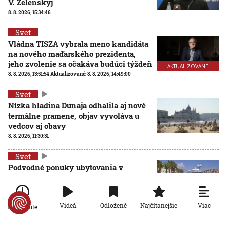
V. Zelenskyj
8. 8. 2026, 15:34:46
Svet
Vládna TISZA vybrala meno kandidáta
na nového maďarského prezidenta,
jeho zvolenie sa očakáva budúci týždeň
AKTUALIZOVANÉ
8. 8. 2026, 13:51:54
Aktualizované:
8. 8. 2026, 14:49:00
Svet
Nízka hladina Dunaja odhalila aj nové
termálne pramene, objav vyvoláva u
vedcov aj obavy
8. 8. 2026, 11:30:31
Svet
Podvodné ponuky ubytovania v
Chorvátsku: Pár kliknutí na internete a
môžete prísť o peniaze aj dovolenku
8. 8. 2026, 10:51:49
Viac
Videá
Odložené
Najčítanejšie
Po minúte
Svet