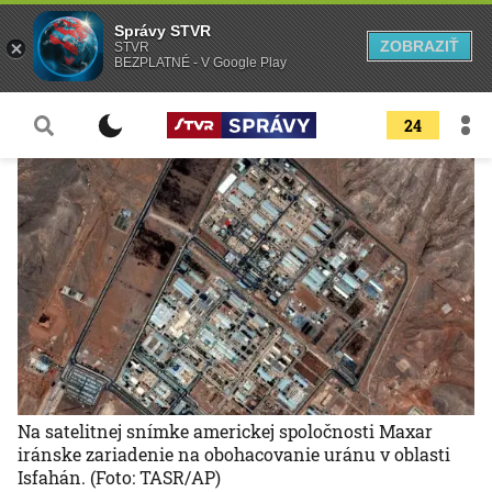
Správy STVR
ZOBRAZIŤ
STVR
BEZPLATNÉ - V Google Play
24
Na satelitnej snímke americkej spoločnosti Maxar
iránske zariadenie na obohacovanie uránu v oblasti
Isfahán.
(Foto: TASR/AP)