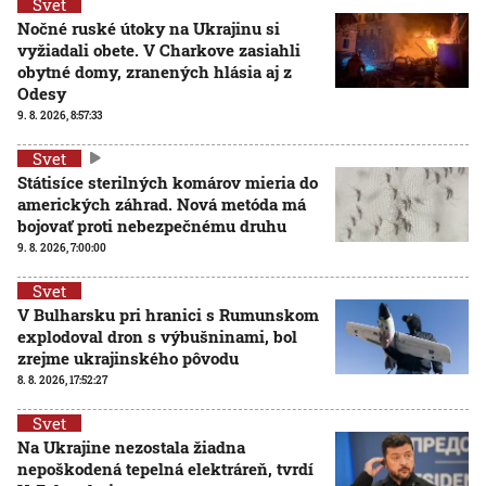
Svet
Nočné ruské útoky na Ukrajinu si
vyžiadali obete. V Charkove zasiahli
obytné domy, zranených hlásia aj z
Odesy
9. 8. 2026, 8:57:33
Svet
Státisíce sterilných komárov mieria do
amerických záhrad. Nová metóda má
bojovať proti nebezpečnému druhu
9. 8. 2026, 7:00:00
Svet
V Bulharsku pri hranici s Rumunskom
explodoval dron s výbušninami, bol
zrejme ukrajinského pôvodu
8. 8. 2026, 17:52:27
Svet
Na Ukrajine nezostala žiadna
nepoškodená tepelná elektráreň, tvrdí