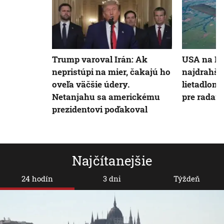
Trump varoval Irán: Ak
USA na Irá
nepristúpi na mier, čakajú ho
najdrahš
oveľa väčšie údery.
lietadlom.
Netanjahu sa americkému
pre radary
prezidentovi poďakoval
Najčítanejšie
24 hodín
3 dni
Týždeň