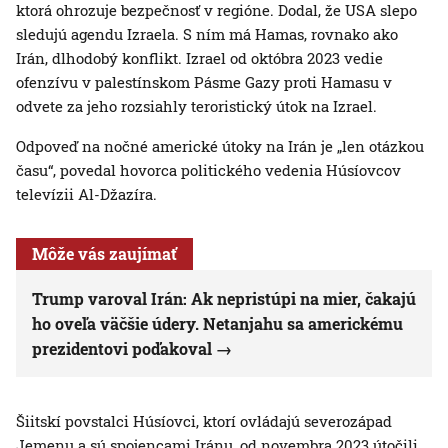
ktorá ohrozuje bezpečnosť v regióne. Dodal, že USA slepo
sledujú agendu Izraela. S ním má Hamas, rovnako ako
Irán, dlhodobý konflikt. Izrael od októbra 2023 vedie
ofenzívu v palestínskom Pásme Gazy proti Hamasu v
odvete za jeho rozsiahly teroristický útok na Izrael.
Odpoveď na nočné americké útoky na Irán je „len otázkou
času“, povedal hovorca politického vedenia Húsíovcov
televízii Al-Džazíra.
Môže vás zaujímať
Trump varoval Irán: Ak nepristúpi na mier, čakajú
ho oveľa väčšie údery. Netanjahu sa americkému
prezidentovi poďakoval
Šiitskí povstalci Húsíovci, ktorí ovládajú severozápad
Jemenu a sú spojencami Iránu, od novembra 2023 útočili