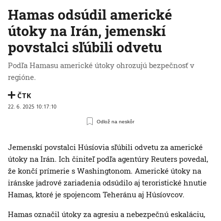
Hamas odsúdil americké
útoky na Irán, jemenskí
povstalci sľúbili odvetu
Podľa Hamasu americké útoky ohrozujú bezpečnosť v
regióne.
ČTK
22. 6. 2025 10:17:10
Odlož na neskôr
Jemenskí povstalci Húsíovia sľúbili odvetu za americké
útoky na Irán. Ich činiteľ podľa agentúry Reuters povedal,
že končí prímerie s Washingtonom. Americké útoky na
iránske jadrové zariadenia odsúdilo aj teroristické hnutie
Hamas, ktoré je spojencom Teheránu aj Húsíovcov.
Hamas označil útoky za agresiu a nebezpečnú eskaláciu,