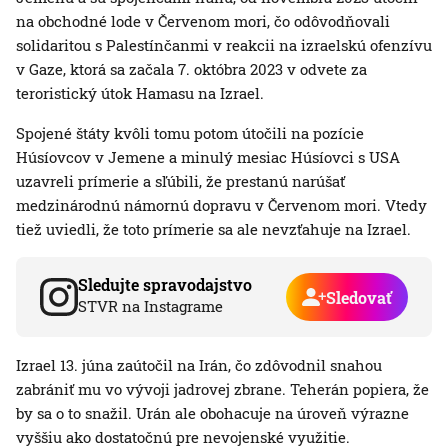
na obchodné lode v Červenom mori, čo odôvodňovali
solidaritou s Palestínčanmi v reakcii na izraelskú ofenzívu
v Gaze, ktorá sa začala 7. októbra 2023 v odvete za
teroristický útok Hamasu na Izrael.
Spojené štáty kvôli tomu potom útočili na pozície
Húsíovcov v Jemene a minulý mesiac Húsíovci s USA
uzavreli prímerie a sľúbili, že prestanú narúšať
medzinárodnú námornú dopravu v Červenom mori. Vtedy
tiež uviedli, že toto prímerie sa ale nevzťahuje na Izrael.
Sledujte spravodajstvo
Sledovať
STVR na Instagrame
Izrael 13. júna zaútočil na Irán, čo zdôvodnil snahou
zabrániť mu vo vývoji jadrovej zbrane. Teherán popiera, že
by sa o to snažil. Urán ale obohacuje na úroveň výrazne
vyššiu ako dostatočnú pre nevojenské využitie.