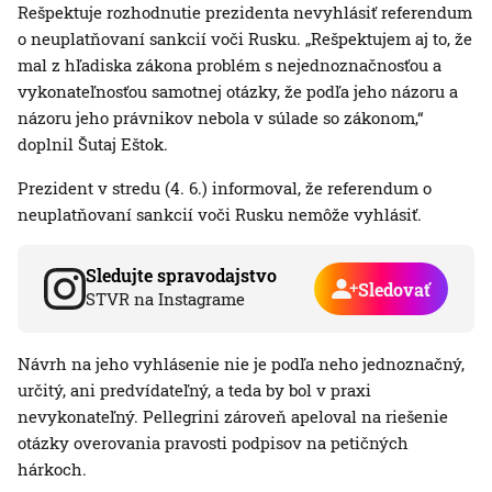
Rešpektuje rozhodnutie prezidenta nevyhlásiť referendum
o neuplatňovaní sankcií voči Rusku. „Rešpektujem aj to, že
mal z hľadiska zákona problém s nejednoznačnosťou a
vykonateľnosťou samotnej otázky, že podľa jeho názoru a
názoru jeho právnikov nebola v súlade so zákonom,“
doplnil Šutaj Eštok.
Prezident v stredu (4. 6.) informoval, že referendum o
neuplatňovaní sankcií voči Rusku nemôže vyhlásiť.
Sledujte spravodajstvo
Sledovať
STVR na Instagrame
Návrh na jeho vyhlásenie nie je podľa neho jednoznačný,
určitý, ani predvídateľný, a teda by bol v praxi
nevykonateľný. Pellegrini zároveň apeloval na riešenie
otázky overovania pravosti podpisov na petičných
hárkoch.