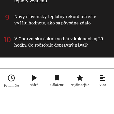
teploty vzduchu
Nový slovenský teplotný rekord má ešte
vyššiu hodnotu, ako sa pôvodne zdalo
V Chorvátsku čakali vodiči v kolónach aj 20
hodín. Čo spôsobilo dopravný nával?
Nové v rubrike Slovensko
Viac
Slovensko
Videá
Odložené
Najčítanejšie
Po minúte
Dunaj sa zmenil na nepoznanie. Nízka
hladina blokuje lode a zvyšuje náklady
na prepravu
6. 8. 2026, 19:09:48