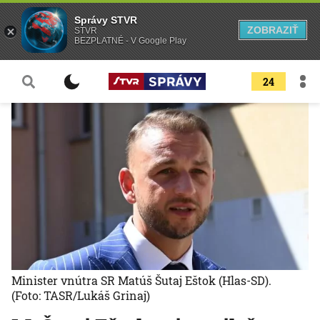
Správy STVR
ZOBRAZIŤ
STVR
BEZPLATNÉ - V Google Play
24
Minister vnútra SR Matúš Šutaj Eštok (Hlas-SD).
(Foto: TASR/Lukáš Grinaj)