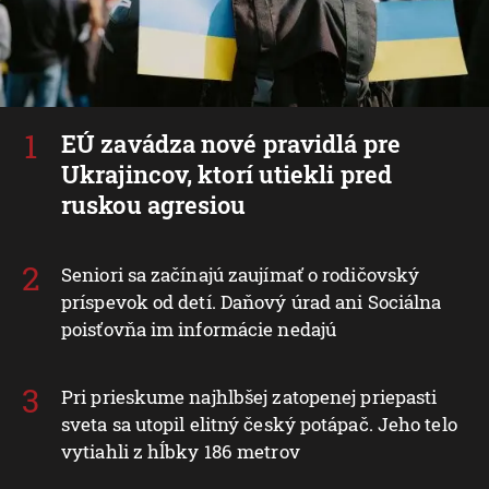
EÚ zavádza nové pravidlá pre
Ukrajincov, ktorí utiekli pred
ruskou agresiou
Seniori sa začínajú zaujímať o rodičovský
príspevok od detí. Daňový úrad ani Sociálna
poisťovňa im informácie nedajú
Pri prieskume najhlbšej zatopenej priepasti
sveta sa utopil elitný český potápač. Jeho telo
vytiahli z hĺbky 186 metrov