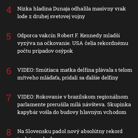
Nízka hladina Dunaja odhalila masívny vrak
lode z druhej svetovej vojny
Odporca vakcín Robert F. Kennedy mladší
vyzýva na očkovanie. USA čelia rekordnému
počtu prípadov osýpok
VIDEO: Smútiaca matka delfína plávala s telom
mŕtveho mláďaťa, pridali sa ďalšie delfíny
VIDEO: Rokovanie v brazílskom regionálnom
parlamente prerušila milá návšteva. Skupinka
kapybár vošla do budovy hlavným vchodom
Na Slovensku padol nový absolútny rekord