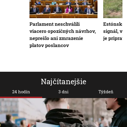
Parlament neschválili
Estónsko 
viacero opozičných návrhov,
signál, v 
neprešlo ani zmrazenie
je priprav
platov poslancov
Najčítanejšie
24 hodín
3 dni
Týždeň