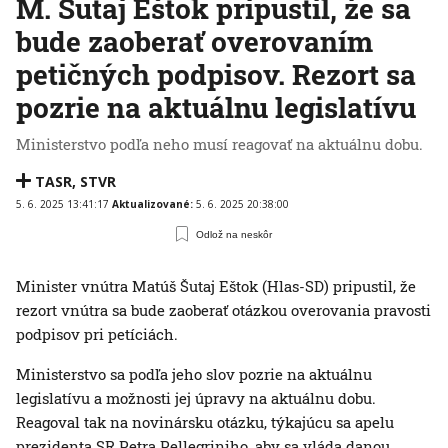
M. Šutaj Eštok pripustil, že sa
bude zaoberať overovaním
petičných podpisov. Rezort sa
pozrie na aktuálnu legislatívu
Ministerstvo podľa neho musí reagovať na aktuálnu dobu.
TASR
,
STVR
5. 6. 2025 13:41:17
Aktualizované:
5. 6. 2025 20:38:00
Odlož na neskôr
Minister vnútra Matúš Šutaj Eštok (Hlas-SD) pripustil, že
rezort vnútra sa bude zaoberať otázkou overovania pravosti
podpisov pri petíciách.
Ministerstvo sa podľa jeho slov pozrie na aktuálnu
legislatívu a možnosti jej úpravy na aktuálnu dobu.
Reagoval tak na novinársku otázku, týkajúcu sa apelu
prezidenta SR Petra Pellegriniho, aby sa vláda danou