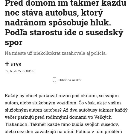
Pred domom im takmer každú
noc stáva autobus, ktorý
nadránom spôsobuje hluk.
Podľa starostu ide o susedský
spor
Na mieste už niekoľkokrát zasahovala aj polícia.
STVR
19. 6. 2025 09:00:00
Odlož na neskôr
Každý by chcel parkovať rovno pod oknami, so svojim
autom, alebo služobným vozidlom. Čo však, ak je vaším
služobným autom autobus? Až dva autobusy takmer každý
večer parkujú pred rodinnými domami vo Veľkých
Trakanoch. Takmer každé ráno budia svojich susedov,
alebo cez deň zavadzajú na ulici. Polícia v tom problém