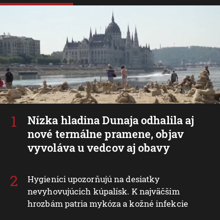
Nízka hladina Dunaja odhalila aj
nové termálne pramene, objav
vyvoláva u vedcov aj obavy
Hygienici upozorňujú na desiatky
nevyhovujúcich kúpalísk. K najväčším
hrozbám patria mykóza a kožné infekcie