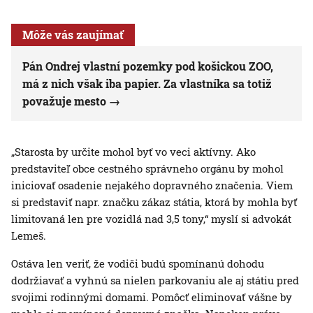
Môže vás zaujímať
Pán Ondrej vlastní pozemky pod košickou ZOO,
má z nich však iba papier. Za vlastníka sa totiž
považuje mesto
„Starosta by určite mohol byť vo veci aktívny. Ako
predstaviteľ obce cestného správneho orgánu by mohol
iniciovať osadenie nejakého dopravného značenia. Viem
si predstaviť napr. značku zákaz státia, ktorá by mohla byť
limitovaná len pre vozidlá nad 3,5 tony,“ myslí si advokát
Lemeš.
Ostáva len veriť, že vodiči budú spomínanú dohodu
dodržiavať a vyhnú sa nielen parkovaniu ale aj státiu pred
svojimi rodinnými domami. Pomôcť eliminovať vášne by