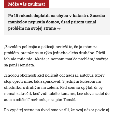
Môže vás zaujímať
Po 15 rokoch doplatili na chybu v katastri. Susedia
manželov nepustia domov, úrad pritom uznal
problém na svojej strane
„Zavolám policajta a policajt nerieši to, čo ja mám za
problém, pretože sa to týka jedného alebo druhého. Rieši
ich ale mňa nie. Akože ja nemám mať čo problém,“ sťažuje
sa pani Henrieta.
„Zhodou okolností keď policajt odchádzal, autobus, ktorý
stoji oproti mne, tak zaparkoval. S jedným kolesom na
chodníku, s druhým na zeleni. Keď som sa opýtal, či by
nemal zakročiť, keď vidí takéto konanie, bez slova sadol do
auta a odišiel,“ rozhorčuje sa pán Tomáš.
Po vypätej scéne na úvod sme verili, že svoj názor povie aj