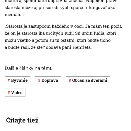
mohla aj spomínaná dopravná značka. Napokon práve
starosta môže aj pri susedských sporoch fungovať ako
mediátor.
„Starosta je zástupcom každého v obci. Ja mám ten pocit,
že on je starosta iba určitých ľudí. Sú určití ľudia, ktorí
môžu všetko a potom sú tu ostatní, ktorí buďte ticho
a buďte radi, že ste,“ dodáva pani Henrieta.
Ďalšie články na tému:
Bývanie
Doprava
Občan za dverami
Video
Čítajte tiež