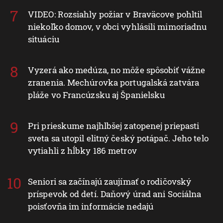
VIDEO: Rozsiahly požiar v Braväcove pohltil
niekoľko domov, v obci vyhlásili mimoriadnu
situáciu
Vyzerá ako medúza, no môže spôsobiť vážne
zranenia. Mechúrovka portugalská zatvára
pláže vo Francúzsku aj Španielsku
Pri prieskume najhlbšej zatopenej priepasti
sveta sa utopil elitný český potápač. Jeho telo
vytiahli z hĺbky 186 metrov
Seniori sa začínajú zaujímať o rodičovský
príspevok od detí. Daňový úrad ani Sociálna
poisťovňa im informácie nedajú