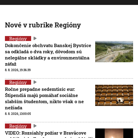
Nové v rubrike Regióny
Regióny
Dokončenie obchvatu Banskej Bystrice
sa odkladá o dva roky, dôvodom sú
nelegálne skládky a environmentálna
záťaž
8. 8. 2026, 19:36:39
Regióny
Ročne prepadne sedemtisíc eur:
Štipendiá majú pomáhať sociálne
slabším študentom, nikto však o ne
nežiada
8. 8. 2026, 13:00:05
Regióny
VIDEO: Rozsiahly požiar v Braväcove