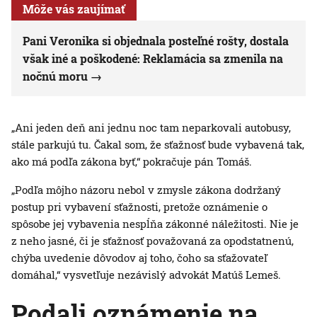
Môže vás zaujímať
Pani Veronika si objednala posteľné rošty, dostala
však iné a poškodené: Reklamácia sa zmenila na
nočnú moru
„Ani jeden deň ani jednu noc tam neparkovali autobusy,
stále parkujú tu. Čakal som, že sťažnosť bude vybavená tak,
ako má podľa zákona byť,“ pokračuje pán Tomáš.
„Podľa môjho názoru nebol v zmysle zákona dodržaný
postup pri vybavení sťažnosti, pretože oznámenie o
spôsobe jej vybavenia nespĺňa zákonné náležitosti. Nie je
z neho jasné, či je sťažnosť považovaná za opodstatnenú,
chýba uvedenie dôvodov aj toho, čoho sa sťažovateľ
domáhal,“ vysvetľuje nezávislý advokát Matúš Lemeš.
Podali oznámenie na