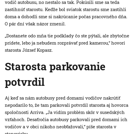
vodič autobusu, no nestalo sa tak. Pokúsili sme sa teda
zastihnúť starostu. Keďže bol sviatok starostu sme zastihli
doma a dohodli sme si nakrúcanie počas pracovného dňa.
O pár dní však názor zmenil.
„Dostanete odo mňa tie podklady čo ste pýtali, ale zbytočne
prídete, lebo ja nebudem rozprávať pred kamerou,“ hovorí
starosta József Kopasz.
Starosta parkovanie
potvrdil
Aj keď sa nám autobusy pred domami vodičov nakrútiť
nepodarilo to, že tam parkovali potvrdil starosta aj hovorca
spoločnosti Arriva. „Ja vidím problém skôr v susedských
vzťahoch. Desaťročia autobusy parkovali pred domami ich
vodičov a v obci nikoho neobťažovali,“ píše starosta v
stanovisku.