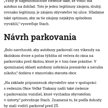
„Vždy je najjednoduchšie riešenie také, že vodič má
autobus na dohľad. Toto je jeden legitímny záujem, druhý,
rovnako legitímny, je záujem obyvateľov tej ulice. Hľadáme
také optimum, aby sa tie záujmy nejakým spôsobom
vyvážili,“ vysvetľuje Stach.
Návrh parkovania
„Bolo navrhnuté, aby autobusy parkovali cez víkendy na
školskom dvore a počas týždňa od večera do rána na
parkovisku pred školou, ktoré je v tom čase prázdne. V
spomínanej oblasti autobusy nebránia premávke a nerušia
nikoho,“ dodáva v stanovisku starosta obce.
„Na základe pripomienok obyvateľov sme v spolupráci
s vedením Obce Veľké Trakany našli také riešenie
s parkovaním vozidiel, ktoré vychádza obyvateľom
v ústrety,“ potvrdzuje Stach. Znamená to, že podľa dohody
by mali vodiči parkovať pred ZŠ.