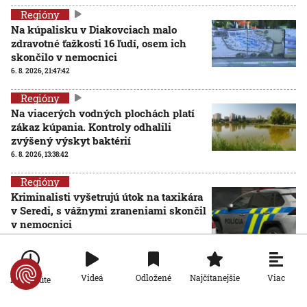
Regióny
Na kúpalisku v Diakovciach malo
zdravotné ťažkosti 16 ľudí, osem ich
skončilo v nemocnici
6. 8. 2026, 21:47:42
Regióny
Na viacerých vodných plochách platí
zákaz kúpania. Kontroly odhalili
zvýšený výskyt baktérií
6. 8. 2026, 13:38:42
Regióny
Kriminalisti vyšetrujú útok na taxikára
v Seredi, s vážnymi zraneniami skončil
v nemocnici
6. 8. 2026, 12:32:20
Regióny
Viac
Videá
Odložené
Najčítanejšie
Kamzíkov je v Tatrách viac než vlani,
Po minúte
potvrdilo to ich sčítanie