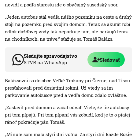
nevidí a podľa starostu ide o obyčajný susedský spor.
„Jeden autobus stál vedľa nášho pozemku na ceste a druhý
stojí na pozemku pred svojím domom. Teraz sa akurát robí
odtok dažďovej vody tak neparkuje tam, ale parkujú teraz
na chodníkoch, na tráve,“ sťažuje sa Tomáš Balázs.
Sledujte spravodajstvo
Sledovať
STVR na WhatsApp
Balázsovci sa do obce Veľké Trakany pri Čiernej nad Tisou
presťahovali pred desiatimi rokmi. Už vtedy sa im
parkovanie autobusov pred a vedľa domu zdalo zvláštne.
„Zastavil pred domom a začal cúvať. Viete, že tie autobusy
pri tom pípajú. Pri tom pípaní vás zobudí, keď je to o piatej
ráno,“ pokračuje pán Tomáš.
„Minule som mala štyri dni voľna. Za štyri dni každé Božie