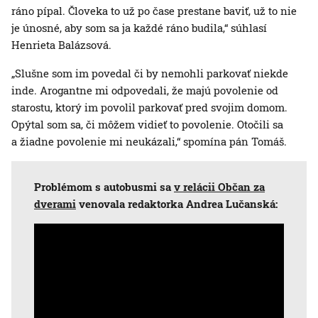
ráno pípal. Človeka to už po čase prestane baviť, už to nie
je únosné, aby som sa ja každé ráno budila,“ súhlasí
Henrieta Balázsová.
„Slušne som im povedal či by nemohli parkovať niekde
inde. Arogantne mi odpovedali, že majú povolenie od
starostu, ktorý im povolil parkovať pred svojim domom.
Opýtal som sa, či môžem vidieť to povolenie. Otočili sa
a žiadne povolenie mi neukázali,“ spomína pán Tomáš.
Problémom s autobusmi sa
v relácii Občan za
dverami
venovala redaktorka Andrea Lučanská: