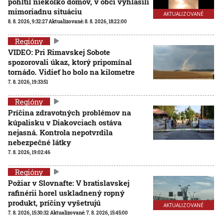
pohltil niekoľko domov, v obci vyhlásili
mimoriadnu situáciu
AKTUALIZOVANÉ
8. 8. 2026, 9:32:27
Aktualizované:
8. 8. 2026, 18:22:00
Regióny
VIDEO: Pri Rimavskej Sobote
spozorovali úkaz, ktorý pripomínal
tornádo. Vidieť ho bolo na kilometre
7. 8. 2026, 19:33:51
Regióny
Príčina zdravotných problémov na
kúpalisku v Diakovciach ostáva
nejasná. Kontrola nepotvrdila
nebezpečné látky
7. 8. 2026, 19:02:46
Regióny
Požiar v Slovnafte: V bratislavskej
rafinérii horel uskladnený ropný
produkt, príčiny vyšetrujú
AKTUALIZOVANÉ
7. 8. 2026, 15:30:32
Aktualizované:
7. 8. 2026, 15:45:00