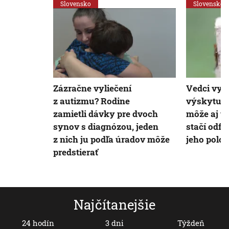
Slovensko
Slovensko
Zázračne vyliečení
Vedci vyt
z autizmu? Rodine
výskytu k
zamietli dávky pre dvoch
môže aj v
synov s diagnózou, jeden
stačí odfo
z nich ju podľa úradov môže
jeho polo
predstierať
Najčítanejšie
24 hodín
3 dni
Týždeň