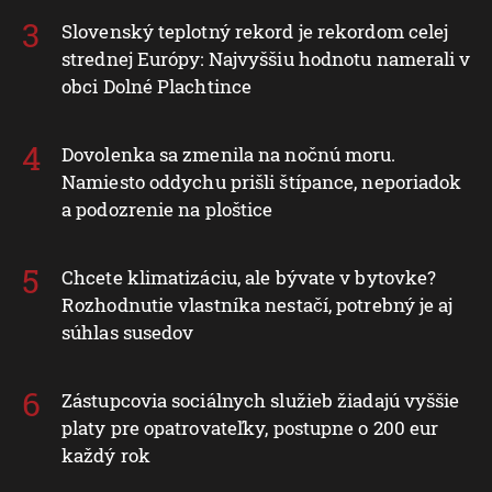
Slovenský teplotný rekord je rekordom celej
strednej Európy: Najvyššiu hodnotu namerali v
obci Dolné Plachtince
Dovolenka sa zmenila na nočnú moru.
Namiesto oddychu prišli štípance, neporiadok
a podozrenie na ploštice
Chcete klimatizáciu, ale bývate v bytovke?
Rozhodnutie vlastníka nestačí, potrebný je aj
súhlas susedov
Zástupcovia sociálnych služieb žiadajú vyššie
platy pre opatrovateľky, postupne o 200 eur
každý rok