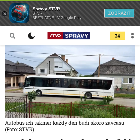
Správy STVR
ZOBRAZIŤ
STVR
BEZPLATNÉ - V Google Play
24
Autobus ich takmer každý deň budí skoro zavčasu.
(Foto: STVR)