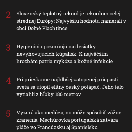
Slovenský teplotný rekord je rekordom celej
strednej Európy: Najvyššiu hodnotu namerali v
obci Dolné Plachtince
Hygienici upozorňujú na desiatky
nevyhovujúcich kúpalísk. K najväčším
hrozbám patria mykóza a kožné infekcie
Pri prieskume najhlbšej zatopenej priepasti
sveta sa utopil elitný český potápač. Jeho telo
vytiahli z hĺbky 186 metrov
Vyzerá ako medúza, no môže spôsobiť vážne
zranenia. Mechúrovka portugalská zatvára
pláže vo Francúzsku aj Španielsku