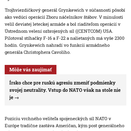
Trojhviezdičkový generál Grynkewich v súčasnosti pôsobí
ako vedúci operácií Zboru náčelníkov štábov. V minulosti
velil deviatej leteckej armáde a bol riaditeľom operácií v
Ústrednom velení ozbrojených síl ((CENTCOM) USA.
Pilotoval stíhačky F-16 a F-22 a nalietaných má vyše 2300
hodín. Grynkewich nahradí vo funkcii armádneho
generála Christophera Cavoliho.
Môže vás zaujímať
Írsko chce pre ruskú agresiu zmeniť podmienky
svojej neutrality. Vstup do NATO však na stole nie
je
Pozíciu vrchného veliteľa spojeneckých síl NATO v
Európe tradične zastáva Američan, kým post generálneho