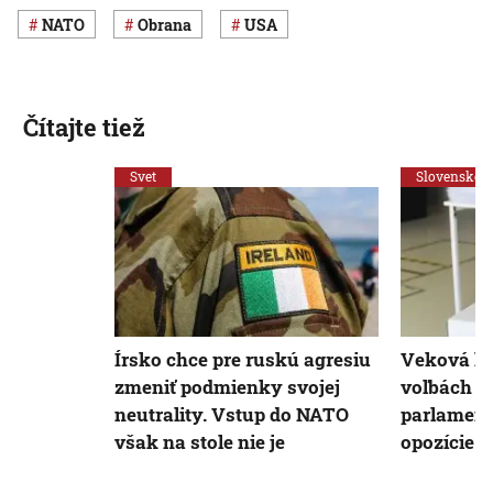
NATO
obrana
USA
Čítajte tiež
Svet
Slovensko
Írsko chce pre ruskú agresiu
Veková hr
zmeniť podmienky svojej
voľbách s
neutrality. Vstup do NATO
parlament
však na stole nie je
opozície