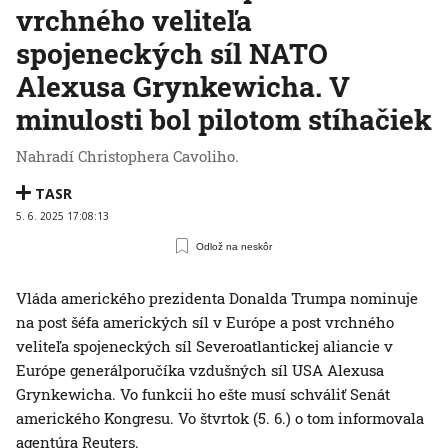
vrchného veliteľa
spojeneckých síl NATO
Alexusa Grynkewicha. V
minulosti bol pilotom stíhačiek
Nahradí Christophera Cavoliho.
TASR
5. 6. 2025 17:08:13
Odlož na neskôr
Vláda amerického prezidenta Donalda Trumpa nominuje
na post šéfa amerických síl v Európe a post vrchného
veliteľa spojeneckých síl Severoatlantickej aliancie v
Európe generálporučíka vzdušných síl USA Alexusa
Grynkewicha. Vo funkcii ho ešte musí schváliť Senát
amerického Kongresu. Vo štvrtok (5. 6.) o tom informovala
agentúra Reuters.