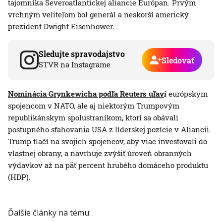
tajomníka Severoatlantickej aliancie Európan. Prvým
vrchným veliteľom bol generál a neskorší americký
prezident Dwight Eisenhower.
Sledujte spravodajstvo
Sledovať
STVR na Instagrame
Nominácia Grynkewicha podľa Reuters uľav
í
európskym
spojencom v NATO, ale aj niektorým Trumpovým
republikánskym spolustraníkom, ktorí sa obávali
postupného sťahovania USA z líderskej pozície v Aliancii.
Trump tlačí na svojich spojencov, aby viac investovali do
vlastnej obrany, a navrhuje zvýšiť úroveň obranných
výdavkov až na päť percent hrubého domáceho produktu
(HDP).
Ďalšie články na tému: