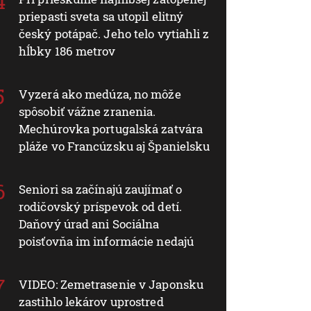
priepasti sveta sa utopil elitný
český potápač. Jeho telo vytiahli z
hĺbky 186 metrov
Vyzerá ako medúza, no môže
spôsobiť vážne zranenia.
Mechúrovka portugalská zatvára
pláže vo Francúzsku aj Španielsku
Seniori sa začínajú zaujímať o
rodičovský príspevok od detí.
Daňový úrad ani Sociálna
poisťovňa im informácie nedajú
VIDEO: Zemetrasenie v Japonsku
zastihlo lekárov uprostred