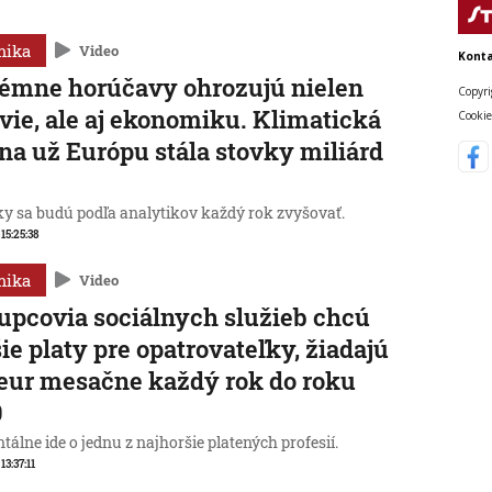
mika
Video
Konta
émne horúčavy ohrozujú nielen
Copyri
vie, ale aj ekonomiku. Klimatická
Cookie
a už Európu stála stovky miliárd
y sa budú podľa analytikov každý rok zvyšovať.
 15:25:38
mika
Video
upcovia sociálnych služieb chcú
ie platy pre opatrovateľky, žiadajú
eur mesačne každý rok do roku
0
lne ide o jednu z najhoršie platených profesií.
 13:37:11