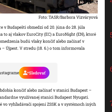
Foto: TASR/Barbora Vizváryová
e v Budapešti obmedzí od 20. júna do 28. júla
 to aj vlakov EuroCity (EC) a EuroNight (EN), ktoré
bmedzenia budú vlaky končiť alebo začínať v
 – Újpest. V stredu (18. 6.) o tom informovala
nstagrame
Sledovať
bdobia končiť alebo začínať v stanici Budapest –
štandardne využívanej stanici Budapest Nyugati.
é vo vyhľadávači spojení ZSSK a v systémoch iných