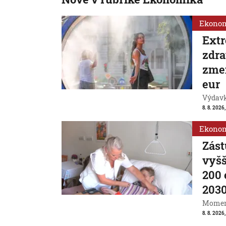
Ekono
Extr
zdra
zmen
eur
Výdavk
8. 8. 2026,
Ekono
Zást
vyšš
200 
203
Momentá
8. 8. 2026,