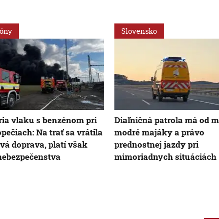
ióny
Slovensko
ia vlaku s benzénom pri
Diaľničná patrola má od m
pečiach: Na trať sa vrátila
modré majáky a právo
vá doprava, platí však
prednostnej jazdy pri
nebezpečenstva
mimoriadnych situáciách