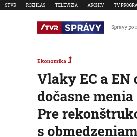
STVR
ROZHLAS
TELEVÍZIA
ARCHÍV
TV PROGR
Správy po 
Ekonomika
Vlaky EC a EN 
dočasne menia 
Pre rekonštrukc
s obmedzeniam