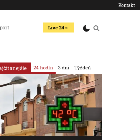
Kontakt
port
Live 24
24 hodín
3 dni
Týždeň
ajčítanejšie