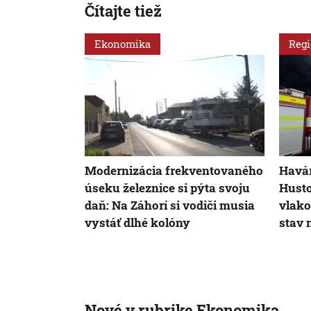
Čítajte tiež
Ekonomika
Reg
Modernizácia frekventovaného
Havár
úseku železnice si pýta svoju
Husto
daň: Na Záhorí si vodiči musia
vlako
vystáť dlhé kolóny
stav 
Nové v rubrike Ekonomika