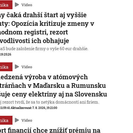
mika
Video
y čaká drahší štart aj vyššie
ty: Opozícia kritizuje zmeny v
odnom registri, rezort
vodlivosti ich obhajuje
aS bude založenie firmy o vyše 60 eur drahšie.
, 19:25:26
mika
Video
edzená výroba v atómových
ktrárňach v Maďarsku a Rumunsku
uje ceny elektriny aj na Slovensku
 rezort tvrdí, že sa to netýka domácností ani firiem.
 11:59:41
Aktualizované:
7. 8. 2026, 19:21:00
mika
Video
rt financií chce znížiť prémiu na