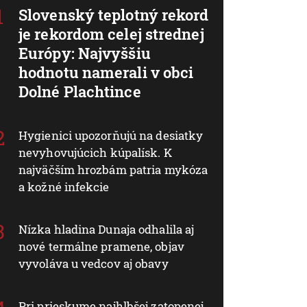
Slovenský teplotný rekord
je rekordom celej strednej
Európy: Najvyššiu
hodnotu namerali v obci
Dolné Plachtince
Hygienici upozorňujú na desiatky
nevyhovujúcich kúpalísk. K
najväčším hrozbám patria mykóza
a kožné infekcie
Nízka hladina Dunaja odhalila aj
nové termálne pramene, objav
vyvoláva u vedcov aj obavy
Pri prieskume najhlbšej zatopenej