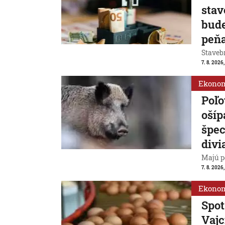
stav
bude
peň
Stavebn
7. 8. 2026,
Ekono
Poľo
ošíp
špec
divi
Majú p
7. 8. 2026
Ekono
Spot
Vajc