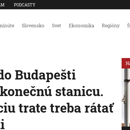
AM
PODCASTY
minúte
Slovensko
Svet
Ekonomika
Regióny
Š
N
do Budapešti
konečnú stanicu.
iu trate treba rátať
i