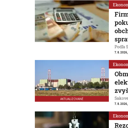
Ekono
Firm
poku
obch
spra
Podľa S
7. 8. 2026
Ekono
Obm
ele
zvyš
Sakovej
AKTUALIZOVANÉ
7. 8. 2026,
Ekono
Rezo