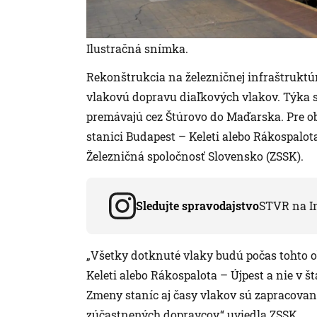
Ilustračná snímka.
Rekonštrukcia na železničnej infraštruktúr
vlakovú dopravu diaľkových vlakov. Týka sa
premávajú cez Štúrovo do Maďarska. Pre o
stanici Budapest – Keleti alebo Rákospalota
Železničná spoločnosť Slovensko (ZSSK).
Sledujte spravodajstvo
STVR na I
„Všetky dotknuté vlaky budú počas tohto o
Keleti alebo Rákospalota – Újpest a nie v 
Zmeny staníc aj časy vlakov sú zapracovan
zúčastnených dopravcov,“ uviedla ZSSK.