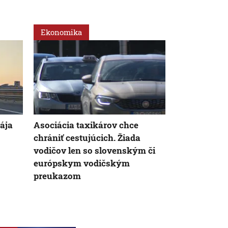
Ekonomika
Regióny
ája
Asociácia taxikárov chce
Nebezpečný 
chrániť cestujúcich. Žiada
po 60 rokoch
vodičov len so slovenským či
chce nahrad
európskym vodičským
preukazom