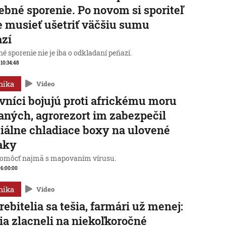
ebné sporenie. Po novom si sporiteľ
 musieť ušetriť väčšiu sumu
azí
é sporenie nie je iba o odkladaní peňazí.
 10:34:48
mika
Video
vníci bojujú proti africkému moru
aných, agrorezort im zabezpečil
iálne chladiace boxy na ulovené
aky
omôcť najmä s mapovaním vírusu.
, 6:00:00
mika
Video
rebitelia sa tešia, farmári už menej:
ia zlacneli na niekoľkoročné