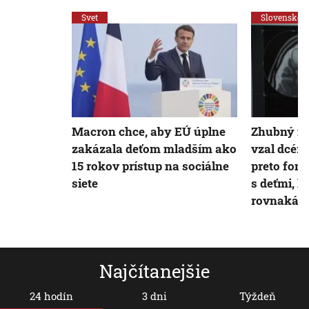
Svet
Slovensko
Macron chce, aby EÚ úplne
Zhubný m
zakázala deťom mladším ako
vzal dcéru 
15 rokov prístup na sociálne
preto fon
siete
s deťmi, k
rovnaká d
Najčítanejšie
24 hodín
3 dni
Týždeň