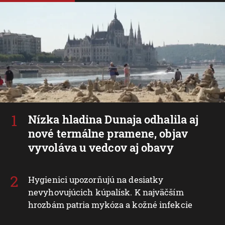
Nízka hladina Dunaja odhalila aj
nové termálne pramene, objav
vyvoláva u vedcov aj obavy
Hygienici upozorňujú na desiatky
nevyhovujúcich kúpalísk. K najväčším
hrozbám patria mykóza a kožné infekcie