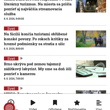
literárny turizmus. Na miesta sa prišla
pozrieť aj najväčšia streamovacia
služba
8. 8. 2026, 9:00:00
Svet
Na Sicílii končia turistami obľúbené
konské povozy. Po rokoch kritiky za
hrozné podmienky sa stratia z ulíc
8. 8. 2026, 8:00:00
Svet
Brno ukrýva pod zemou tajomný
zážitkový labyrint. My sme sa doň išli
pozrieť s kamerou
8. 8. 2026, 7:00:00
Svet
VIDEO: Zemetrasenie v Japonsku
zastihlo lekárov uprostred operácie,
pacienta chránili vlastnými telami
7. 8. 2026, 15:01:59
Viac
Videá
Odložené
Najčítanejšie
Po minúte