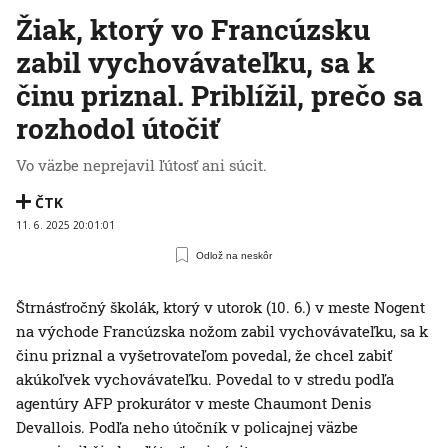
Žiak, ktorý vo Francúzsku
zabil vychovávateľku, sa k
činu priznal. Priblížil, prečo sa
rozhodol útočiť
Vo väzbe neprejavil ľútosť ani súcit.
ČTK
11. 6. 2025 20:01:01
Odlož na neskôr
Štrnásťročný školák, ktorý v utorok (10. 6.) v meste Nogent
na východe Francúzska nožom zabil vychovávateľku, sa k
činu priznal a vyšetrovateľom povedal, že chcel zabiť
akúkoľvek vychovávateľku. Povedal to v stredu podľa
agentúry AFP prokurátor v meste Chaumont Denis
Devallois. Podľa neho útočník v policajnej väzbe