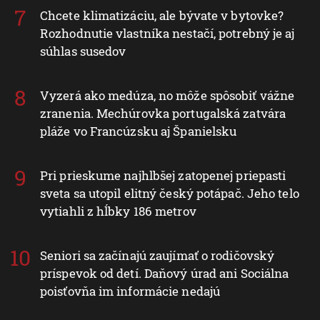
Chcete klimatizáciu, ale bývate v bytovke?
Rozhodnutie vlastníka nestačí, potrebný je aj
súhlas susedov
Vyzerá ako medúza, no môže spôsobiť vážne
zranenia. Mechúrovka portugalská zatvára
pláže vo Francúzsku aj Španielsku
Pri prieskume najhlbšej zatopenej priepasti
sveta sa utopil elitný český potápač. Jeho telo
vytiahli z hĺbky 186 metrov
Seniori sa začínajú zaujímať o rodičovský
príspevok od detí. Daňový úrad ani Sociálna
poisťovňa im informácie nedajú