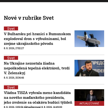
Nové v rubrike Svet
Svet
V Bulharsku pri hranici s Rumunskom
explodoval dron s výbušninami, bol
zrejme ukrajinského pôvodu
8. 8. 2026, 17:52:27
Svet
Na Ukrajine nezostala žiadna
nepoškodená tepelná elektráreň, tvrdí
V. Zelenskyj
8. 8. 2026, 15:34:46
Svet
Vládna TISZA vybrala meno kandidáta
na nového maďarského prezidenta,
jeho zvolenie sa očakáva budúci týždeň
AKTUALIZOVANÉ
8. 8. 2026, 13:51:54
Aktualizované:
8. 8. 2026, 14:49:00