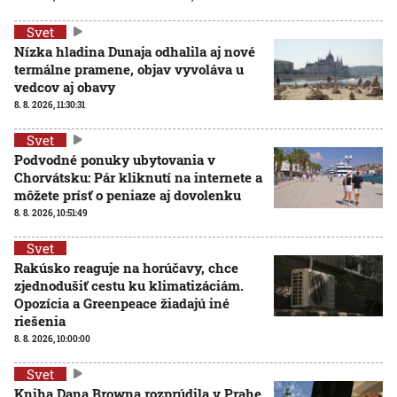
Svet
Nízka hladina Dunaja odhalila aj nové
termálne pramene, objav vyvoláva u
vedcov aj obavy
8. 8. 2026, 11:30:31
Svet
Podvodné ponuky ubytovania v
Chorvátsku: Pár kliknutí na internete a
môžete prísť o peniaze aj dovolenku
8. 8. 2026, 10:51:49
Svet
Rakúsko reaguje na horúčavy, chce
zjednodušiť cestu ku klimatizáciám.
Opozícia a Greenpeace žiadajú iné
riešenia
8. 8. 2026, 10:00:00
Svet
Kniha Dana Browna rozprúdila v Prahe