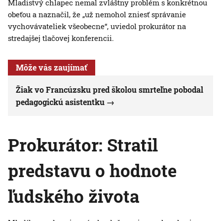
Mladistvý chlapec nemal zvláštny problém s konkrétnou
obeťou a naznačil, že „už nemohol zniesť správanie
vychovávateliek všeobecne“, uviedol prokurátor na
stredajšej tlačovej konferencii.
Môže vás zaujímať
Žiak vo Francúzsku pred školou smrteľne pobodal
pedagogickú asistentku
Prokurátor: Stratil
predstavu o hodnote
ľudského života