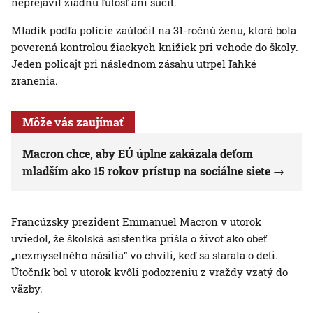
neprejavil žiadnu ľútosť ani súcit.
Mladík podľa polície zaútočil na 31-ročnú ženu, ktorá bola
poverená kontrolou žiackych knižiek pri vchode do školy.
Jeden policajt pri následnom zásahu utrpel ľahké
zranenia.
Môže vás zaujímať
Macron chce, aby EÚ úplne zakázala deťom
mladším ako 15 rokov prístup na sociálne siete
Francúzsky prezident Emmanuel Macron v utorok
uviedol, že školská asistentka prišla o život ako obeť
„nezmyselného násilia“ vo chvíli, keď sa starala o deti.
Útočník bol v utorok kvôli podozreniu z vraždy vzatý do
väzby.