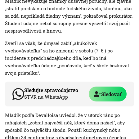
Mladík nevykazuje známky duševnej poruchy, ale zjavne
„stratil predstavu o hodnote ľudského života, ktorému, ako
sa zdá, neprikladá žiadny význam“, pokračoval prokurátor.
Študent údajne nebol schopný presne vysvetliť svoj pocit
nespravodlivosti a hnevu.
Zveril sa však, že úmysel zabiť „akúkoľvek
vychovávateľku“ sa ho zmocnil v sobotu (7. 6.) po
incidente z predchádzajúceho dňa, keď ho iná
vychovávateľka údajne „poučovala, keď v škole bozkával
svoju priateľku“.
Sledujte spravodajstvo
Sledovať
STVR na WhatsApp
Mladík podľa Devalloisa uviedol, že v utorok ráno po
raňajkách „zobral najväčší nôž, ktorý doma našiel“, aby
spôsobil čo najväčšiu škodu. Použil kuchynský nôž s
dĺžkou 34 centimetrov s dvadsaťcentimetrovou čepeľou.