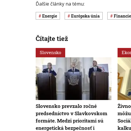
Ďalšie články na tému:
energie
Európska únia
Financie
Čítajte tiež
Slovensko
Eko
Slovensko prevzalo ročné
Živno
predsedníctvo v Slavkovskom
môžu 
formáte. Medzi prioritami sú
Sociá
energetická bezpečnosť i
kalk