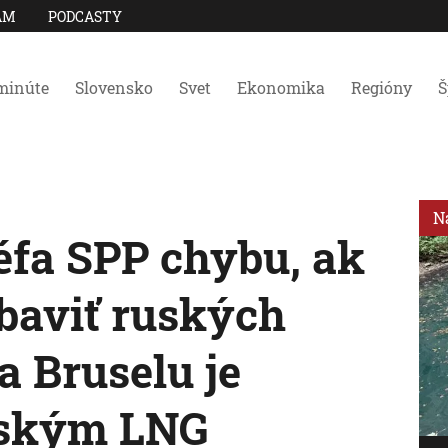
AM
PODCASTY
minúte
Slovensko
Svet
Ekonomika
Regióny
Š
N
éfa SPP chybu, ak
zbaviť ruských
a Bruselu je
uským LNG