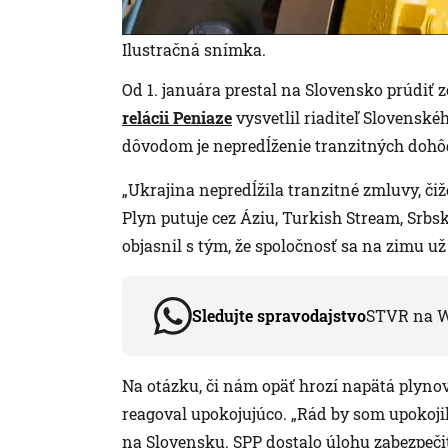
Ilustračná snímka.
Od 1. januára prestal na Slovensko prúdiť
relácii Peniaze
vysvetlil riaditeľ Slovenské
dôvodom je nepredĺženie tranzitných dohôd
„Ukrajina nepredĺžila tranzitné zmluvy, či
Plyn putuje cez Áziu, Turkish Stream, Srbs
objasnil s tým, že spoločnosť sa na zimu už
Sledujte spravodajstvo
STVR na 
Na otázku, či nám opäť hrozí napätá plyno
reagoval upokojujúco. „Rád by som upokojil
na Slovensku. SPP dostalo úlohu zabezpečiť