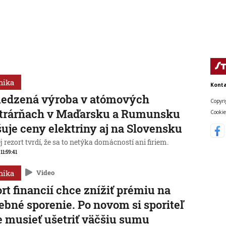
mika
Konta
edzená výroba v atómových
Copyri
ktrárňach v Maďarsku a Rumunsku
Cookie
uje ceny elektriny aj na Slovensku
 rezort tvrdí, že sa to netýka domácností ani firiem.
 11:59:41
mika
Video
rt financií chce znížiť prémiu na
ebné sporenie. Po novom si sporiteľ
 musieť ušetriť väčšiu sumu