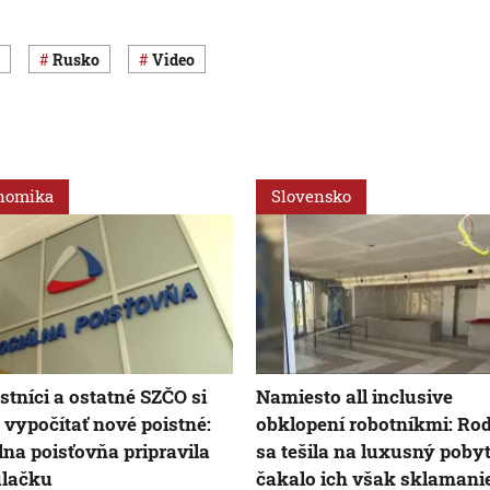
Rusko
Video
nomika
Slovensko
stníci a ostatné SZČO si
Namiesto all inclusive
vypočítať nové poistné:
obklopení robotníkmi: Ro
lna poisťovňa pripravila
sa tešila na luxusný pobyt
ulačku
čakalo ich však sklamani