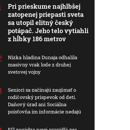
Pri prieskume najhlbšej
zatopenej priepasti sveta
sa utopil elitný český
potápač. Jeho telo vytiahli
z hĺbky 186 metrov
Nízka hladina Dunaja odhalila
masívny vrak lode z druhej
svetovej vojny
Seniori sa začínajú zaujímať o
rodičovský príspevok od detí.
Daňový úrad ani Sociálna
poisťovňa im informácie nedajú
EÚ zavádza nové pravidlá pre