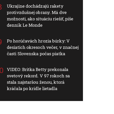
Ukrajine dochádzajú rakety
protivzdušnej obrany. Má dve
možnosti, ako situáciu riešiť, píše
denník Le Monde
Po horúčavách hrozia búrky: V
desiatich okresoch večer, v značnej
časti Slovenska počas piatka
VIDEO: Britka Betty prekonala
svetový rekord. V 97 rokoch sa
stala najstaršou ženou, ktorá
kráčala po krídle lietadla