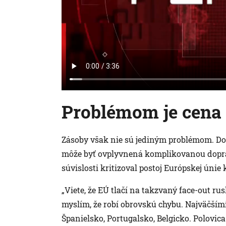
Problémom je cena
Zásoby však nie sú jediným problémom. Do
môže byť ovplyvnená komplikovanou doprav
súvislosti kritizoval postoj Európskej ún
„Viete, že EÚ tlačí na takzvaný face-out ru
myslím, že robí obrovskú chybu. Najväčší
Španielsko, Portugalsko, Belgicko. Polovic