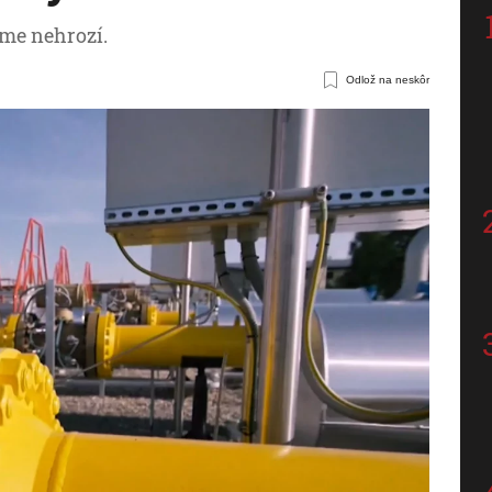
me nehrozí.
Odlož na neskôr