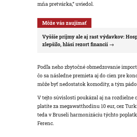
mňa pretvárka,“ uviedol.
Môže vás zaujímať
Vyššie príjmy ale aj rast výdavkov: Hos
zlepšilo, hlási rezort financií
Podľa neho zbytočné obmedzovanie importu
čo sa následne premieta aj do cien pre kon
môže byť nedostatok komodity, a tým pádom
V tejto súvislosti poukázal aj na rozdielne
platíte za megawatthodinu 10 eur, cez Turk
teda v Bruseli harmonizáciu týchto poplatko
Ferenc.