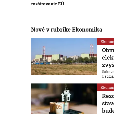
rozširovanie EÚ
Nové v rubrike Ekonomika
Ekono
Obm
ele
zvyš
Sakovej
7. 8. 2026,
Ekono
Rezo
stav
bude