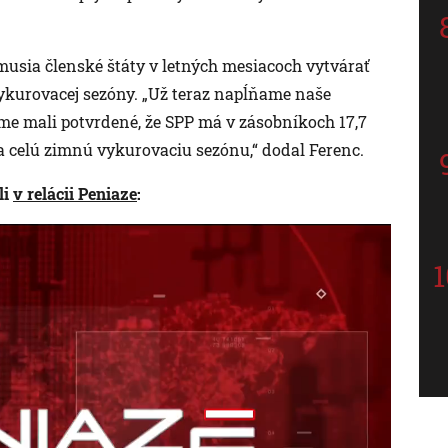
usia členské štáty v letných mesiacoch vytvárať
ykurovacej sezóny. „Už teraz napĺňame naše
sme mali potvrdené, že SPP má v zásobníkoch 17,7
a celú zimnú vykurovaciu sezónu,“ dodal Ferenc.
li
v relácii Peniaze
: