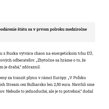
podárenie štátu sa v prvom polroku medziročne
 z Ruska vytvára chaos na energetickom trhu EÚ,
cových odberateľov. „Zbytočne sa hráme o to, že
 je drahá,“ zdôraznil.
 ceny za tranzit plynu v rámci Európy. „V Poľsku
ish Stream cez Bulharsko len 2,50 eura. Navrhli sme
v. Nebude to jednoduché, ale je to potrebné,“ dodal