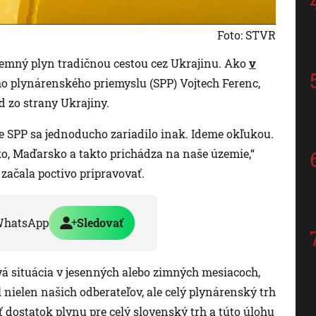
Foto: STVR
 zemný plyn tradičnou cestou cez Ukrajinu. Ako
v
ho plynárenského priemyslu (SPP) Vojtech Ferenc,
 zo strany Ukrajiny.
že SPP sa jednoducho zariadilo inak. Ideme okľukou.
ko, Maďarsko a takto prichádza na naše územie,“
 začala poctivo pripravovať.
WhatsApp
Sledovať
vá situácia v jesenných alebo zimných mesiacoch,
 nielen našich odberateľov, ale celý plynárenský trh
 dostatok plynu pre celý slovenský trh a túto úlohu