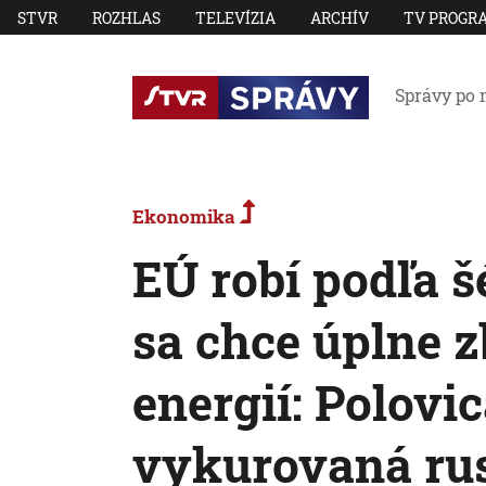
STVR
ROZHLAS
TELEVÍZIA
ARCHÍV
TV PROGR
Správy po 
Ekonomika
EÚ robí podľa š
sa chce úplne 
energií: Polovic
vykurovaná r