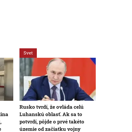
Svet
Ekonomika
Rusko tvrdí, že ovláda celú
Obmedzená 
dina
Luhanskú oblasť. Ak sa to
atómových e
,
potvrdí, pôjde o prvé takéto
Maďarsku 
e
územie od začiatku vojny
zvyšuje ceny