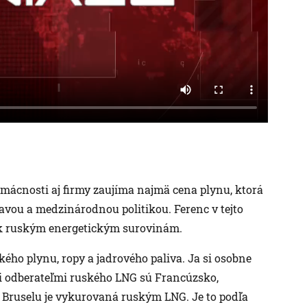
mácnosti aj firmy zaujíma najmä cena plynu, ktorá
ou a medzinárodnou politikou. Ferenc v tejto
ie k ruským energetickým surovinám.
ského plynu, ropy a jadrového paliva. Ja si osobne
mi odberateľmi ruského LNG sú Francúzsko,
a Bruselu je vykurovaná ruským LNG. Je to podľa