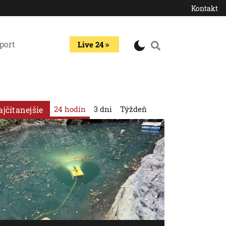
Kontakt
port
Live 24
24 hodín
3 dni
Týždeň
ajčítanejšie