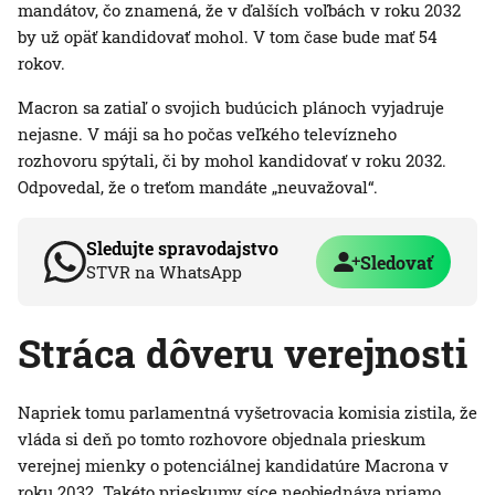
mandátov, čo znamená, že v ďalších voľbách v roku 2032
by už opäť kandidovať mohol. V tom čase bude mať 54
rokov.
Macron sa zatiaľ o svojich budúcich plánoch vyjadruje
nejasne. V máji sa ho počas veľkého televízneho
rozhovoru spýtali, či by mohol kandidovať v roku 2032.
Odpovedal, že o treťom mandáte „neuvažoval“.
Sledujte spravodajstvo
Sledovať
STVR na WhatsApp
Stráca dôveru verejnosti
Napriek tomu parlamentná vyšetrovacia komisia zistila, že
vláda si deň po tomto rozhovore objednala prieskum
verejnej mienky o potenciálnej kandidatúre Macrona v
roku 2032. Takéto prieskumy síce neobjednáva priamo