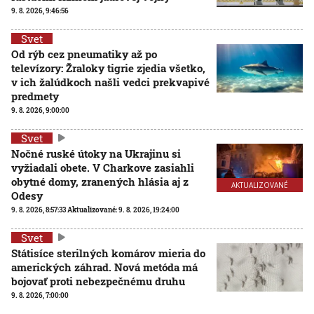
9. 8. 2026, 9:46:56
Svet
Od rýb cez pneumatiky až po
televízory: Žraloky tigrie zjedia všetko,
v ich žalúdkoch našli vedci prekvapivé
predmety
9. 8. 2026, 9:00:00
Svet
Nočné ruské útoky na Ukrajinu si
vyžiadali obete. V Charkove zasiahli
obytné domy, zranených hlásia aj z
AKTUALIZOVANÉ
Odesy
9. 8. 2026, 8:57:33
Aktualizované:
9. 8. 2026, 19:24:00
Svet
Státisíce sterilných komárov mieria do
amerických záhrad. Nová metóda má
bojovať proti nebezpečnému druhu
9. 8. 2026, 7:00:00