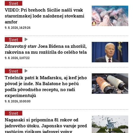
Svet
VIDEO: Pri brehoch Sicílie našli vrak
starorímskej lode naloženej stovkami
amfor
9. 8. 2026, 14:29:26
Svet
Zdravotný stav Joea Bidena sa zhoršil,
rakovina sa mu rozšírila do celého tela
9. 8. 2026, 11:07:22
Svet
Trdelník patrí k Maďarsku, aj keď jeho
pôvod je inde. Na Balatone ho pečú
podľa pôvodného receptu, no radi
experimentujú
9. 8. 2026, 10:00:00
Svet
Nagasaki si pripomína 81 rokov od
jadrového útoku. Japonsko varuje pred
rastúcim rizikom jadrovej vojny