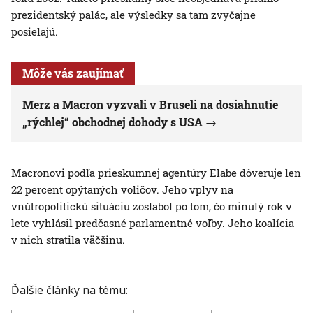
prezidentský palác, ale výsledky sa tam zvyčajne
posielajú.
Môže vás zaujímať
Merz a Macron vyzvali v Bruseli na dosiahnutie
„rýchlej“ obchodnej dohody s USA
Macronovi podľa prieskumnej agentúry Elabe dôveruje len
22 percent opýtaných voličov. Jeho vplyv na
vnútropolitickú situáciu zoslabol po tom, čo minulý rok v
lete vyhlásil predčasné parlamentné voľby. Jeho koalícia
v nich stratila väčšinu.
Ďalšie články na tému: