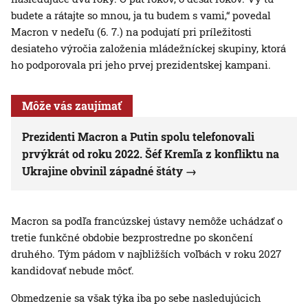
budete a rátajte so mnou, ja tu budem s vami,“ povedal
Macron v nedeľu (6. 7.) na podujatí pri príležitosti
desiateho výročia založenia mládežníckej skupiny, ktorá
ho podporovala pri jeho prvej prezidentskej kampani.
Môže vás zaujímať
Prezidenti Macron a Putin spolu telefonovali
prvýkrát od roku 2022. Šéf Kremľa z konfliktu na
Ukrajine obvinil západné štáty
Macron sa podľa francúzskej ústavy nemôže uchádzať o
tretie funkčné obdobie bezprostredne po skončení
druhého. Tým pádom v najbližších voľbách v roku 2027
kandidovať nebude môcť.
Obmedzenie sa však týka iba po sebe nasledujúcich