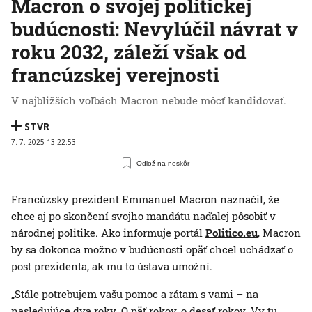
Macron o svojej politickej
budúcnosti: Nevylúčil návrat v
roku 2032, záleží však od
francúzskej verejnosti
V najbližších voľbách Macron nebude môcť kandidovať.
STVR
7. 7. 2025 13:22:53
Odlož na neskôr
Francúzsky prezident Emmanuel Macron naznačil, že
chce aj po skončení svojho mandátu naďalej pôsobiť v
národnej politike. Ako informuje portál
Politico.eu
, Macron
by sa dokonca možno v budúcnosti opäť chcel uchádzať o
post prezidenta, ak mu to ústava umožní.
„Stále potrebujem vašu pomoc a rátam s vami – na
nasledujúce dva roky. O päť rokov, o desať rokov. Vy tu