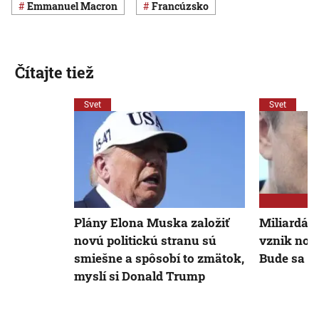
Emmanuel Macron
Francúzsko
Čítajte tiež
Svet
Svet
Plány Elona Muska založiť
Miliardár
novú politickú stranu sú
vznik nove
smiešne a spôsobí to zmätok,
Bude sa v
myslí si Donald Trump