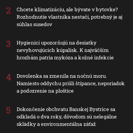
Chcete klimatizáciu, ale bývate v bytovke?
Rozhodnutie vlastníka nestačí, potrebný je aj
súhlas susedov
Hygienici upozorňujú na desiatky
nevyhovujúcich kúpalísk. K najväčším
hrozbám patria mykóza a kožné infekcie
Dovolenka sa zmenila na nočnú moru.
Namiesto oddychu prišli štípance, neporiadok
a podozrenie na ploštice
Dokončenie obchvatu Banskej Bystrice sa
odkladá o dva roky, dôvodom sú nelegálne
skládky a environmentálna záťaž