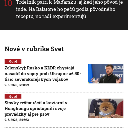
Trdelník patrí k Maďarsku, aj keď jeho pôvod je
inde. Na Balatone ho pečú podľa pôvodného
receptu, no radi experimentujú
Nové v rubrike Svet
Svet
Zelenskyj: Rusko a KĽDR chystajú
nasadiť do vojny proti Ukrajine až 50-
tisíc severokórejských vojakov
9. 8. 2026, 17:30:09
Svet
Stovky reštaurácií a kaviarní v
Hongkongu sprístupnili svoje
prevádzky aj pre psov
9. 8. 2026, 16:03:52