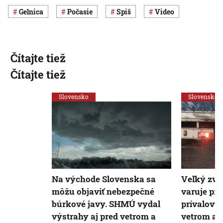
Gelnica
Počasie
Spiš
Video
Čítajte tiež
Čítajte tiež
Slovensko
Slovensko
Na východe Slovenska sa
Veľký zvr
môžu objaviť nebezpečné
varuje pr
búrkové javy. SHMÚ vydal
prívalový
výstrahy aj pred vetrom a
vetrom aj