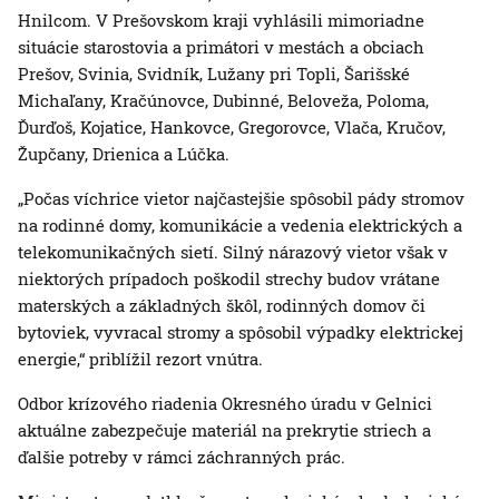
Hnilcom. V Prešovskom kraji vyhlásili mimoriadne
situácie starostovia a primátori v mestách a obciach
Prešov, Svinia, Svidník, Lužany pri Topli, Šarišské
Michaľany, Kračúnovce, Dubinné, Beloveža, Poloma,
Ďurďoš, Kojatice, Hankovce, Gregorovce, Vlača, Kručov,
Župčany, Drienica a Lúčka.
„Počas víchrice vietor najčastejšie spôsobil pády stromov
na rodinné domy, komunikácie a vedenia elektrických a
telekomunikačných sietí. Silný nárazový vietor však v
niektorých prípadoch poškodil strechy budov vrátane
materských a základných škôl, rodinných domov či
bytoviek, vyvracal stromy a spôsobil výpadky elektrickej
energie,“ priblížil rezort vnútra.
Odbor krízového riadenia Okresného úradu v Gelnici
aktuálne zabezpečuje materiál na prekrytie striech a
ďalšie potreby v rámci záchranných prác.