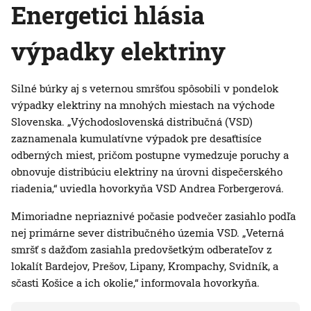
Energetici hlásia
výpadky elektriny
Silné búrky aj s veternou smršťou spôsobili v pondelok
výpadky elektriny na mnohých miestach na východe
Slovenska. „Východoslovenská distribučná (VSD)
zaznamenala kumulatívne výpadok pre desaťtisíce
odberných miest, pričom postupne vymedzuje poruchy a
obnovuje distribúciu elektriny na úrovni dispečerského
riadenia,“ uviedla hovorkyňa VSD Andrea Forbergerová.
Mimoriadne nepriaznivé počasie podvečer zasiahlo podľa
nej primárne sever distribučného územia VSD. „Veterná
smršť s dažďom zasiahla predovšetkým odberateľov z
lokalít Bardejov, Prešov, Lipany, Krompachy, Svidník, a
sčasti Košice a ich okolie,“ informovala hovorkyňa.