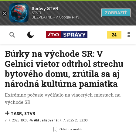
Správy STVR
ZOBRAZIŤ
STVR
BEZPLATNÉ - V Google Play
24
Búrky na východe SR: V
Gelnici vietor odtrhol strechu
bytového domu, zrútila sa aj
národná kultúrna pamiatka
Extrémne počasie vyčíňalo na viacerých miestach na
východe SR.
TASR
,
STVR
7. 7. 2025 19:05:46
Aktualizované:
7. 7. 2025 23:32:00
Odlož na neskôr