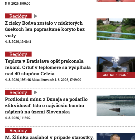
5. 8. 2026, 8:00:00
Regióny
Z rieky Bodva zostalo v niektorých
úsekoch len popraskané koryto bez
vody
4. 8. 2026, 19:41:41
Regióny
Teplota v Bratislave opäť prekonala
rekord. Ortuť v teplomere sa vyšplhala
nad 40 stupňov Celzia
AKTUALIZOVANÉ
4. 8. 2026, 15:31:46
Aktualizované:
4. 8. 2026, 17:49:00
Regióny
Protilodnú mínu z Dunaja sa podarilo
zlikvidovať. Išlo o najväčšiu bombu
nájdenú na území Slovenska
4. 8. 2026, 11:13:02
Regióny
M. Žilinka zasiahol v prípade starostky,