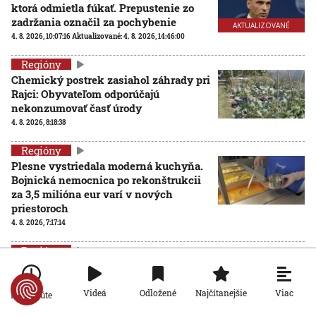
ktorá odmietla fúkať. Prepustenie zo
zadržania označil za pochybenie
AKTUALIZOVANÉ
4. 8. 2026, 10:07:16
Aktualizované:
4. 8. 2026, 14:46:00
Regióny
Chemický postrek zasiahol záhrady pri
Rajci: Obyvateľom odporúčajú
nekonzumovať časť úrody
4. 8. 2026, 8:18:38
Regióny
Plesne vystriedala moderná kuchyňa.
Bojnická nemocnica po rekonštrukcii
za 3,5 milióna eur varí v nových
priestoroch
4. 8. 2026, 7:17:14
Regióny
Rehabilitácia, kondícia aj odbúranie
stresu: Vo Zvolene otvorili prvý
Viac
celoročný bazén pre psy
Videá
Odložené
Najčítanejšie
Po minúte
4. 8. 2026, 6:47:06