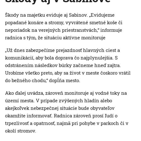
Škody na majetku eviduje aj Sabinov. „Evidujeme
popadané konáre a stromy, vyvrátené smetné koše či
neporiadok na verejných priestranstvách,“ informuje
radnica s tým, že situáciu aktívne monitoruje
„Už dnes zabezpečíme prejazdnosť hlavných ciest a
komunikácií, aby bola doprava čo najplynulejšia. S
odstránením následkov búrky začneme hneď zajtra.
Urobíme všetko preto, aby sa život v meste čoskoro vrátil
do bežného chodu,“ dopĺňa mesto.
Ako ďalej uvádza, zároveň monitoruje aj vodné toky na
území mesta. V prípade zvýšených hladín alebo
akejkoľvek nebezpečnej situácie bude obyvateľov
okamžite informovať. Radnica zároveň prosí ľudí o
trpezlivosť a opatrnosť, najmä pri pohybe v parkoch či v
okolí stromov.