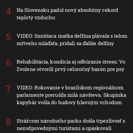
Na Slovensku padol nový absolútny rekord
teploty vzduchu
VIDEO: Smútiaca matka delfína plávala s telom
mŕtveho mláďaťa, pridali sa ďalšie delfíny
Rehabilitácia, kondícia aj odbúranie stresu: Vo
Zvolene otvorili prvý celoročný bazén pre psy
VIDEO: Rokovanie v brazílskom regionálnom
parlamente prerušila milá návšteva. Skupinka
kapybár vošla do budovy hlavným vchodom
Strážcom národného parku došla trpezlivosť s
nezodpovednými turistami a opáskovali