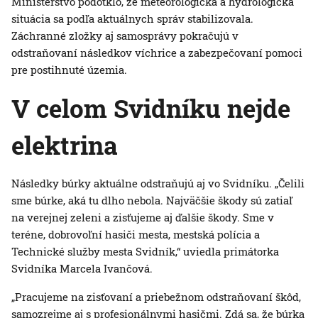
Ministerstvo podotklo, že meteorologická a hydrologická
situácia sa podľa aktuálnych správ stabilizovala.
Záchranné zložky aj samosprávy pokračujú v
odstraňovaní následkov víchrice a zabezpečovaní pomoci
pre postihnuté územia.
V celom Svidníku nejde
elektrina
Následky búrky aktuálne odstraňujú aj vo Svidníku. „Čelili
sme búrke, aká tu dlho nebola. Najväčšie škody sú zatiaľ
na verejnej zeleni a zisťujeme aj ďalšie škody. Sme v
teréne, dobrovoľní hasiči mesta, mestská polícia a
Technické služby mesta Svidník,“ uviedla primátorka
Svidníka Marcela Ivančová.
„Pracujeme na zisťovaní a priebežnom odstraňovaní škôd,
samozrejme aj s profesionálnymi hasičmi. Zdá sa, že búrka