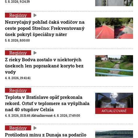
5. 8. 2026, 9:24:39
Regióny
Nezvyčajný pohľad čaká vodičov na
ceste popod Strečno: Frekventovaný
úsek pokryl špeciálny náter
5. 8. 2026, 8:00:00
Regióny
Z rieky Bodva zostalo v niektorých
úsekoch len popraskané koryto bez
vody
4. 8. 2026, 19:41:41
Regióny
Teplota v Bratislave opäť prekonala
rekord. Ortuť v teplomere sa vyšplhala
nad 40 stupňov Celzia
AKTUALIZOVANÉ
4. 8. 2026, 15:31:46
Aktualizované:
4. 8. 2026, 17:49:00
Regióny
Protilodnú mínu z Dunaja sa podarilo