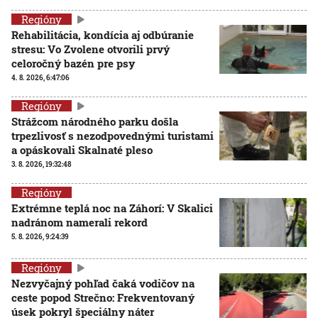
Regióny
Rehabilitácia, kondícia aj odbúranie
stresu: Vo Zvolene otvorili prvý
celoročný bazén pre psy
4. 8. 2026, 6:47:06
Regióny
Strážcom národného parku došla
trpezlivosť s nezodpovednými turistami
a opáskovali Skalnaté pleso
3. 8. 2026, 19:32:48
Regióny
Extrémne teplá noc na Záhorí: V Skalici
nadránom namerali rekord
5. 8. 2026, 9:24:39
Regióny
Nezvyčajný pohľad čaká vodičov na
ceste popod Strečno: Frekventovaný
úsek pokryl špeciálny náter