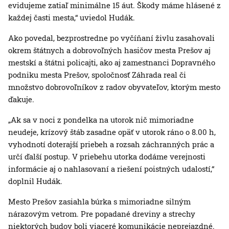
evidujeme zatiaľ minimálne 15 áut. Škody máme hlásené z
každej časti mesta,“ uviedol Hudák.
Ako povedal, bezprostredne po vyčíňaní živlu zasahovali
okrem štátnych a dobrovoľných hasičov mesta Prešov aj
mestskí a štátni policajti, ako aj zamestnanci Dopravného
podniku mesta Prešov, spoločnosť Záhrada real či
množstvo dobrovoľníkov z radov obyvateľov, ktorým mesto
ďakuje.
„Ak sa v noci z pondelka na utorok nič mimoriadne
neudeje, krízový štáb zasadne opäť v utorok ráno o 8.00 h,
vyhodnotí doterajší priebeh a rozsah záchranných prác a
určí ďalší postup. V priebehu utorka dodáme verejnosti
informácie aj o nahlasovaní a riešení poistných udalostí,“
doplnil Hudák.
Mesto Prešov zasiahla búrka s mimoriadne silným
nárazovým vetrom. Pre popadané dreviny a strechy
niektorých budov boli viaceré komunikácie neprejazdné.