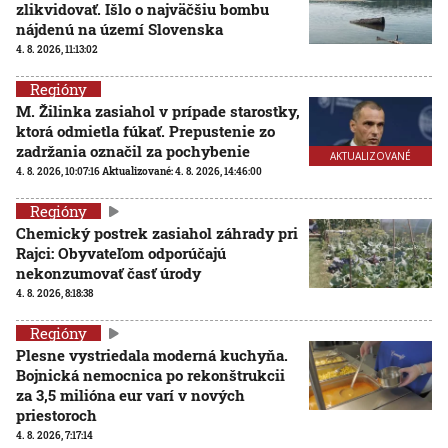
zlikvidovať. Išlo o najväčšiu bombu
nájdenú na území Slovenska
4. 8. 2026, 11:13:02
Regióny
M. Žilinka zasiahol v prípade starostky,
ktorá odmietla fúkať. Prepustenie zo
zadržania označil za pochybenie
AKTUALIZOVANÉ
4. 8. 2026, 10:07:16
Aktualizované:
4. 8. 2026, 14:46:00
Regióny
Chemický postrek zasiahol záhrady pri
Rajci: Obyvateľom odporúčajú
nekonzumovať časť úrody
4. 8. 2026, 8:18:38
Regióny
Plesne vystriedala moderná kuchyňa.
Bojnická nemocnica po rekonštrukcii
za 3,5 milióna eur varí v nových
priestoroch
4. 8. 2026, 7:17:14