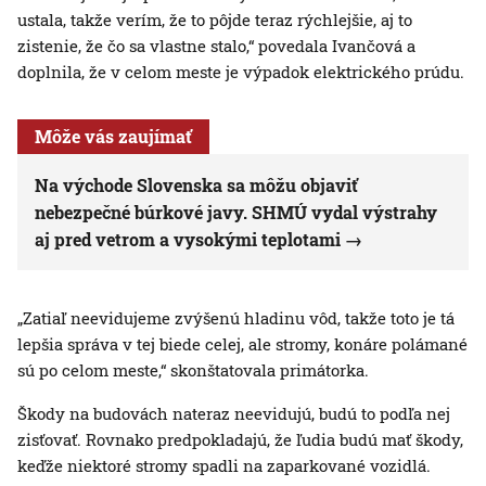
ustala, takže verím, že to pôjde teraz rýchlejšie, aj to
zistenie, že čo sa vlastne stalo,“ povedala Ivančová a
doplnila, že v celom meste je výpadok elektrického prúdu.
Môže vás zaujímať
Na východe Slovenska sa môžu objaviť
nebezpečné búrkové javy. SHMÚ vydal výstrahy
aj pred vetrom a vysokými teplotami
„Zatiaľ neevidujeme zvýšenú hladinu vôd, takže toto je tá
lepšia správa v tej biede celej, ale stromy, konáre polámané
sú po celom meste,“ skonštatovala primátorka.
Škody na budovách nateraz neevidujú, budú to podľa nej
zisťovať. Rovnako predpokladajú, že ľudia budú mať škody,
keďže niektoré stromy spadli na zaparkované vozidlá.