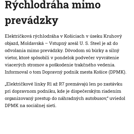
Rýchlodráha mimo
prevádzky
Električková rýchlodráha v Košiciach v úseku Kruhový
objazd, Moldavská – Vstupný areál U. S. Steel je až do
odvolania mimo prevádzky. Dôvodom sú búrky a silný
vietor, ktoré spôsobili v pondelok podvečer vyvrátenie
viacerých stromov a poškodenie trakčného vedenia.
Informoval o tom Dopravný podnik mesta Košice (DPMK).
„Električkové linky R1 až R7 premávajú len po zastávku
pri dopravnom podniku, kde je dispečerským riadením
organizovaný prestup do náhradných autobusov,“ uviedol
DPMK na sociálnej sieti.