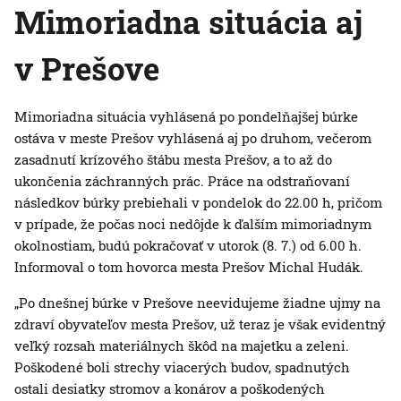
Mimoriadna situácia aj
v Prešove
Mimoriadna situácia vyhlásená po pondelňajšej búrke
ostáva v meste Prešov vyhlásená aj po druhom, večerom
zasadnutí krízového štábu mesta Prešov, a to až do
ukončenia záchranných prác. Práce na odstraňovaní
následkov búrky prebiehali v pondelok do 22.00 h, pričom
v prípade, že počas noci nedôjde k ďalším mimoriadnym
okolnostiam, budú pokračovať v utorok (8. 7.) od 6.00 h.
Informoval o tom hovorca mesta Prešov Michal Hudák.
„Po dnešnej búrke v Prešove neevidujeme žiadne ujmy na
zdraví obyvateľov mesta Prešov, už teraz je však evidentný
veľký rozsah materiálnych škôd na majetku a zeleni.
Poškodené boli strechy viacerých budov, spadnutých
ostali desiatky stromov a konárov a poškodených