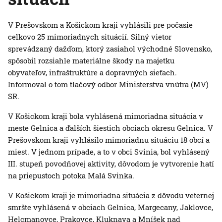
V Prešovskom a Košickom kraji vyhlásili pre počasie
celkovo 25 mimoriadnych situácií. Silný vietor
sprevádzaný dažďom, ktorý zasiahol východné Slovensko,
spôsobil rozsiahle materiálne škody na majetku
obyvateľov, infraštruktúre a dopravných sieťach.
Informoval o tom tlačový odbor Ministerstva vnútra (MV)
SR.
V Košickom kraji bola vyhlásená mimoriadna situácia v
meste Gelnica a ďalších šiestich obciach okresu Gelnica. V
Prešovskom kraji vyhlásilo mimoriadnu situáciu 18 obcí a
miest. V jednom prípade, a to v obci Svinia, bol vyhlásený
III. stupeň povodňovej aktivity, dôvodom je vytvorenie hatí
na priepustoch potoka Malá Svinka.
V Košickom kraji je mimoriadna situácia z dôvodu veternej
smršte vyhlásená v obciach Gelnica, Margecany, Jaklovce,
Helcmanovce, Prakovce, Kluknava a Mníšek nad