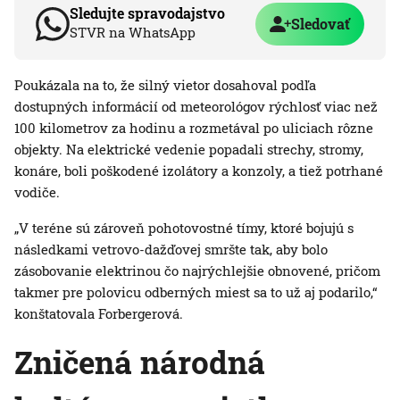
Sledujte spravodajstvo
Sledovať
STVR na WhatsApp
Poukázala na to, že silný vietor dosahoval podľa
dostupných informácií od meteorológov rýchlosť viac než
100 kilometrov za hodinu a rozmetával po uliciach rôzne
objekty. Na elektrické vedenie popadali strechy, stromy,
konáre, boli poškodené izolátory a konzoly, a tiež potrhané
vodiče.
„V teréne sú zároveň pohotovostné tímy, ktoré bojujú s
následkami vetrovo-dažďovej smršte tak, aby bolo
zásobovanie elektrinou čo najrýchlejšie obnovené, pričom
takmer pre polovicu odberných miest sa to už aj podarilo,“
konštatovala Forbergerová.
Zničená národná