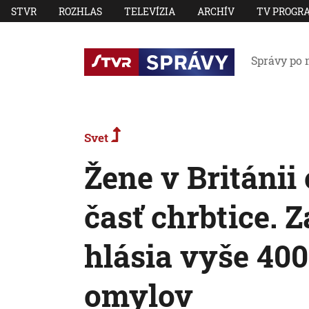
STVR
ROZHLAS
TELEVÍZIA
ARCHÍV
TV PROGR
Správy po 
Svet
Žene v Británii
časť chrbtice. 
hlásia vyše 40
omylov