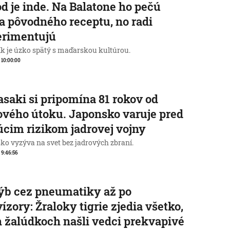
d je inde. Na Balatone ho pečú
a pôvodného receptu, no radi
erimentujú
ík je úzko spätý s maďarskou kultúrou.
, 10:00:00
saki si pripomína 81 rokov od
ového útoku. Japonsko varuje pred
úcim rizikom jadrovej vojny
ko vyzýva na svet bez jadrových zbraní.
, 9:46:56
ýb cez pneumatiky až po
vízory: Žraloky tigrie zjedia všetko,
h žalúdkoch našli vedci prekvapivé