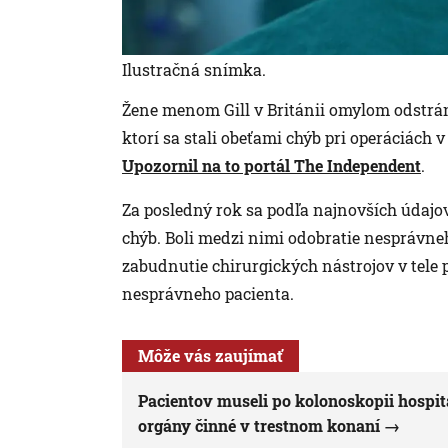
Ilustračná snímka.
Žene menom Gill v Británii omylom odstránil
ktorí sa stali obeťami chýb pri operáciách 
Upozornil na to portál The Independen
t
.
Za posledný rok sa podľa najnovších údajov
chýb. Boli medzi nimi odobratie nesprávneh
zabudnutie chirurgických nástrojov v tele
nesprávneho pacienta.
Môže vás zaujímať
Pacientov museli po kolonoskopii hospit
orgány činné v trestnom konaní