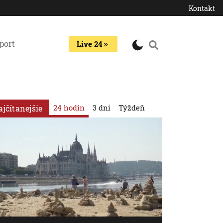
Kontakt
port
Live 24
24 hodín
3 dni
Týždeň
ajčítanejšie