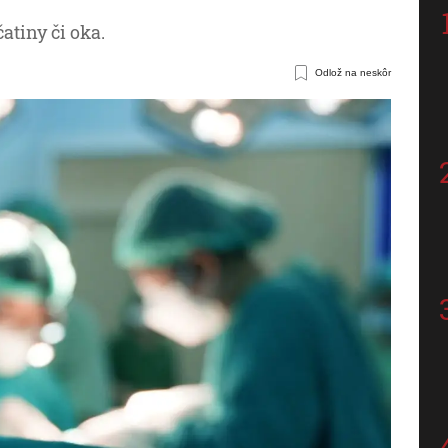
atiny či oka.
Odlož na neskôr