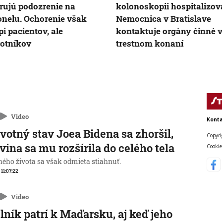
rujú podozrenie na
kolonoskopii hospitalizov
nelu. Ochorenie však
Nemocnica v Bratislave
pi pacientov, ale
kontaktuje orgány činné 
otníkov
trestnom konaní
Video
Konta
votný stav Joea Bidena sa zhoršil,
Copyri
vina sa mu rozšírila do celého tela
Cookie
ného života sa však odmieta stiahnuť.
 11:07:22
Video
lník patrí k Maďarsku, aj keď jeho