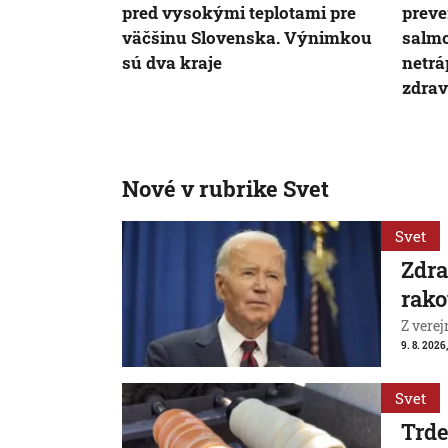
pred vysokými teplotami pre
preve
väčšinu Slovenska. Výnimkou
salmo
sú dva kraje
netrá
zdrav
Nové v rubrike Svet
Svet
Zdra
rako
Z verej
9. 8. 2026,
Svet
Trde