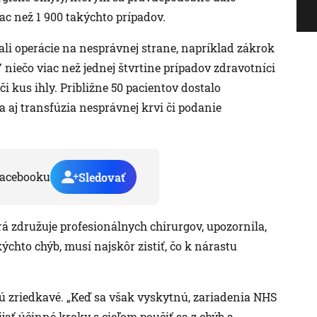
iac než 1 900 takýchto prípadov.
li operácie na nesprávnej strane, napríklad zákrok
niečo viac než jednej štvrtine prípadov zdravotníci
či kus ihly. Približne 50 pacientov dostalo
a aj transfúzia nesprávnej krvi či podanie
acebooku
Sledovať
rá združuje profesionálnych chirurgov, upozornila,
ýchto chýb, musí najskôr zistiť, čo k nárastu
sú zriedkavé. „Keď sa však vyskytnú, zariadenia NHS
rijať účinné kroky s cieľom poučiť sa z chýb a