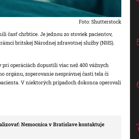
Foto: Shutterstock
i časť chrbtice. Je jednou zo stoviek pacientov,
v rámci britskej Národnej zdravotnej služby (NHS).
 pri operáciách dopustili viac než 400 vážnych
o orgánu, zoperovanie nesprávnej časti tela či
 pacienta. V niektorých prípadoch dokonca operovali
alizovať: Nemocnica v Bratislave kontaktuje