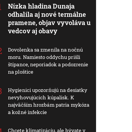
Nízka hladina Dunaja
odhalila aj nové termálne
pramene, objav vyvoláva u
vedcov aj obavy
Dovolenka sa zmenila na nočnú
moru. Namiesto oddychu prišli
štípance, neporiadok a podozrenie
na ploštice
Hygienici upozorňujú na desiatky
nevyhovujúcich kúpalísk. K
najväčším hrozbám patria mykóza
a kožné infekcie
Chcete klimatizáciu, ale bývate v