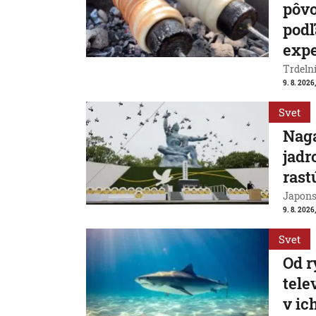
pôvo
podľ
exp
Trdeln
9. 8. 2026
Svet
Naga
jadr
rast
Japons
9. 8. 2026
Svet
Od r
tele
v ic