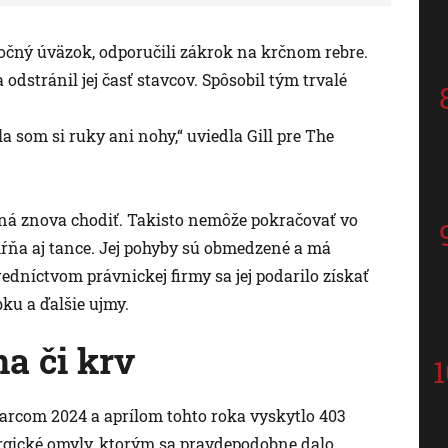
stočný úväzok, odporučili zákrok na krčnom rebre.
dstránil jej časť stavcov. Spôsobil tým trvalé
a som si ruky ani nohy,“ uviedla Gill pre The
pná znova chodiť. Takisto nemôže pokračovať vo
ŕňa aj tance. Jej pohyby sú obmedzené a má
edníctvom právnickej firmy sa jej podarilo získať
bku a ďalšie ujmy.
a či krv
rcom 2024 a aprílom tohto roka vyskytlo 403
urgické omyly, ktorým sa pravdepodobne dalo