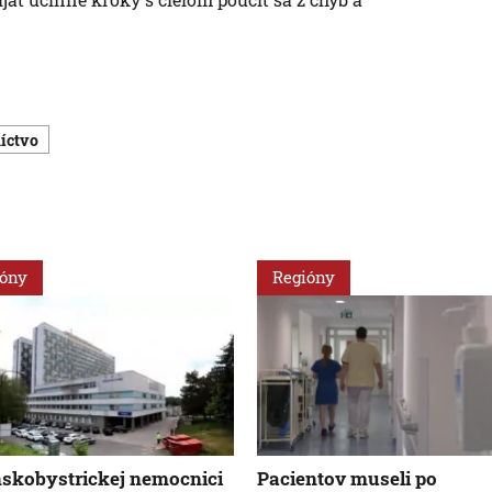
níctvo
ióny
Regióny
skobystrickej nemocnici
Pacientov museli po