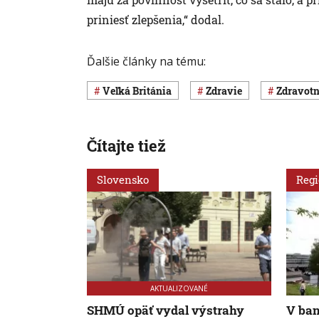
priniesť zlepšenia,“ dodal.
Ďalšie články na tému:
Veľká Británia
Zdravie
Zdravot
Čítajte tiež
Slovensko
Reg
AKTUALIZOVANÉ
SHMÚ opäť vydal výstrahy
V ban