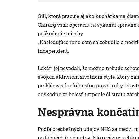
Gill, ktorá pracuje aj ako kuchárka na čia
Chirurg však operáciu nevykonal správne a o
poškodenie miechy.
„Nasledujúce ráno som sa zobudila a necítil
Independent.
Lekári jej povedali, že možno nebude scho
svojom aktívnom životnom štýle, ktorý zah
problémy s funkčnosťou pravej ruky. Prostr
odškodné za bolesť, utrpenie či stratu záro
Nesprávna končatin
Podľa predbežných údajov NHS sa medzi ma
podobných incidentov. Išlo o vážne a chir