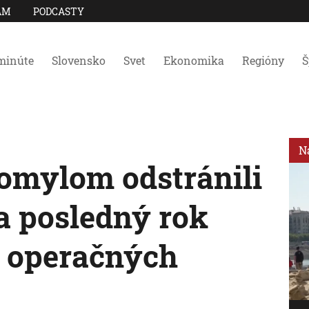
AM
PODCASTY
minúte
Slovensko
Svet
Ekonomika
Regióny
Š
N
 omylom odstránili
Za posledný rok
0 operačných