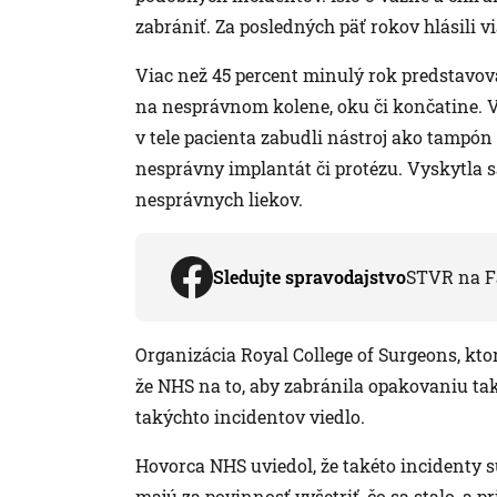
zabrániť. Za posledných päť rokov hlásili v
Viac než 45 percent minulý rok predstavova
na nesprávnom kolene, oku či končatine. V 
v tele pacienta zabudli nástroj ako tampón 
nesprávny implantát či protézu. Vyskytla s
nesprávnych liekov.
Sledujte spravodajstvo
STVR na F
Organizácia Royal College of Surgeons, kto
že NHS na to, aby zabránila opakovaniu tak
takýchto incidentov viedlo.
Hovorca NHS uviedol, že takéto incidenty 
majú za povinnosť vyšetriť, čo sa stalo, a p