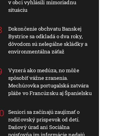
v obci vyhlásili mimoriadnu
situáciu
Dokončenie obchvatu Banskej
Bystrice sa odkladá o dva roky,
dôvodom sú nelegálne skládky a
environmentálna záťaž
Vyzerá ako medúza, no môže
spôsobiť vážne zranenia.
Mechúrovka portugalská zatvára
pláže vo Francúzsku aj Španielsku
Seniori sa začínajú zaujímať o
rodičovský príspevok od detí.
Daňový úrad ani Sociálna
poisťovňa im informácie nedajú