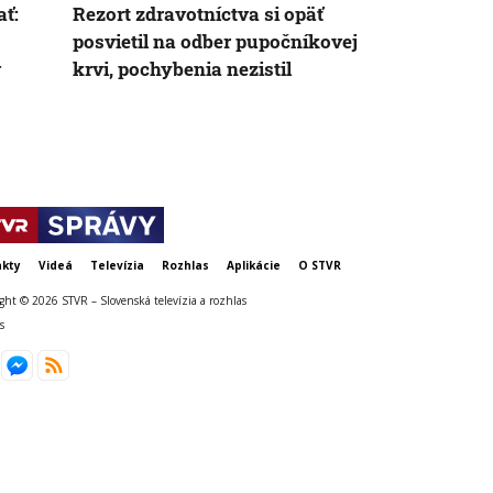
ať:
Rezort zdravotníctva si opäť
premávajú o
posvietil na odber pupočníkovej
Viktórie, po
v
krvi, pochybenia nezistil
prevádzky.
náklady
kty
Videá
Televízia
Rozhlas
Aplikácie
O STVR
ght © 2026 STVR – Slovenská televízia a rozhlas
s