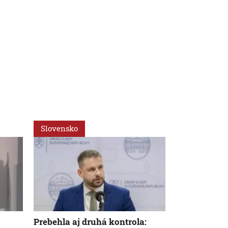
Slovensko
Svet
Prebehla aj druhá kontrola:
Kráľovské vl