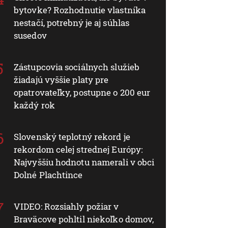
bytovke? Rozhodnutie vlastníka
nestačí, potrebný je aj súhlas
susedov
Zástupcovia sociálnych služieb
žiadajú vyššie platy pre
opatrovateľky, postupne o 200 eur
každý rok
Slovenský teplotný rekord je
rekordom celej strednej Európy:
Najvyššiu hodnotu namerali v obci
Dolné Plachtince
VIDEO: Rozsiahly požiar v
Braväcove pohltil niekoľko domov,