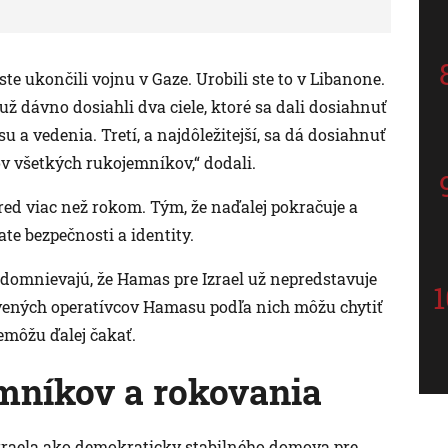
te ukončili vojnu v Gaze. Urobili ste to v Libanone.
F už dávno dosiahli dva ciele, ktoré sa dali dosiahnuť
 a vedenia. Tretí, a najdôležitejší, sa dá dosiahnuť
v všetkých rukojemníkov,“ dodali.
ed viac než rokom. Tým, že naďalej pokračuje a
ate bezpečnosti a identity.
 domnievajú, že Hamas pre Izrael už nepredstavuje
avených operatívcov Hamasu podľa nich môžu chytiť
emôžu ďalej čakať.
mníkov a rokovania
zraela ako demokraticky stabilného domova pre