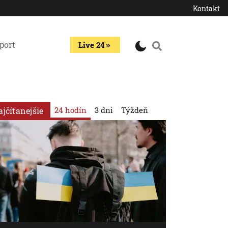
Kontakt
port
Live 24
24 hodín
3 dni
Týždeň
ajčítanejšie