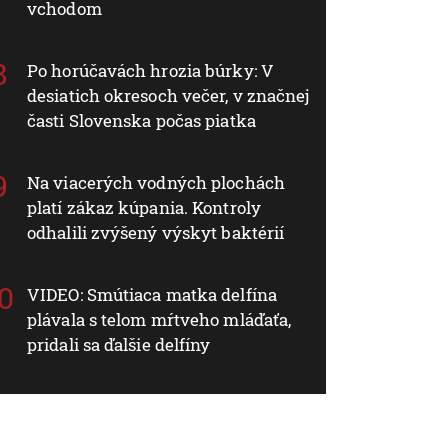
vchodom
Po horúčavách hrozia búrky: V
desiatich okresoch večer, v značnej
časti Slovenska počas piatka
Na viacerých vodných plochách
platí zákaz kúpania. Kontroly
odhalili zvýšený výskyt baktérií
VIDEO: Smútiaca matka delfína
plávala s telom mŕtveho mláďaťa,
pridali sa ďalšie delfíny