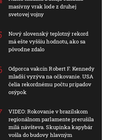
masívny vrak lode z druhej
svetovej vojny
Nový slovenský teplotný rekord
má ešte vyššiu hodnotu, ako sa
pôvodne zdalo
Odporca vakcín Robert F. Kennedy
mladší vyzýva na očkovanie. USA
čelia rekordnému počtu prípadov
osýpok
VIDEO: Rokovanie v brazílskom
regionálnom parlamente prerušila
milá návšteva. Skupinka kapybár
vošla do budovy hlavným