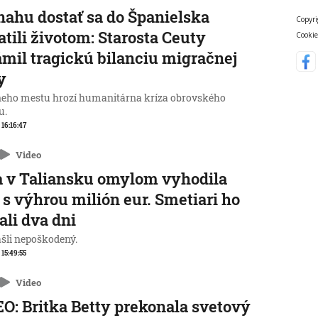
nahu dostať sa do Španielska
Copyri
atili životom: Starosta Ceuty
Cookie
mil tragickú bilanciu migračnej
y
neho mestu hrozí humanitárna kríza obrovského
u.
 16:16:47
Video
 v Taliansku omylom vyhodila
 s výhrou milión eur. Smetiari ho
ali dva dni
ašli nepoškodený.
 15:49:55
Video
O: Britka Betty prekonala svetový