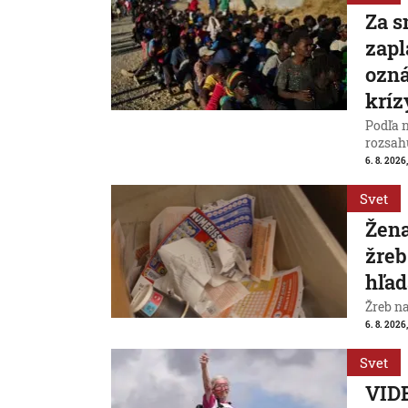
Za s
zapl
ozná
kríz
Podľa 
rozsah
6. 8. 2026,
Svet
Žena
žreb
hľad
Žreb n
6. 8. 2026,
Svet
VIDE