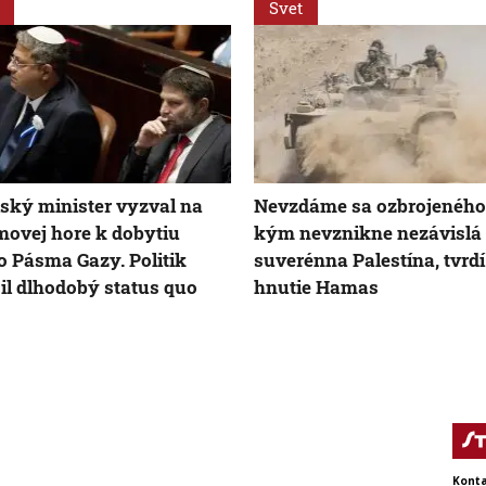
Svet
lský minister vyzval na
Nevzdáme sa ozbrojeného 
ovej hore k dobytiu
kým nevznikne nezávislá
o Pásma Gazy. Politik
suverénna Palestína, tvrdí
il dlhodobý status quo
hnutie Hamas
Konta