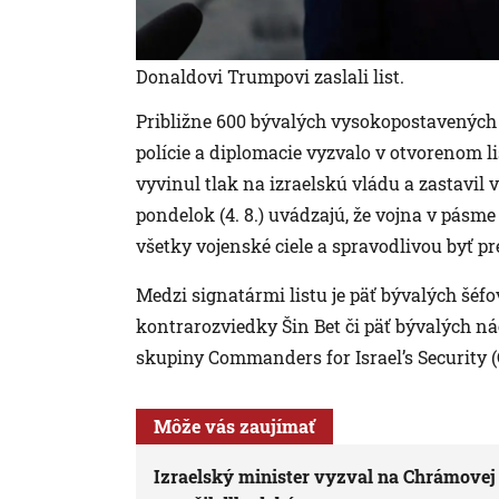
Donaldovi Trumpovi zaslali list.
Približne 600 bývalých vysokopostavených p
polície a diplomacie vyzvalo v otvorenom 
vyvinul tlak na izraelskú vládu a zastavil
pondelok (4. 8.) uvádzajú, že vojna v pásme
všetky vojenské ciele a spravodlivou byť pr
Medzi signatármi listu je päť bývalých šéfo
kontrarozviedky Šin Bet či päť bývalých ná
skupiny Commanders for Israel’s Security (
Môže vás zaujímať
Izraelský minister vyzval na Chrámovej 