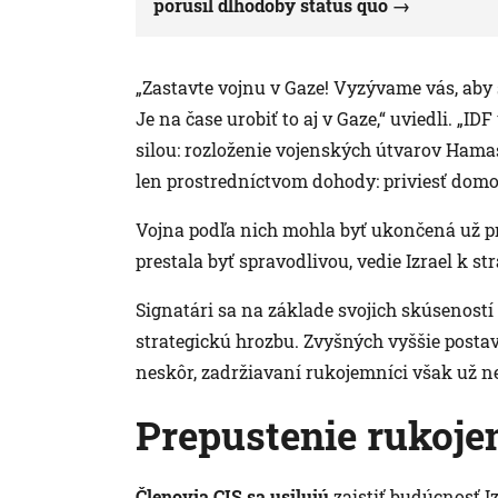
porušil dlhodobý status quo
„Zastavte vojnu v Gaze! Vyzývame vás, aby s
Je na čase urobiť to aj v Gaze,“ uviedli. „ID
silou: rozloženie vojenských útvarov Hamasu
len prostredníctvom dohody: priviesť domo
Vojna podľa nich mohla byť ukončená už pr
prestala byť spravodlivou, vedie Izrael k str
Signatári sa na základe svojich skúseností
strategickú hrozbu. Zvyšných vyššie post
neskôr, zadržiavaní rukojemníci však už n
Prepustenie rukoje
Členovia CIS sa usiluj
ú
zaistiť budúcnosť I