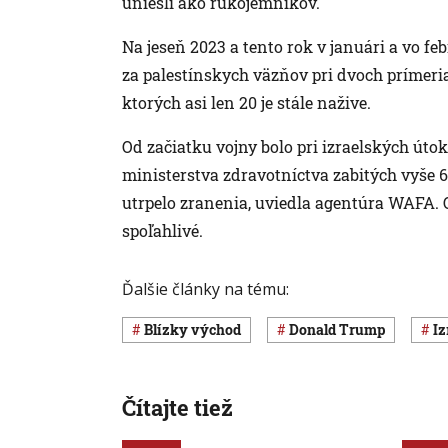
uniesli ako rukojemníkov.
Na jeseň 2023 a tento rok v januári a vo f
za palestínskych väzňov pri dvoch prímeria
ktorých asi len 20 je stále nažive.
Od začiatku vojny bolo pri izraelských út
ministerstva zdravotníctva zabitých vyše 60
utrpelo zranenia, uviedla agentúra WAFA. 
spoľahlivé.
Ďalšie články na tému:
Blízky východ
Donald Trump
I
Čítajte tiež