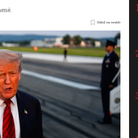
nené.
Odlož na neskôr