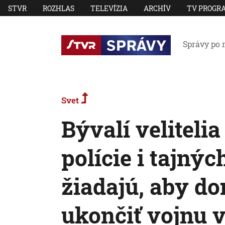
STVR
ROZHLAS
TELEVÍZIA
ARCHÍV
TV PROGR
Správy po 
Svet
Bývalí veliteli
polície i tajný
žiadajú, aby do
ukončiť vojnu 