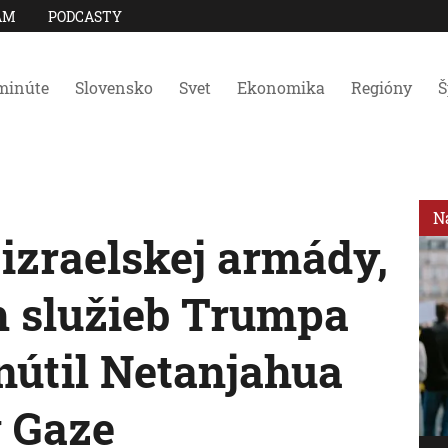
AM
PODCASTY
minúte
Slovensko
Svet
Ekonomika
Regióny
Š
N
a izraelskej armády,
ch služieb Trumpa
nútil Netanjahua
v Gaze