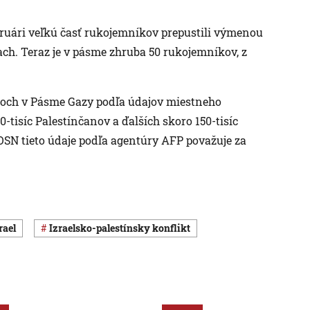
ebruári veľkú časť rukojemníkov prepustili výmenou
ch. Teraz je v pásme zhruba 50 rukojemníkov, z
okoch v Pásme Gazy podľa údajov miestneho
-tisíc Palestínčanov a ďalších skoro 150-tisíc
OSN tieto údaje podľa agentúry AFP považuje za
zrael
izraelsko-palestínsky konflikt