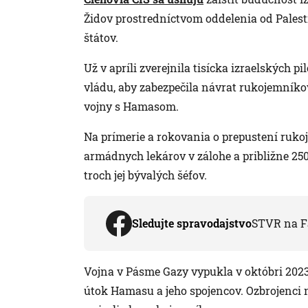
Židov prostredníctvom oddelenia od Palest
štátov.
Už v apríli zverejnila tisícka izraelských pi
vládu, aby zabezpečila návrat rukojemníko
vojny s Hamasom.
Na prímerie a rokovania o prepustení rukoj
armádnych lekárov v zálohe a približne 25
troch jej bývalých šéfov.
Sledujte spravodajstvo
STVR na F
Vojna v Pásme Gazy vypukla v októbri 2023,
útok Hamasu a jeho spojencov. Ozbrojenci na