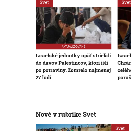
Svet
Svet
AKTUALIZOVANÉ
Izraelské jednotky opäť strieľali
Izrae
do davov Palestíncov, ktorí išli
Chrám
po potraviny. Zomrelo najmenej
celéh
27 ľudí
poruš
Nové v rubrike Svet
Svet