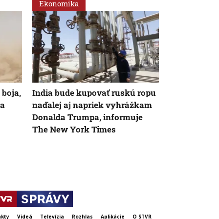
Ekonomika
Svet
boja,
India bude kupovať ruskú ropu
Americký pr
 a
naďalej aj napriek vyhrážkam
koľko vojako
Donalda Trumpa, informuje
začiatku rok
The New York Times
Ukrajine
kty
Videá
Televízia
Rozhlas
Aplikácie
O STVR