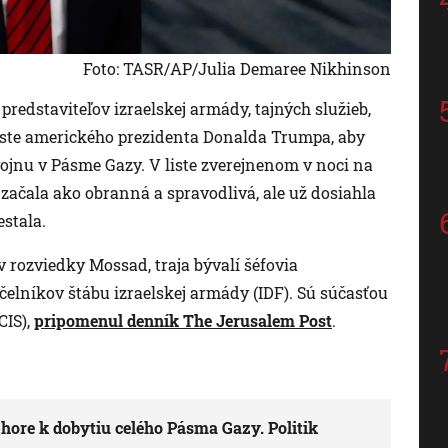
Foto: TASR/AP/Julia Demaree Nikhinson
redstaviteľov izraelskej armády, tajných služieb,
liste amerického prezidenta Donalda Trumpa, aby
 vojnu v Pásme Gazy. V liste zverejnenom v noci na
 začala ako obranná a spravodlivá, ale už dosiahla
estala.
v rozviedky Mossad, traja bývalí šéfovia
čelníkov štábu izraelskej armády (IDF). Sú súčasťou
CIS),
pripomenul denník The Jerusalem Post
.
hore k dobytiu celého Pásma Gazy. Politik