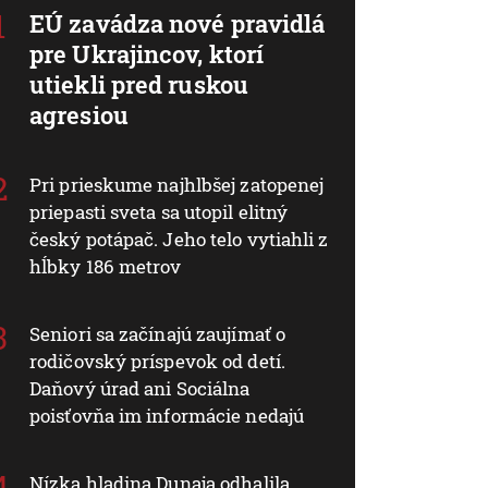
EÚ zavádza nové pravidlá
pre Ukrajincov, ktorí
utiekli pred ruskou
agresiou
Pri prieskume najhlbšej zatopenej
priepasti sveta sa utopil elitný
český potápač. Jeho telo vytiahli z
hĺbky 186 metrov
Seniori sa začínajú zaujímať o
rodičovský príspevok od detí.
Daňový úrad ani Sociálna
poisťovňa im informácie nedajú
Nízka hladina Dunaja odhalila