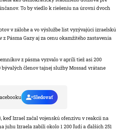
ínčanov. To by viedlo k riešeniu na úrovni dvoch
lotov v zálohe a vo výslužbe list vyzývajúci izraelskú
v z Pásma Gazy aj za cenu okamžitého zastavenia
emníkov z pásma vyzvalo v apríli tiež asi 200
0 bývalých členov tajnej služby Mossad vrátane
acebooku
Sledovať
 keď Izrael začal vojenskú ofenzívu v reakcii na
 juhu Izraela zabili okolo 1 200 ľudí a ďalších 251