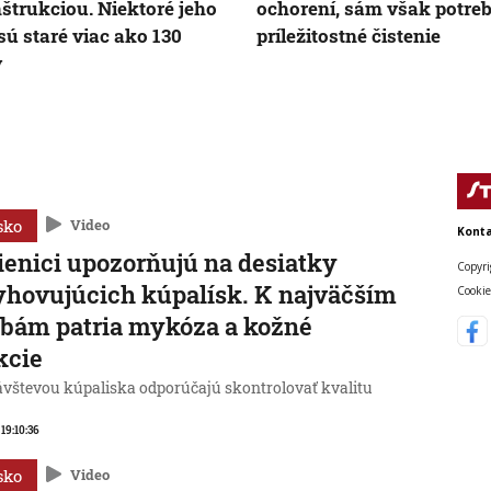
štrukciou. Niektoré jeho
ochorení, sám však potre
 sú staré viac ako 130
príležitostné čistenie
v
sko
Video
Konta
enici upozorňujú na desiatky
Copyri
hovujúcich kúpalísk. K najväčším
Cookie
bám patria mykóza a kožné
kcie
ávštevou kúpaliska odporúčajú skontrolovať kvalitu
 19:10:36
sko
Video