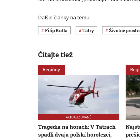
Ďalšie články na tému:
Filip Kuffa
Tatry
Životné prostr
Čítajte tiež
Regióny
Reg
AKTUALIZOVANÉ
Tragédia na horách: V Tatrách
Najst
spadli dvaja poľskí horolezci,
preši