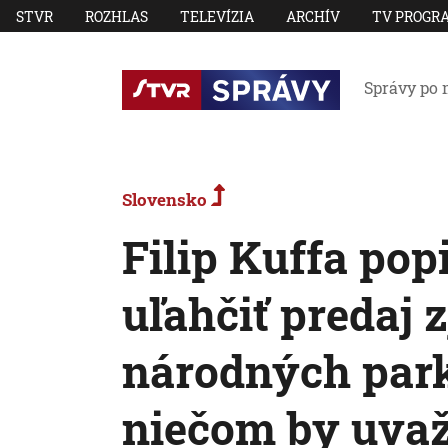
STVR
ROZHLAS
TELEVÍZIA
ARCHÍV
TV PROGR
Správy po 
Slovensko
Filip Kuffa pop
uľahčiť predaj 
národných par
niečom by uvaž