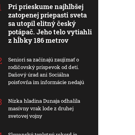
Pri prieskume najhlbšej
zatopenej priepasti sveta
sa utopil elitný český
potápač. Jeho telo vytiahli
z hĺbky 186 metrov
Seniori sa začínajú zaujímať o
rodičovský príspevok od detí.
Daňový úrad ani Sociálna
poisťovňa im informácie nedajú
Nízka hladina Dunaja odhalila
masívny vrak lode z druhej
svetovej vojny
Slovenský teplotný rekord je