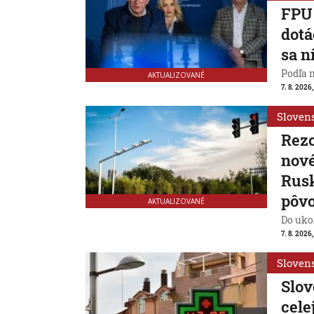
FPU 
dotá
sa n
Podľa 
AKTUALIZOVANÉ
7. 8. 2026,
Sloven
Rezo
nové
Rusk
pôv
AKTUALIZOVANÉ
Do ukon
7. 8. 2026,
Sloven
Slov
cele