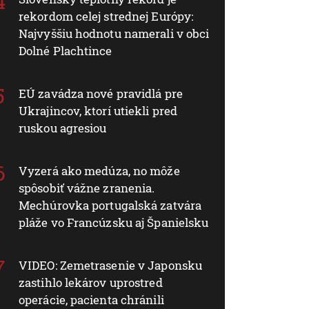
rekordom celej strednej Európy:
Najvyššiu hodnotu namerali v obci
Dolné Plachtince
EÚ zavádza nové pravidlá pre
Ukrajincov, ktorí utiekli pred
ruskou agresiou
Vyzerá ako medúza, no môže
spôsobiť vážne zranenia.
Mechúrovka portugalská zatvára
pláže vo Francúzsku aj Španielsku
VIDEO: Zemetrasenie v Japonsku
zastihlo lekárov uprostred
operácie, pacienta chránili