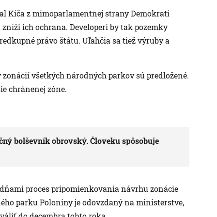
hal Kiča z mimoparlamentnej strany Demokrati
 zníži ich ochrana. Developeri by tak pozemky
redkupné právo štátu. Uľahčia sa tiež výruby a
y zonácií všetkých národných parkov sú predložené.
ie chránenej zóne.
ečný bolševník obrovský. Človeku spôsobuje
r dňami proces pripomienkovania návrhu zonácie
ho parku Poloniny je odovzdaný na ministerstve,
hváliť do decembra tohto roka.