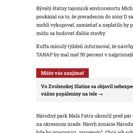
Bývalý štátny tajomník envirorezortu Mic
poukázal na to, že preradením do zóny D sa
mohli vykupovať, zamieňať a neplatilo by p
môžu sa budovať ďalšie stavby.
Kuffa minulý týždeň informoval, že návrh
TANAP by mal mať 50 percent v najprísnejš
Môže vás zaujímať
Vo Zvolenskej Slatine sa objavil nebezp
vážne popáleniny na tele
Národný park Malá Fatra ukončil pred pá
na okresnom úrade. Návrh zonácie Národné
kde ho pracovníci „procesujú“. Chcú ich sc