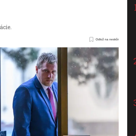
ácie.
Odlož na neskôr