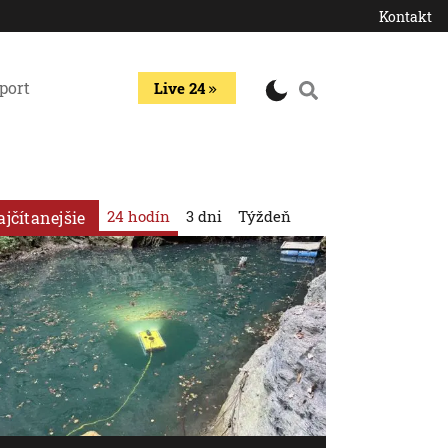
Kontakt
port
Live 24
24 hodín
3 dni
Týždeň
ajčítanejšie