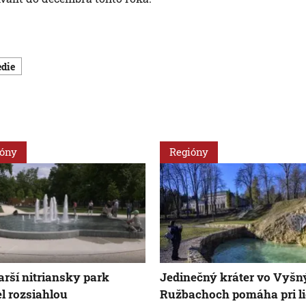
edie
ióny
Regióny
arší nitriansky park
Jedinečný kráter vo Vyšn
el rozsiahlou
Ružbachoch pomáha pri l