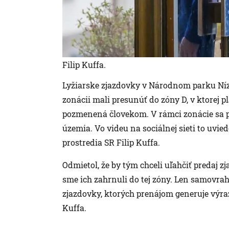
Filip Kuffa.
Lyžiarske zjazdovky v Národnom parku Níz
zonácii mali presunúť do zóny D, v ktorej pl
pozmenená človekom. V rámci zonácie sa 
územia. Vo videu na sociálnej sieti to uvie
prostredia SR Filip Kuffa.
Odmietol, že by tým chceli uľahčiť predaj z
sme ich zahrnuli do tej zóny. Len samovra
zjazdovky, ktorých prenájom generuje výra
Kuffa.