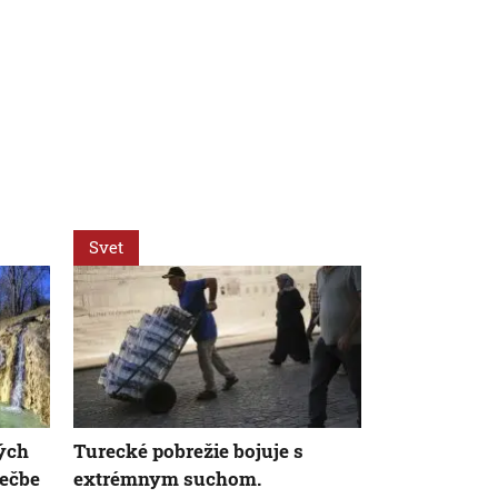
Svet
Regióny
ých
Turecké pobrežie bojuje s
Vo Zvolenske
iečbe
extrémnym suchom.
nebezpečný 