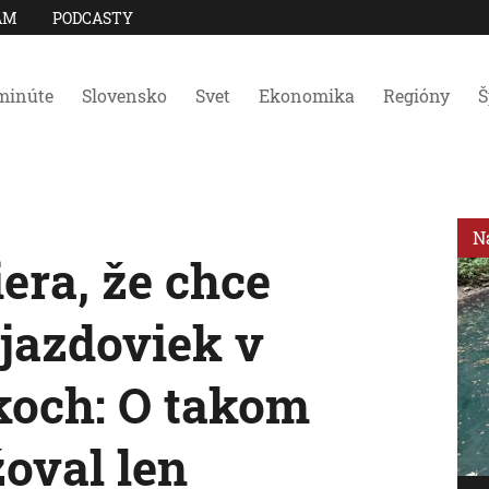
AM
PODCASTY
minúte
Slovensko
Svet
Ekonomika
Regióny
Š
N
iera, že chce
zjazdoviek v
koch: O takom
oval len