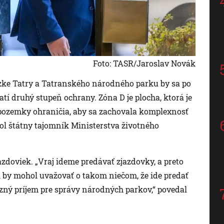
Foto: TASR/Jaroslav Novák
ke Tatry a Tatranského národného parku by sa po
atí druhý stupeň ochrany. Zóna D je plocha, ktorá je
pozemky ohraničia, aby sa zachovala komplexnosť
dol štátny tajomník Ministerstva životného
jazdoviek. „Vraj ideme predávať zjazdovky, a preto
h by mohol uvažovať o takom niečom, že ide predať
zný príjem pre správy národných parkov,“ povedal