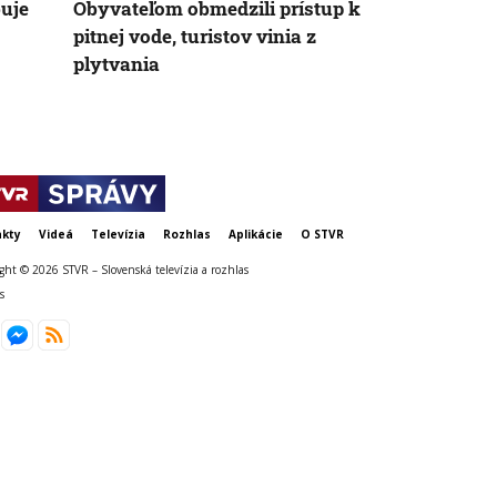
buje
Obyvateľom obmedzili prístup k
obrovský. Č
pitnej vode, turistov vinia z
vážne popále
plytvania
kty
Videá
Televízia
Rozhlas
Aplikácie
O STVR
ght © 2026 STVR – Slovenská televízia a rozhlas
s