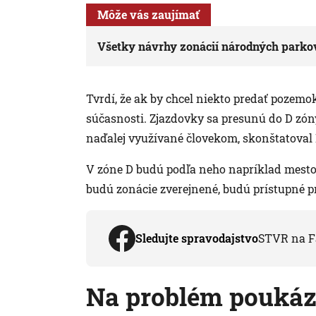
Môže vás zaujímať
Všetky návrhy zonácií národných parkov 
Tvrdí, že ak by chcel niekto predať pozemo
súčasnosti. Zjazdovky sa presunú do D zón
naďalej využívané človekom, skonštatoval 
V zóne D budú podľa neho napríklad mesto 
budú zonácie zverejnené, budú prístupné pre
Sledujte spravodajstvo
STVR na F
Na problém poukáz