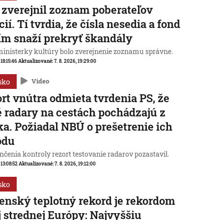
zverejnil zoznam poberateľov
cií. Tí tvrdia, že čísla nesedia a fond
ím snaží prekryť škandály
ministerky kultúry bolo zverejnenie zoznamu správne.
 18:15:46
Aktualizované:
7. 8. 2026, 19:29:00
sko
Video
rt vnútra odmieta tvrdenia PS, že
 radary na cestách pochádzajú z
a. Požiadal NBÚ o prešetrenie ich
odu
čenia kontroly rezort testovanie radarov pozastavil.
 13:08:52
Aktualizované:
7. 8. 2026, 19:12:00
sko
enský teplotný rekord je rekordom
j strednej Európy: Najvyššiu