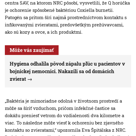
centra SAV, na ktorom NRC pôsobí, vysvetlili, že Q horúčka
je ochorenie spôsobené baktériou Coxiella burnetii.
Patogén sa pritom šíri najmä prostredníctvom kontaktu s
infikovanými zvieratami, predovšetkým prežúvavcami,
ako sú kozy a ovce, a ich produktmi.
Môže vás zaujímať
Hygiena odhalila pôvod zápalu pľúc u pacientov v
bojnickej nemocnici. Nakazili sa od domácich
zvierat
„Baktéria je mimoriadne odolná v životnom prostredí a
môže sa šíriť vzduchom, pričom infekčné častice sa
dokážu preniesť vetrom do vzdialenosti dva kilometre a
viac. To následne môže viesť k ochoreniu bez zjavného
kontaktu so zvieratami,“ upozornila Eva Špitálska z NRC.