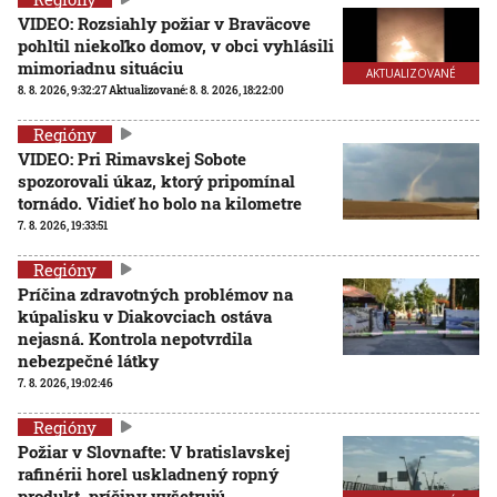
VIDEO: Rozsiahly požiar v Braväcove
pohltil niekoľko domov, v obci vyhlásili
mimoriadnu situáciu
AKTUALIZOVANÉ
8. 8. 2026, 9:32:27
Aktualizované:
8. 8. 2026, 18:22:00
Regióny
VIDEO: Pri Rimavskej Sobote
spozorovali úkaz, ktorý pripomínal
tornádo. Vidieť ho bolo na kilometre
7. 8. 2026, 19:33:51
Regióny
Príčina zdravotných problémov na
kúpalisku v Diakovciach ostáva
nejasná. Kontrola nepotvrdila
nebezpečné látky
7. 8. 2026, 19:02:46
Regióny
Požiar v Slovnafte: V bratislavskej
rafinérii horel uskladnený ropný
produkt, príčiny vyšetrujú