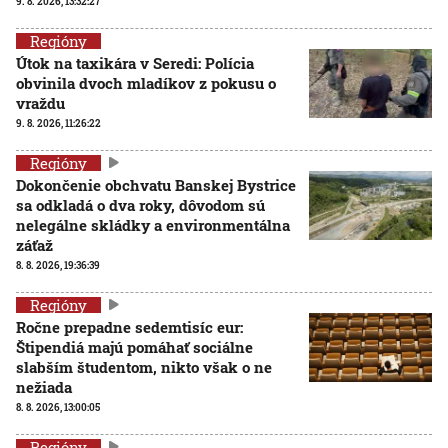
9. 8. 2026, 13:32:27
Regióny
Útok na taxikára v Seredi: Polícia
obvinila dvoch mladíkov z pokusu o
vraždu
9. 8. 2026, 11:26:22
Regióny
Dokončenie obchvatu Banskej Bystrice
sa odkladá o dva roky, dôvodom sú
nelegálne skládky a environmentálna
záťaž
8. 8. 2026, 19:36:39
Regióny
Ročne prepadne sedemtisíc eur:
Štipendiá majú pomáhať sociálne
slabším študentom, nikto však o ne
nežiada
8. 8. 2026, 13:00:05
Regióny