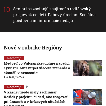
Seniori sa začínajú zaujímať o rodičovský
príspevok od detí. Daňový úrad ani Sociálna
poisťovňa im informácie nedajú
Nové v rubrike Regióny
Regióny
Medveď vo Valčianskej doline napadol
cyklistu. Muž utrpel viaceré zranenia a
skončil v nemocnici
9. 8. 2026, 13:47:48
Regióny
V každej triede malý záchranár:
Košický projekt učí deti, ako reagovať
pri úrazoch a v krízových situáciách