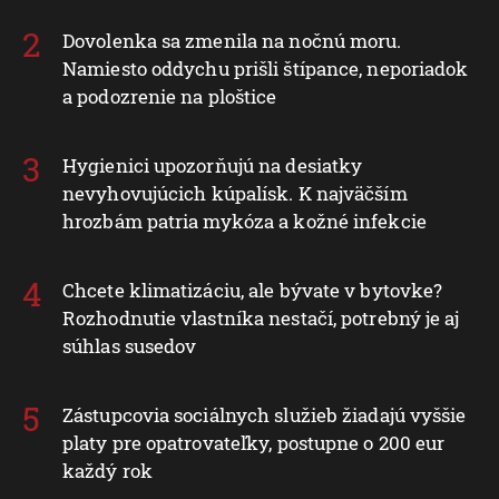
Dovolenka sa zmenila na nočnú moru.
Namiesto oddychu prišli štípance, neporiadok
a podozrenie na ploštice
Hygienici upozorňujú na desiatky
nevyhovujúcich kúpalísk. K najväčším
hrozbám patria mykóza a kožné infekcie
Chcete klimatizáciu, ale bývate v bytovke?
Rozhodnutie vlastníka nestačí, potrebný je aj
súhlas susedov
Zástupcovia sociálnych služieb žiadajú vyššie
platy pre opatrovateľky, postupne o 200 eur
každý rok