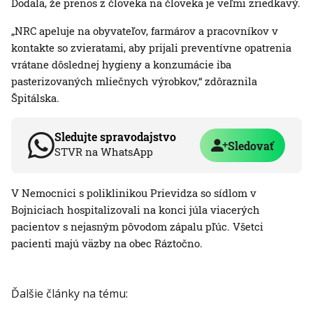
Dodala, že prenos z človeka na človeka je veľmi zriedkavý.
„NRC apeluje na obyvateľov, farmárov a pracovníkov v
kontakte so zvieratami, aby prijali preventívne opatrenia
vrátane dôslednej hygieny a konzumácie iba
pasterizovaných mliečnych výrobkov,“ zdôraznila
Špitálska.
Sledujte spravodajstvo
Sledovať
STVR na WhatsApp
V Nemocnici s poliklinikou Prievidza so sídlom v
Bojniciach hospitalizovali na konci júla viacerých
pacientov s nejasným pôvodom zápalu pľúc. Všetci
pacienti majú väzby na obec Ráztočno.
Ďalšie články na tému: