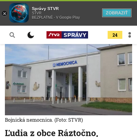
Správy STVR
ZOBRAZIŤ
STVR
BEZPLATNÉ - V Google Play
24
Bojnická nemocnica.
(Foto: STVR)
Ľudia z obce Ráztočno,