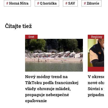
Horná Nitra
q horúčka
SAV
Zdravie
Čítajte tiež
Svet
Regióny
Nový módny trend na
V okrese 
TikToku podľa francúzskej
nové ohni
vlády ohrozuje mládež,
Súvisí s 
propaguje nebezpečné
prípadmi v
opaľovanie