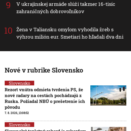
V ukrajinskej armáde slúži takmer 16-tisíc
zahraničných dobrovoľníkov
Žena v Taliansku omylom vyhodila žreb s
výhrou milión eur. Smetiari ho hľadali dva dni
Nové v rubrike Slovensko
Slovensko
Rezort vnútra odmieta tvrdenia PS, že
nové radary na cestách pochádzajú z
Ruska. Požiadal NBÚ o prešetrenie ich
pôvodu
7. 8. 2026, 13:08:52
Slovensko
Slovenský teplotný rekord je rekordom