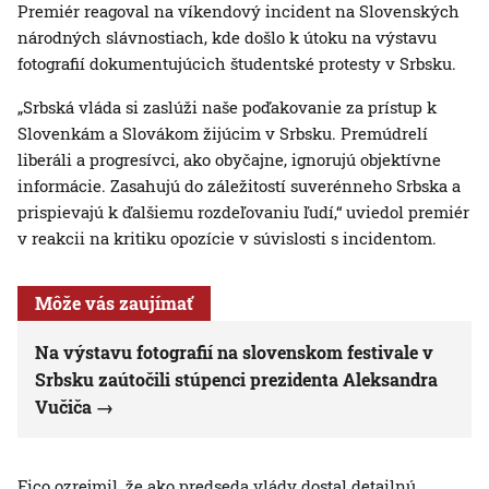
Premiér reagoval na víkendový incident na Slovenských
národných slávnostiach, kde došlo k útoku na výstavu
fotografií dokumentujúcich študentské protesty v Srbsku.
„Srbská vláda si zaslúži naše poďakovanie za prístup k
Slovenkám a Slovákom žijúcim v Srbsku. Premúdrelí
liberáli a progresívci, ako obyčajne, ignorujú objektívne
informácie. Zasahujú do záležitostí suverénneho Srbska a
prispievajú k ďalšiemu rozdeľovaniu ľudí,“ uviedol premiér
v reakcii na kritiku opozície v súvislosti s incidentom.
Môže vás zaujímať
Na výstavu fotografií na slovenskom festivale v
Srbsku zaútočili stúpenci prezidenta Aleksandra
Vučiča
Fico ozrejmil, že ako predseda vlády dostal detailnú