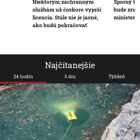
Niektorým záchranným
Sporný te
službám už čoskoro vyprší
bude zruš
licencia. Stále nie je jasné,
minister 
ako budú pokračovať
Najčítanejšie
24 hodín
3 dni
Týždeň