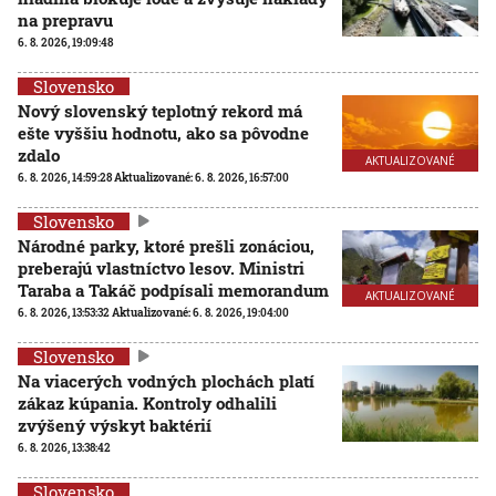
na prepravu
6. 8. 2026, 19:09:48
Slovensko
Nový slovenský teplotný rekord má
ešte vyššiu hodnotu, ako sa pôvodne
zdalo
AKTUALIZOVANÉ
6. 8. 2026, 14:59:28
Aktualizované:
6. 8. 2026, 16:57:00
Slovensko
Národné parky, ktoré prešli zonáciou,
preberajú vlastníctvo lesov. Ministri
Taraba a Takáč podpísali memorandum
AKTUALIZOVANÉ
6. 8. 2026, 13:53:32
Aktualizované:
6. 8. 2026, 19:04:00
Slovensko
Na viacerých vodných plochách platí
zákaz kúpania. Kontroly odhalili
zvýšený výskyt baktérií
6. 8. 2026, 13:38:42
Slovensko