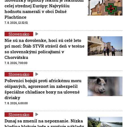
celej strednej Európy: Najvyššiu
hodnotu namerali v obci Dolné
Plachtince
7. 8. 2026, 12:32:51
Slovensko
Nie sú na dovolenke, hoci sú celé leto
pri mori: Štáb STVR strávil deň v teréne
so slovenskými policajtami v
Chorvátsku
7. 8. 2026, 7:00:00
Slovensko
Poľovníci bojujú proti africkému moru
ošípaných, agrorezort im zabezpečil
špeciálne chladiace boxy na ulovené
diviaky
7. 8. 2026, 6:00:00
Slovensko
Dunaj sa zmenil na nepoznanie. Nízka
hladina blokuje lode a zvyšuje náklady