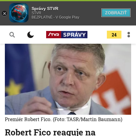
Správy STVR
ZOBRAZIŤ
STVR
BEZPLATNÉ - V Google Play
24
Premiér Robert Fico.
(Foto: TASR/Martin Baumann)
Robert Fico reaguje na