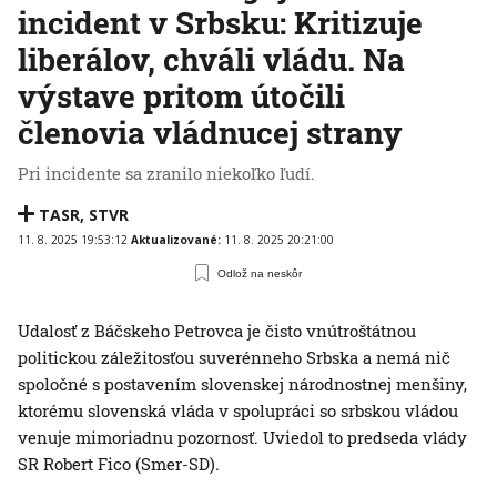
incident v Srbsku: Kritizuje
liberálov, chváli vládu. Na
výstave pritom útočili
členovia vládnucej strany
Pri incidente sa zranilo niekoľko ľudí.
TASR
,
STVR
11. 8. 2025 19:53:12
Aktualizované:
11. 8. 2025 20:21:00
Odlož na neskôr
Udalosť z Báčskeho Petrovca je čisto vnútroštátnou
politickou záležitosťou suverénneho Srbska a nemá nič
spoločné s postavením slovenskej národnostnej menšiny,
ktorému slovenská vláda v spolupráci so srbskou vládou
venuje mimoriadnu pozornosť. Uviedol to predseda vlády
SR Robert Fico (Smer-SD).