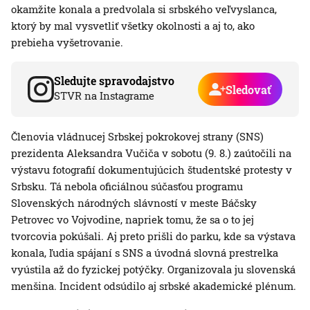
okamžite konala a predvolala si srbského veľvyslanca,
ktorý by mal vysvetliť všetky okolnosti a aj to, ako
prebieha vyšetrovanie.
Sledujte spravodajstvo
Sledovať
STVR na Instagrame
Členovia vládnucej Srbskej pokrokovej strany (SNS)
prezidenta Aleksandra Vučiča v sobotu (9. 8.) zaútočili na
výstavu fotografií dokumentujúcich študentské protesty v
Srbsku. Tá nebola oficiálnou súčasťou programu
Slovenských národných slávností v meste Báčsky
Petrovec vo Vojvodine, napriek tomu, že sa o to jej
tvorcovia pokúšali. Aj preto prišli do parku, kde sa výstava
konala, ľudia spájaní s SNS a úvodná slovná prestrelka
vyústila až do fyzickej potýčky. Organizovala ju slovenská
menšina. Incident odsúdilo aj srbské akademické plénum.