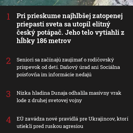
Pri prieskume najhlbšej zatopenej
priepasti sveta sa utopil elitný
český potápač. Jeho telo vytiahli z
hĺbky 186 metrov
Seniori sa začínajú zaujímať o rodičovský
príspevok od detí. Daňový úrad ani Sociálna
poisťovňa im informácie nedajú
Nízka hladina Dunaja odhalila masívny vrak
lode z druhej svetovej vojny
EÚ zavádza nové pravidlá pre Ukrajincov, ktorí
utiekli pred ruskou agresiou