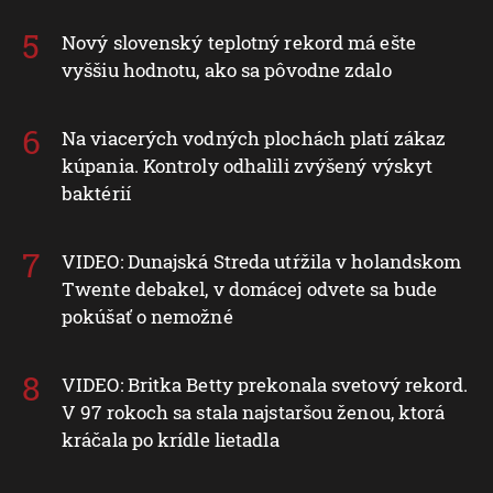
Nový slovenský teplotný rekord má ešte
vyššiu hodnotu, ako sa pôvodne zdalo
Na viacerých vodných plochách platí zákaz
kúpania. Kontroly odhalili zvýšený výskyt
baktérií
VIDEO: Dunajská Streda utŕžila v holandskom
Twente debakel, v domácej odvete sa bude
pokúšať o nemožné
VIDEO: Britka Betty prekonala svetový rekord.
V 97 rokoch sa stala najstaršou ženou, ktorá
kráčala po krídle lietadla